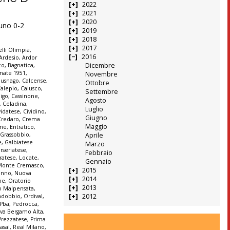
2022
2021
2020
runo 0-2
2019
2018
2017
lli Olimpia
,
2016
Ardesio
,
Ardor
Dicembre
co
,
Bagnatica
,
nate 1951
,
Novembre
Busnago
,
Calcense
,
Ottobre
alepio
,
Calusco
,
Settembre
igo
,
Cassinone
,
Agosto
,
Celadina
,
Luglio
vidatese
,
Cividino
,
Giugno
Credaro
,
Crema
Maggio
ine
,
Entratico
,
 Grassobbio
,
Aprile
e
,
Galbiatese
Marzo
erseriatese
,
Febbraio
iratese
,
Locate
,
Gennaio
Monte Cremasco
,
2015
enno
,
Nuova
2014
ne
,
Oratorio
2013
o Malpensata
,
2012
ndobbio
,
Ordival
,
Pba
,
Pedrocca
,
iva Bergamo Alta
,
Prezzatese
,
Prima
asal
,
Real Milano
,