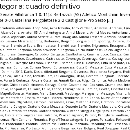
egoria: quadro definitivo
riate-Villafranca 1-0: 11’pt Bertazzoli (AS) Atletico Montichiari-Inve
e 0-0 Castellana-Pergolettese 2-2 Castiglione-Pro Sesto […]
ccademia Valseriana
,
Acop Zelo
,
Acos Treviglio
,
Acov Verdello
,
Adrarese
,
Adrense
,
Agne
,
AlzanoCene
,
Amatori 85
,
Amici Antegnate
,
Amici Mapello
,
Amici Mozzo
,
Antoniana
,
,
Asola
,
Asperiam
,
Aurora Seriate
,
Aurora Travagliato
,
Aurora Trescore
,
Azzano
,
Badalas
eso
,
Basiano Masate Sporting
,
Berbenno
,
Bergamp Longuelo
,
Bm Sporting
,
Boltiere
,
Bo
ornato
,
Brembate Sopra
,
Brembatese
,
Brembillese
,
Brembo
,
Brignanese
,
Brusaporto
,
io dilettanti Bergamo
,
calcio provinciale Bergamo
,
Calcio Rudianese
,
Calcio Urgnano
,
C
Capriolese
,
Caravaggio
,
Carobbio
,
Carugate
,
Casalbuttano
,
Casalmaiocco
,
Casazza
,
Casn
llana
,
Castellese
,
Castelnuovo
,
Castrezzato
,
Cavenago
,
Cavernago
,
Cavlera
,
Cazzaghese
Chignolo
,
Ciliverghe Mazzano
,
Cisanese
,
Ciserano
,
Città Di Dalmine
,
Città Di Segrate
,
Ci
naghese
,
Comonte
,
Comun Nuovo
,
Cortenuovese
,
Costa Di Mezzate
,
Costa Mezzate
,
,
Dalmine 2012
,
Darfo
,
Desio
,
dilettanti Bergamo
,
Doverese
,
Eccellenza Bergamo
,
End
no
,
Falco
,
Falco Albino
,
Fanfulla
,
Fara
,
Fc Caravaggio
,
Filago
,
Fiorente Colognola
,
Fiorente
vo
,
Forza & Costanza
,
Forza e Costanza
,
Frassati Ranica
,
Fulgor Canonica
,
Futura Madon
hiaie
,
GhisalbeseCalcinatese
,
Gorlago
,
Gorle
,
Governolese
,
Gozzano
,
Grumellese
,
Int
a Covo
,
La Sportiva
,
La Torre
,
Lallio
,
Lecco
,
Legnago Salus
,
Lemine
,
Levate
,
Libertas Cas
,
MapelloBonate
,
Mariano
,
Mario Zanconti
,
Medolago
,
Melegnano
,
Mezzago
,
Misano
,
ese
,
Montorfano Rovato
,
Monvico
,
Mozzo
,
Nembrese
,
Nino Ronco
,
Nuova Atletic Alm
lcavallina
,
Olginatese
,
Olimpic Trezzanese
,
Ome
,
Oratorio Albino
,
Oratorio Boccaleo
Oratorio Cologno
,
Oratorio Costa Mezzate
,
Oratorio Leffe
,
Oratorio Maclodio
,
Oratori
bioni
,
Oratorio Stezzano
,
Oratorio Verdello
,
Oratorio Villaggio Degli Sposi
,
Oratorio Za
pra
,
Ospitaletto
,
Pagazzanese
,
Paladina
,
Palazzo Pignano
,
Palosco
,
Pantigliate
,
Paullese
,
acenza
,
Pian Camuno
,
Pieranica
,
Play-off Terza categoria Bergamo
,
Poliscalve
,
Polisport
cio
,
Ponteranica
,
Pontida
,
Pontirolese
,
Pontisola
,
Pozzuolo
,
Pradalunghese
,
Presezzo
,
ta
,
Pro Piacenza
,
Pro Sesto
,
Promozione Bergamo
,
Real Bolgare
,
Real Borgogna
,
Real C