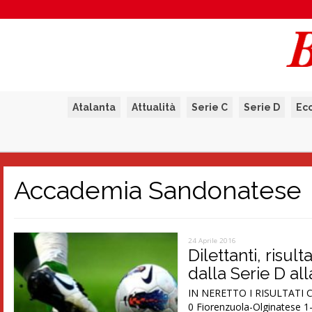
Atalanta
Attualità
Serie C
Serie D
Ec
Accademia Sandonatese
24 Aprile 2016
Dilettanti, risul
dalla Serie D al
IN NERETTO I RISULTATI C
0 Fiorenzuola-Olginatese 1-1