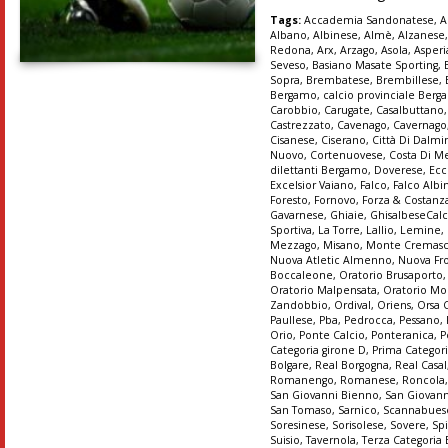
Tags:
Accademia Sandonatese
,
A
Albano
,
Albinese
,
Almè
,
Alzanese
Redona
,
Arx
,
Arzago
,
Asola
,
Asper
Seveso
,
Basiano Masate Sporting
,
Sopra
,
Brembatese
,
Brembillese
,
Bergamo
,
calcio provinciale Ber
Carobbio
,
Carugate
,
Casalbuttano
Castrezzato
,
Cavenago
,
Cavernago
Cisanese
,
Ciserano
,
Città Di Dalmi
Nuovo
,
Cortenuovese
,
Costa Di M
dilettanti Bergamo
,
Doverese
,
Ecc
Excelsior Vaiano
,
Falco
,
Falco Albi
Foresto
,
Fornovo
,
Forza & Costanz
Gavarnese
,
Ghiaie
,
GhisalbeseCalc
Sportiva
,
La Torre
,
Lallio
,
Lemine
,
Mezzago
,
Misano
,
Monte Cremas
Nuova Atletic Almenno
,
Nuova Fr
Boccaleone
,
Oratorio Brusaporto
Oratorio Malpensata
,
Oratorio Mo
Zandobbio
,
Ordival
,
Oriens
,
Orsa 
Paullese
,
Pba
,
Pedrocca
,
Pessano
,
Orio
,
Ponte Calcio
,
Ponteranica
,
P
Categoria girone D
,
Prima Categori
Bolgare
,
Real Borgogna
,
Real Casal
Romanengo
,
Romanese
,
Roncola
San Giovanni Bienno
,
San Giovann
San Tomaso
,
Sarnico
,
Scannabues
Soresinese
,
Sorisolese
,
Sovere
,
Sp
Suisio
,
Tavernola
,
Terza Categoria