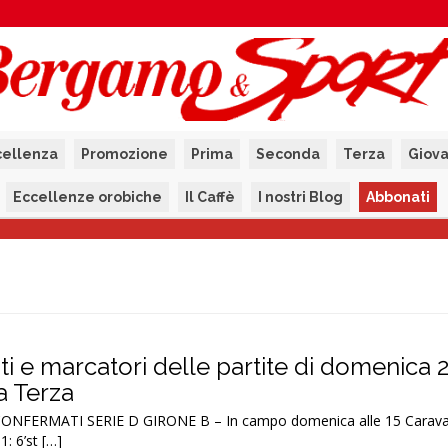
cellenza
Promozione
Prima
Seconda
Terza
Giova
Eccellenze orobiche
Il Caffè
I nostri Blog
Abbonati
tati e marcatori delle partite di domenica 
la Terza
ONFERMATI SERIE D GIRONE B – In campo domenica alle 15 Carava
: 6’st […]