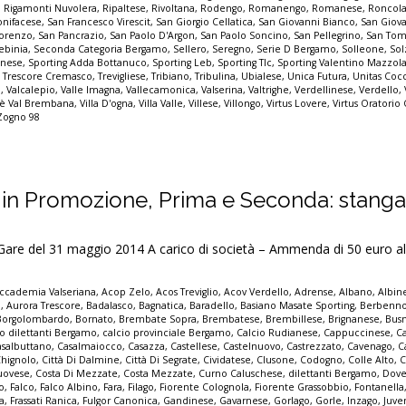
,
Rigamonti Nuvolera
,
Ripaltese
,
Rivoltana
,
Rodengo
,
Romanengo
,
Romanese
,
Roncol
nifacese
,
San Francesco Virescit
,
San Giorgio Cellatica
,
San Giovanni Bianco
,
San Giov
Lorenzo
,
San Pancrazio
,
San Paolo D'Argon
,
San Paolo Soncino
,
San Pellegrino
,
San Tom
ebinia
,
Seconda Categoria Bergamo
,
Sellero
,
Seregno
,
Serie D Bergamo
,
Solleone
,
Sol
inese
,
Sporting Adda Bottanuco
,
Sporting Leb
,
Sporting Tlc
,
Sporting Valentino Mazzol
,
Trescore Cremasco
,
Trevigliese
,
Tribiano
,
Tribulina
,
Ubialese
,
Unica Futura
,
Unitas Cocc
o
,
Valcalepio
,
Valle Imagna
,
Vallecamonica
,
Valserina
,
Valtrighe
,
Verdellinese
,
Verdello
,
lmè Val Brembana
,
Villa D'ogna
,
Villa Valle
,
Villese
,
Villongo
,
Virtus Lovere
,
Virtus Oratorio
Zogno 98
 in Promozione, Prima e Seconda: stangat
 del 31 maggio 2014 A carico di società – Ammenda di 50 euro al
ccademia Valseriana
,
Acop Zelo
,
Acos Treviglio
,
Acov Verdello
,
Adrense
,
Albano
,
Albin
o
,
Aurora Trescore
,
Badalasco
,
Bagnatica
,
Baradello
,
Basiano Masate Sporting
,
Berbenn
Borgolombardo
,
Bornato
,
Brembate Sopra
,
Brembatese
,
Brembillese
,
Brignanese
,
Bus
io dilettanti Bergamo
,
calcio provinciale Bergamo
,
Calcio Rudianese
,
Cappuccinese
,
C
asalbuttano
,
Casalmaiocco
,
Casazza
,
Castellese
,
Castelnuovo
,
Castrezzato
,
Cavenago
,
C
Chignolo
,
Città Di Dalmine
,
Città Di Segrate
,
Cividatese
,
Clusone
,
Codogno
,
Colle Alto
,
C
uovese
,
Costa Di Mezzate
,
Costa Mezzate
,
Curno Caluschese
,
dilettanti Bergamo
,
Dove
no
,
Falco
,
Falco Albino
,
Fara
,
Filago
,
Fiorente Colognola
,
Fiorente Grassobbio
,
Fontanella
a
,
Frassati Ranica
,
Fulgor Canonica
,
Gandinese
,
Gavarnese
,
Gorlago
,
Gorle
,
Inzago
,
Juve