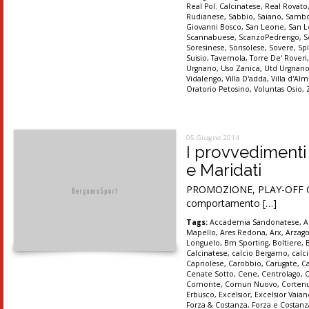
Real Pol. Calcinatese
,
Real Rovato
Rudianese
,
Sabbio
,
Saiano
,
Sambo
Giovanni Bosco
,
San Leone
,
San 
Scannabuese
,
ScanzoPedrengo
,
S
Soresinese
,
Sorisolese
,
Sovere
,
Sp
Suisio
,
Tavernola
,
Torre De' Roveri
Urgnano
,
Uso Zanica
,
Utd Urgnan
Vidalengo
,
Villa D'adda
,
Villa d'A
Oratorio Petosino
,
Voluntas Osio
,
05 Giugno 2014
I provvedimenti
e Maridati
PROMOZIONE, PLAY-OFF Gare
comportamento […]
Tags:
Accademia Sandonatese
,
A
Mapello
,
Ares Redona
,
Arx
,
Arzag
Longuelo
,
Bm Sporting
,
Boltiere
,
Calcinatese
,
calcio Bergamo
,
calc
Capriolese
,
Carobbio
,
Carugate
,
C
Cenate Sotto
,
Cene
,
Centrolago
,
Comonte
,
Comun Nuovo
,
Corten
Erbusco
,
Excelsior
,
Excelsior Vaia
Forza & Costanza
,
Forza e Costanz