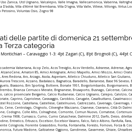
,
Uso Zanica
,
Utd Urgnano
,
Valcalepio
,
Valle Imagna
,
Vallecamonica
,
Valserina
,
Valtrigh
lla D'adda
,
Villa d'Almè Val Brembana
,
Villa D'ogna
,
Villa Valle
,
Villese
,
Villongo
,
Virtus Lo
io Petosino
,
Voluntas Osio
,
Zogno 98
ultati delle partite di domenica 21 settemb
la Terza categoria
ontichiari – Caravaggio 1-3: 4’pt Zagari (C), 8’pt Brognoli (C), 44’pt
ccademia Valseriana
,
Acop Zelo
,
Acos Treviglio
,
Acov Verdello
,
Adrarese
,
Adrense
,
Agne
,
AlzanoCene
,
Amatori 85
,
Amici Antegnate
,
Amici Mapello
,
Amici Mozzo
,
Amici Orato
e
,
Ares Redona
,
Arx
,
Arzago
,
Asola
,
Asperiam
,
Atletico Chiuduno
,
Atletico San Giuliano
,
Aurora Trescore
,
Azzano
,
Badalasco
,
Bagnatica
,
Baradello
,
Barianese
,
Base 96 Seveso
,
guelo
,
Biassono
,
Bm Sporting
,
Boltiere
,
Bonate 1951
,
Borgolombardo
,
Borgomanero
,
B
Brembo
,
Brianza Cernusco Merate
,
Brignanese
,
Brusaporto
,
Busnago
,
Calcense
,
Calcin
mo
,
calcio provinciale Bergamo
,
Calcio Rudianese
,
Calcio Urgnano
,
Calepio
,
Calolzio
,
Ca
priate
,
Caprino
,
Capriolese
,
Caravaggio
,
Carobbio
,
Carugate
,
Casalbuttano
,
Casalmaioc
stel Rozzone
,
Castellana
,
Castellese
,
Castelnuovo
,
Castrezzato
,
Cavenago
,
Cavernago
,
to
,
Cene
,
Centrolago
,
Chignolo
,
Ciliverghe Mazzano
,
Cisanese
,
Ciserano
,
Città Di Dalm
one
,
Codogno
,
Colle Alto
,
Colnaghese
,
Comonte
,
Comun Nuovo
,
Cornatese
,
Cortenuo
,
Crema 1908
,
Curnasco
,
Curno
,
Curno Caluschese
,
Dalmine 2012
,
Darfo
,
Desio
,
dilett
ndine
,
Entratico
,
Erbusco
,
Excelsior
,
Excelsior Vaiano
,
Falco
,
Falco Albino
,
Fanfulla
,
Fara
rente Colognola
,
Fiorente Grassobbio
,
Fiorita
,
Fontanella
,
Foresto
,
Fornovo
,
Forza & Co
anonica
,
Futura Madone
,
Galbiatese Oggiono
,
Gandinese
,
Gavarnese
,
Ghiaie
,
Ghisalbe