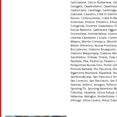
Calcinatese
,
Calcio Rudianese
,
Ca
Carugate
,
Casalbuttano
,
Casalmai
Castrezzato
,
Cavenago
,
Cavernago
Cisanese
,
Ciserano
,
Città Di Dalmi
Nuovo
,
Cortenuovese
,
Costa Di M
Doverese
,
Endine
,
Entratico
,
Erbu
Colognola
,
Fiorente Grassobbio
,
Fi
Futura Madone
,
Galbiatese Oggio
Grumellese
,
Interseriatese
,
Inver
Libertas Casiratese
,
Locate
,
Loret
Misano
,
Monte Cremasco
,
Montel
Atletic Almenno
,
Nuova Frontiera
Boccaleone
,
Oratorio Brusaporto
Oratorio Malpensata
,
Oratorio Mo
Zandobbio
,
Ordival
,
Oriens
,
Orsa 
Paullese
,
Pba
,
Pedrocca
,
Pessano
,
Polisportiva Nuova Orio
,
Ponte Cal
Primula Barbata
,
Pro Piacenza
,
Pr
Rigamonti Nuvolera
,
Ripaltese
,
Ri
Sambonifacese
,
San Francesco Vir
San Lorenzo
,
San Pancrazio
,
San 
Sebinia
,
Sellero
,
Seregno
,
Solleo
Sporting Tlc
,
Sporting Valentino M
Tribulina
,
Ubialese
,
Unica Futura
,
Valserina
,
Valtrighe
,
Verdellinese
,
Villongo
,
Virtus Lovere
,
Virtus Orat