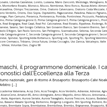
Levate
,
Libertas Casiratese
,
Loreto
,
Luisiana
,
Mario Zanconti
,
Medolago
,
Melegnano
,
M
e
,
Montorfano Rovato
,
Monvico
,
Mozzo
,
Nembrese
,
Nino Ronco
,
Nuova Atletic Alme
lcavallina
,
Olimpic Trezzanese
,
Ome
,
Oratorio Calvenzano
,
Oratorio Costa Mezzate
,
orio Verdello
,
Oriens
,
Osio Sopra
,
Ospitaletto
,
Pagazzanese
,
Paladina
,
Palazzo Pignano
ornago
,
Pian Camuno
,
Pieranica
,
Ponteranica
,
Pontida
,
Pontirolese
,
Pozzuolo
,
Pradalun
gamo
,
Prima Categoria girone D
,
Prima Categoria girone E
,
Prima Categoria girone L
,
Pro
e
,
Real Borgogna
,
Real Casal
,
Real Pol. Calcinatese
,
Real Rovato
,
Ripaltese
,
Rodengo
,
R
ianese
,
Saiano
,
San Giorgio Cellatica
,
San Giovanni Bianco
,
San Giovanni Bienno
,
San 
Paolo D'Argon
,
San Paolo Soncino
,
San Pellegrino
,
Scannabuese
,
Sebinia
,
Seconda Cate
da Categoria girone C
,
Seconda Categoria girone E
,
Seconda Categoria girone I
,
Secon
inese
,
Spinese
,
Sporting Adda Bottanuco
,
Sporting Leb
,
Sporting Tlc
,
Sporting Valenti
score Cremasco
,
Tribiano
,
Unica Futura
,
Unitas Coccaglio
,
Uso Zanica
,
Valcalepio
,
Valle
o
,
Villese
,
Voluntas Osio
,
Zogno 98
amaschi, il programmone domenicale. I ca
pronostici dall’Eccellenza alla Terza
no nazionale, gare di ritorno A Brusaporto: Brusaporto-Calvi Noale
rbitro: […]
ccademia Valseriana
,
Acop Zelo
,
Acos Treviglio
,
Acov Verdello
,
Adrarese
,
Adrense
,
Agne
,
AlzanoCene
,
Amatori 85
,
Amici Antegnate
,
Amici Mapello
,
Amici Mozzo
,
Antoniana
,
,
Asola
,
Asperiam
,
Aurora Seriate
,
Aurora Travagliato
,
Aurora Trescore
,
Azzano
,
Badalas
eso
,
Basiano Masate Sporting
,
Berbenno
,
Bergamp Longuelo
,
Bm Sporting
,
Boltiere
,
Bo
ornato
,
Brembate Sopra
,
Brembatese
,
Brembillese
,
Brembo
,
Brignanese
,
Brusaporto
,