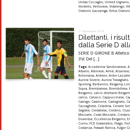
Unitas Coccaglio
,
United Urgnano
Verdello
,
Vertovese
,
Vidalengo
,
Vi
Oratorio Gazzaniga
,
Virtus Orator
21 Settembre 2014
Dilettanti, i ris
dalla Serie D al
SERIE D GIRONE B Atletico M
3’st Del […]
Tags:
Accademia Sandonatese
,
A
Albano
,
Albinese
,
Almè
,
Alzanese
Antoniana
,
Ardesio
,
Ardor Lazzat
Aurora Sovere
,
Aurora Travagliato
Sporting
,
Berbenno
,
Bergamp Lon
Sopra
,
Brembatese
,
Brembillese
,
Bergamo
,
calcio dilettanti Berga
calcio
,
Calusco
,
Cappuccinese
,
Ca
Casnigo
,
Cassinone
,
Castegnato
,
Ca
Cazzaghese
,
Celadina
,
Cenate Sot
Segrate
,
Cividatese
,
Cividino
,
Clus
Mezzate
,
Costa Mezzate
,
Credaro
Doverese
,
Eccellenza Bergamo
,
E
Curno
,
FCD Grassobbio
,
Filago
,
Fio
Costanza
,
Frassati Ranica
,
Fulgor C