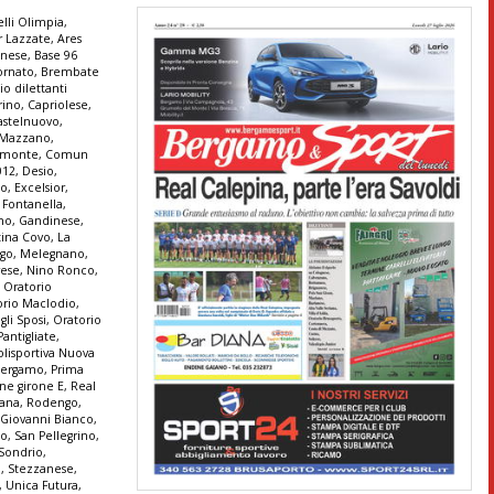
lli Olimpia
,
r Lazzate
,
Ares
anese
,
Base 96
ornato
,
Brembate
io dilettanti
rino
,
Capriolese
,
astelnuovo
,
e Mazzano
,
monte
,
Comun
012
,
Desio
,
co
,
Excelsior
,
,
Fontanella
,
ono
,
Gandinese
,
tina Covo
,
La
go
,
Melegnano
,
ese
,
Nino Ronco
,
,
Oratorio
orio Maclodio
,
gli Sposi
,
Oratorio
Pantigliate
,
olisportiva Nuova
 Bergamo
,
Prima
ne girone E
,
Real
tana
,
Rodengo
,
 Giovanni Bianco
,
no
,
San Pellegrino
,
Sondrio
,
a
,
Stezzanese
,
,
Unica Futura
,