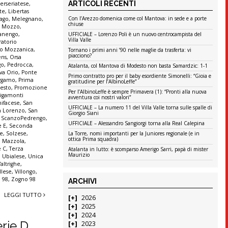
ARTICOLI RECENTI
terseriatese
,
te
,
Libertas
Con l’Arezzo domenica come col Mantova: in sede e a porte
ago
,
Melegnano
,
chiuse
,
Mozzo
,
anengo
,
UFFICIALE – Lorenzo Poli è un nuovo centrocampista del
Villa Valle
ratorio
io Mozzanica
,
Tornano i primi anni ’90 nelle maglie da trasferta: vi
piacciono?
ens
,
Orsa
go
,
Pedrocca
,
Atalanta, col Mantova di Modesto non basta Samardzic: 1-1
va Orio
,
Ponte
Primo contratto pro per il baby esordiente Simonelli: “Gioia e
ergamo
,
Prima
gratitudine per l’AlbinoLeffe”
Sesto
,
Promozione
Per l’AlbinoLeffe è sempre Primavera (1): “Pronti alla nuova
igamonti
avventura coi nostri valori”
ifacese
,
San
UFFICIALE – La numero 11 del Villa Valle torna sulle spalle di
n Lorenzo
,
San
Giorgio Siani
,
ScanzoPedrengo
,
UFFICIALE – Alessandro Sangiorgi torna alla Real Calepina
e E
,
Seconda
ne
,
Solzese
,
La Torre, nomi importanti per la Juniores regionale (e in
ottica Prima squadra)
o Mazzola
,
e C
,
Terza
Atalanta in lutto: è scomparso Amerigo Sarri, papà di mister
Maurizio
,
Ubialese
,
Unica
Valtrighe
,
llese
,
Villongo
,
 98
,
Zogno 98
ARCHIVI
LEGGI TUTTO
2026
2025
2024
erie D
2023