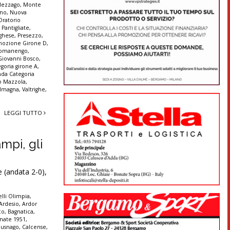
ezzago
,
Monte
nno
,
Nuova
Oratorio
,
Pantigliate
,
ghese
,
Presezzo
,
mozione Girone D
,
omanengo
,
Giovanni Bosco
,
goria girone A
,
da Categoria
no Mazzola
,
 Imagna
,
Valtrighe
,
LEGGI TUTTO
mpi, gli
 (andata 2-0),
lli Olimpia
,
Ardesio
,
Ardor
co
,
Bagnatica
,
nate 1951
,
Busnago
,
Calcense
,