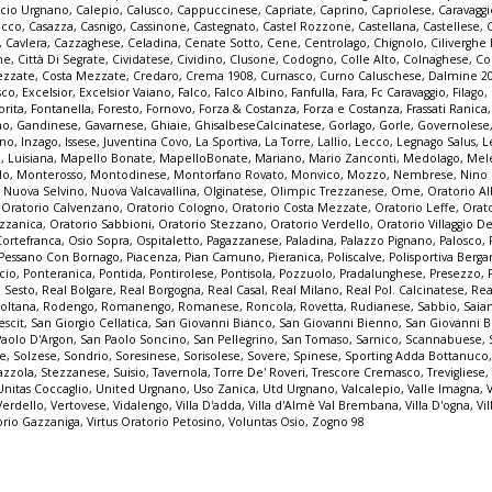
lcio Urgnano
,
Calepio
,
Calusco
,
Cappuccinese
,
Capriate
,
Caprino
,
Capriolese
,
Caravaggi
occo
,
Casazza
,
Casnigo
,
Cassinone
,
Castegnato
,
Castel Rozzone
,
Castellana
,
Castellese
,
,
Cavlera
,
Cazzaghese
,
Celadina
,
Cenate Sotto
,
Cene
,
Centrolago
,
Chignolo
,
Cilivergh
ne
,
Città Di Segrate
,
Cividatese
,
Cividino
,
Clusone
,
Codogno
,
Colle Alto
,
Colnaghese
,
Co
ezzate
,
Costa Mezzate
,
Credaro
,
Crema 1908
,
Curnasco
,
Curno Caluschese
,
Dalmine 2
sco
,
Excelsior
,
Excelsior Vaiano
,
Falco
,
Falco Albino
,
Fanfulla
,
Fara
,
Fc Caravaggio
,
Filago
,
orita
,
Fontanella
,
Foresto
,
Fornovo
,
Forza & Costanza
,
Forza e Costanza
,
Frassati Ranica
no
,
Gandinese
,
Gavarnese
,
Ghiaie
,
GhisalbeseCalcinatese
,
Gorlago
,
Gorle
,
Governolese
uno
,
Inzago
,
Issese
,
Juventina Covo
,
La Sportiva
,
La Torre
,
Lallio
,
Lecco
,
Legnago Salus
,
L
o
,
Luisiana
,
Mapello Bonate
,
MapelloBonate
,
Mariano
,
Mario Zanconti
,
Medolago
,
Mel
lo
,
Monterosso
,
Montodinese
,
Montorfano Rovato
,
Monvico
,
Mozzo
,
Nembrese
,
Nino
,
Nuova Selvino
,
Nuova Valcavallina
,
Olginatese
,
Olimpic Trezzanese
,
Ome
,
Oratorio A
,
Oratorio Calvenzano
,
Oratorio Cologno
,
Oratorio Costa Mezzate
,
Oratorio Leffe
,
Orat
zzanica
,
Oratorio Sabbioni
,
Oratorio Stezzano
,
Oratorio Verdello
,
Oratorio Villaggio De
Cortefranca
,
Osio Sopra
,
Ospitaletto
,
Pagazzanese
,
Paladina
,
Palazzo Pignano
,
Palosco
,
Pessano Con Bornago
,
Piacenza
,
Pian Camuno
,
Pieranica
,
Poliscalve
,
Polisportiva Berg
cio
,
Ponteranica
,
Pontida
,
Pontirolese
,
Pontisola
,
Pozzuolo
,
Pradalunghese
,
Presezzo
,
o Sesto
,
Real Bolgare
,
Real Borgogna
,
Real Casal
,
Real Milano
,
Real Pol. Calcinatese
,
Rea
voltana
,
Rodengo
,
Romanengo
,
Romanese
,
Roncola
,
Rovetta
,
Rudianese
,
Sabbio
,
Saia
escit
,
San Giorgio Cellatica
,
San Giovanni Bianco
,
San Giovanni Bienno
,
San Giovanni 
Paolo D'Argon
,
San Paolo Soncino
,
San Pellegrino
,
San Tomaso
,
Sarnico
,
Scannabuese
,
ne
,
Solzese
,
Sondrio
,
Soresinese
,
Sorisolese
,
Sovere
,
Spinese
,
Sporting Adda Bottanuco
azzola
,
Stezzanese
,
Suisio
,
Tavernola
,
Torre De' Roveri
,
Trescore Cremasco
,
Trevigliese
Unitas Coccaglio
,
United Urgnano
,
Uso Zanica
,
Utd Urgnano
,
Valcalepio
,
Valle Imagna
,
Verdello
,
Vertovese
,
Vidalengo
,
Villa D'adda
,
Villa d'Almè Val Brembana
,
Villa D'ogna
,
Vil
orio Gazzaniga
,
Virtus Oratorio Petosino
,
Voluntas Osio
,
Zogno 98