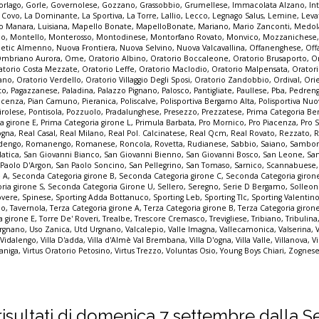
orlago
,
Gorle
,
Governolese
,
Gozzano
,
Grassobbio
,
Grumellese
,
Immacolata Alzano
,
In
a Covo
,
La Dominante
,
La Sportiva
,
La Torre
,
Lallio
,
Lecco
,
Legnago Salus
,
Lemine
,
Leva
o Manara
,
Luisiana
,
Mapello Bonate
,
MapelloBonate
,
Mariano
,
Mario Zanconti
,
Medol
co
,
Montello
,
Monterosso
,
Montodinese
,
Montorfano Rovato
,
Monvico
,
Mozzanichese
letic Almenno
,
Nuova Frontiera
,
Nuova Selvino
,
Nuova Valcavallina
,
Offanenghese
,
Off
mbriano Aurora
,
Ome
,
Oratorio Albino
,
Oratorio Boccaleone
,
Oratorio Brusaporto
,
O
atorio Costa Mezzate
,
Oratorio Leffe
,
Oratorio Maclodio
,
Oratorio Malpensata
,
Orator
zano
,
Oratorio Verdello
,
Oratorio Villaggio Degli Sposi
,
Oratorio Zandobbio
,
Ordival
,
Ori
to
,
Pagazzanese
,
Paladina
,
Palazzo Pignano
,
Palosco
,
Pantigliate
,
Paullese
,
Pba
,
Pedren
acenza
,
Pian Camuno
,
Pieranica
,
Poliscalve
,
Polisportiva Bergamo Alta
,
Polisportiva Nuo
irolese
,
Pontisola
,
Pozzuolo
,
Pradalunghese
,
Presezzo
,
Prezzatese
,
Prima Categoria B
a girone E
,
Prima Categoria girone L
,
Primula Barbata
,
Pro Mornico
,
Pro Piacenza
,
Pro 
ogna
,
Real Casal
,
Real Milano
,
Real Pol. Calcinatese
,
Real Qcm
,
Real Rovato
,
Rezzato
,
R
dengo
,
Romanengo
,
Romanese
,
Roncola
,
Rovetta
,
Rudianese
,
Sabbio
,
Saiano
,
Sambon
latica
,
San Giovanni Bianco
,
San Giovanni Bienno
,
San Giovanni Bosco
,
San Leone
,
Sa
 Paolo D'Argon
,
San Paolo Soncino
,
San Pellegrino
,
San Tomaso
,
Sarnico
,
Scannabuese
e A
,
Seconda Categoria girone B
,
Seconda Categoria girone C
,
Seconda Categoria giron
ria girone S
,
Seconda Categoria Girone U
,
Sellero
,
Seregno
,
Serie D Bergamo
,
Solleo
overe
,
Spinese
,
Sporting Adda Bottanuco
,
Sporting Leb
,
Sporting Tlc
,
Sporting Valentin
io
,
Tavernola
,
Terza Categoria girone A
,
Terza Categoria girone B
,
Terza Categoria giron
a girone E
,
Torre De' Roveri
,
Trealbe
,
Trescore Cremasco
,
Trevigliese
,
Tribiano
,
Tribulina
rgnano
,
Uso Zanica
,
Utd Urgnano
,
Valcalepio
,
Valle Imagna
,
Vallecamonica
,
Valserina
,
,
Vidalengo
,
Villa D'adda
,
Villa d'Almè Val Brembana
,
Villa D'ogna
,
Villa Valle
,
Villanova
,
Vi
zaniga
,
Virtus Oratorio Petosino
,
Virtus Trezzo
,
Voluntas Osio
,
Young Boys Chiari
,
Zognese
 i risultati di domenica 7 settembre dalla S