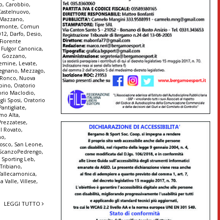
o
,
Carobbio
,
Castelnuovo
,
e Mazzano
,
monte
,
Comun
012
,
Darfo
,
Desio
,
Fiorente
,
Fulgor Canonica
,
,
Gozzano
,
emine
,
Levate
,
egnano
,
Mezzago
,
 Ronco
,
Nuova
lbino
,
Oratorio
orio Maclodio
,
gli Sposi
,
Oratorio
Pantigliate
,
amo Alta
,
Prezzatese
,
l Rovato
,
no
,
Bosco
,
San Leone
,
ScanzoPedrengo
,
,
Sporting Leb
,
,
Tribiano
,
Vallecamonica
,
la Valle
,
Villese
,
LEGGI TUTTO