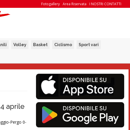
Fotogallery
Area Riservata
I NOSTRI CONTATTI
nili
Volley
Basket
Ciclismo
Sport vari
24 aprile
ggio-Pergo 0-