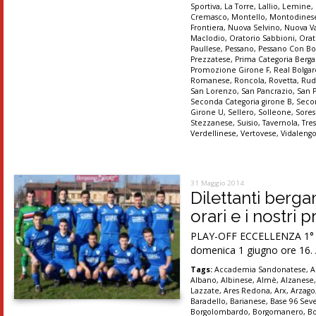
Sportiva
,
La Torre
,
Lallio
,
Lemine
,
Cremasco
,
Montello
,
Montodines
Frontiera
,
Nuova Selvino
,
Nuova Va
Maclodio
,
Oratorio Sabbioni
,
Orat
Paullese
,
Pessano
,
Pessano Con B
Prezzatese
,
Prima Categoria Ber
Promozione Girone F
,
Real Bolgar
Romanese
,
Roncola
,
Rovetta
,
Rud
San Lorenzo
,
San Pancrazio
,
San 
Seconda Categoria girone B
,
Secon
Girone U
,
Sellero
,
Solleone
,
Sores
Stezzanese
,
Suisio
,
Tavernola
,
Tre
Verdellinese
,
Vertovese
,
Vidaleng
31 Maggio 2014
Dilettanti berg
orari e i nostri 
PLAY-OFF ECCELLENZA 1° tur
domenica 1 giugno ore 16. A
Tags:
Accademia Sandonatese
,
A
Albano
,
Albinese
,
Almè
,
Alzanese
Lazzate
,
Ares Redona
,
Arx
,
Arzago
Baradello
,
Barianese
,
Base 96 Sev
Borgolombardo
,
Borgomanero
,
B