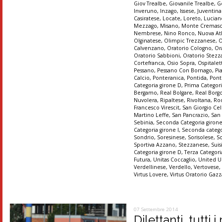
Giov Trealbe
,
Giovanile Trealbe
,
G
Inveruno
,
Inzago
,
Issese
,
Juventin
Casiratese
,
Locate
,
Loreto
,
Lucian
Mezzago
,
Misano
,
Monte Cremas
Nembrese
,
Nino Ronco
,
Nuova At
Olginatese
,
Olimpic Trezzanese
,
O
Calvenzano
,
Oratorio Cologno
,
Or
Oratorio Sabbioni
,
Oratorio Stez
Cortefranca
,
Osio Sopra
,
Ospitalet
Pessano
,
Pessano Con Bornago
,
Pi
Calcio
,
Ponteranica
,
Pontida
,
Pont
Categoria girone D
,
Prima Categori
Bergamo
,
Real Bolgare
,
Real Borg
Nuvolera
,
Ripaltese
,
Rivoltana
,
Ro
Francesco Virescit
,
San Giorgio Cel
Martino Leffe
,
San Pancrazio
,
San
Sebinia
,
Seconda Categoria giron
Categoria girone I
,
Seconda catego
Sondrio
,
Soresinese
,
Sorisolese
,
S
Sportiva Azzano
,
Stezzanese
,
Suis
Categoria girone D
,
Terza Categori
Futura
,
Unitas Coccaglio
,
United U
Verdellinese
,
Verdello
,
Vertovese
Virtus Lovere
,
Virtus Oratorio Gaz
07 Settembre 2014
Dilettanti, tutti