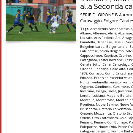
alla Seconda cat
SERIE D, GIRONE B Aurora Se
Caravaggio-Folgore Carates
Tags:
Accademia Sandonatese
,
A
Albano
,
Albinese
,
Almè
,
Alzanese
Lazzate
,
Ares Redona
,
Arx
,
Arzago
Baradello
,
Barianese
,
Base 96 Sev
Borgolombardo
,
Borgomanero
,
B
Calcinatese
,
calcio Bergamo
,
calc
Cappuccinese
,
Capriate
,
Caprino
,
Castegnato
,
Castel Rozzone
,
Caste
Cenate Sotto
,
Cene
,
Centrolago
,
Clusone
,
Codogno
,
Colle Alto
,
Col
1908
,
Curnasco
,
Curno Caluschese
Erbusco
,
Excelsior
,
Excelsior Vaia
Fiorita
,
Fontanella
,
Foresto
,
Forno
Oggiono
,
Gandinese
,
Gavarnese
,
G
Inveruno
,
Inzago
,
Issese
,
Juventin
Loreto
,
Luisiana
,
Mapello Bonate
Montello
,
Monterosso
,
Montodin
Frontiera
,
Nuova Selvino
,
Nuova Va
Brusaporto
,
Oratorio Calvenzano
,
Oratorio Mozzanica
,
Oratorio Sab
Oriens
,
Orsa Cortefranca
,
Osio So
Pessano
,
Pessano Con Bornago
,
Pi
Polisportiva Nuova Orio
,
Ponte Cal
Categoria Bergamo
,
Primula Barba