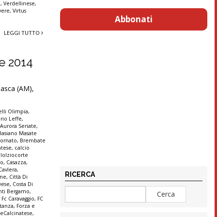
e
,
Verdellinese
,
vere
,
Virtus
Abbonati
LEGGI TUTTO
re 2014
 Casca (AM),
lli Olimpia
,
rio Leffe
,
,
Aurora Seriate
,
Basiano Masate
ornato
,
Brembate
atese
,
calcio
lolziocorte
co
,
Casazza
,
Cavlera
,
RICERCA
ine
,
Città Di
vese
,
Costa Di
anti Bergamo
,
,
Fc Caravaggio
,
FC
stanza
,
Forza e
seCalcinatese
,