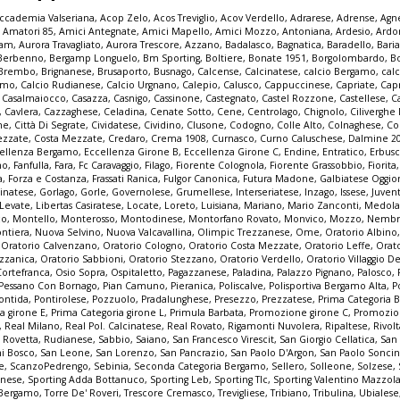
ccademia Valseriana
,
Acop Zelo
,
Acos Treviglio
,
Acov Verdello
,
Adrarese
,
Adrense
,
Agne
,
Amatori 85
,
Amici Antegnate
,
Amici Mapello
,
Amici Mozzo
,
Antoniana
,
Ardesio
,
Ardo
iam
,
Aurora Travagliato
,
Aurora Trescore
,
Azzano
,
Badalasco
,
Bagnatica
,
Baradello
,
Bari
Berbenno
,
Bergamp Longuelo
,
Bm Sporting
,
Boltiere
,
Bonate 1951
,
Borgolombardo
,
B
Brembo
,
Brignanese
,
Brusaporto
,
Busnago
,
Calcense
,
Calcinatese
,
calcio Bergamo
,
calc
gamo
,
Calcio Rudianese
,
Calcio Urgnano
,
Calepio
,
Calusco
,
Cappuccinese
,
Capriate
,
Cap
,
Casalmaiocco
,
Casazza
,
Casnigo
,
Cassinone
,
Castegnato
,
Castel Rozzone
,
Castellese
,
C
,
Cavlera
,
Cazzaghese
,
Celadina
,
Cenate Sotto
,
Cene
,
Centrolago
,
Chignolo
,
Cilivergh
ne
,
Città Di Segrate
,
Cividatese
,
Cividino
,
Clusone
,
Codogno
,
Colle Alto
,
Colnaghese
,
Co
ezzate
,
Costa Mezzate
,
Credaro
,
Crema 1908
,
Curnasco
,
Curno Caluschese
,
Dalmine 2
ellenza Bergamo
,
Eccellenza Girone B
,
Eccellenza Girone C
,
Endine
,
Entratico
,
Erbus
no
,
Fanfulla
,
Fara
,
Fc Caravaggio
,
Filago
,
Fiorente Colognola
,
Fiorente Grassobbio
,
Fiorita
a
,
Forza e Costanza
,
Frassati Ranica
,
Fulgor Canonica
,
Futura Madone
,
Galbiatese Oggi
inatese
,
Gorlago
,
Gorle
,
Governolese
,
Grumellese
,
Interseriatese
,
Inzago
,
Issese
,
Juven
Levate
,
Libertas Casiratese
,
Locate
,
Loreto
,
Luisiana
,
Mariano
,
Mario Zanconti
,
Medola
co
,
Montello
,
Monterosso
,
Montodinese
,
Montorfano Rovato
,
Monvico
,
Mozzo
,
Nembr
ontiera
,
Nuova Selvino
,
Nuova Valcavallina
,
Olimpic Trezzanese
,
Ome
,
Oratorio Albino
,
Oratorio Calvenzano
,
Oratorio Cologno
,
Oratorio Costa Mezzate
,
Oratorio Leffe
,
Orat
zzanica
,
Oratorio Sabbioni
,
Oratorio Stezzano
,
Oratorio Verdello
,
Oratorio Villaggio De
Cortefranca
,
Osio Sopra
,
Ospitaletto
,
Pagazzanese
,
Paladina
,
Palazzo Pignano
,
Palosco
,
Pessano Con Bornago
,
Pian Camuno
,
Pieranica
,
Poliscalve
,
Polisportiva Bergamo Alta
,
P
ontida
,
Pontirolese
,
Pozzuolo
,
Pradalunghese
,
Presezzo
,
Prezzatese
,
Prima Categoria
a girone E
,
Prima Categoria girone L
,
Primula Barbata
,
Promozione girone C
,
Promozio
,
Real Milano
,
Real Pol. Calcinatese
,
Real Rovato
,
Rigamonti Nuvolera
,
Ripaltese
,
Rivol
,
Rovetta
,
Rudianese
,
Sabbio
,
Saiano
,
San Francesco Virescit
,
San Giorgio Cellatica
,
San
i Bosco
,
San Leone
,
San Lorenzo
,
San Pancrazio
,
San Paolo D'Argon
,
San Paolo Sonci
e
,
ScanzoPedrengo
,
Sebinia
,
Seconda Categoria Bergamo
,
Sellero
,
Solleone
,
Solzese
,
inese
,
Sporting Adda Bottanuco
,
Sporting Leb
,
Sporting Tlc
,
Sporting Valentino Mazzol
 Bergamo
,
Torre De' Roveri
,
Trescore Cremasco
,
Trevigliese
,
Tribiano
,
Tribulina
,
Ubialese