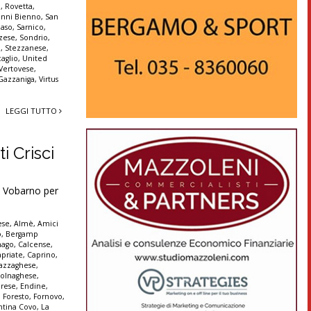
a
,
Rovetta
,
anni Bienno
,
San
aso
,
Sarnico
,
zese
,
Sondrio
,
a
,
Stezzanese
,
aglio
,
United
Vertovese
,
 Gazzaniga
,
Virtus
LEGGI TUTTO
i Crisci
 Vobarno per
ese
,
Almè
,
Amici
o
,
Bergamp
nago
,
Calcense
,
apriate
,
Caprino
,
azzaghese
,
olnaghese
,
rese
,
Endine
,
,
Foresto
,
Fornovo
,
ntina Covo
,
La