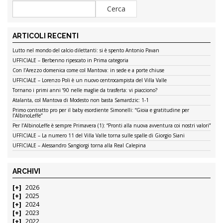
ARTICOLI RECENTI
Lutto nel mondo del calcio dilettanti: si è spento Antonio Pavan
UFFICIALE – Berbenno ripescato in Prima categoria
Con l’Arezzo domenica come col Mantova: in sede e a porte chiuse
UFFICIALE – Lorenzo Poli è un nuovo centrocampista del Villa Valle
Tornano i primi anni ’90 nelle maglie da trasferta: vi piacciono?
Atalanta, col Mantova di Modesto non basta Samardzic: 1-1
Primo contratto pro per il baby esordiente Simonelli: “Gioia e gratitudine per
l’AlbinoLeffe”
Per l’AlbinoLeffe è sempre Primavera (1): “Pronti alla nuova avventura coi nostri valori”
UFFICIALE – La numero 11 del Villa Valle torna sulle spalle di Giorgio Siani
UFFICIALE – Alessandro Sangiorgi torna alla Real Calepina
ARCHIVI
2026
2025
2024
2023
2022