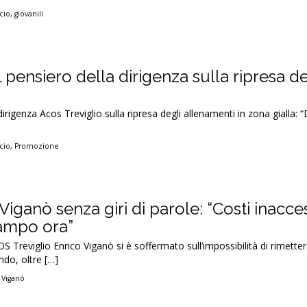
cio
,
giovanili
l pensiero della dirigenza sulla ripresa de
 dirigenza Acos Treviglio sulla ripresa degli allenamenti in zona gialla:
cio
,
Promozione
Viganò senza giri di parole: “Costi inacces
campo ora”
COS Treviglio Enrico Viganò si è soffermato sull’impossibilità di rimette
ndo, oltre […]
,
Viganò