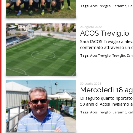
Tags:
Acos Treviglio
,
Bergamo
,
Co
26 Agosto 2022
ACOS Treviglio: 
Sarà l’ACOS Treviglio a rile
confermato attraverso un 
Tags:
Acos Treviglio
,
Treviglio
,
Zan
30 Luglio 2021
Mercoledì 18 ago
Di seguito quanto riportato
50 anni di Acos! Invitiamo a
Tags:
Acos Treviglio
,
Bergamo
,
cal