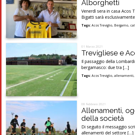
Alborghetti
Venerdì sera in casa Acos Tr
Bigatti sarà esclusivamente 
Tags:
Acos Treviglio
,
Bergamo
,
cal
01 Marzo 2021
Trevigliese e Ac
Il passaggio della Lombardi
bergamasco: due tra […]
Tags:
Acos Treviglio
,
allenamenti
08 Febbraio 2021
Allenamenti, ogg
della società
Di seguito il messaggio scrit
allenamenti del settore […]