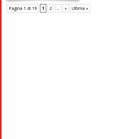
Pagina 1 di 19
1
2
...
»
Ultima »