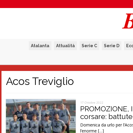
Atalanta
Attualità
Serie C
Serie D
Ec
Acos Treviglio
17 Ottobre 2022
PROMOZIONE, I
corsare: battute
Domenica da urlo per l’Acos
l’enorme […]