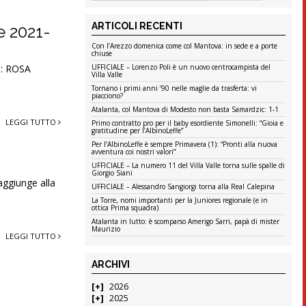
ARTICOLI RECENTI
e 2021-
Con l’Arezzo domenica come col Mantova: in sede e a porte
chiuse
io: ROSA
UFFICIALE – Lorenzo Poli è un nuovo centrocampista del
Villa Valle
Tornano i primi anni ’90 nelle maglie da trasferta: vi
piacciono?
Atalanta, col Mantova di Modesto non basta Samardzic: 1-1
LEGGI TUTTO
Primo contratto pro per il baby esordiente Simonelli: “Gioia e
gratitudine per l’AlbinoLeffe”
Per l’AlbinoLeffe è sempre Primavera (1): “Pronti alla nuova
avventura coi nostri valori”
UFFICIALE – La numero 11 del Villa Valle torna sulle spalle di
Giorgio Siani
 aggiunge alla
UFFICIALE – Alessandro Sangiorgi torna alla Real Calepina
La Torre, nomi importanti per la Juniores regionale (e in
ottica Prima squadra)
Atalanta in lutto: è scomparso Amerigo Sarri, papà di mister
Maurizio
LEGGI TUTTO
ARCHIVI
2026
o
2025