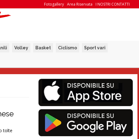
Fotogallery
Area Riservata
I NOSTRI CONTATTI
nili
Volley
Basket
Ciclismo
Sport vari
nese
o tolte