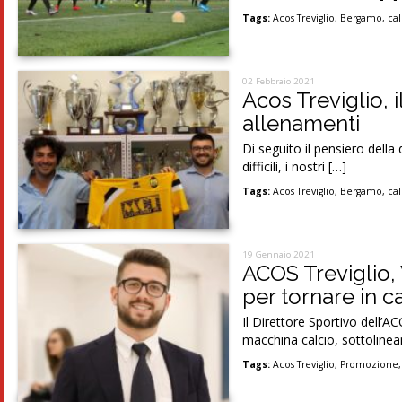
Tags:
Acos Treviglio
,
Bergamo
,
cal
02 Febbraio 2021
Acos Treviglio, i
allenamenti
Di seguito il pensiero della
difficili, i nostri […]
Tags:
Acos Treviglio
,
Bergamo
,
cal
19 Gennaio 2021
ACOS Treviglio, 
per tornare in 
Il Direttore Sportivo dell’A
macchina calcio, sottolinea
Tags:
Acos Treviglio
,
Promozione