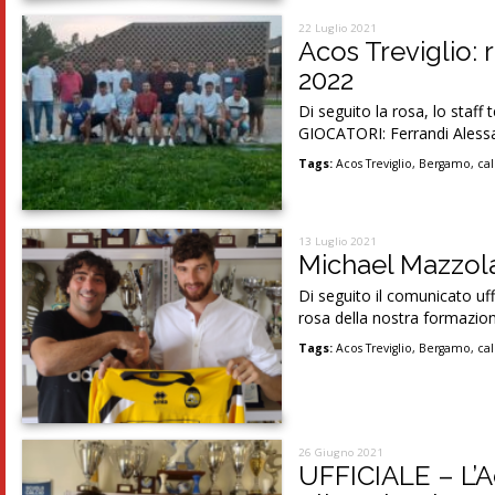
22 Luglio 2021
Acos Treviglio: 
2022
Di seguito la rosa, lo staf
GIOCATORI: Ferrandi Alessa
Tags:
Acos Treviglio
,
Bergamo
,
cal
13 Luglio 2021
Michael Mazzola,
Di seguito il comunicato uff
rosa della nostra formazio
Tags:
Acos Treviglio
,
Bergamo
,
cal
26 Giugno 2021
UFFICIALE – L’A