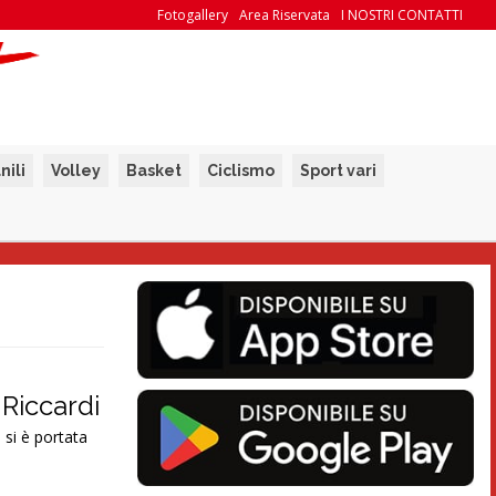
Fotogallery
Area Riservata
I NOSTRI CONTATTI
nili
Volley
Basket
Ciclismo
Sport vari
 Riccardi
 si è portata