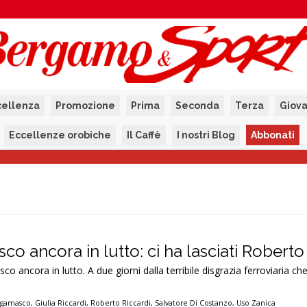
cellenza
Promozione
Prima
Seconda
Terza
Giova
Eccellenze orobiche
Il Caffè
I nostri Blog
Abbonati
o ancora in lutto: ci ha lasciati Roberto
ancora in lutto. A due giorni dalla terribile disgrazia ferroviaria che
rgamasco
,
Giulia Riccardi
,
Roberto Riccardi
,
Salvatore Di Costanzo
,
Uso Zanica