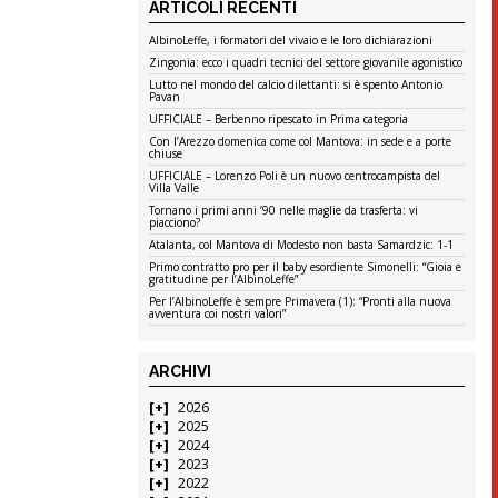
ARTICOLI RECENTI
AlbinoLeffe, i formatori del vivaio e le loro dichiarazioni
Zingonia: ecco i quadri tecnici del settore giovanile agonistico
Lutto nel mondo del calcio dilettanti: si è spento Antonio
Pavan
UFFICIALE – Berbenno ripescato in Prima categoria
Con l’Arezzo domenica come col Mantova: in sede e a porte
chiuse
UFFICIALE – Lorenzo Poli è un nuovo centrocampista del
Villa Valle
Tornano i primi anni ’90 nelle maglie da trasferta: vi
piacciono?
Atalanta, col Mantova di Modesto non basta Samardzic: 1-1
Primo contratto pro per il baby esordiente Simonelli: “Gioia e
gratitudine per l’AlbinoLeffe”
Per l’AlbinoLeffe è sempre Primavera (1): “Pronti alla nuova
avventura coi nostri valori”
ARCHIVI
2026
2025
2024
2023
2022