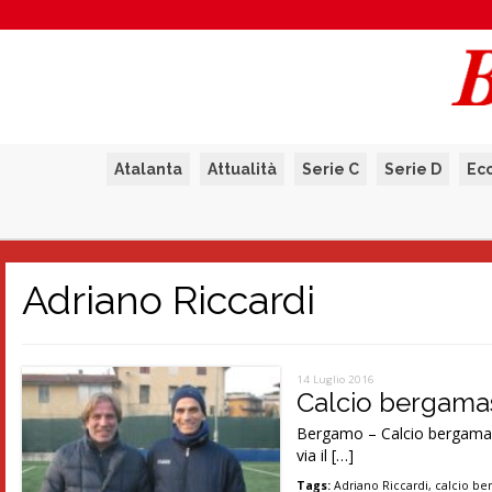
Atalanta
Attualità
Serie C
Serie D
Ec
Adriano Riccardi
14 Luglio 2016
Calcio bergamasc
Bergamo – Calcio bergamasco 
via il […]
Tags:
Adriano Riccardi
,
calcio be