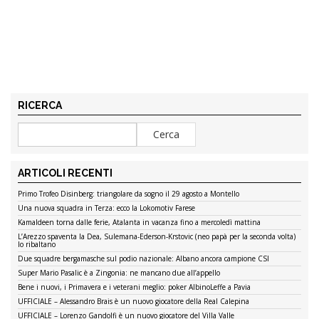
RICERCA
ARTICOLI RECENTI
Primo Trofeo Disinberg: triangolare da sogno il 29 agosto a Montello
Una nuova squadra in Terza: ecco la Lokomotiv Farese
Kamaldeen torna dalle ferie, Atalanta in vacanza fino a mercoledì mattina
L’Arezzo spaventa la Dea, Sulemana-Ederson-Krstovic (neo papà per la seconda volta)
lo ribaltano
Due squadre bergamasche sul podio nazionale: Albano ancora campione CSI
Super Mario Pasalic è a Zingonia: ne mancano due all’appello
Bene i nuovi, i Primavera e i veterani meglio: poker AlbinoLeffe a Pavia
UFFICIALE – Alessandro Brais è un nuovo giocatore della Real Calepina
UFFICIALE – Lorenzo Gandolfi è un nuovo giocatore del Villa Valle