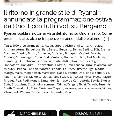
21 Maggio 2020
Il ritorno in grande stile di Ryanair:
annunciata la programmazione estiva
da Orio. Ecco tutti i voli su Bergamo
Ryanair scalda i motori in vista del ritorno su Orio al Serio. Come
preannunciato, alcune frequenze saranno ridotte e ulteriori […]
Tags:
2020 programmazione
,
Agadir
,
airport
,
Alghero
,
Alicante
,
Amburgo
,
Amman
,
Atene
,
Barcellona
,
Bari
,
Belfast
,
Bergamo
,
Berlin
,
Berlino
,
BGY
,
Brema
,
Bremen
,
Brindisi
,
Bristol
,
Bruxelles
,
Bucarest
,
Budapest
,
Cagliari
,
Catania
,
Colonia
,
Copenhagen
,
Corfu
,
Cork
,
Crotone
,
Dublin
,
Dublino
,
East Midlands
,
Edimburgh
,
Edimburgo
,
Eindhoven
,
estate 2020
,
estiva
,
Faro
,
Fez
,
flights
,
Francoforte
,
Frankfurt
,
Fuerteventura
,
Gasteiz
,
Gran Canaria
,
Ibiza
,
Kalamata
,
last
minute
,
Lisbona
,
London Stansted
,
Londra
,
Lourdes
,
Lussemburgo
,
Madrid
,
Malaga
,
Malta
,
manchester
,
Marrakesh
,
Napoli
,
offerte
,
Orio
,
orio al serio
,
Oslo
,
Palermo
,
Palma di Maiorca
,
Paphos
,
Paris Beauvais
,
Pescara
,
Porto
,
Praga
,
Prague
,
Rhodes
,
Riga
,
Rodi
,
ryanair
,
Santander
,
Santiago de Compostela
,
Sevilla
,
Siviglia
,
Sofia
,
Stoccolma
,
Stockholm
,
summer
,
Tallinn
,
Tangeri
,
Tbilisi
,
Tel Aviv
,
Tenerife
South
,
Thessaloniki
,
Thira
,
Timisoara
,
Trapani
,
Vacanze
,
Valencia
,
Varsavia
,
Vilnius
,
Vitoria
,
voli
,
Warsaw
,
Yerevan
,
Zacinto
,
Zadar
,
Zara
LEGGI TUTTO