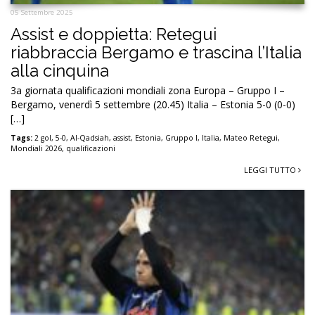
05 Settembre 2025
Assist e doppietta: Retegui
riabbraccia Bergamo e trascina l’Italia
alla cinquina
3a giornata qualificazioni mondiali zona Europa – Gruppo I –
Bergamo, venerdì 5 settembre (20.45) Italia – Estonia 5-0 (0-0)
[…]
Tags:
2 gol
,
5-0
,
Al-Qadsiah
,
assist
,
Estonia
,
Gruppo I
,
Italia
,
Mateo Retegui
,
Mondiali 2026
,
qualificazioni
LEGGI TUTTO