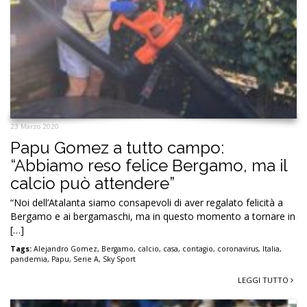
23 Marzo 2020
Papu Gomez a tutto campo:
“Abbiamo reso felice Bergamo, ma il
calcio può attendere”
“Noi dell’Atalanta siamo consapevoli di aver regalato felicità a
Bergamo e ai bergamaschi, ma in questo momento a tornare in
[…]
Tags:
Alejandro Gomez
,
Bergamo
,
calcio
,
casa
,
contagio
,
coronavirus
,
Italia
,
pandemia
,
Papu
,
Serie A
,
Sky Sport
LEGGI TUTTO