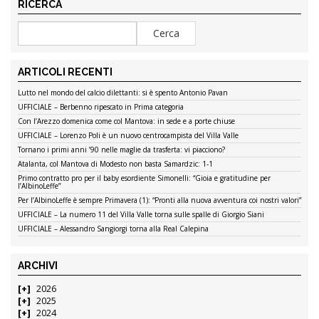
RICERCA
ARTICOLI RECENTI
Lutto nel mondo del calcio dilettanti: si è spento Antonio Pavan
UFFICIALE – Berbenno ripescato in Prima categoria
Con l’Arezzo domenica come col Mantova: in sede e a porte chiuse
UFFICIALE – Lorenzo Poli è un nuovo centrocampista del Villa Valle
Tornano i primi anni ’90 nelle maglie da trasferta: vi piacciono?
Atalanta, col Mantova di Modesto non basta Samardzic: 1-1
Primo contratto pro per il baby esordiente Simonelli: “Gioia e gratitudine per
l’AlbinoLeffe”
Per l’AlbinoLeffe è sempre Primavera (1): “Pronti alla nuova avventura coi nostri valori”
UFFICIALE – La numero 11 del Villa Valle torna sulle spalle di Giorgio Siani
UFFICIALE – Alessandro Sangiorgi torna alla Real Calepina
ARCHIVI
2026
2025
2024