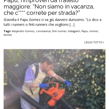
Papu, rimproveri da fratello
maggiore: “Non siamo in vacanza,
che c**** correte per strada?”
Stavolta il Papu Gomez ci va giù davvero durissimo. “Lo dico a
tutti i runners o finti runners che vogliono […]
Tags:
Alejandro Gomez
,
coronavirus
,
finti runner
,
Instagram
,
Papu
,
runner
,
stories
LEGGI TUTTO