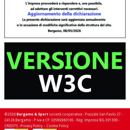
©2026
Bergamo & Sport
società cooperativa - Piazzale San Paolo 27 -
24128 Bergamo - P Iva e CF: 03589380165 - Reg. Imprese BG-391399 -
-
-
CREDITS
Privacy Policy
Cookie Policy