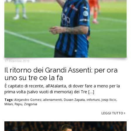
17 Dicembre 2019
Il ritorno dei Grandi Assenti: per ora
uno su tre ce la fa
È capitato di recente, all’Atalanta, di dover fare a meno per la
prima volta (salvo vuoti di memoria) dei Tre […]
Tags:
Alejandro Gomez
,
allenamenti
,
Duvan Zapata
,
infortuni
,
Josip Ilicic
,
Milan
,
Papu
,
Zingonia
LEGGI TUTTO