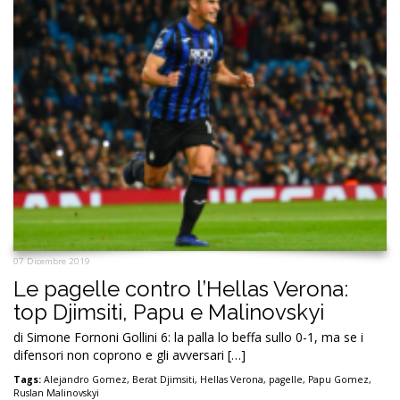
07 Dicembre 2019
Le pagelle contro l’Hellas Verona:
top Djimsiti, Papu e Malinovskyi
di Simone Fornoni Gollini 6: la palla lo beffa sullo 0-1, ma se i
difensori non coprono e gli avversari […]
Tags:
Alejandro Gomez
,
Berat Djimsiti
,
Hellas Verona
,
pagelle
,
Papu Gomez
,
Ruslan Malinovskyi