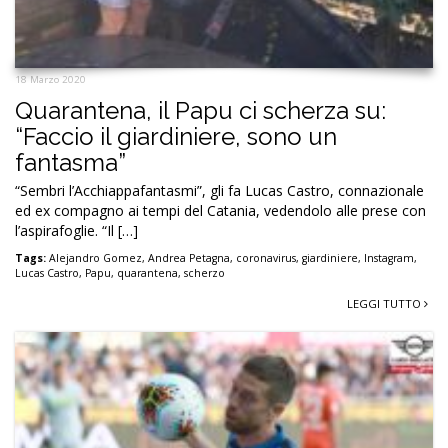
18 Marzo 2020
Quarantena, il Papu ci scherza su:
“Faccio il giardiniere, sono un
fantasma”
“Sembri l’Acchiappafantasmi”, gli fa Lucas Castro, connazionale
ed ex compagno ai tempi del Catania, vedendolo alle prese con
l’aspirafoglie. “Il […]
Tags:
Alejandro Gomez
,
Andrea Petagna
,
coronavirus
,
giardiniere
,
Instagram
,
Lucas Castro
,
Papu
,
quarantena
,
scherzo
LEGGI TUTTO