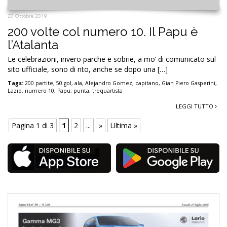
20 Ottobre 2019
200 volte col numero 10. Il Papu è
l’Atalanta
Le celebrazioni, invero parche e sobrie, a mo’ di comunicato sul
sito ufficiale, sono di rito, anche se dopo una […]
Tags:
200 partite
,
50 gol
,
ala
,
Alejandro Gomez
,
capitano
,
Gian Piero Gasperini
,
Lazio
,
numero 10
,
Papu
,
punta
,
trequartista
LEGGI TUTTO
Pagina 1 di 3
1
2
...
»
Ultima »