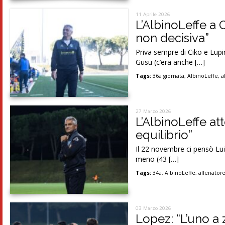
11 Aprile 2026
L’AlbinoLeffe a 
non decisiva”
Priva sempre di Ciko e Lupin
Gusu (c’era anche […]
Tags:
36a giornata
,
AlbinoLeffe
,
a
27 Marzo 2026
L’AlbinoLeffe at
equilibrio”
Il 22 novembre ci pensò Luig
meno (43 […]
Tags:
34a
,
AlbinoLeffe
,
allenator
03 Marzo 2026
Lopez: “L’uno a 