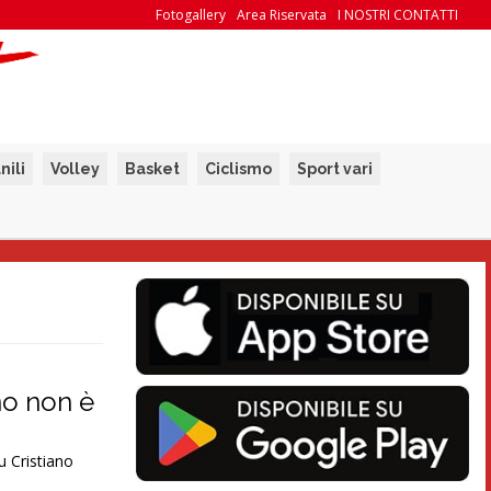
Fotogallery
Area Riservata
I NOSTRI CONTATTI
nili
Volley
Basket
Ciclismo
Sport vari
ino non è
u Cristiano