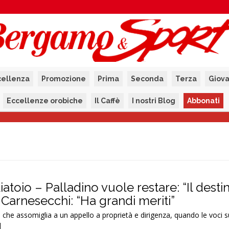
cellenza
Promozione
Prima
Seconda
Terza
Giova
Eccellenze orobiche
Il Caffè
I nostri Blog
Abbonati
iatoio – Palladino vuole restare: “Il dest
 Carnesecchi: “Ha grandi meriti”
che assomiglia a un appello a proprietà e dirigenza, quando le voci s
]