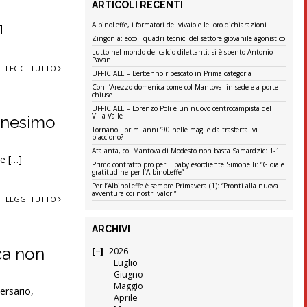
ARTICOLI RECENTI
AlbinoLeffe, i formatori del vivaio e le loro dichiarazioni
]
Zingonia: ecco i quadri tecnici del settore giovanile agonistico
Lutto nel mondo del calcio dilettanti: si è spento Antonio
Pavan
LEGGI TUTTO
UFFICIALE – Berbenno ripescato in Prima categoria
Con l’Arezzo domenica come col Mantova: in sede e a porte
chiuse
UFFICIALE – Lorenzo Poli è un nuovo centrocampista del
Villa Valle
ennesimo
Tornano i primi anni ’90 nelle maglie da trasferta: vi
piacciono?
Atalanta, col Mantova di Modesto non basta Samardzic: 1-1
 e […]
Primo contratto pro per il baby esordiente Simonelli: “Gioia e
gratitudine per l’AlbinoLeffe”
Per l’AlbinoLeffe è sempre Primavera (1): “Pronti alla nuova
avventura coi nostri valori”
LEGGI TUTTO
ARCHIVI
ica non
2026
Luglio
Giugno
Maggio
versario,
Aprile