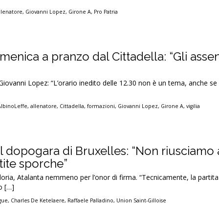
llenatore
,
Giovanni Lopez
,
Girone A
,
Pro Patria
menica a pranzo dal Cittadella: “Gli assen
e Giovanni Lopez: “L’orario inedito delle 12.30 non è un tema, anche se
AlbinoLeffe
,
allenatore
,
Cittadella
,
formazioni
,
Giovanni Lopez
,
Girone A
,
vigilia
l dopogara di Bruxelles: “Non riusciamo a
tite sporche”
gloria, Atalanta nemmeno per l’onor di firma. “Tecnicamente, la partita
o […]
gue
,
Charles De Ketelaere
,
Raffaele Palladino
,
Union Saint-Gilloise