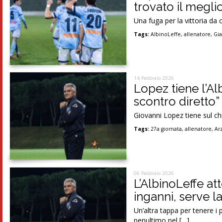
trovato il megli
Una fuga per la vittoria da 
Tags:
AlbinoLeffe
,
allenatore
,
Gi
14 Febbraio 2026
Lopez tiene l’Al
scontro diretto”
Giovanni Lopez tiene sul chi
Tags:
27a giornata
,
allenatore
,
Ar
06 Febbraio 2026
L’AlbinoLeffe at
inganni, serve l
Un’altra tappa per tenere i p
penultimo nel […]