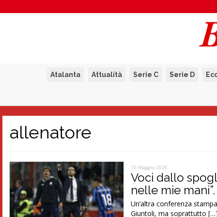
Atalanta
Attualità
Serie C
Serie D
Ec
allenatore
10 Maggio 2026
Voci dallo spogl
nelle mie mani”.
Un’altra conferenza stampa 
Giuntoli, ma soprattutto […