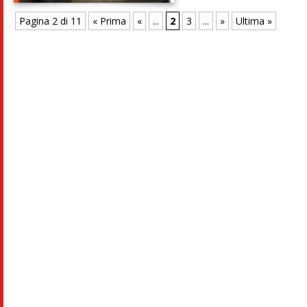
Pagina 2 di 11
« Prima
«
...
2
3
...
»
Ultima »