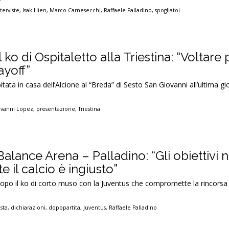
terviste
,
Isak Hien
,
Marco Carnesecchi
,
Raffaele Palladino
,
spogliatoi
 ko di Ospitaletto alla Triestina: “Voltare
ayoff”
itata in casa dell’Alcione al “Breda” di Sesto San Giovanni all’ultima gi
ovanni Lopez
,
presentazione
,
Triestina
alance Arena – Palladino: “Gli obiettivi 
e il calcio è ingiusto”
opo il ko di corto muso con la Juventus che compromette la rincorsa 
sta
,
dichiarazioni
,
dopopartita
,
Juventus
,
Raffaele Palladino