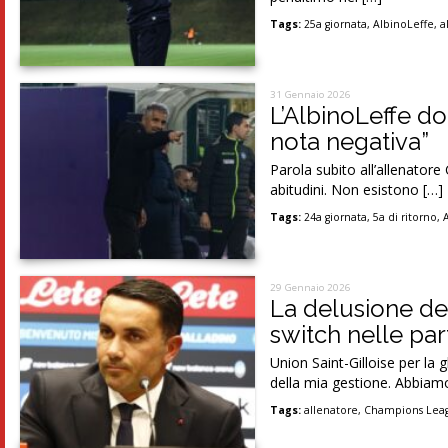
Tags:
25a giornata
,
AlbinoLeffe
,
a
31 Gennaio 2026
L’AlbinoLeffe do
nota negativa”
Parola subito all’allenator
abitudini. Non esistono […]
Tags:
24a giornata
,
5a di ritorno
,
29 Gennaio 2026
La delusione de
switch nelle par
Union Saint-Gilloise per la 
della mia gestione. Abbiam
Tags:
allenatore
,
Champions Lea