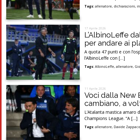
Tags:
allenatore
,
dichiarazioni
,
in
17 Aprile 2026
L’AlbinoLeffe dal
per andare ai pl
A quota 47 punti e con l’osp
l’AlbinoLeffe con […]
Tags:
AlbinoLeffe
,
allenatore
,
Gi
11 Aprile 2026
Voci dalla New B
cambiano, a volt
L’Atalanta mastica amaro d
Champions League. “A […]
Tags:
allenatore
,
Davide Zappaco