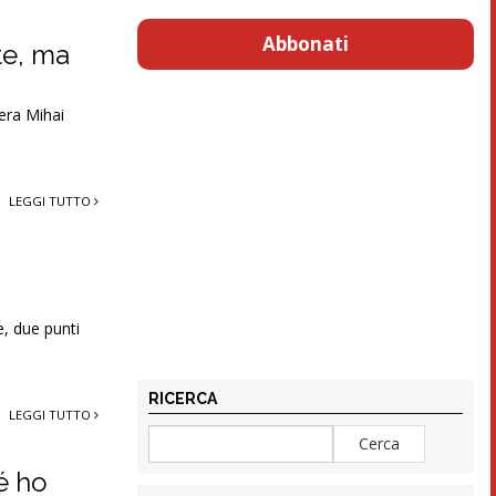
Abbonati
te, ma
iera Mihai
LEGGI TUTTO
e, due punti
RICERCA
LEGGI TUTTO
é ho