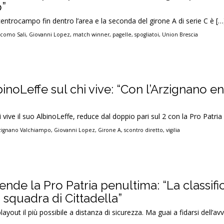
o”
centrocampo fin dentro l’area e la seconda del girone A di serie C è […
acomo Sali
,
Giovanni Lopez
,
match winner
,
pagelle
,
spogliatoi
,
Union Brescia
binoLeffe sul chi vive: “Con l’Arzignano 
 vive il suo AlbinoLeffe, reduce dal doppio pari sul 2 con la Pro Patria
zignano Valchiampo
,
Giovanni Lopez
,
Girone A
,
scontro diretto
,
vigilia
tende la Pro Patria penultima: “La classif
a squadra di Cittadella”
layout il più possibile a distanza di sicurezza. Ma guai a fidarsi dell’av