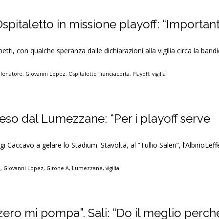
Ospitaletto in missione playoff: “Importan
etti, con qualche speranza dalle dichiarazioni alla vigilia circa la band
llenatore
,
Giovanni Lopez
,
Ospitaletto Franciacorta
,
Playoff
,
vigilia
teso dal Lumezzane: “Per i playoff serve
i Caccavo a gelare lo Stadium. Stavolta, al “Tullio Saleri”, l’AlbinoLeff
e
,
Giovanni Lopez
,
Girone A
,
Lumezzane
,
vigilia
zero mi pompa”. Sali: “Do il meglio perch