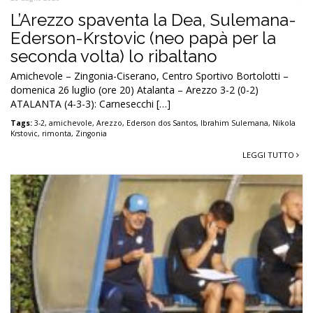
L’Arezzo spaventa la Dea, Sulemana-
Ederson-Krstovic (neo papà per la
seconda volta) lo ribaltano
Amichevole – Zingonia-Ciserano, Centro Sportivo Bortolotti –
domenica 26 luglio (ore 20) Atalanta – Arezzo 3-2 (0-2)
ATALANTA (4-3-3): Carnesecchi […]
Tags:
3-2
,
amichevole
,
Arezzo
,
Ederson dos Santos
,
Ibrahim Sulemana
,
Nikola
Krstovic
,
rimonta
,
Zingonia
LEGGI TUTTO