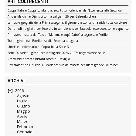
ARTICOLI RECENTI
Coppa Italia e Coppa Lombardia: ecco tutti i calendari dall’Eccellenza alla Seconda
Anche Maldini e Djimsiti con la valigia: i 26 per Gelsenkirchen
La nuova geografia della Prima categoria: il girone L racconta una sfida tutta da vivere
Da lunedì i biglietti per l’esordio in campionato col Sassuolo: ecco dove, come e quanto
Primavera matata dal Toro al “Mamma e papà Cairo”: a segno solo Perillo
Tutti i gironi dall’Eccellenza alla Seconda categoria
Ufficiale il calendario di Coppa Italia Serie D
Serie D, svelati i gironi per la stagione 2026-2027: bergamasche nel B
Cremaschi ancora assistant coach di Treviglio
L’ex atalantino Ghisleni al Mariano: “Un dalminese per rifare grande Dalmine”
ARCHIVI
2026
Agosto
Luglio
Giugno
Maggio
Aprile
Marzo
Febbraio
Gennaio