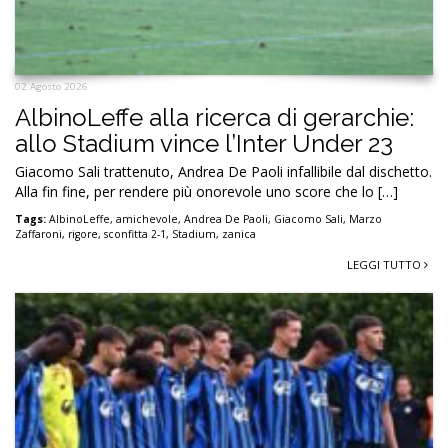
02 Agosto 2026
AlbinoLeffe alla ricerca di gerarchie:
allo Stadium vince l’Inter Under 23
Giacomo Sali trattenuto, Andrea De Paoli infallibile dal dischetto.
Alla fin fine, per rendere più onorevole uno score che lo […]
Tags:
AlbinoLeffe
,
amichevole
,
Andrea De Paoli
,
Giacomo Sali
,
Marzo
Zaffaroni
,
rigore
,
sconfitta 2-1
,
Stadium
,
zanica
LEGGI TUTTO