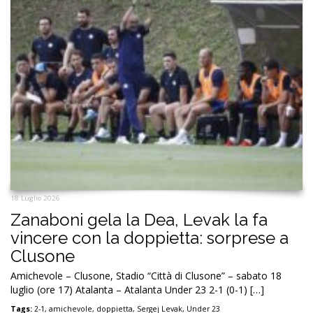
18 Luglio 2026
Zanaboni gela la Dea, Levak la fa
vincere con la doppietta: sorprese a
Clusone
Amichevole – Clusone, Stadio “Città di Clusone” – sabato 18
luglio (ore 17) Atalanta – Atalanta Under 23 2-1 (0-1) […]
Tags:
2-1
,
amichevole
,
doppietta
,
Sergej Levak
,
Under 23