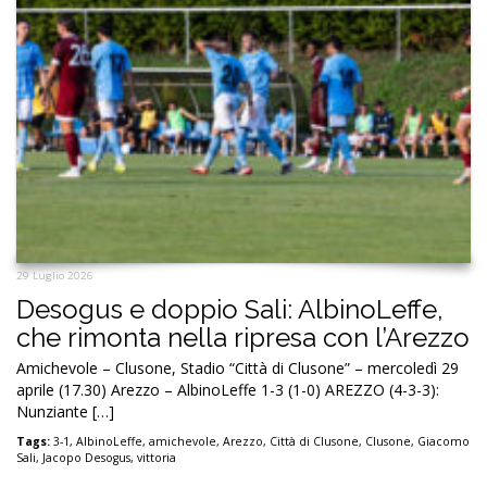
29 Luglio 2026
Desogus e doppio Sali: AlbinoLeffe,
che rimonta nella ripresa con l’Arezzo
Amichevole – Clusone, Stadio “Città di Clusone” – mercoledì 29
aprile (17.30) Arezzo – AlbinoLeffe 1-3 (1-0) AREZZO (4-3-3):
Nunziante […]
Tags:
3-1
,
AlbinoLeffe
,
amichevole
,
Arezzo
,
Città di Clusone
,
Clusone
,
Giacomo
Sali
,
Jacopo Desogus
,
vittoria