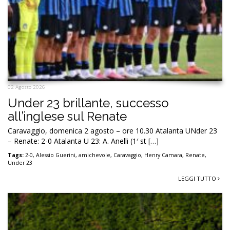
02 Agosto 2026
Under 23 brillante, successo
all’inglese sul Renate
Caravaggio, domenica 2 agosto – ore 10.30 Atalanta UNder 23
– Renate: 2-0 Atalanta U 23: A. Anelli (1′ st […]
Tags:
2-0
,
Alessio Guerini
,
amichevole
,
Caravaggio
,
Henry Camara
,
Renate
,
Under 23
LEGGI TUTTO