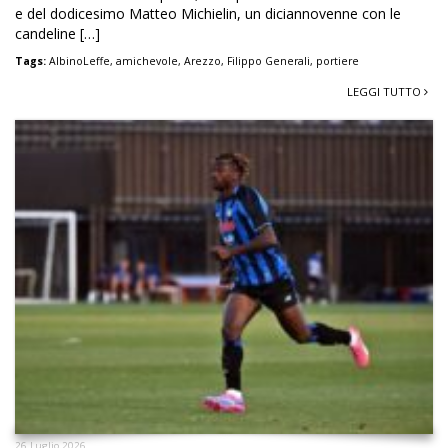
e del dodicesimo Matteo Michielin, un diciannovenne con le
candeline […]
Tags:
AlbinoLeffe
,
amichevole
,
Arezzo
,
Filippo Generali
,
portiere
LEGGI TUTTO
26 Luglio 2026