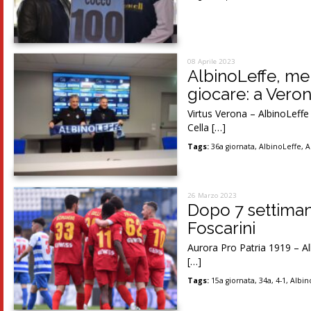
08 Aprile 2023
AlbinoLeffe, men
giocare: a Veron
Virtus Verona – AlbinoLeffe
Cella […]
Tags:
36a giornata
,
AlbinoLeffe
,
A
26 Marzo 2023
Dopo 7 settimane
Foscarini
Aurora Pro Patria 1919 – Alb
[…]
Tags:
15a giornata
,
34a
,
4-1
,
Albin