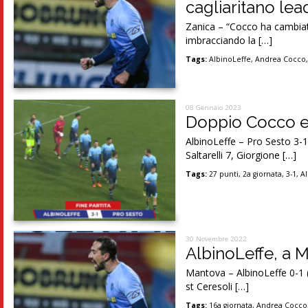
cagliaritano lea
Zanica – “Cocco ha cambiato 
imbracciando la […]
Tags:
AlbinoLeffe
,
Andrea Cocco
08 Gennaio 2023
Doppio Cocco e 
AlbinoLeffe – Pro Sesto 3-1 
Saltarelli 7, Giorgione […]
Tags:
27 punti
,
2a giornata
,
3-1
,
A
30 Novembre 2022
AlbinoLeffe, a M
Mantova – AlbinoLeffe 0-1 (0
st Ceresoli […]
Tags:
16a giornata
,
Andrea Cocco