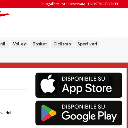
Fotogallery
Area Riservata
I NOSTRI CONTATTI
nili
Volley
Basket
Ciclismo
Sport vari
asa del