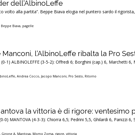
der dell’AlbinoLeffe
volto alla partita”. Beppe Biava elogia nel puntero sardo il rigorista, i
,
Beppe Biava
,
pagelle
Manconi, l’AlbinoLeffe ribalta la Pro Ses
(0-1) ALBINOLEFFE (3-5-2): Offredi 6; Borghini (cap.) 6, Marchetti 6, M
lbinoLeffe
,
Andrea Cocco
,
Jacopo Manconi
,
Pro Sesto
,
Ritorno
antova la vittoria è di rigore: ventesimo
-0) MANTOVA (4-3-3): Chiorra 6,5; Pedrini 5,5, Ghilardi 6, Panizzi 6, S
,
Girone A
,
Mantova
,
Momo Zoma
,
rigore
,
vittoria