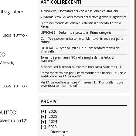
ARTICOLI RECENTI
l sigillatore
AlbinoLeffe, i formatori del vivaio e le loro dichiarazioni
Zingonia: ecco i quadri tecnici del settore giovanile agonistico
Lutto nel mondo del calcio dilettanti: si è spento Antonio
Pavan
UFFICIALE – Berbenno ripescato in Prima categoria
LEGGI TUTTO
Con l’Arezzo domenica come col Mantova: in sede e a porte
chiuse
UFFICIALE – Lorenzo Poli è un nuovo centrocampista del
Villa Valle
to
Tornano i primi anni ’90 nelle maglie da trasferta: vi
piacciono?
ilesi 6;
Atalanta, col Mantova di Modesto non basta Samardzic: 1-1
Primo contratto pro per il baby esordiente Simonelli: “Gioia e
gratitudine per l’AlbinoLeffe”
Per l’AlbinoLeffe è sempre Primavera (1): “Pronti alla nuova
avventura coi nostri valori”
LEGGI TUTTO
ARCHIVI
 punto
2026
2025
ilvestro 6 (12′
2024
2023
Dicembre