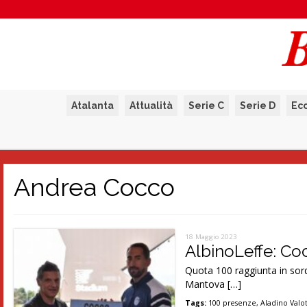
Atalanta
Attualità
Serie C
Serie D
Ec
Andrea Cocco
18 Maggio 2023
AlbinoLeffe: Co
Quota 100 raggiunta in sordi
Mantova […]
Tags:
100 presenze
,
Aladino Valot