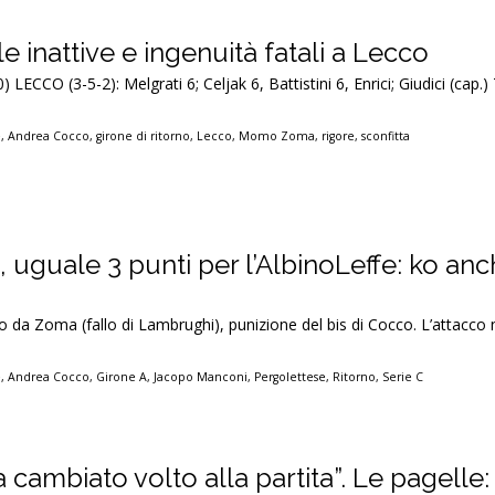
le inattive e ingenuità fatali a Lecco
 LECCO (3-5-2): Melgrati 6; Celjak 6, Battistini 6, Enrici; Giudici (cap.) 7
e
,
Andrea Cocco
,
girone di ritorno
,
Lecco
,
Momo Zoma
,
rigore
,
sconfitta
uguale 3 punti per l’AlbinoLeffe: ko anc
 da Zoma (fallo di Lambrughi), punizione del bis di Cocco. L’attacco 
e
,
Andrea Cocco
,
Girone A
,
Jacopo Manconi
,
Pergolettese
,
Ritorno
,
Serie C
 cambiato volto alla partita”. Le pagelle: 