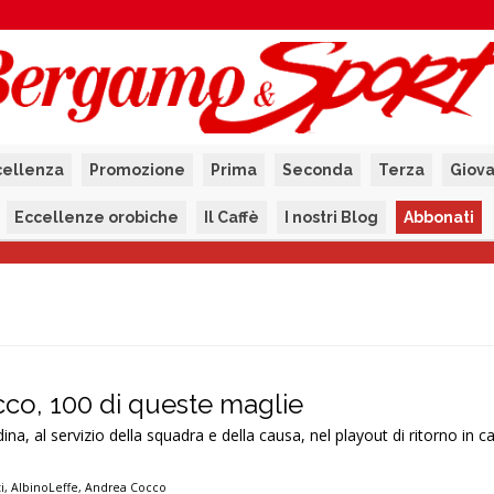
cellenza
Promozione
Prima
Seconda
Terza
Giova
Eccellenze orobiche
Il Caffè
I nostri Blog
Abbonati
cco, 100 di queste maglie
na, al servizio della squadra e della causa, nel playout di ritorno in c
i
,
AlbinoLeffe
,
Andrea Cocco