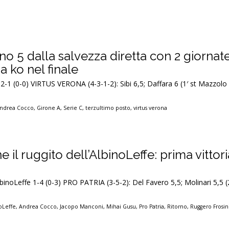
o 5 dalla salvezza diretta con 2 giornat
a ko nel finale
 2-1 (0-0) VIRTUS VERONA (4-3-1-2): Sibi 6,5; Daffara 6 (1′ st Mazzolo
ndrea Cocco
,
Girone A
,
Serie C
,
terzultimo posto
,
virtus verona
 il ruggito dell’AlbinoLeffe: prima vittor
inoLeffe 1-4 (0-3) PRO PATRIA (3-5-2): Del Favero 5,5; Molinari 5,5 (2
oLeffe
,
Andrea Cocco
,
Jacopo Manconi
,
Mihai Gusu
,
Pro Patria
,
Ritorno
,
Ruggero Frosin