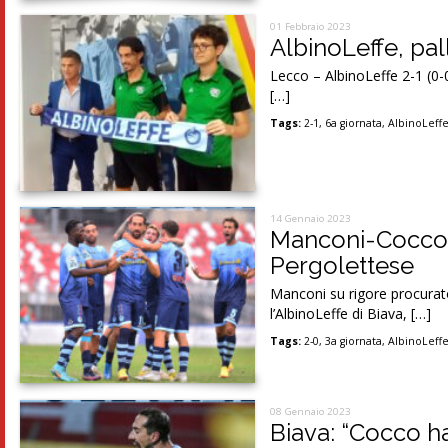
01 Febbraio 2023
AlbinoLeffe, pal
Lecco – AlbinoLeffe 2-1 (0-0)
[…]
Tags:
2-1
,
6a giornata
,
AlbinoLeff
14 Gennaio 2023
Manconi-Cocco, 
Pergolettese
Manconi su rigore procurato
l’AlbinoLeffe di Biava, […]
Tags:
2-0
,
3a giornata
,
AlbinoLeff
08 Gennaio 2023
Biava: “Cocco ha