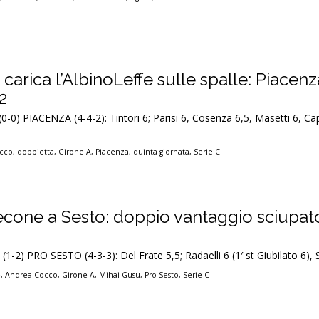
 carica l’AlbinoLeffe sulle spalle: Piacenz
2
0-0) PIACENZA (4-4-2): Tintori 6; Parisi 6, Cosenza 6,5, Masetti 6, Cap
cco
,
doppietta
,
Girone A
,
Piacenza
,
quinta giornata
,
Serie C
econe a Sesto: doppio vantaggio sciupato
(1-2) PRO SESTO (4-3-3): Del Frate 5,5; Radaelli 6 (1′ st Giubilato 6),
e
,
Andrea Cocco
,
Girone A
,
Mihai Gusu
,
Pro Sesto
,
Serie C