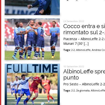
24 Settembre 2022
Cocco entra e si
rimontato sul 2-
Piacenza – AlbinoLeffe 2-2 (
Munari 7 (30′ […]
Tags:
2-2
,
AlbinoLeffe
,
Andrea Co
10 Settembre 2022
AlbinoLeffe spr
punto
Pro Sesto – AlbinoLeffe 2-2 
Tags:
2-2
,
2a giornata
,
AlbinoLeff