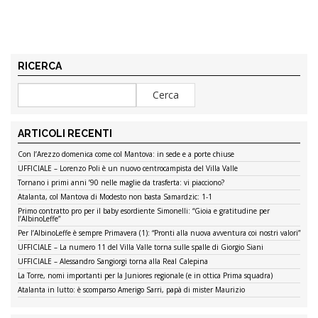
RICERCA
ARTICOLI RECENTI
Con l’Arezzo domenica come col Mantova: in sede e a porte chiuse
UFFICIALE – Lorenzo Poli è un nuovo centrocampista del Villa Valle
Tornano i primi anni ’90 nelle maglie da trasferta: vi piacciono?
Atalanta, col Mantova di Modesto non basta Samardzic: 1-1
Primo contratto pro per il baby esordiente Simonelli: “Gioia e gratitudine per
l’AlbinoLeffe”
Per l’AlbinoLeffe è sempre Primavera (1): “Pronti alla nuova avventura coi nostri valori”
UFFICIALE – La numero 11 del Villa Valle torna sulle spalle di Giorgio Siani
UFFICIALE – Alessandro Sangiorgi torna alla Real Calepina
La Torre, nomi importanti per la Juniores regionale (e in ottica Prima squadra)
Atalanta in lutto: è scomparso Amerigo Sarri, papà di mister Maurizio