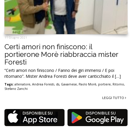
11 Giugno 2021
Certi amori non finiscono: il
portierone Morè riabbraccia mister
Foresti
“Certi amori non finiscono / Fanno dei giri immensi / E poi
ritornano”. Mister Andrea Foresti deve aver canticchiato il […]
Tags:
allenatore
,
Andrea Foresti
,
ds
,
Gavarnese
,
Paolo Morè
,
portiere
,
Ritorno
,
Stefano Zanchi
LEGGI TUTTO