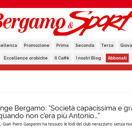
cellenza
Promozione
Prima
Seconda
Terza
Giova
Eccellenze orobiche
Il Caffè
I nostri Blog
Abbonati
ange Bergamo: “Società capacissima e g
 quando non c’era più Antonio…”
a, Gian Piero Gasperini ha tessuto le lodi del club nerazzurro senza riu