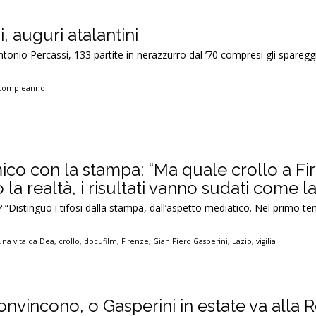
, auguri atalantini
Antonio Percassi, 133 partite in nerazzurro dal ’70 compresi gli sparegg
compleanno
ico con la stampa: “Ma quale crollo a Fir
 la realtà, i risultati vanno sudati come l
e? “Distinguo i tifosi dalla stampa, dall’aspetto mediatico. Nel primo 
una vita da Dea
,
crollo
,
docufilm
,
Firenze
,
Gian Piero Gasperini
,
Lazio
,
vigilia
convincono, o Gasperini in estate va alla