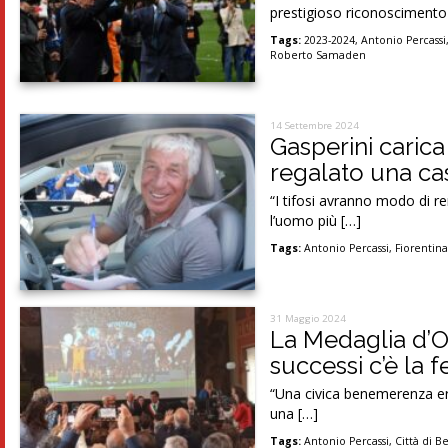
prestigioso riconoscimento 
Tags:
2023-2024
,
Antonio Percassi
Roberto Samaden
14 Settembre 2024
Gasperini carica 
regalato una cas
“I tifosi avranno modo di re
l’uomo più […]
Tags:
Antonio Percassi
,
Fiorentin
31 Maggio 2024
La Medaglia d’Or
successi c’è la f
“Una civica benemerenza era
una […]
Tags:
Antonio Percassi
,
Città di 