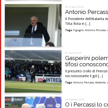
09 Giugno 2025
Antonio Percassi
Il Presidente dell’Atalanta 
Titta Rota in […]
Tags:
9 giugno
,
Antonio Percassi
,
05 Aprile 2025
Gasperini polem
tifosi conoscono
Il presunto crollo di Firenz
noi nonostante il gol […]
Tags:
Antonio Percassi
,
Atalanta: 
24 Febbraio 2025
O i Percassi lo 