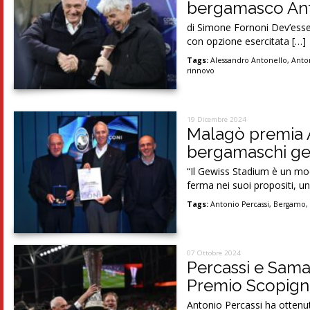
bergamasco Anto
di Simone Fornoni Dev’esse
con opzione esercitata […]
Tags:
Alessandro Antonello
,
Anton
rinnovo
19 Dicembre 2024
Malagò premia A
bergamaschi gen
“Il Gewiss Stadium è un mo
ferma nei suoi propositi, u
Tags:
Antonio Percassi
,
Bergamo
07 Ottobre 2024
Percassi e Samad
Premio Scopigno:
Antonio Percassi ha ottenut