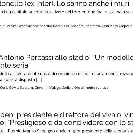
nello (ex Inter). Lo sanno anche i muri
rci un capitolo ancora da scrivere nel tormentone “va, resta, va a s
io Percassi
,
Associazione Sportiva Roma
,
CEO vacante
,
contratto
,
Gian Piero Gasperin
ntonio Percassi allo stadio: “Un modello
te seria”
dello assolutamente unico di combinato disposto: un’amministrazion
na società disposta […]
,
Coni
,
Gewiss Stadium
,
Giovanni Malagò
,
Stella d'Oro al merito sportivo
en, presidente e direttore del vivaio, vi
 “Prestigioso e da condividere con lo st
o il Premio Manlio Scopigno quale miglior presidente della scorsa st