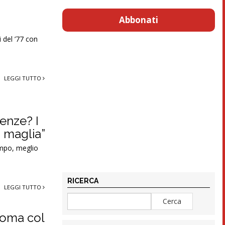
Abbonati
i del ’77 con
LEGGI TUTTO
enze? I
a maglia”
tempo, meglio
RICERCA
LEGGI TUTTO
 Roma col