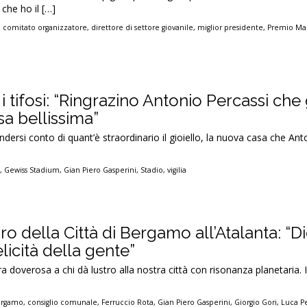
che ho il […]
,
comitato organizzatore
,
direttore di settore giovanile
,
miglior presidente
,
Premio Ma
i tifosi: “Ringrazino Antonio Percassi che 
a bellissima”
ndersi conto di quant’è straordinario il gioiello, la nuova casa che Ant
a
,
Gewiss Stadium
,
Gian Piero Gasperini
,
Stadio
,
vigilia
o della Città di Bergamo all’Atalanta: “Di
elicità della gente”
 doverosa a chi dà lustro alla nostra città con risonanza planetaria. 
Bergamo
,
consiglio comunale
,
Ferruccio Rota
,
Gian Piero Gasperini
,
Giorgio Gori
,
Luca Pe