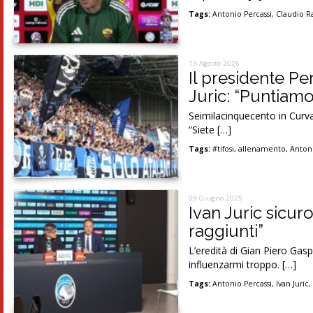
Tags:
Antonio Percassi
,
Claudio R
13 Agosto 2025
Il presidente Per
Juric: “Puntiamo 
Seimilacinquecento in Curva
“Siete […]
Tags:
#tifosi
,
allenamento
,
Antoni
09 Giugno 2025
Ivan Juric sicuro
raggiunti”
L’eredità di Gian Piero Gas
influenzarmi troppo. […]
Tags:
Antonio Percassi
,
Ivan Juric