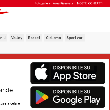
Fotogallery
Area Riservata
I NOSTRI CONTATTI
nili
Volley
Basket
Ciclismo
Sport vari
rande
scire a celare