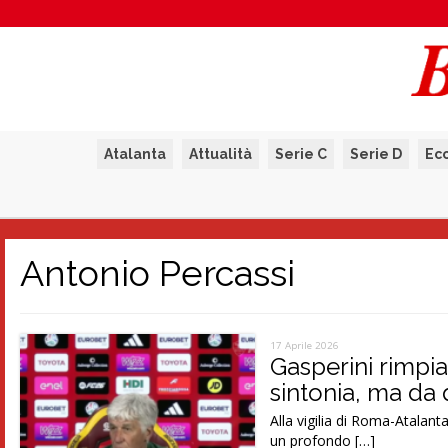
Atalanta
Attualità
Serie C
Serie D
Ec
Antonio Percassi
17 Aprile 2026
Gasperini rimpi
sintonia, ma da
Alla vigilia di Roma-Atalant
un profondo […]