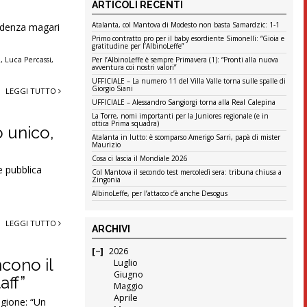
ARTICOLI RECENTI
Atalanta, col Mantova di Modesto non basta Samardzic: 1-1
cadenza magari
Primo contratto pro per il baby esordiente Simonelli: “Gioia e
gratitudine per l’AlbinoLeffe”
Per l’AlbinoLeffe è sempre Primavera (1): “Pronti alla nuova
i
,
Luca Percassi
,
avventura coi nostri valori”
UFFICIALE – La numero 11 del Villa Valle torna sulle spalle di
Giorgio Siani
LEGGI TUTTO
UFFICIALE – Alessandro Sangiorgi torna alla Real Calepina
La Torre, nomi importanti per la Juniores regionale (e in
ottica Prima squadra)
 unico,
Atalanta in lutto: è scomparso Amerigo Sarri, papà di mister
Maurizio
Cosa ci lascia il Mondiale 2026
e pubblica
Col Mantova il secondo test mercoledì sera: tribuna chiusa a
Zingonia
AlbinoLeffe, per l’attacco c’è anche Desogus
LEGGI TUTTO
ARCHIVI
2026
ncono il
Luglio
Giugno
aff”
Maggio
Aprile
agione: “Un