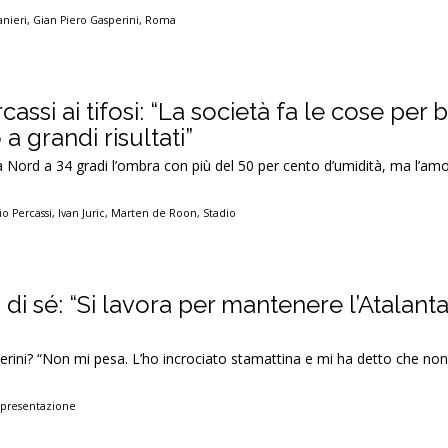
anieri
,
Gian Piero Gasperini
,
Roma
cassi ai tifosi: “La società fa le cose per 
a grandi risultati”
 Nord a 34 gradi l’ombra con più del 50 per cento d’umidità, ma l’amo
o Percassi
,
Ivan Juric
,
Marten de Roon
,
Stadio
 di sé: “Si lavora per mantenere l’Atalanta a
perini? “Non mi pesa. L’ho incrociato stamattina e mi ha detto che no
,
presentazione