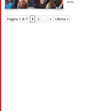
d'Oro
Pagina 1 di 7
1
2
...
»
Ultima »