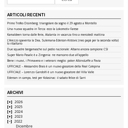
ARTICOLI RECENTI
Primo Trofeo Disimberg: triangolare da sogno il 29 agosto a Montello
Una nuova squadra in Terza: ecco la Lokomotiv Farese
Kamaldeen torna dalle ferie, Atalanta in vacanza fino a mercoledì mattina
L’Arezzo spaventa la Dea, Sulemana-Ederson-Krstovic (neo papà per la seconda volta)
lo ribaltano
Due squadre bergamasche sul podio nazionale: Albano ancora campione CSI
Super Mario Pasalic è a Zingonia: ne mancano due all’appello
Bene i nuovi, i Primavera e i veterani meglio: poker AlbinoLeffe a Pavia
UFFICIALE – Alessandro Brais è un nuovo giocatore della Real Calepina
UFFICIALE – Lorenzo Gandolfi è un nuovo giocatore del Villa Valle
Ederson in campo, test per Kolasinac: il sabato felice di Sarri
ARCHIVI
2026
2025
2024
2023
2022
Dicembre