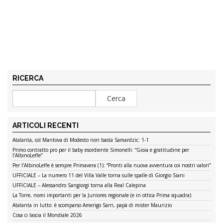
RICERCA
ARTICOLI RECENTI
Atalanta, col Mantova di Modesto non basta Samardzic: 1-1
Primo contratto pro per il baby esordiente Simonelli: “Gioia e gratitudine per
l’AlbinoLeffe”
Per l’AlbinoLeffe è sempre Primavera (1): “Pronti alla nuova avventura coi nostri valori”
UFFICIALE – La numero 11 del Villa Valle torna sulle spalle di Giorgio Siani
UFFICIALE – Alessandro Sangiorgi torna alla Real Calepina
La Torre, nomi importanti per la Juniores regionale (e in ottica Prima squadra)
Atalanta in lutto: è scomparso Amerigo Sarri, papà di mister Maurizio
Cosa ci lascia il Mondiale 2026