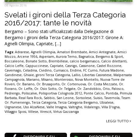
08 Agosto 2016
Svelati i gironi della Terza Categoria
2016/2017: tante le novità
Bergamo – Sono stati ufficializzati dalla Delegazione di
Bergamo i gironi della Terza Categoria 2016/2017. Girone A:
Agnelli Olimpia, Capriate, […]
Tags:
Adrarese
,
Agnelli Olimpia
,
Amatori Brembate
,
Amici Antegnate
,
Amici
Mozzo
,
Arcene 1956
,
Asperiam
,
Aurora Terno
,
Bagnatica
,
Bergamo & Sport
,
Boccaleone
,
Bonate Sotto
,
Brembillese
,
calcio bergamasco
,
Calcio dilettanti
,
Calcio Leffe
,
Cappuccinese
,
Capriate
,
Casnigo
,
Cassinone
,
Castel Rozzone
,
Cavernago
,
Celadina
,
Cividino
,
Curnasco
,
Endine
,
FC Curno
,
Futura Madone
,
Gandinese
,
Ghiaie
,
gironi Terza Categoria
,
Lallio
,
Libertas Casiratese
,
Malpensata
Campagnola
,
Mariano
,
Misano
,
Monterosso
,
Nova Montello
,
Nuova Torre de
Roveri
,
Or. Bariano
,
Or. Brusaporto
,
Or. Cortenuova
,
Or. Costa Mezzate
,
Or.
Fiorano
,
Or. Leffe
,
Or. Osio Sotto
,
Or. Telgate
,
Or. Zandobbio
,
Orio
,
Palosco
,
Pedrengo
,
Poliscalve
,
Polisportiva Colognola 2012
,
Ponte Calcio
,
Pontida
,
Primula
Barbata
,
Real Fara Rock
,
Sabbio
,
San Leone
,
Sorisolese
,
Suisio
,
Tavernola
,
Team
Or. Pumenengo
,
Terza Categoria
,
Terza Categoria Bergamo
,
Ubialese
,
Urgnanese
,
Uso AlzaNese
,
Valle Imagna
,
Valtrighe
,
Vidalengo
,
Villa D'ogna
,
Villaggio Sposi
,
Villese
,
Virescit
,
Virtus Gazzaniga
LEGGI TUTTO