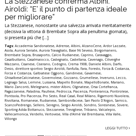
La Stezzanese conferma Albini.
Airoldi: “E’ il punto di partenza ideale
per migliorare”
La Stezzanese, nonostante una salvezza arrivata meritatamente
(decisiva la vittoria di Brembate Sopra alla penultima giornata),
si presenta più che […]
Tags:
Accademia Sandonatese
,
Adrense
,
Albini
,
AlzanoCene
,
Ardor Lazzate
,
Asola
,
Aurora Seriate
,
Aurora Travagliato
,
Base 96 Seveso
,
Borgomanero
,
Brembate Sopra
,
Brusaporto
,
Calcio Rudianese
,
Caprino
,
Caravaggio
,
Casalbuttano
,
Casalmaiocco
,
Castegnato
,
Castellana
,
Cavenago
,
Ciliverghe
Mazzano
,
Cisanese
,
Ciserano
,
Codogno
,
Crema 1908
,
Daniele Albini
,
Darfo
,
Desio
,
direttore sportivo Sergio Airoldi
,
Fanfulla
,
Fara
,
Foresto
,
Forza & Costanza
,
Forza e Costanza
,
Galbiatese Oggiono
,
Gandinese
,
Gavarnese
,
GhisalbeseCalcinatese
,
Governolese
,
Gozzano
,
Grumellese
,
Inveruno
,
Lecco
,
Legnago Salus
,
Lemine
,
Luisiana
,
Mapello Bonate
,
MapelloBonate
,
Mariano
,
Mario Zanconti
,
Melegnano
,
mister Albini
,
Olginatese
,
Orsa Cortefranca
,
Pagazzanese
,
Paladina
,
Paullese
,
Pedrocca
,
Piacenza
,
Ponteranica
,
Pontirolese
,
Pontisola
,
Pro Piacenza
,
Pro Sesto
,
Real Casal
,
Real Milano
,
Rigamonti Nuvolera
,
Rivoltana
,
Romanese
,
Rudianese
,
Sambonifacese
,
San Paolo D'Argon
,
Sarnico
,
ScanzoPedrengo
,
Sellero
,
Seregno
,
Sergio Airoldi
,
Sondrio
,
Soresinese
,
Sovere
,
Sporting Adda Bottanuco
,
Stezzanese
,
Trevigliese
,
Tribiano
,
Valcalepio
,
Vallecamonica
,
Verdello
,
Vertovese
,
Villa d'Almè Val Brembana
,
Villa Valle
,
Villongo
LEGGI TUTTO