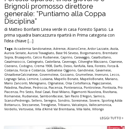
Brignoli promosso direttore
generale: “Puntiamo alla Coppa
Disciplina”
di Matteo Bonfanti Linea verde in casa Foresto Sparso. La
prima squadra biancazzurra ripartirà in Prima categoria con
l’idea chiave […]
Tags:
Accademia Sandonatese
,
Adrense
,
AlzanoCene
,
Ardor Lazzate
,
Asola
,
Aurora Seriate
,
Aurora Travagliato
,
Base 96 Seveso
,
Borgomanero
,
Brembate
Sopra
,
Brusaporto
,
Calcio Rudianese
,
Caprino
,
Caravaggio
,
Casalbuttano
,
Casalmaiocco
,
Castegnato
,
Castellana
,
Cavenago
,
Ciliverghe Mazzano
,
Cisanese
,
Ciserano
,
Codogno
,
Crema 1908
,
Darfo
,
Desio
,
Fanfulla
,
Fara
,
Foresto
,
Forza &
Costanza
,
Forza e Costanza
,
Galbiatese Oggiono
,
Gandinese
,
Gavarnese
,
GhisalbeseCalcinatese
,
Governolese
,
Gozzano
,
Grumellese
,
Inveruno
,
Lecco
,
Legnago Salus
,
Lemine
,
Luisiana
,
Mapello Bonate
,
MapelloBonate
,
Mariano
,
Mario Zanconti
,
Melegnano
,
Olginatese
,
Orsa Cortefranca
,
Pagazzanese
,
Paladina
,
Paullese
,
Pedrocca
,
Piacenza
,
Ponteranica
,
Pontirolese
,
Pontisola
,
Pro
Piacenza
,
Pro Sesto
,
Real Casal
,
Real Milano
,
Rigamonti Nuvolera
,
Rivoltana
,
Romanese
,
Rudianese
,
Sambonifacese
,
San Paolo D'Argon
,
Sarnico
,
ScanzoPedrengo
,
Sellero
,
Seregno
,
Sondrio
,
Soresinese
,
Sovere
,
Sporting Adda
Bottanuco
,
Stezzanese
,
Trevigliese
,
Tribiano
,
Valcalepio
,
Vallecamonica
,
Verdello
,
Vertovese
,
Villa d'Almè Val Brembana
,
Villa Valle
,
Villongo
LEGGI TUTTO