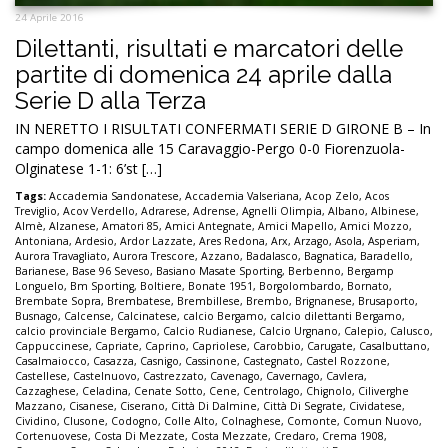
24 Aprile 2016
Dilettanti, risultati e marcatori delle
partite di domenica 24 aprile dalla
Serie D alla Terza
IN NERETTO I RISULTATI CONFERMATI SERIE D GIRONE B – In
campo domenica alle 15 Caravaggio-Pergo 0-0 Fiorenzuola-
Olginatese 1-1: 6’st […]
Tags:
Accademia Sandonatese
,
Accademia Valseriana
,
Acop Zelo
,
Acos
Treviglio
,
Acov Verdello
,
Adrarese
,
Adrense
,
Agnelli Olimpia
,
Albano
,
Albinese
,
Almè
,
Alzanese
,
Amatori 85
,
Amici Antegnate
,
Amici Mapello
,
Amici Mozzo
,
Antoniana
,
Ardesio
,
Ardor Lazzate
,
Ares Redona
,
Arx
,
Arzago
,
Asola
,
Asperiam
,
Aurora Travagliato
,
Aurora Trescore
,
Azzano
,
Badalasco
,
Bagnatica
,
Baradello
,
Barianese
,
Base 96 Seveso
,
Basiano Masate Sporting
,
Berbenno
,
Bergamp
Longuelo
,
Bm Sporting
,
Boltiere
,
Bonate 1951
,
Borgolombardo
,
Bornato
,
Brembate Sopra
,
Brembatese
,
Brembillese
,
Brembo
,
Brignanese
,
Brusaporto
,
Busnago
,
Calcense
,
Calcinatese
,
calcio Bergamo
,
calcio dilettanti Bergamo
,
calcio provinciale Bergamo
,
Calcio Rudianese
,
Calcio Urgnano
,
Calepio
,
Calusco
,
Cappuccinese
,
Capriate
,
Caprino
,
Capriolese
,
Carobbio
,
Carugate
,
Casalbuttano
,
Casalmaiocco
,
Casazza
,
Casnigo
,
Cassinone
,
Castegnato
,
Castel Rozzone
,
Castellese
,
Castelnuovo
,
Castrezzato
,
Cavenago
,
Cavernago
,
Cavlera
,
Cazzaghese
,
Celadina
,
Cenate Sotto
,
Cene
,
Centrolago
,
Chignolo
,
Ciliverghe
Mazzano
,
Cisanese
,
Ciserano
,
Città Di Dalmine
,
Città Di Segrate
,
Cividatese
,
Cividino
,
Clusone
,
Codogno
,
Colle Alto
,
Colnaghese
,
Comonte
,
Comun Nuovo
,
Cortenuovese
,
Costa Di Mezzate
,
Costa Mezzate
,
Credaro
,
Crema 1908
,