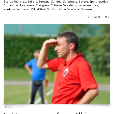
ScanzoPedrengo
,
Sellero
,
Seregno
,
Sondrio
,
Soresinese
,
Sovere
,
Sporting Adda
Bottanuco
,
Stezzanese
,
Trevigliese
,
Tribiano
,
Valcalepio
,
Vallecamonica
,
Verdello
,
Vertovese
,
Villa d'Almè Val Brembana
,
Villa Valle
,
Villongo
LEGGI TUTTO
28 Maggio 2014