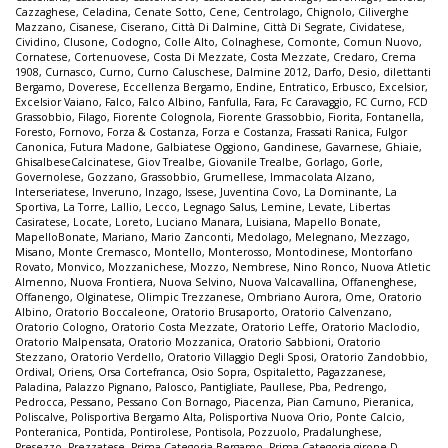
Cazzaghese
,
Celadina
,
Cenate Sotto
,
Cene
,
Centrolago
,
Chignolo
,
Ciliverghe
Mazzano
,
Cisanese
,
Ciserano
,
Città Di Dalmine
,
Città Di Segrate
,
Cividatese
,
Cividino
,
Clusone
,
Codogno
,
Colle Alto
,
Colnaghese
,
Comonte
,
Comun Nuovo
,
Cornatese
,
Cortenuovese
,
Costa Di Mezzate
,
Costa Mezzate
,
Credaro
,
Crema
1908
,
Curnasco
,
Curno
,
Curno Caluschese
,
Dalmine 2012
,
Darfo
,
Desio
,
dilettanti
Bergamo
,
Doverese
,
Eccellenza Bergamo
,
Endine
,
Entratico
,
Erbusco
,
Excelsior
,
Excelsior Vaiano
,
Falco
,
Falco Albino
,
Fanfulla
,
Fara
,
Fc Caravaggio
,
FC Curno
,
FCD
Grassobbio
,
Filago
,
Fiorente Colognola
,
Fiorente Grassobbio
,
Fiorita
,
Fontanella
,
Foresto
,
Fornovo
,
Forza & Costanza
,
Forza e Costanza
,
Frassati Ranica
,
Fulgor
Canonica
,
Futura Madone
,
Galbiatese Oggiono
,
Gandinese
,
Gavarnese
,
Ghiaie
,
GhisalbeseCalcinatese
,
Giov Trealbe
,
Giovanile Trealbe
,
Gorlago
,
Gorle
,
Governolese
,
Gozzano
,
Grassobbio
,
Grumellese
,
Immacolata Alzano
,
Interseriatese
,
Inveruno
,
Inzago
,
Issese
,
Juventina Covo
,
La Dominante
,
La
Sportiva
,
La Torre
,
Lallio
,
Lecco
,
Legnago Salus
,
Lemine
,
Levate
,
Libertas
Casiratese
,
Locate
,
Loreto
,
Luciano Manara
,
Luisiana
,
Mapello Bonate
,
MapelloBonate
,
Mariano
,
Mario Zanconti
,
Medolago
,
Melegnano
,
Mezzago
,
Misano
,
Monte Cremasco
,
Montello
,
Monterosso
,
Montodinese
,
Montorfano
Rovato
,
Monvico
,
Mozzanichese
,
Mozzo
,
Nembrese
,
Nino Ronco
,
Nuova Atletic
Almenno
,
Nuova Frontiera
,
Nuova Selvino
,
Nuova Valcavallina
,
Offanenghese
,
Offanengo
,
Olginatese
,
Olimpic Trezzanese
,
Ombriano Aurora
,
Ome
,
Oratorio
Albino
,
Oratorio Boccaleone
,
Oratorio Brusaporto
,
Oratorio Calvenzano
,
Oratorio Cologno
,
Oratorio Costa Mezzate
,
Oratorio Leffe
,
Oratorio Maclodio
,
Oratorio Malpensata
,
Oratorio Mozzanica
,
Oratorio Sabbioni
,
Oratorio
Stezzano
,
Oratorio Verdello
,
Oratorio Villaggio Degli Sposi
,
Oratorio Zandobbio
,
Ordival
,
Oriens
,
Orsa Cortefranca
,
Osio Sopra
,
Ospitaletto
,
Pagazzanese
,
Paladina
,
Palazzo Pignano
,
Palosco
,
Pantigliate
,
Paullese
,
Pba
,
Pedrengo
,
Pedrocca
,
Pessano
,
Pessano Con Bornago
,
Piacenza
,
Pian Camuno
,
Pieranica
,
Poliscalve
,
Polisportiva Bergamo Alta
,
Polisportiva Nuova Orio
,
Ponte Calcio
,
Ponteranica
,
Pontida
,
Pontirolese
,
Pontisola
,
Pozzuolo
,
Pradalunghese
,
Presezzo
,
Prezzatese
,
Prima Categoria Bergamo
,
Prima Categoria girone D
,