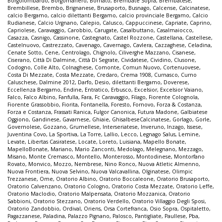
Borgolombardo
,
Borgomanero
,
Bornato
,
Brembate Sopra
,
Brembatese
,
Brembillese
,
Brembo
,
Brignanese
,
Brusaporto
,
Busnago
,
Calcense
,
Calcinatese
,
calcio Bergamo
,
calcio dilettanti Bergamo
,
calcio provinciale Bergamo
,
Calcio
Rudianese
,
Calcio Urgnano
,
Calepio
,
Calusco
,
Cappuccinese
,
Capriate
,
Caprino
,
Capriolese
,
Caravaggio
,
Carobbio
,
Carugate
,
Casalbuttano
,
Casalmaiocco
,
Casazza
,
Casnigo
,
Cassinone
,
Castegnato
,
Castel Rozzone
,
Castellana
,
Castellese
,
Castelnuovo
,
Castrezzato
,
Cavenago
,
Cavernago
,
Cavlera
,
Cazzaghese
,
Celadina
,
Cenate Sotto
,
Cene
,
Centrolago
,
Chignolo
,
Ciliverghe Mazzano
,
Cisanese
,
Ciserano
,
Città Di Dalmine
,
Città Di Segrate
,
Cividatese
,
Cividino
,
Clusone
,
Codogno
,
Colle Alto
,
Colnaghese
,
Comonte
,
Comun Nuovo
,
Cortenuovese
,
Costa Di Mezzate
,
Costa Mezzate
,
Credaro
,
Crema 1908
,
Curnasco
,
Curno
Caluschese
,
Dalmine 2012
,
Darfo
,
Desio
,
dilettanti Bergamo
,
Doverese
,
Eccellenza Bergamo
,
Endine
,
Entratico
,
Erbusco
,
Excelsior
,
Excelsior Vaiano
,
Falco
,
Falco Albino
,
Fanfulla
,
Fara
,
Fc Caravaggio
,
Filago
,
Fiorente Colognola
,
Fiorente Grassobbio
,
Fiorita
,
Fontanella
,
Foresto
,
Fornovo
,
Forza & Costanza
,
Forza e Costanza
,
Frassati Ranica
,
Fulgor Canonica
,
Futura Madone
,
Galbiatese
Oggiono
,
Gandinese
,
Gavarnese
,
Ghiaie
,
GhisalbeseCalcinatese
,
Gorlago
,
Gorle
,
Governolese
,
Gozzano
,
Grumellese
,
Interseriatese
,
Inveruno
,
Inzago
,
Issese
,
Juventina Covo
,
La Sportiva
,
La Torre
,
Lallio
,
Lecco
,
Legnago Salus
,
Lemine
,
Levate
,
Libertas Casiratese
,
Locate
,
Loreto
,
Luisiana
,
Mapello Bonate
,
MapelloBonate
,
Mariano
,
Mario Zanconti
,
Medolago
,
Melegnano
,
Mezzago
,
Misano
,
Monte Cremasco
,
Montello
,
Monterosso
,
Montodinese
,
Montorfano
Rovato
,
Monvico
,
Mozzo
,
Nembrese
,
Nino Ronco
,
Nuova Atletic Almenno
,
Nuova Frontiera
,
Nuova Selvino
,
Nuova Valcavallina
,
Olginatese
,
Olimpic
Trezzanese
,
Ome
,
Oratorio Albino
,
Oratorio Boccaleone
,
Oratorio Brusaporto
,
Oratorio Calvenzano
,
Oratorio Cologno
,
Oratorio Costa Mezzate
,
Oratorio Leffe
,
Oratorio Maclodio
,
Oratorio Malpensata
,
Oratorio Mozzanica
,
Oratorio
Sabbioni
,
Oratorio Stezzano
,
Oratorio Verdello
,
Oratorio Villaggio Degli Sposi
,
Oratorio Zandobbio
,
Ordival
,
Oriens
,
Orsa Cortefranca
,
Osio Sopra
,
Ospitaletto
,
Pagazzanese
,
Paladina
,
Palazzo Pignano
,
Palosco
,
Pantigliate
,
Paullese
,
Pba
,