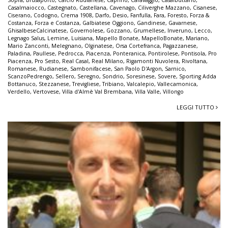
Casalmaiocco
,
Castegnato
,
Castellana
,
Cavenago
,
Ciliverghe Mazzano
,
Cisanese
,
Ciserano
,
Codogno
,
Crema 1908
,
Darfo
,
Desio
,
Fanfulla
,
Fara
,
Foresto
,
Forza &
Costanza
,
Forza e Costanza
,
Galbiatese Oggiono
,
Gandinese
,
Gavarnese
,
GhisalbeseCalcinatese
,
Governolese
,
Gozzano
,
Grumellese
,
Inveruno
,
Lecco
,
Legnago Salus
,
Lemine
,
Luisiana
,
Mapello Bonate
,
MapelloBonate
,
Mariano
,
Mario Zanconti
,
Melegnano
,
Olginatese
,
Orsa Cortefranca
,
Pagazzanese
,
Paladina
,
Paullese
,
Pedrocca
,
Piacenza
,
Ponteranica
,
Pontirolese
,
Pontisola
,
Pro
Piacenza
,
Pro Sesto
,
Real Casal
,
Real Milano
,
Rigamonti Nuvolera
,
Rivoltana
,
Romanese
,
Rudianese
,
Sambonifacese
,
San Paolo D'Argon
,
Sarnico
,
ScanzoPedrengo
,
Sellero
,
Seregno
,
Sondrio
,
Soresinese
,
Sovere
,
Sporting Adda
Bottanuco
,
Stezzanese
,
Trevigliese
,
Tribiano
,
Valcalepio
,
Vallecamonica
,
Verdello
,
Vertovese
,
Villa d'Almè Val Brembana
,
Villa Valle
,
Villongo
LEGGI TUTTO