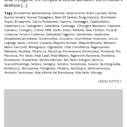
direttore […]
Tags:
Accademia Sandonatese
,
Adrense
,
AlzanoCene
,
Ardor Lazzate
,
Asola
,
Aurora Seriate
,
Aurora Travagliato
,
Base 96 Seveso
,
Borgomanero
,
Brembate
Sopra
,
Brusaporto
,
Calcio Rudianese
,
Caprino
,
Caravaggio
,
Casalbuttano
,
Casalmaiocco
,
Castegnato
,
Castellana
,
Cavenago
,
Ciliverghe Mazzano
,
Cisanese
,
Ciserano
,
Codogno
,
Crema 1908
,
Darfo
,
Desio
,
Fanfulla
,
Fara
,
Foresto
,
Forza &
Costanza
,
Forza e Costanza
,
Galbiatese Oggiono
,
Gandinese
,
Gavarnese
,
GhisalbeseCalcinatese
,
Governolese
,
Gozzano
,
Grumellese
,
Inveruno
,
Lecco
,
Legnago Salus
,
Lemine
,
Luisiana
,
Mapello Bonate
,
MapelloBonate
,
Mariano
,
Mario Zanconti
,
Melegnano
,
Olginatese
,
Orsa Cortefranca
,
Pagazzanese
,
Paladina
,
Paullese
,
Pedrocca
,
Piacenza
,
Ponteranica
,
Pontirolese
,
Pontisola
,
Pro
Piacenza
,
Pro Sesto
,
Real Casal
,
Real Milano
,
Rigamonti Nuvolera
,
Rivoltana
,
Romanese
,
Rudianese
,
Sambonifacese
,
San Paolo D'Argon
,
Sarnico
,
ScanzoPedrengo
,
Sellero
,
Seregno
,
Sondrio
,
Soresinese
,
Sovere
,
Sporting Adda
Bottanuco
,
Stezzanese
,
Trevigliese
,
Tribiano
,
Valcalepio
,
Vallecamonica
,
Verdello
,
Vertovese
,
Villa d'Almè Val Brembana
,
Villa Valle
,
Villongo
LEGGI TUTTO