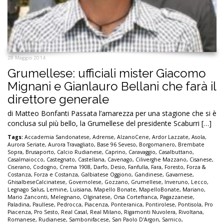
28 Maggio 2014
Grumellese: ufficiali mister Giacomo
Mignani e Gianlauro Bellani che farà il
direttore generale
di Matteo Bonfanti Passata l’amarezza per una stagione che si è
conclusa sul più bello, la Grumellese del presidente Scaburri […]
Tags:
Accademia Sandonatese
,
Adrense
,
AlzanoCene
,
Ardor Lazzate
,
Asola
,
Aurora Seriate
,
Aurora Travagliato
,
Base 96 Seveso
,
Borgomanero
,
Brembate
Sopra
,
Brusaporto
,
Calcio Rudianese
,
Caprino
,
Caravaggio
,
Casalbuttano
,
Casalmaiocco
,
Castegnato
,
Castellana
,
Cavenago
,
Ciliverghe Mazzano
,
Cisanese
,
Ciserano
,
Codogno
,
Crema 1908
,
Darfo
,
Desio
,
Fanfulla
,
Fara
,
Foresto
,
Forza &
Costanza
,
Forza e Costanza
,
Galbiatese Oggiono
,
Gandinese
,
Gavarnese
,
GhisalbeseCalcinatese
,
Governolese
,
Gozzano
,
Grumellese
,
Inveruno
,
Lecco
,
Legnago Salus
,
Lemine
,
Luisiana
,
Mapello Bonate
,
MapelloBonate
,
Mariano
,
Mario Zanconti
,
Melegnano
,
Olginatese
,
Orsa Cortefranca
,
Pagazzanese
,
Paladina
,
Paullese
,
Pedrocca
,
Piacenza
,
Ponteranica
,
Pontirolese
,
Pontisola
,
Pro
Piacenza
,
Pro Sesto
,
Real Casal
,
Real Milano
,
Rigamonti Nuvolera
,
Rivoltana
,
Romanese
,
Rudianese
,
Sambonifacese
,
San Paolo D'Argon
,
Sarnico
,