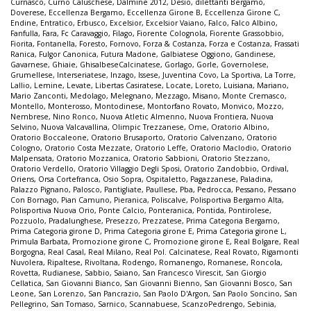
Curnasco
,
Curno Caluschese
,
Dalmine 2012
,
Desio
,
dilettanti Bergamo
,
Doverese
,
Eccellenza Bergamo
,
Eccellenza Girone B
,
Eccellenza Girone C
,
Endine
,
Entratico
,
Erbusco
,
Excelsior
,
Excelsior Vaiano
,
Falco
,
Falco Albino
,
Fanfulla
,
Fara
,
Fc Caravaggio
,
Filago
,
Fiorente Colognola
,
Fiorente Grassobbio
,
Fiorita
,
Fontanella
,
Foresto
,
Fornovo
,
Forza & Costanza
,
Forza e Costanza
,
Frassati
Ranica
,
Fulgor Canonica
,
Futura Madone
,
Galbiatese Oggiono
,
Gandinese
,
Gavarnese
,
Ghiaie
,
GhisalbeseCalcinatese
,
Gorlago
,
Gorle
,
Governolese
,
Grumellese
,
Interseriatese
,
Inzago
,
Issese
,
Juventina Covo
,
La Sportiva
,
La Torre
,
Lallio
,
Lemine
,
Levate
,
Libertas Casiratese
,
Locate
,
Loreto
,
Luisiana
,
Mariano
,
Mario Zanconti
,
Medolago
,
Melegnano
,
Mezzago
,
Misano
,
Monte Cremasco
,
Montello
,
Monterosso
,
Montodinese
,
Montorfano Rovato
,
Monvico
,
Mozzo
,
Nembrese
,
Nino Ronco
,
Nuova Atletic Almenno
,
Nuova Frontiera
,
Nuova
Selvino
,
Nuova Valcavallina
,
Olimpic Trezzanese
,
Ome
,
Oratorio Albino
,
Oratorio Boccaleone
,
Oratorio Brusaporto
,
Oratorio Calvenzano
,
Oratorio
Cologno
,
Oratorio Costa Mezzate
,
Oratorio Leffe
,
Oratorio Maclodio
,
Oratorio
Malpensata
,
Oratorio Mozzanica
,
Oratorio Sabbioni
,
Oratorio Stezzano
,
Oratorio Verdello
,
Oratorio Villaggio Degli Sposi
,
Oratorio Zandobbio
,
Ordival
,
Oriens
,
Orsa Cortefranca
,
Osio Sopra
,
Ospitaletto
,
Pagazzanese
,
Paladina
,
Palazzo Pignano
,
Palosco
,
Pantigliate
,
Paullese
,
Pba
,
Pedrocca
,
Pessano
,
Pessano
Con Bornago
,
Pian Camuno
,
Pieranica
,
Poliscalve
,
Polisportiva Bergamo Alta
,
Polisportiva Nuova Orio
,
Ponte Calcio
,
Ponteranica
,
Pontida
,
Pontirolese
,
Pozzuolo
,
Pradalunghese
,
Presezzo
,
Prezzatese
,
Prima Categoria Bergamo
,
Prima Categoria girone D
,
Prima Categoria girone E
,
Prima Categoria girone L
,
Primula Barbata
,
Promozione girone C
,
Promozione girone E
,
Real Bolgare
,
Real
Borgogna
,
Real Casal
,
Real Milano
,
Real Pol. Calcinatese
,
Real Rovato
,
Rigamonti
Nuvolera
,
Ripaltese
,
Rivoltana
,
Rodengo
,
Romanengo
,
Romanese
,
Roncola
,
Rovetta
,
Rudianese
,
Sabbio
,
Saiano
,
San Francesco Virescit
,
San Giorgio
Cellatica
,
San Giovanni Bianco
,
San Giovanni Bienno
,
San Giovanni Bosco
,
San
Leone
,
San Lorenzo
,
San Pancrazio
,
San Paolo D'Argon
,
San Paolo Soncino
,
San
Pellegrino
,
San Tomaso
,
Sarnico
,
Scannabuese
,
ScanzoPedrengo
,
Sebinia
,