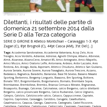
21 Settembre 2014
Dilettanti, i risultati delle partite di
domenica 21 settembre 2014 dalla
Serie D alla Terza categoria
SERIE D GIRONE B Atletico Montichiari – Caravaggio 1-3: 4’pt
Zagari (C), 8’pt Brognoli (C), 44’pt Casca (AM), 3’st Del […]
Tags:
Accademia Sandonatese
,
Accademia Valseriana
,
Acop Zelo
,
Acos
Treviglio
,
Acov Verdello
,
Adrarese
,
Adrense
,
Agnelli Olimpia
,
Albano
,
Albinese
,
Almè
,
Alzanese
,
AlzanoCene
,
Amatori 85
,
Amici Antegnate
,
Amici Mapello
,
Amici Mozzo
,
Amici Oratorio Leffe
,
Antoniana
,
Ardesio
,
Ardor Lazzate
,
Ares
Redona
,
Arx
,
Arzago
,
Asola
,
Asperiam
,
Atletico Chiuduno
,
Atletico San Giuliano
,
Aurora Seriate
,
Aurora Sovere
,
Aurora Travagliato
,
Aurora Trescore
,
Azzano
,
Badalasco
,
Bagnatica
,
Baradello
,
Barianese
,
Base 96 Seveso
,
Basiano Masate
Sporting
,
Berbenno
,
Bergamp Longuelo
,
Biassono
,
Bm Sporting
,
Boltiere
,
Bonate 1951
,
Borgolombardo
,
Borgomanero
,
Bornato
,
Brembate Sopra
,
Brembatese
,
Brembillese
,
Brembo
,
Brianza Cernusco Merate
,
Brignanese
,
Brusaporto
,
Busnago
,
Calcense
,
Calcinatese
,
calcio Bergamo
,
calcio dilettanti
Bergamo
,
calcio provinciale Bergamo
,
Calcio Rudianese
,
Calcio Urgnano
,
Calepio
,
Calolzio
,
Calolziocorte calcio
,
Calusco
,
Cappuccinese
,
Capriate
,
Caprino
,
Capriolese
,
Caravaggio
,
Carobbio
,
Carugate
,
Casalbuttano
,
Casalmaiocco
,
Casazza
,
Casnigo
,
Cassinone
,
Castegnato
,
Castel Rozzone
,
Castellana
,
Castellese
,
Castelnuovo
,
Castrezzato
,
Cavenago
,
Cavernago
,
Cavlera
,