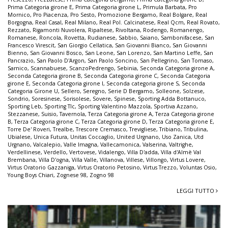
Prima Categoria girone E
,
Prima Categoria girone L
,
Primula Barbata
,
Pro
Mornico
,
Pro Piacenza
,
Pro Sesto
,
Promozione Bergamo
,
Real Bolgare
,
Real
Borgogna
,
Real Casal
,
Real Milano
,
Real Pol. Calcinatese
,
Real Qcm
,
Real Rovato
,
Rezzato
,
Rigamonti Nuvolera
,
Ripaltese
,
Rivoltana
,
Rodengo
,
Romanengo
,
Romanese
,
Roncola
,
Rovetta
,
Rudianese
,
Sabbio
,
Saiano
,
Sambonifacese
,
San
Francesco Virescit
,
San Giorgio Cellatica
,
San Giovanni Bianco
,
San Giovanni
Bienno
,
San Giovanni Bosco
,
San Leone
,
San Lorenzo
,
San Martino Leffe
,
San
Pancrazio
,
San Paolo D'Argon
,
San Paolo Soncino
,
San Pellegrino
,
San Tomaso
,
Sarnico
,
Scannabuese
,
ScanzoPedrengo
,
Sebinia
,
Seconda Categoria girone A
,
Seconda Categoria girone B
,
Seconda Categoria girone C
,
Seconda Categoria
girone E
,
Seconda Categoria girone I
,
Seconda categoria girone S
,
Seconda
Categoria Girone U
,
Sellero
,
Seregno
,
Serie D Bergamo
,
Solleone
,
Solzese
,
Sondrio
,
Soresinese
,
Sorisolese
,
Sovere
,
Spinese
,
Sporting Adda Bottanuco
,
Sporting Leb
,
Sporting Tlc
,
Sporting Valentino Mazzola
,
Sportiva Azzano
,
Stezzanese
,
Suisio
,
Tavernola
,
Terza Categoria girone A
,
Terza Categoria girone
B
,
Terza Categoria girone C
,
Terza Categoria girone D
,
Terza Categoria girone E
,
Torre De' Roveri
,
Trealbe
,
Trescore Cremasco
,
Trevigliese
,
Tribiano
,
Tribulina
,
Ubialese
,
Unica Futura
,
Unitas Coccaglio
,
United Urgnano
,
Uso Zanica
,
Utd
Urgnano
,
Valcalepio
,
Valle Imagna
,
Vallecamonica
,
Valserina
,
Valtrighe
,
Verdellinese
,
Verdello
,
Vertovese
,
Vidalengo
,
Villa D'adda
,
Villa d'Almè Val
Brembana
,
Villa D'ogna
,
Villa Valle
,
Villanova
,
Villese
,
Villongo
,
Virtus Lovere
,
Virtus Oratorio Gazzaniga
,
Virtus Oratorio Petosino
,
Virtus Trezzo
,
Voluntas Osio
,
Young Boys Chiari
,
Zognese 98
,
Zogno 98
LEGGI TUTTO