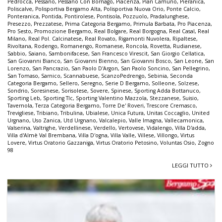
Pedrocca
,
Pessano
,
Pessano Con Bornago
,
Piacenza
,
Pian Camuno
,
Pieranica
,
Poliscalve
,
Polisportiva Bergamo Alta
,
Polisportiva Nuova Orio
,
Ponte Calcio
,
Ponteranica
,
Pontida
,
Pontirolese
,
Pontisola
,
Pozzuolo
,
Pradalunghese
,
Presezzo
,
Prezzatese
,
Prima Categoria Bergamo
,
Primula Barbata
,
Pro Piacenza
,
Pro Sesto
,
Promozione Bergamo
,
Real Bolgare
,
Real Borgogna
,
Real Casal
,
Real
Milano
,
Real Pol. Calcinatese
,
Real Rovato
,
Rigamonti Nuvolera
,
Ripaltese
,
Rivoltana
,
Rodengo
,
Romanengo
,
Romanese
,
Roncola
,
Rovetta
,
Rudianese
,
Sabbio
,
Saiano
,
Sambonifacese
,
San Francesco Virescit
,
San Giorgio Cellatica
,
San Giovanni Bianco
,
San Giovanni Bienno
,
San Giovanni Bosco
,
San Leone
,
San
Lorenzo
,
San Pancrazio
,
San Paolo D'Argon
,
San Paolo Soncino
,
San Pellegrino
,
San Tomaso
,
Sarnico
,
Scannabuese
,
ScanzoPedrengo
,
Sebinia
,
Seconda
Categoria Bergamo
,
Sellero
,
Seregno
,
Serie D Bergamo
,
Solleone
,
Solzese
,
Sondrio
,
Soresinese
,
Sorisolese
,
Sovere
,
Spinese
,
Sporting Adda Bottanuco
,
Sporting Leb
,
Sporting Tlc
,
Sporting Valentino Mazzola
,
Stezzanese
,
Suisio
,
Tavernola
,
Terza Categoria Bergamo
,
Torre De' Roveri
,
Trescore Cremasco
,
Trevigliese
,
Tribiano
,
Tribulina
,
Ubialese
,
Unica Futura
,
Unitas Coccaglio
,
United
Urgnano
,
Uso Zanica
,
Utd Urgnano
,
Valcalepio
,
Valle Imagna
,
Vallecamonica
,
Valserina
,
Valtrighe
,
Verdellinese
,
Verdello
,
Vertovese
,
Vidalengo
,
Villa D'adda
,
Villa d'Almè Val Brembana
,
Villa D'ogna
,
Villa Valle
,
Villese
,
Villongo
,
Virtus
Lovere
,
Virtus Oratorio Gazzaniga
,
Virtus Oratorio Petosino
,
Voluntas Osio
,
Zogno
98
LEGGI TUTTO