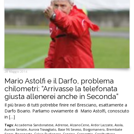
28 Maggio 2014
Mario Astolfi e il Darfo, problema
chilometri: “Arrivasse la telefonata
giusta allenerei anche in Seconda”
Il più bravo di tutti potrebbe finire nel Bresciano, esattamente a
Darfo Boario. Parliamo ovviamente di Mario Astolfi, conosciuto
in […]
Tags:
Accademia Sandonatese
,
Adrense
,
AlzanoCene
,
Ardor Lazzate
,
Asola
,
Aurora Seriate
,
Aurora Travagliato
,
Base 96 Seveso
,
Borgomanero
,
Brembate
Sopra
,
Brusaporto
,
Calcio Rudianese
,
Caprino
,
Caravaggio
,
Casalbuttano
,