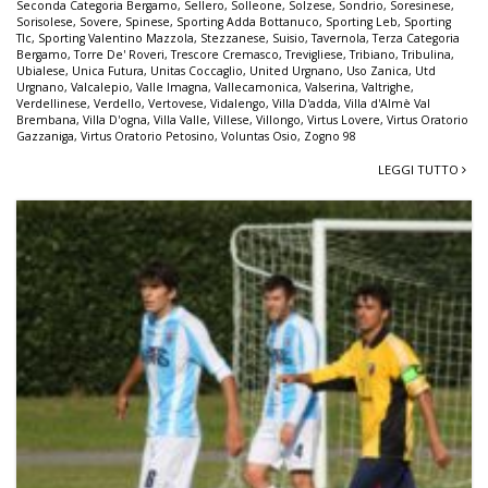
Seconda Categoria Bergamo
,
Sellero
,
Solleone
,
Solzese
,
Sondrio
,
Soresinese
,
Sorisolese
,
Sovere
,
Spinese
,
Sporting Adda Bottanuco
,
Sporting Leb
,
Sporting
Tlc
,
Sporting Valentino Mazzola
,
Stezzanese
,
Suisio
,
Tavernola
,
Terza Categoria
Bergamo
,
Torre De' Roveri
,
Trescore Cremasco
,
Trevigliese
,
Tribiano
,
Tribulina
,
Ubialese
,
Unica Futura
,
Unitas Coccaglio
,
United Urgnano
,
Uso Zanica
,
Utd
Urgnano
,
Valcalepio
,
Valle Imagna
,
Vallecamonica
,
Valserina
,
Valtrighe
,
Verdellinese
,
Verdello
,
Vertovese
,
Vidalengo
,
Villa D'adda
,
Villa d'Almè Val
Brembana
,
Villa D'ogna
,
Villa Valle
,
Villese
,
Villongo
,
Virtus Lovere
,
Virtus Oratorio
Gazzaniga
,
Virtus Oratorio Petosino
,
Voluntas Osio
,
Zogno 98
LEGGI TUTTO