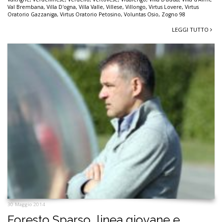
Val Brembana
,
Villa D'ogna
,
Villa Valle
,
Villese
,
Villongo
,
Virtus Lovere
,
Virtus
Oratorio Gazzaniga
,
Virtus Oratorio Petosino
,
Voluntas Osio
,
Zogno 98
LEGGI TUTTO
30 Maggio 2014
Foresto Sparso, linea giovane e