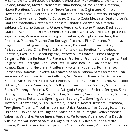
Misano
,
Monte Cremasco
,
Montello
,
Monterosso
,
Montodinese
,
Montorfano
Rovato
,
Monvico
,
Mozzo
,
Nembrese
,
Nino Ronco
,
Nuova Atletic Almenno
,
Nuova Frontiera
,
Nuova Selvino
,
Nuova Valcavallina
,
Olginatese
,
Olimpic
Trezzanese
,
Ome
,
Oratorio Albino
,
Oratorio Boccaleone
,
Oratorio Brusaporto
,
Oratorio Calvenzano
,
Oratorio Cologno
,
Oratorio Costa Mezzate
,
Oratorio Leffe
,
Oratorio Maclodio
,
Oratorio Malpensata
,
Oratorio Mozzanica
,
Oratorio
Sabbioni
,
Oratorio Stezzano
,
Oratorio Verdello
,
Oratorio Villaggio Degli Sposi
,
Oratorio Zandobbio
,
Ordival
,
Oriens
,
Orsa Cortefranca
,
Osio Sopra
,
Ospitaletto
,
Pagazzanese
,
Paladina
,
Palazzo Pignano
,
Palosco
,
Pantigliate
,
Paullese
,
Pba
,
Pedrocca
,
Pessano
,
Pessano Con Bornago
,
Piacenza
,
Pian Camuno
,
Pieranica
,
Play-off Terza categoria Bergamo
,
Poliscalve
,
Polisportiva Bergamo Alta
,
Polisportiva Nuova Orio
,
Ponte Calcio
,
Ponteranica
,
Pontida
,
Pontirolese
,
Pontisola
,
Pozzuolo
,
Pradalunghese
,
Presezzo
,
Prezzatese
,
Prima Categoria
Bergamo
,
Primula Barbata
,
Pro Piacenza
,
Pro Sesto
,
Promozione Bergamo
,
Real
Bolgare
,
Real Borgogna
,
Real Casal
,
Real Milano
,
Real Pol. Calcinatese
,
Real
Rovato
,
Rigamonti Nuvolera
,
Ripaltese
,
Rivoltana
,
Rodengo
,
Romanengo
,
Romanese
,
Roncola
,
Rovetta
,
Rudianese
,
Sabbio
,
Saiano
,
Sambonifacese
,
San
Francesco Virescit
,
San Giorgio Cellatica
,
San Giovanni Bianco
,
San Giovanni
Bienno
,
San Giovanni Bosco
,
San Leone
,
San Lorenzo
,
San Pancrazio
,
San Paolo
D'Argon
,
San Paolo Soncino
,
San Pellegrino
,
San Tomaso
,
Sarnico
,
Scannabuese
,
ScanzoPedrengo
,
Sebinia
,
Seconda Categoria Bergamo
,
Sellero
,
Seregno
,
Serie
D Bergamo
,
Solleone
,
Solzese
,
Sondrio
,
Soresinese
,
Sorisolese
,
Sovere
,
Spinese
,
Sporting Adda Bottanuco
,
Sporting Leb
,
Sporting Tlc
,
Sporting Valentino
Mazzola
,
Stezzanese
,
Suisio
,
Tavernola
,
Torre De' Roveri
,
Trescore Cremasco
,
Trevigliese
,
Tribiano
,
Tribulina
,
Ubialese
,
Unica Futura
,
Unitas Coccaglio
,
United
Urgnano
,
Uso Zanica
,
Utd Urgnano
,
Valcalepio
,
Valle Imagna
,
Vallecamonica
,
Valserina
,
Valtrighe
,
Verdellinese
,
Verdello
,
Vertovese
,
Vidalengo
,
Villa D'adda
,
Villa d'Almè Val Brembana
,
Villa D'ogna
,
Villa Valle
,
Villese
,
Villongo
,
Virtus
Lovere
,
Virtus Oratorio Gazzaniga
,
Virtus Oratorio Petosino
,
Voluntas Osio
,
Zogno
98