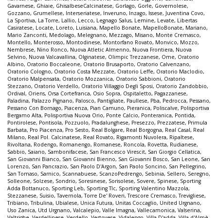
Gavarnese
,
Ghiaie
,
GhisalbeseCalcinatese
,
Gorlago
,
Gorle
,
Governolese
,
Gozzano
,
Grumellese
,
Interseriatese
,
Inveruno
,
Inzago
,
Issese
,
Juventina Covo
,
La Sportiva
,
La Torre
,
Lallio
,
Lecco
,
Legnago Salus
,
Lemine
,
Levate
,
Libertas
Casiratese
,
Locate
,
Loreto
,
Luisiana
,
Mapello Bonate
,
MapelloBonate
,
Mariano
,
Mario Zanconti
,
Medolago
,
Melegnano
,
Mezzago
,
Misano
,
Monte Cremasco
,
Montello
,
Monterosso
,
Montodinese
,
Montorfano Rovato
,
Monvico
,
Mozzo
,
Nembrese
,
Nino Ronco
,
Nuova Atletic Almenno
,
Nuova Frontiera
,
Nuova
Selvino
,
Nuova Valcavallina
,
Olginatese
,
Olimpic Trezzanese
,
Ome
,
Oratorio
Albino
,
Oratorio Boccaleone
,
Oratorio Brusaporto
,
Oratorio Calvenzano
,
Oratorio Cologno
,
Oratorio Costa Mezzate
,
Oratorio Leffe
,
Oratorio Maclodio
,
Oratorio Malpensata
,
Oratorio Mozzanica
,
Oratorio Sabbioni
,
Oratorio
Stezzano
,
Oratorio Verdello
,
Oratorio Villaggio Degli Sposi
,
Oratorio Zandobbio
,
Ordival
,
Oriens
,
Orsa Cortefranca
,
Osio Sopra
,
Ospitaletto
,
Pagazzanese
,
Paladina
,
Palazzo Pignano
,
Palosco
,
Pantigliate
,
Paullese
,
Pba
,
Pedrocca
,
Pessano
,
Pessano Con Bornago
,
Piacenza
,
Pian Camuno
,
Pieranica
,
Poliscalve
,
Polisportiva
Bergamo Alta
,
Polisportiva Nuova Orio
,
Ponte Calcio
,
Ponteranica
,
Pontida
,
Pontirolese
,
Pontisola
,
Pozzuolo
,
Pradalunghese
,
Presezzo
,
Prezzatese
,
Primula
Barbata
,
Pro Piacenza
,
Pro Sesto
,
Real Bolgare
,
Real Borgogna
,
Real Casal
,
Real
Milano
,
Real Pol. Calcinatese
,
Real Rovato
,
Rigamonti Nuvolera
,
Ripaltese
,
Rivoltana
,
Rodengo
,
Romanengo
,
Romanese
,
Roncola
,
Rovetta
,
Rudianese
,
Sabbio
,
Saiano
,
Sambonifacese
,
San Francesco Virescit
,
San Giorgio Cellatica
,
San Giovanni Bianco
,
San Giovanni Bienno
,
San Giovanni Bosco
,
San Leone
,
San
Lorenzo
,
San Pancrazio
,
San Paolo D'Argon
,
San Paolo Soncino
,
San Pellegrino
,
San Tomaso
,
Sarnico
,
Scannabuese
,
ScanzoPedrengo
,
Sebinia
,
Sellero
,
Seregno
,
Solleone
,
Solzese
,
Sondrio
,
Soresinese
,
Sorisolese
,
Sovere
,
Spinese
,
Sporting
Adda Bottanuco
,
Sporting Leb
,
Sporting Tlc
,
Sporting Valentino Mazzola
,
Stezzanese
,
Suisio
,
Tavernola
,
Torre De' Roveri
,
Trescore Cremasco
,
Trevigliese
,
Tribiano
,
Tribulina
,
Ubialese
,
Unica Futura
,
Unitas Coccaglio
,
United Urgnano
,
Uso Zanica
,
Utd Urgnano
,
Valcalepio
,
Valle Imagna
,
Vallecamonica
,
Valserina
,
Valtrighe
,
Verdellinese
,
Verdello
,
Vertovese
,
Vidalengo
,
Villa D'adda
,
Villa d'Almè