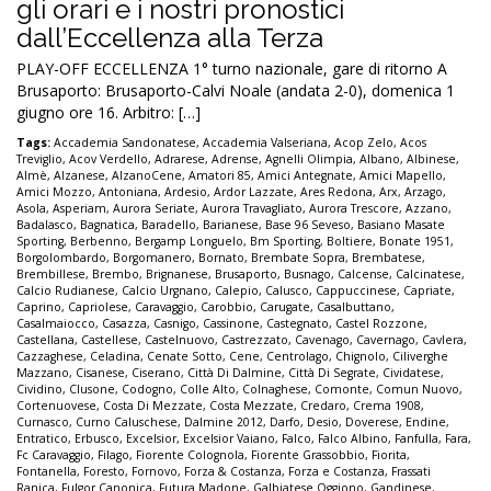
gli orari e i nostri pronostici
dall’Eccellenza alla Terza
PLAY-OFF ECCELLENZA 1° turno nazionale, gare di ritorno A
Brusaporto: Brusaporto-Calvi Noale (andata 2-0), domenica 1
giugno ore 16. Arbitro: […]
Tags:
Accademia Sandonatese
,
Accademia Valseriana
,
Acop Zelo
,
Acos
Treviglio
,
Acov Verdello
,
Adrarese
,
Adrense
,
Agnelli Olimpia
,
Albano
,
Albinese
,
Almè
,
Alzanese
,
AlzanoCene
,
Amatori 85
,
Amici Antegnate
,
Amici Mapello
,
Amici Mozzo
,
Antoniana
,
Ardesio
,
Ardor Lazzate
,
Ares Redona
,
Arx
,
Arzago
,
Asola
,
Asperiam
,
Aurora Seriate
,
Aurora Travagliato
,
Aurora Trescore
,
Azzano
,
Badalasco
,
Bagnatica
,
Baradello
,
Barianese
,
Base 96 Seveso
,
Basiano Masate
Sporting
,
Berbenno
,
Bergamp Longuelo
,
Bm Sporting
,
Boltiere
,
Bonate 1951
,
Borgolombardo
,
Borgomanero
,
Bornato
,
Brembate Sopra
,
Brembatese
,
Brembillese
,
Brembo
,
Brignanese
,
Brusaporto
,
Busnago
,
Calcense
,
Calcinatese
,
Calcio Rudianese
,
Calcio Urgnano
,
Calepio
,
Calusco
,
Cappuccinese
,
Capriate
,
Caprino
,
Capriolese
,
Caravaggio
,
Carobbio
,
Carugate
,
Casalbuttano
,
Casalmaiocco
,
Casazza
,
Casnigo
,
Cassinone
,
Castegnato
,
Castel Rozzone
,
Castellana
,
Castellese
,
Castelnuovo
,
Castrezzato
,
Cavenago
,
Cavernago
,
Cavlera
,
Cazzaghese
,
Celadina
,
Cenate Sotto
,
Cene
,
Centrolago
,
Chignolo
,
Ciliverghe
Mazzano
,
Cisanese
,
Ciserano
,
Città Di Dalmine
,
Città Di Segrate
,
Cividatese
,
Cividino
,
Clusone
,
Codogno
,
Colle Alto
,
Colnaghese
,
Comonte
,
Comun Nuovo
,
Cortenuovese
,
Costa Di Mezzate
,
Costa Mezzate
,
Credaro
,
Crema 1908
,
Curnasco
,
Curno Caluschese
,
Dalmine 2012
,
Darfo
,
Desio
,
Doverese
,
Endine
,
Entratico
,
Erbusco
,
Excelsior
,
Excelsior Vaiano
,
Falco
,
Falco Albino
,
Fanfulla
,
Fara
,
Fc Caravaggio
,
Filago
,
Fiorente Colognola
,
Fiorente Grassobbio
,
Fiorita
,
Fontanella
,
Foresto
,
Fornovo
,
Forza & Costanza
,
Forza e Costanza
,
Frassati
Ranica
,
Fulgor Canonica
,
Futura Madone
,
Galbiatese Oggiono
,
Gandinese
,