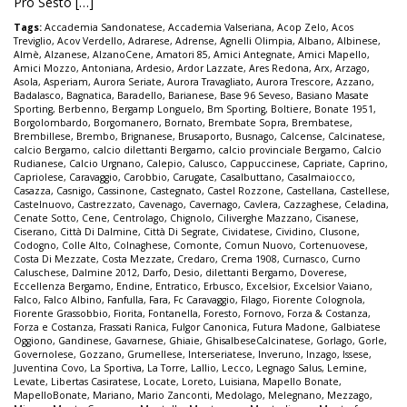
Pro Sesto […]
Tags:
Accademia Sandonatese
,
Accademia Valseriana
,
Acop Zelo
,
Acos
Treviglio
,
Acov Verdello
,
Adrarese
,
Adrense
,
Agnelli Olimpia
,
Albano
,
Albinese
,
Almè
,
Alzanese
,
AlzanoCene
,
Amatori 85
,
Amici Antegnate
,
Amici Mapello
,
Amici Mozzo
,
Antoniana
,
Ardesio
,
Ardor Lazzate
,
Ares Redona
,
Arx
,
Arzago
,
Asola
,
Asperiam
,
Aurora Seriate
,
Aurora Travagliato
,
Aurora Trescore
,
Azzano
,
Badalasco
,
Bagnatica
,
Baradello
,
Barianese
,
Base 96 Seveso
,
Basiano Masate
Sporting
,
Berbenno
,
Bergamp Longuelo
,
Bm Sporting
,
Boltiere
,
Bonate 1951
,
Borgolombardo
,
Borgomanero
,
Bornato
,
Brembate Sopra
,
Brembatese
,
Brembillese
,
Brembo
,
Brignanese
,
Brusaporto
,
Busnago
,
Calcense
,
Calcinatese
,
calcio Bergamo
,
calcio dilettanti Bergamo
,
calcio provinciale Bergamo
,
Calcio
Rudianese
,
Calcio Urgnano
,
Calepio
,
Calusco
,
Cappuccinese
,
Capriate
,
Caprino
,
Capriolese
,
Caravaggio
,
Carobbio
,
Carugate
,
Casalbuttano
,
Casalmaiocco
,
Casazza
,
Casnigo
,
Cassinone
,
Castegnato
,
Castel Rozzone
,
Castellana
,
Castellese
,
Castelnuovo
,
Castrezzato
,
Cavenago
,
Cavernago
,
Cavlera
,
Cazzaghese
,
Celadina
,
Cenate Sotto
,
Cene
,
Centrolago
,
Chignolo
,
Ciliverghe Mazzano
,
Cisanese
,
Ciserano
,
Città Di Dalmine
,
Città Di Segrate
,
Cividatese
,
Cividino
,
Clusone
,
Codogno
,
Colle Alto
,
Colnaghese
,
Comonte
,
Comun Nuovo
,
Cortenuovese
,
Costa Di Mezzate
,
Costa Mezzate
,
Credaro
,
Crema 1908
,
Curnasco
,
Curno
Caluschese
,
Dalmine 2012
,
Darfo
,
Desio
,
dilettanti Bergamo
,
Doverese
,
Eccellenza Bergamo
,
Endine
,
Entratico
,
Erbusco
,
Excelsior
,
Excelsior Vaiano
,
Falco
,
Falco Albino
,
Fanfulla
,
Fara
,
Fc Caravaggio
,
Filago
,
Fiorente Colognola
,
Fiorente Grassobbio
,
Fiorita
,
Fontanella
,
Foresto
,
Fornovo
,
Forza & Costanza
,
Forza e Costanza
,
Frassati Ranica
,
Fulgor Canonica
,
Futura Madone
,
Galbiatese
Oggiono
,
Gandinese
,
Gavarnese
,
Ghiaie
,
GhisalbeseCalcinatese
,
Gorlago
,
Gorle
,
Governolese
,
Gozzano
,
Grumellese
,
Interseriatese
,
Inveruno
,
Inzago
,
Issese
,
Juventina Covo
,
La Sportiva
,
La Torre
,
Lallio
,
Lecco
,
Legnago Salus
,
Lemine
,
Levate
,
Libertas Casiratese
,
Locate
,
Loreto
,
Luisiana
,
Mapello Bonate
,
MapelloBonate
,
Mariano
,
Mario Zanconti
,
Medolago
,
Melegnano
,
Mezzago
,