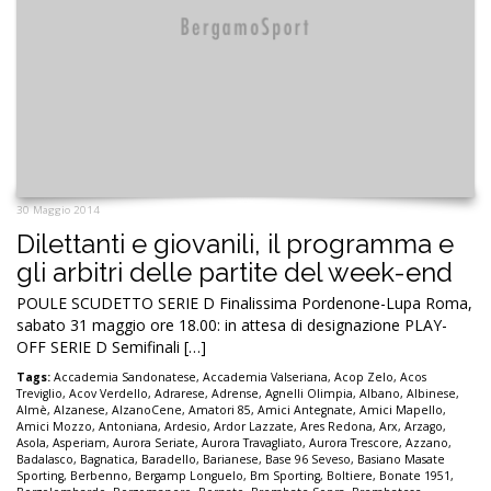
30 Maggio 2014
Dilettanti e giovanili, il programma e
gli arbitri delle partite del week-end
POULE SCUDETTO SERIE D Finalissima Pordenone-Lupa Roma,
sabato 31 maggio ore 18.00: in attesa di designazione PLAY-
OFF SERIE D Semifinali […]
Tags:
Accademia Sandonatese
,
Accademia Valseriana
,
Acop Zelo
,
Acos
Treviglio
,
Acov Verdello
,
Adrarese
,
Adrense
,
Agnelli Olimpia
,
Albano
,
Albinese
,
Almè
,
Alzanese
,
AlzanoCene
,
Amatori 85
,
Amici Antegnate
,
Amici Mapello
,
Amici Mozzo
,
Antoniana
,
Ardesio
,
Ardor Lazzate
,
Ares Redona
,
Arx
,
Arzago
,
Asola
,
Asperiam
,
Aurora Seriate
,
Aurora Travagliato
,
Aurora Trescore
,
Azzano
,
Badalasco
,
Bagnatica
,
Baradello
,
Barianese
,
Base 96 Seveso
,
Basiano Masate
Sporting
,
Berbenno
,
Bergamp Longuelo
,
Bm Sporting
,
Boltiere
,
Bonate 1951
,