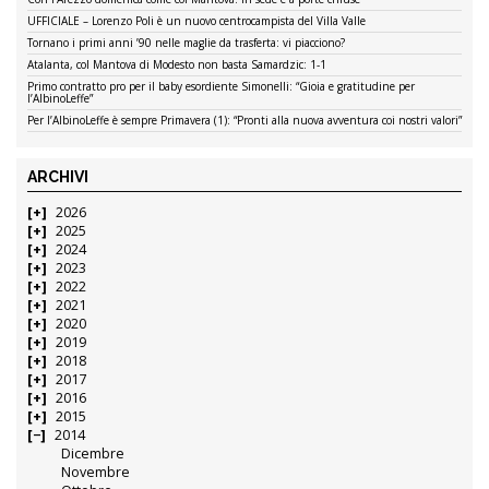
UFFICIALE – Lorenzo Poli è un nuovo centrocampista del Villa Valle
Tornano i primi anni ’90 nelle maglie da trasferta: vi piacciono?
Atalanta, col Mantova di Modesto non basta Samardzic: 1-1
Primo contratto pro per il baby esordiente Simonelli: “Gioia e gratitudine per
l’AlbinoLeffe”
Per l’AlbinoLeffe è sempre Primavera (1): “Pronti alla nuova avventura coi nostri valori”
ARCHIVI
2026
2025
2024
2023
2022
2021
2020
2019
2018
2017
2016
2015
2014
Dicembre
Novembre