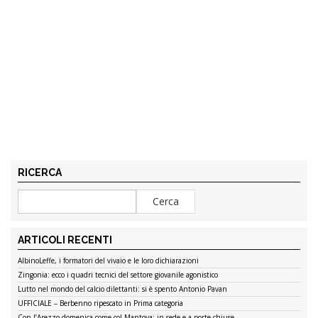
RICERCA
ARTICOLI RECENTI
AlbinoLeffe, i formatori del vivaio e le loro dichiarazioni
Zingonia: ecco i quadri tecnici del settore giovanile agonistico
Lutto nel mondo del calcio dilettanti: si è spento Antonio Pavan
UFFICIALE – Berbenno ripescato in Prima categoria
Con l’Arezzo domenica come col Mantova: in sede e a porte chiuse