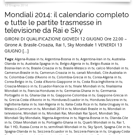
12 Giugno 2014
Mondiali 2014: il calendario completo
e tutte le partite trasmesse in
televisione da Rai e Sky
GIRONI DI QUALIFICAZIONE GIOVEDI 12 GIUGNO Ore 22.00 –
Girone A: Brasile-Croazia, Rai 1, Sky Mondiale 1 VENERDI 13
GIUGNO […]
Tags:
Algeria-Russia in tv
,
Argentina-Bosnia in tv
,
Argentina-Iran in tv
,
Australia-
Olanda in tv
,
Australia-Spagna in tv
,
Belgio-Algeria in tv
,
Belgio-Russia in tv
,
Bosnia-Iran in tv
,
Brasile-Croazia in tv
,
Brasile-Messico in tv
,
calcio Mondiali in tv
,
Camerun-Brasile in tv
,
Camerun-Croazia in tv
,
canali Mondiali
,
Cile-Australia in
tv
,
Colombia-Costa d'Avorio in tv
,
Colombia-Grecia in tv
,
Corea-Algeria in tv
,
Corea-Belgio in tv
,
Costa d'Avorio-Giappone in tv
,
Costa Rica-Inghilterra in tv
,
Croazia-Messico in tv
,
Ecuador-Francia in tv
,
finale Mondiali in tv
,
finalissima
Mondiali in tv
,
Francia-Honduras in tv
,
Germania-Ghana in tv
,
Germania-
Portogallo in tv
,
Ghana-Usa in tv
,
Giappone-Colombia in tv
,
Giappone-Grecia in
tv
,
Grecia-Costa d'Avorio in tv
,
Honduras-Ecuador in tv
,
Honduras-Svizzera in tv
,
Inghilterra-Italia in tv
,
Iran-Nigeria in tv
,
Italia-Costa Rica in tv
,
Italia-Uruguay in tv
,
Messico-Camerun in tv
,
Mondiali 2014 in tv
,
Mondiali Brasile in tv
,
Mondiali in
televisione
,
Mondiali in tv
,
Mondiali Rai
,
Mondiali Rai Sport
,
Mondiali Sky
,
Mondiali Sky Mondiale
,
Nigeria-Argentina in tv
,
Nigeria-Bosnia in tv
,
Olanda-Cile
in tv
,
Ottavi Mondiali in tv
,
Portogallo-Ghana in tv
,
Quarti Mondiali in tv
,
Rai 1
,
Rai 1 HD
,
Russia-Corea in tv
,
semifinali Mondiali in tv
,
Sky Sport
,
Spagna-Cile in tv
,
Spagna-Olanda in tv
,
Svizzera-Ecuador in tv
,
Svizzera-Francia in tv
,
Uruguay-Costa