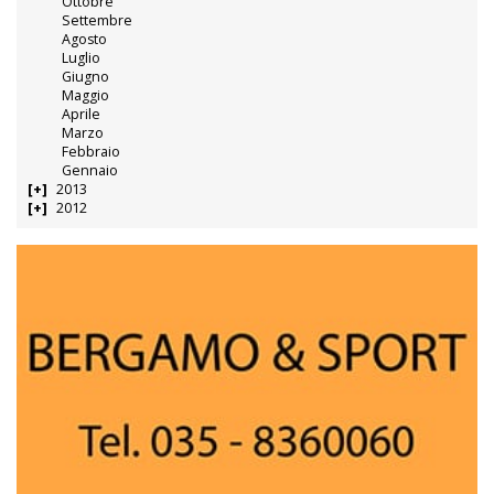
Ottobre
Settembre
Agosto
Luglio
Giugno
Maggio
Aprile
Marzo
Febbraio
Gennaio
2013
2012