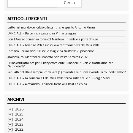
ARTICOLI RECENTI
Lutto nel mondo del calcio dilettanti: si è spento Antonio Pavan
UFFICIALE – Berbenno ripescato in Prima categoria
Con l’Arezzo domenica come col Mantova: in sede e a porte chiuse
UFFICIALE – Lorenzo Poli è un nuovo centrocampista del Villa Valle
Tornano i primi anni ’90 nelle maglie da trasferta: vi piacciono?
Atalanta, col Mantova di Modesto non basta Samardzic: 1-1
Primo contratto pro per il baby esordiente Simonelli: “Gioia e gratitudine per
l’AlbinoLeffe”
Per l’AlbinoLeffe è sempre Primavera (1): “Pronti alla nuova avventura coi nostri valori”
UFFICIALE – La numero 11 del Villa Valle torna sulle spalle di Giorgio Siani
UFFICIALE – Alessandro Sangiorgi torna alla Real Calepina
ARCHIVI
2026
2025
2024
2023
2022