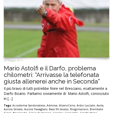
28 Maggio 2014
Mario Astolfi e il Darfo, problema
chilometri: “Arrivasse la telefonata
giusta allenerei anche in Seconda”
Il più bravo di tutti potrebbe finire nel Bresciano, esattamente a
Darfo Boario. Parliamo ovviamente di Mario Astolfi, conosciuto
in […]
Tags:
Accademia Sandonatese
,
Adrense
,
AlzanoCene
,
Ardor Lazzate
,
Asola
,
Aurora Seriate
,
Aurora Travagliato
,
Base 96 Seveso
,
Borgomanero
,
Brembate
Sopra
,
Brusaporto
,
Calcio Rudianese
,
Caprino
,
Caravaggio
,
Casalbuttano
,