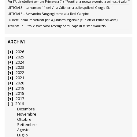
Per l’AlbinoLeffe è sempre Primavera (1): “Pronti alla nuova avventura coi nostri valori”
UFFICIALE – La numero 11 del Villa Valle torna sulle spalle di Giorgio Siani
UFFICIALE – Alessandro Sangiorgi torna alla Real Calepina
La Torre, nomi importanti per la Juniores regionale (e in ottica Prima squadra)
Atalanta in lutto: è scomparso Amerigo Sarri, papà di mister Maurizio
ARCHIVI
2026
2025
2024
2023
2022
2021
2020
2019
2018
2017
2016
Dicembre
Novembre
Ottobre
Settembre
Agosto
Luglio