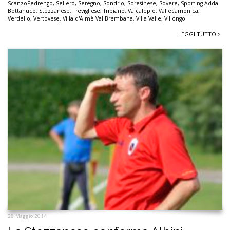
ScanzoPedrengo
,
Sellero
,
Seregno
,
Sondrio
,
Soresinese
,
Sovere
,
Sporting Adda
Bottanuco
,
Stezzanese
,
Trevigliese
,
Tribiano
,
Valcalepio
,
Vallecamonica
,
Verdello
,
Vertovese
,
Villa d'Almè Val Brembana
,
Villa Valle
,
Villongo
LEGGI TUTTO
28 Maggio 2014