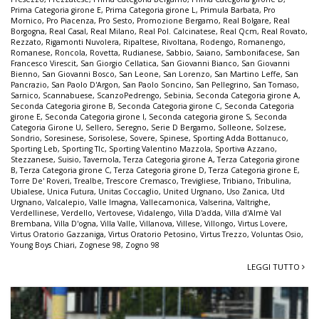
Prima Categoria girone E
,
Prima Categoria girone L
,
Primula Barbata
,
Pro
Mornico
,
Pro Piacenza
,
Pro Sesto
,
Promozione Bergamo
,
Real Bolgare
,
Real
Borgogna
,
Real Casal
,
Real Milano
,
Real Pol. Calcinatese
,
Real Qcm
,
Real Rovato
,
Rezzato
,
Rigamonti Nuvolera
,
Ripaltese
,
Rivoltana
,
Rodengo
,
Romanengo
,
Romanese
,
Roncola
,
Rovetta
,
Rudianese
,
Sabbio
,
Saiano
,
Sambonifacese
,
San
Francesco Virescit
,
San Giorgio Cellatica
,
San Giovanni Bianco
,
San Giovanni
Bienno
,
San Giovanni Bosco
,
San Leone
,
San Lorenzo
,
San Martino Leffe
,
San
Pancrazio
,
San Paolo D'Argon
,
San Paolo Soncino
,
San Pellegrino
,
San Tomaso
,
Sarnico
,
Scannabuese
,
ScanzoPedrengo
,
Sebinia
,
Seconda Categoria girone A
,
Seconda Categoria girone B
,
Seconda Categoria girone C
,
Seconda Categoria
girone E
,
Seconda Categoria girone I
,
Seconda categoria girone S
,
Seconda
Categoria Girone U
,
Sellero
,
Seregno
,
Serie D Bergamo
,
Solleone
,
Solzese
,
Sondrio
,
Soresinese
,
Sorisolese
,
Sovere
,
Spinese
,
Sporting Adda Bottanuco
,
Sporting Leb
,
Sporting Tlc
,
Sporting Valentino Mazzola
,
Sportiva Azzano
,
Stezzanese
,
Suisio
,
Tavernola
,
Terza Categoria girone A
,
Terza Categoria girone
B
,
Terza Categoria girone C
,
Terza Categoria girone D
,
Terza Categoria girone E
,
Torre De' Roveri
,
Trealbe
,
Trescore Cremasco
,
Trevigliese
,
Tribiano
,
Tribulina
,
Ubialese
,
Unica Futura
,
Unitas Coccaglio
,
United Urgnano
,
Uso Zanica
,
Utd
Urgnano
,
Valcalepio
,
Valle Imagna
,
Vallecamonica
,
Valserina
,
Valtrighe
,
Verdellinese
,
Verdello
,
Vertovese
,
Vidalengo
,
Villa D'adda
,
Villa d'Almè Val
Brembana
,
Villa D'ogna
,
Villa Valle
,
Villanova
,
Villese
,
Villongo
,
Virtus Lovere
,
Virtus Oratorio Gazzaniga
,
Virtus Oratorio Petosino
,
Virtus Trezzo
,
Voluntas Osio
,
Young Boys Chiari
,
Zognese 98
,
Zogno 98
LEGGI TUTTO