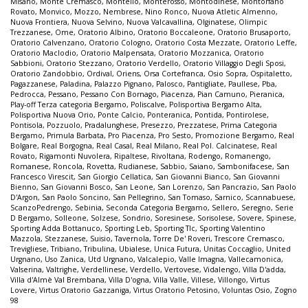
Misano
,
Monte Cremasco
,
Montello
,
Monterosso
,
Montodinese
,
Montorfano
Rovato
,
Monvico
,
Mozzo
,
Nembrese
,
Nino Ronco
,
Nuova Atletic Almenno
,
Nuova Frontiera
,
Nuova Selvino
,
Nuova Valcavallina
,
Olginatese
,
Olimpic
Trezzanese
,
Ome
,
Oratorio Albino
,
Oratorio Boccaleone
,
Oratorio Brusaporto
,
Oratorio Calvenzano
,
Oratorio Cologno
,
Oratorio Costa Mezzate
,
Oratorio Leffe
,
Oratorio Maclodio
,
Oratorio Malpensata
,
Oratorio Mozzanica
,
Oratorio
Sabbioni
,
Oratorio Stezzano
,
Oratorio Verdello
,
Oratorio Villaggio Degli Sposi
,
Oratorio Zandobbio
,
Ordival
,
Oriens
,
Orsa Cortefranca
,
Osio Sopra
,
Ospitaletto
,
Pagazzanese
,
Paladina
,
Palazzo Pignano
,
Palosco
,
Pantigliate
,
Paullese
,
Pba
,
Pedrocca
,
Pessano
,
Pessano Con Bornago
,
Piacenza
,
Pian Camuno
,
Pieranica
,
Play-off Terza categoria Bergamo
,
Poliscalve
,
Polisportiva Bergamo Alta
,
Polisportiva Nuova Orio
,
Ponte Calcio
,
Ponteranica
,
Pontida
,
Pontirolese
,
Pontisola
,
Pozzuolo
,
Pradalunghese
,
Presezzo
,
Prezzatese
,
Prima Categoria
Bergamo
,
Primula Barbata
,
Pro Piacenza
,
Pro Sesto
,
Promozione Bergamo
,
Real
Bolgare
,
Real Borgogna
,
Real Casal
,
Real Milano
,
Real Pol. Calcinatese
,
Real
Rovato
,
Rigamonti Nuvolera
,
Ripaltese
,
Rivoltana
,
Rodengo
,
Romanengo
,
Romanese
,
Roncola
,
Rovetta
,
Rudianese
,
Sabbio
,
Saiano
,
Sambonifacese
,
San
Francesco Virescit
,
San Giorgio Cellatica
,
San Giovanni Bianco
,
San Giovanni
Bienno
,
San Giovanni Bosco
,
San Leone
,
San Lorenzo
,
San Pancrazio
,
San Paolo
D'Argon
,
San Paolo Soncino
,
San Pellegrino
,
San Tomaso
,
Sarnico
,
Scannabuese
,
ScanzoPedrengo
,
Sebinia
,
Seconda Categoria Bergamo
,
Sellero
,
Seregno
,
Serie
D Bergamo
,
Solleone
,
Solzese
,
Sondrio
,
Soresinese
,
Sorisolese
,
Sovere
,
Spinese
,
Sporting Adda Bottanuco
,
Sporting Leb
,
Sporting Tlc
,
Sporting Valentino
Mazzola
,
Stezzanese
,
Suisio
,
Tavernola
,
Torre De' Roveri
,
Trescore Cremasco
,
Trevigliese
,
Tribiano
,
Tribulina
,
Ubialese
,
Unica Futura
,
Unitas Coccaglio
,
United
Urgnano
,
Uso Zanica
,
Utd Urgnano
,
Valcalepio
,
Valle Imagna
,
Vallecamonica
,
Valserina
,
Valtrighe
,
Verdellinese
,
Verdello
,
Vertovese
,
Vidalengo
,
Villa D'adda
,
Villa d'Almè Val Brembana
,
Villa D'ogna
,
Villa Valle
,
Villese
,
Villongo
,
Virtus
Lovere
,
Virtus Oratorio Gazzaniga
,
Virtus Oratorio Petosino
,
Voluntas Osio
,
Zogno
98