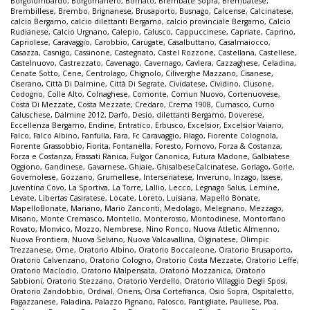
Borgolombardo
,
Borgomanero
,
Bornato
,
Brembate Sopra
,
Brembatese
,
Brembillese
,
Brembo
,
Brignanese
,
Brusaporto
,
Busnago
,
Calcense
,
Calcinatese
,
calcio Bergamo
,
calcio dilettanti Bergamo
,
calcio provinciale Bergamo
,
Calcio
Rudianese
,
Calcio Urgnano
,
Calepio
,
Calusco
,
Cappuccinese
,
Capriate
,
Caprino
,
Capriolese
,
Caravaggio
,
Carobbio
,
Carugate
,
Casalbuttano
,
Casalmaiocco
,
Casazza
,
Casnigo
,
Cassinone
,
Castegnato
,
Castel Rozzone
,
Castellana
,
Castellese
,
Castelnuovo
,
Castrezzato
,
Cavenago
,
Cavernago
,
Cavlera
,
Cazzaghese
,
Celadina
,
Cenate Sotto
,
Cene
,
Centrolago
,
Chignolo
,
Ciliverghe Mazzano
,
Cisanese
,
Ciserano
,
Città Di Dalmine
,
Città Di Segrate
,
Cividatese
,
Cividino
,
Clusone
,
Codogno
,
Colle Alto
,
Colnaghese
,
Comonte
,
Comun Nuovo
,
Cortenuovese
,
Costa Di Mezzate
,
Costa Mezzate
,
Credaro
,
Crema 1908
,
Curnasco
,
Curno
Caluschese
,
Dalmine 2012
,
Darfo
,
Desio
,
dilettanti Bergamo
,
Doverese
,
Eccellenza Bergamo
,
Endine
,
Entratico
,
Erbusco
,
Excelsior
,
Excelsior Vaiano
,
Falco
,
Falco Albino
,
Fanfulla
,
Fara
,
Fc Caravaggio
,
Filago
,
Fiorente Colognola
,
Fiorente Grassobbio
,
Fiorita
,
Fontanella
,
Foresto
,
Fornovo
,
Forza & Costanza
,
Forza e Costanza
,
Frassati Ranica
,
Fulgor Canonica
,
Futura Madone
,
Galbiatese
Oggiono
,
Gandinese
,
Gavarnese
,
Ghiaie
,
GhisalbeseCalcinatese
,
Gorlago
,
Gorle
,
Governolese
,
Gozzano
,
Grumellese
,
Interseriatese
,
Inveruno
,
Inzago
,
Issese
,
Juventina Covo
,
La Sportiva
,
La Torre
,
Lallio
,
Lecco
,
Legnago Salus
,
Lemine
,
Levate
,
Libertas Casiratese
,
Locate
,
Loreto
,
Luisiana
,
Mapello Bonate
,
MapelloBonate
,
Mariano
,
Mario Zanconti
,
Medolago
,
Melegnano
,
Mezzago
,
Misano
,
Monte Cremasco
,
Montello
,
Monterosso
,
Montodinese
,
Montorfano
Rovato
,
Monvico
,
Mozzo
,
Nembrese
,
Nino Ronco
,
Nuova Atletic Almenno
,
Nuova Frontiera
,
Nuova Selvino
,
Nuova Valcavallina
,
Olginatese
,
Olimpic
Trezzanese
,
Ome
,
Oratorio Albino
,
Oratorio Boccaleone
,
Oratorio Brusaporto
,
Oratorio Calvenzano
,
Oratorio Cologno
,
Oratorio Costa Mezzate
,
Oratorio Leffe
,
Oratorio Maclodio
,
Oratorio Malpensata
,
Oratorio Mozzanica
,
Oratorio
Sabbioni
,
Oratorio Stezzano
,
Oratorio Verdello
,
Oratorio Villaggio Degli Sposi
,
Oratorio Zandobbio
,
Ordival
,
Oriens
,
Orsa Cortefranca
,
Osio Sopra
,
Ospitaletto
,
Pagazzanese
,
Paladina
,
Palazzo Pignano
,
Palosco
,
Pantigliate
,
Paullese
,
Pba
,