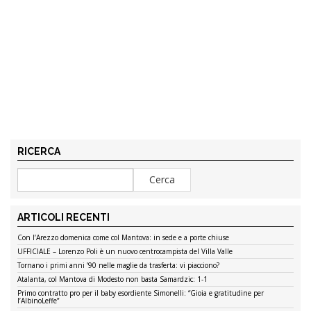
RICERCA
ARTICOLI RECENTI
Con l’Arezzo domenica come col Mantova: in sede e a porte chiuse
UFFICIALE – Lorenzo Poli è un nuovo centrocampista del Villa Valle
Tornano i primi anni ’90 nelle maglie da trasferta: vi piacciono?
Atalanta, col Mantova di Modesto non basta Samardzic: 1-1
Primo contratto pro per il baby esordiente Simonelli: “Gioia e gratitudine per
l’AlbinoLeffe”