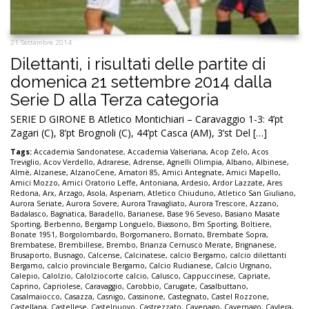
21 Settembre 2014
Dilettanti, i risultati delle partite di
domenica 21 settembre 2014 dalla
Serie D alla Terza categoria
SERIE D GIRONE B Atletico Montichiari – Caravaggio 1-3: 4’pt
Zagari (C), 8’pt Brognoli (C), 44’pt Casca (AM), 3’st Del […]
Tags:
Accademia Sandonatese
,
Accademia Valseriana
,
Acop Zelo
,
Acos
Treviglio
,
Acov Verdello
,
Adrarese
,
Adrense
,
Agnelli Olimpia
,
Albano
,
Albinese
,
Almè
,
Alzanese
,
AlzanoCene
,
Amatori 85
,
Amici Antegnate
,
Amici Mapello
,
Amici Mozzo
,
Amici Oratorio Leffe
,
Antoniana
,
Ardesio
,
Ardor Lazzate
,
Ares
Redona
,
Arx
,
Arzago
,
Asola
,
Asperiam
,
Atletico Chiuduno
,
Atletico San Giuliano
,
Aurora Seriate
,
Aurora Sovere
,
Aurora Travagliato
,
Aurora Trescore
,
Azzano
,
Badalasco
,
Bagnatica
,
Baradello
,
Barianese
,
Base 96 Seveso
,
Basiano Masate
Sporting
,
Berbenno
,
Bergamp Longuelo
,
Biassono
,
Bm Sporting
,
Boltiere
,
Bonate 1951
,
Borgolombardo
,
Borgomanero
,
Bornato
,
Brembate Sopra
,
Brembatese
,
Brembillese
,
Brembo
,
Brianza Cernusco Merate
,
Brignanese
,
Brusaporto
,
Busnago
,
Calcense
,
Calcinatese
,
calcio Bergamo
,
calcio dilettanti
Bergamo
,
calcio provinciale Bergamo
,
Calcio Rudianese
,
Calcio Urgnano
,
Calepio
,
Calolzio
,
Calolziocorte calcio
,
Calusco
,
Cappuccinese
,
Capriate
,
Caprino
,
Capriolese
,
Caravaggio
,
Carobbio
,
Carugate
,
Casalbuttano
,
Casalmaiocco
,
Casazza
,
Casnigo
,
Cassinone
,
Castegnato
,
Castel Rozzone
,
Castellana
,
Castellese
,
Castelnuovo
,
Castrezzato
,
Cavenago
,
Cavernago
,
Cavlera
,