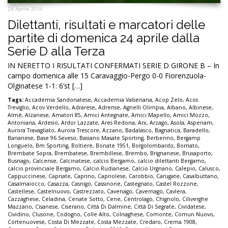
24 Aprile 2016
Dilettanti, risultati e marcatori delle
partite di domenica 24 aprile dalla
Serie D alla Terza
IN NERETTO I RISULTATI CONFERMATI SERIE D GIRONE B – In
campo domenica alle 15 Caravaggio-Pergo 0-0 Fiorenzuola-
Olginatese 1-1: 6’st […]
Tags:
Accademia Sandonatese
,
Accademia Valseriana
,
Acop Zelo
,
Acos
Treviglio
,
Acov Verdello
,
Adrarese
,
Adrense
,
Agnelli Olimpia
,
Albano
,
Albinese
,
Almè
,
Alzanese
,
Amatori 85
,
Amici Antegnate
,
Amici Mapello
,
Amici Mozzo
,
Antoniana
,
Ardesio
,
Ardor Lazzate
,
Ares Redona
,
Arx
,
Arzago
,
Asola
,
Asperiam
,
Aurora Travagliato
,
Aurora Trescore
,
Azzano
,
Badalasco
,
Bagnatica
,
Baradello
,
Barianese
,
Base 96 Seveso
,
Basiano Masate Sporting
,
Berbenno
,
Bergamp
Longuelo
,
Bm Sporting
,
Boltiere
,
Bonate 1951
,
Borgolombardo
,
Bornato
,
Brembate Sopra
,
Brembatese
,
Brembillese
,
Brembo
,
Brignanese
,
Brusaporto
,
Busnago
,
Calcense
,
Calcinatese
,
calcio Bergamo
,
calcio dilettanti Bergamo
,
calcio provinciale Bergamo
,
Calcio Rudianese
,
Calcio Urgnano
,
Calepio
,
Calusco
,
Cappuccinese
,
Capriate
,
Caprino
,
Capriolese
,
Carobbio
,
Carugate
,
Casalbuttano
,
Casalmaiocco
,
Casazza
,
Casnigo
,
Cassinone
,
Castegnato
,
Castel Rozzone
,
Castellese
,
Castelnuovo
,
Castrezzato
,
Cavenago
,
Cavernago
,
Cavlera
,
Cazzaghese
,
Celadina
,
Cenate Sotto
,
Cene
,
Centrolago
,
Chignolo
,
Ciliverghe
Mazzano
,
Cisanese
,
Ciserano
,
Città Di Dalmine
,
Città Di Segrate
,
Cividatese
,
Cividino
,
Clusone
,
Codogno
,
Colle Alto
,
Colnaghese
,
Comonte
,
Comun Nuovo
,
Cortenuovese
,
Costa Di Mezzate
,
Costa Mezzate
,
Credaro
,
Crema 1908
,