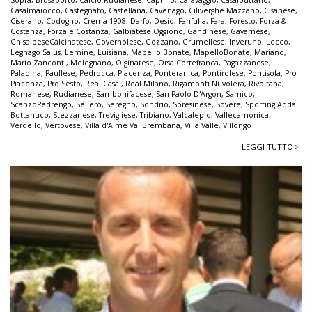
Casalmaiocco
,
Castegnato
,
Castellana
,
Cavenago
,
Ciliverghe Mazzano
,
Cisanese
,
Ciserano
,
Codogno
,
Crema 1908
,
Darfo
,
Desio
,
Fanfulla
,
Fara
,
Foresto
,
Forza &
Costanza
,
Forza e Costanza
,
Galbiatese Oggiono
,
Gandinese
,
Gavarnese
,
GhisalbeseCalcinatese
,
Governolese
,
Gozzano
,
Grumellese
,
Inveruno
,
Lecco
,
Legnago Salus
,
Lemine
,
Luisiana
,
Mapello Bonate
,
MapelloBonate
,
Mariano
,
Mario Zanconti
,
Melegnano
,
Olginatese
,
Orsa Cortefranca
,
Pagazzanese
,
Paladina
,
Paullese
,
Pedrocca
,
Piacenza
,
Ponteranica
,
Pontirolese
,
Pontisola
,
Pro
Piacenza
,
Pro Sesto
,
Real Casal
,
Real Milano
,
Rigamonti Nuvolera
,
Rivoltana
,
Romanese
,
Rudianese
,
Sambonifacese
,
San Paolo D'Argon
,
Sarnico
,
ScanzoPedrengo
,
Sellero
,
Seregno
,
Sondrio
,
Soresinese
,
Sovere
,
Sporting Adda
Bottanuco
,
Stezzanese
,
Trevigliese
,
Tribiano
,
Valcalepio
,
Vallecamonica
,
Verdello
,
Vertovese
,
Villa d'Almè Val Brembana
,
Villa Valle
,
Villongo
LEGGI TUTTO