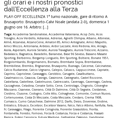
gli orari e i nostri pronostici
dall’Eccellenza alla Terza
PLAY-OFF ECCELLENZA 1° turno nazionale, gare di ritorno A
Brusaporto: Brusaporto-Calvi Noale (andata 2-0), domenica 1
giugno ore 16. Arbitro: […]
Tags:
Accademia Sandonatese
,
Accademia Valseriana
,
Acop Zelo
,
Acos
Treviglio
,
Acov Verdello
,
Adrarese
,
Adrense
,
Agnelli Olimpia
,
Albano
,
Albinese
,
Almè
,
Alzanese
,
AlzanoCene
,
Amatori 85
,
Amici Antegnate
,
Amici Mapello
,
Amici Mozzo
,
Antoniana
,
Ardesio
,
Ardor Lazzate
,
Ares Redona
,
Arx
,
Arzago
,
Asola
,
Asperiam
,
Aurora Seriate
,
Aurora Travagliato
,
Aurora Trescore
,
Azzano
,
Badalasco
,
Bagnatica
,
Baradello
,
Barianese
,
Base 96 Seveso
,
Basiano Masate
Sporting
,
Berbenno
,
Bergamp Longuelo
,
Bm Sporting
,
Boltiere
,
Bonate 1951
,
Borgolombardo
,
Borgomanero
,
Bornato
,
Brembate Sopra
,
Brembatese
,
Brembillese
,
Brembo
,
Brignanese
,
Brusaporto
,
Busnago
,
Calcense
,
Calcinatese
,
Calcio Rudianese
,
Calcio Urgnano
,
Calepio
,
Calusco
,
Cappuccinese
,
Capriate
,
Caprino
,
Capriolese
,
Caravaggio
,
Carobbio
,
Carugate
,
Casalbuttano
,
Casalmaiocco
,
Casazza
,
Casnigo
,
Cassinone
,
Castegnato
,
Castel Rozzone
,
Castellana
,
Castellese
,
Castelnuovo
,
Castrezzato
,
Cavenago
,
Cavernago
,
Cavlera
,
Cazzaghese
,
Celadina
,
Cenate Sotto
,
Cene
,
Centrolago
,
Chignolo
,
Ciliverghe
Mazzano
,
Cisanese
,
Ciserano
,
Città Di Dalmine
,
Città Di Segrate
,
Cividatese
,
Cividino
,
Clusone
,
Codogno
,
Colle Alto
,
Colnaghese
,
Comonte
,
Comun Nuovo
,
Cortenuovese
,
Costa Di Mezzate
,
Costa Mezzate
,
Credaro
,
Crema 1908
,
Curnasco
,
Curno Caluschese
,
Dalmine 2012
,
Darfo
,
Desio
,
Doverese
,
Endine
,
Entratico
,
Erbusco
,
Excelsior
,
Excelsior Vaiano
,
Falco
,
Falco Albino
,
Fanfulla
,
Fara
,
Fc Caravaggio
,
Filago
,
Fiorente Colognola
,
Fiorente Grassobbio
,
Fiorita
,
Fontanella
,
Foresto
,
Fornovo
,
Forza & Costanza
,
Forza e Costanza
,
Frassati
Ranica
,
Fulgor Canonica
,
Futura Madone
,
Galbiatese Oggiono
,
Gandinese
,