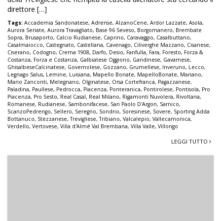
direttore […]
Tags:
Accademia Sandonatese
,
Adrense
,
AlzanoCene
,
Ardor Lazzate
,
Asola
,
Aurora Seriate
,
Aurora Travagliato
,
Base 96 Seveso
,
Borgomanero
,
Brembate
Sopra
,
Brusaporto
,
Calcio Rudianese
,
Caprino
,
Caravaggio
,
Casalbuttano
,
Casalmaiocco
,
Castegnato
,
Castellana
,
Cavenago
,
Ciliverghe Mazzano
,
Cisanese
,
Ciserano
,
Codogno
,
Crema 1908
,
Darfo
,
Desio
,
Fanfulla
,
Fara
,
Foresto
,
Forza &
Costanza
,
Forza e Costanza
,
Galbiatese Oggiono
,
Gandinese
,
Gavarnese
,
GhisalbeseCalcinatese
,
Governolese
,
Gozzano
,
Grumellese
,
Inveruno
,
Lecco
,
Legnago Salus
,
Lemine
,
Luisiana
,
Mapello Bonate
,
MapelloBonate
,
Mariano
,
Mario Zanconti
,
Melegnano
,
Olginatese
,
Orsa Cortefranca
,
Pagazzanese
,
Paladina
,
Paullese
,
Pedrocca
,
Piacenza
,
Ponteranica
,
Pontirolese
,
Pontisola
,
Pro
Piacenza
,
Pro Sesto
,
Real Casal
,
Real Milano
,
Rigamonti Nuvolera
,
Rivoltana
,
Romanese
,
Rudianese
,
Sambonifacese
,
San Paolo D'Argon
,
Sarnico
,
ScanzoPedrengo
,
Sellero
,
Seregno
,
Sondrio
,
Soresinese
,
Sovere
,
Sporting Adda
Bottanuco
,
Stezzanese
,
Trevigliese
,
Tribiano
,
Valcalepio
,
Vallecamonica
,
Verdello
,
Vertovese
,
Villa d'Almè Val Brembana
,
Villa Valle
,
Villongo
LEGGI TUTTO