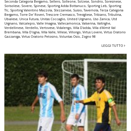
Seconda Categoria Bergamo
,
Sellero
,
Solleone
,
Solzese
,
Sondrio
,
Soresinese
,
Sorisolese
,
Sovere
,
Spinese
,
Sporting Adda Bottanuco
,
Sporting Leb
,
Sporting
Tlc
,
Sporting Valentino Mazzola
,
Stezzanese
,
Suisio
,
Tavernola
,
Terza Categoria
Bergamo
,
Torre De' Roveri
,
Trescore Cremasco
,
Trevigliese
,
Tribiano
,
Tribulina
,
Ubialese
,
Unica Futura
,
Unitas Coccaglio
,
United Urgnano
,
Uso Zanica
,
Utd
Urgnano
,
Valcalepio
,
Valle Imagna
,
Vallecamonica
,
Valserina
,
Valtrighe
,
Verdellinese
,
Verdello
,
Vertovese
,
Vidalengo
,
Villa D'adda
,
Villa d'Almè Val
Brembana
,
Villa D'ogna
,
Villa Valle
,
Villese
,
Villongo
,
Virtus Lovere
,
Virtus Oratorio
Gazzaniga
,
Virtus Oratorio Petosino
,
Voluntas Osio
,
Zogno 98
LEGGI TUTTO