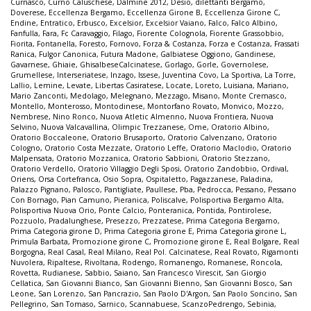
Curnasco
,
Curno Caluschese
,
Dalmine 2012
,
Desio
,
dilettanti Bergamo
,
Doverese
,
Eccellenza Bergamo
,
Eccellenza Girone B
,
Eccellenza Girone C
,
Endine
,
Entratico
,
Erbusco
,
Excelsior
,
Excelsior Vaiano
,
Falco
,
Falco Albino
,
Fanfulla
,
Fara
,
Fc Caravaggio
,
Filago
,
Fiorente Colognola
,
Fiorente Grassobbio
,
Fiorita
,
Fontanella
,
Foresto
,
Fornovo
,
Forza & Costanza
,
Forza e Costanza
,
Frassati
Ranica
,
Fulgor Canonica
,
Futura Madone
,
Galbiatese Oggiono
,
Gandinese
,
Gavarnese
,
Ghiaie
,
GhisalbeseCalcinatese
,
Gorlago
,
Gorle
,
Governolese
,
Grumellese
,
Interseriatese
,
Inzago
,
Issese
,
Juventina Covo
,
La Sportiva
,
La Torre
,
Lallio
,
Lemine
,
Levate
,
Libertas Casiratese
,
Locate
,
Loreto
,
Luisiana
,
Mariano
,
Mario Zanconti
,
Medolago
,
Melegnano
,
Mezzago
,
Misano
,
Monte Cremasco
,
Montello
,
Monterosso
,
Montodinese
,
Montorfano Rovato
,
Monvico
,
Mozzo
,
Nembrese
,
Nino Ronco
,
Nuova Atletic Almenno
,
Nuova Frontiera
,
Nuova
Selvino
,
Nuova Valcavallina
,
Olimpic Trezzanese
,
Ome
,
Oratorio Albino
,
Oratorio Boccaleone
,
Oratorio Brusaporto
,
Oratorio Calvenzano
,
Oratorio
Cologno
,
Oratorio Costa Mezzate
,
Oratorio Leffe
,
Oratorio Maclodio
,
Oratorio
Malpensata
,
Oratorio Mozzanica
,
Oratorio Sabbioni
,
Oratorio Stezzano
,
Oratorio Verdello
,
Oratorio Villaggio Degli Sposi
,
Oratorio Zandobbio
,
Ordival
,
Oriens
,
Orsa Cortefranca
,
Osio Sopra
,
Ospitaletto
,
Pagazzanese
,
Paladina
,
Palazzo Pignano
,
Palosco
,
Pantigliate
,
Paullese
,
Pba
,
Pedrocca
,
Pessano
,
Pessano
Con Bornago
,
Pian Camuno
,
Pieranica
,
Poliscalve
,
Polisportiva Bergamo Alta
,
Polisportiva Nuova Orio
,
Ponte Calcio
,
Ponteranica
,
Pontida
,
Pontirolese
,
Pozzuolo
,
Pradalunghese
,
Presezzo
,
Prezzatese
,
Prima Categoria Bergamo
,
Prima Categoria girone D
,
Prima Categoria girone E
,
Prima Categoria girone L
,
Primula Barbata
,
Promozione girone C
,
Promozione girone E
,
Real Bolgare
,
Real
Borgogna
,
Real Casal
,
Real Milano
,
Real Pol. Calcinatese
,
Real Rovato
,
Rigamonti
Nuvolera
,
Ripaltese
,
Rivoltana
,
Rodengo
,
Romanengo
,
Romanese
,
Roncola
,
Rovetta
,
Rudianese
,
Sabbio
,
Saiano
,
San Francesco Virescit
,
San Giorgio
Cellatica
,
San Giovanni Bianco
,
San Giovanni Bienno
,
San Giovanni Bosco
,
San
Leone
,
San Lorenzo
,
San Pancrazio
,
San Paolo D'Argon
,
San Paolo Soncino
,
San
Pellegrino
,
San Tomaso
,
Sarnico
,
Scannabuese
,
ScanzoPedrengo
,
Sebinia
,