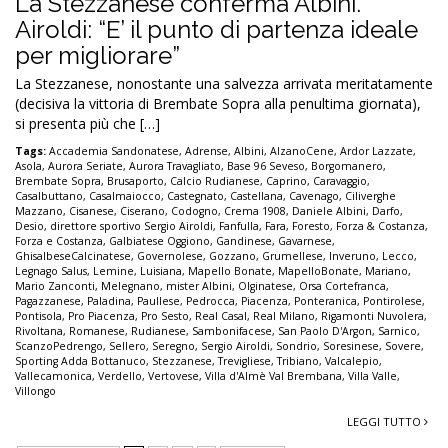
La Stezzanese conferma Albini.
Airoldi: “E’ il punto di partenza ideale
per migliorare”
La Stezzanese, nonostante una salvezza arrivata meritatamente
(decisiva la vittoria di Brembate Sopra alla penultima giornata),
si presenta più che […]
Tags:
Accademia Sandonatese
,
Adrense
,
Albini
,
AlzanoCene
,
Ardor Lazzate
,
Asola
,
Aurora Seriate
,
Aurora Travagliato
,
Base 96 Seveso
,
Borgomanero
,
Brembate Sopra
,
Brusaporto
,
Calcio Rudianese
,
Caprino
,
Caravaggio
,
Casalbuttano
,
Casalmaiocco
,
Castegnato
,
Castellana
,
Cavenago
,
Ciliverghe
Mazzano
,
Cisanese
,
Ciserano
,
Codogno
,
Crema 1908
,
Daniele Albini
,
Darfo
,
Desio
,
direttore sportivo Sergio Airoldi
,
Fanfulla
,
Fara
,
Foresto
,
Forza & Costanza
,
Forza e Costanza
,
Galbiatese Oggiono
,
Gandinese
,
Gavarnese
,
GhisalbeseCalcinatese
,
Governolese
,
Gozzano
,
Grumellese
,
Inveruno
,
Lecco
,
Legnago Salus
,
Lemine
,
Luisiana
,
Mapello Bonate
,
MapelloBonate
,
Mariano
,
Mario Zanconti
,
Melegnano
,
mister Albini
,
Olginatese
,
Orsa Cortefranca
,
Pagazzanese
,
Paladina
,
Paullese
,
Pedrocca
,
Piacenza
,
Ponteranica
,
Pontirolese
,
Pontisola
,
Pro Piacenza
,
Pro Sesto
,
Real Casal
,
Real Milano
,
Rigamonti Nuvolera
,
Rivoltana
,
Romanese
,
Rudianese
,
Sambonifacese
,
San Paolo D'Argon
,
Sarnico
,
ScanzoPedrengo
,
Sellero
,
Seregno
,
Sergio Airoldi
,
Sondrio
,
Soresinese
,
Sovere
,
Sporting Adda Bottanuco
,
Stezzanese
,
Trevigliese
,
Tribiano
,
Valcalepio
,
Vallecamonica
,
Verdello
,
Vertovese
,
Villa d'Almè Val Brembana
,
Villa Valle
,
Villongo
LEGGI TUTTO