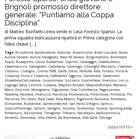
Brignoli promosso direttore
generale: “Puntiamo alla Coppa
Disciplina”
di Matteo Bonfanti Linea verde in casa Foresto Sparso. La
prima squadra biancazzurra ripartirà in Prima categoria con
l’idea chiave […]
Tags:
Accademia Sandonatese
,
Adrense
,
AlzanoCene
,
Ardor Lazzate
,
Asola
,
Aurora Seriate
,
Aurora Travagliato
,
Base 96 Seveso
,
Borgomanero
,
Brembate
Sopra
,
Brusaporto
,
Calcio Rudianese
,
Caprino
,
Caravaggio
,
Casalbuttano
,
Casalmaiocco
,
Castegnato
,
Castellana
,
Cavenago
,
Ciliverghe Mazzano
,
Cisanese
,
Ciserano
,
Codogno
,
Crema 1908
,
Darfo
,
Desio
,
Fanfulla
,
Fara
,
Foresto
,
Forza &
Costanza
,
Forza e Costanza
,
Galbiatese Oggiono
,
Gandinese
,
Gavarnese
,
GhisalbeseCalcinatese
,
Governolese
,
Gozzano
,
Grumellese
,
Inveruno
,
Lecco
,
Legnago Salus
,
Lemine
,
Luisiana
,
Mapello Bonate
,
MapelloBonate
,
Mariano
,
Mario Zanconti
,
Melegnano
,
Olginatese
,
Orsa Cortefranca
,
Pagazzanese
,
Paladina
,
Paullese
,
Pedrocca
,
Piacenza
,
Ponteranica
,
Pontirolese
,
Pontisola
,
Pro
Piacenza
,
Pro Sesto
,
Real Casal
,
Real Milano
,
Rigamonti Nuvolera
,
Rivoltana
,
Romanese
,
Rudianese
,
Sambonifacese
,
San Paolo D'Argon
,
Sarnico
,
ScanzoPedrengo
,
Sellero
,
Seregno
,
Sondrio
,
Soresinese
,
Sovere
,
Sporting Adda
Bottanuco
,
Stezzanese
,
Trevigliese
,
Tribiano
,
Valcalepio
,
Vallecamonica
,
Verdello
,
Vertovese
,
Villa d'Almè Val Brembana
,
Villa Valle
,
Villongo
LEGGI TUTTO