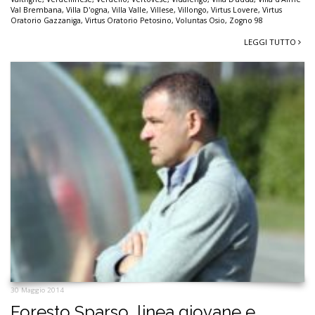
Val Brembana
,
Villa D'ogna
,
Villa Valle
,
Villese
,
Villongo
,
Virtus Lovere
,
Virtus
Oratorio Gazzaniga
,
Virtus Oratorio Petosino
,
Voluntas Osio
,
Zogno 98
LEGGI TUTTO
30 Maggio 2014
Foresto Sparso, linea giovane e