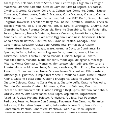
Cazzaghese
,
Celadina
,
Cenate Sotto
,
Cene
,
Centrolago
,
Chignolo
,
Ciliverghe
Mazzano
,
Cisanese
,
Ciserano
,
Città Di Dalmine
,
Città Di Segrate
,
Cividatese
,
Cividino
,
Clusone
,
Codogno
,
Colle Alto
,
Colnaghese
,
Comonte
,
Comun Nuovo
,
Cornatese
,
Cortenuovese
,
Costa Di Mezzate
,
Costa Mezzate
,
Credaro
,
Crema
1908
,
Curnasco
,
Curno
,
Curno Caluschese
,
Dalmine 2012
,
Darfo
,
Desio
,
dilettanti
Bergamo
,
Doverese
,
Eccellenza Bergamo
,
Endine
,
Entratico
,
Erbusco
,
Excelsior
,
Excelsior Vaiano
,
Falco
,
Falco Albino
,
Fanfulla
,
Fara
,
Fc Caravaggio
,
FC Curno
,
FCD
Grassobbio
,
Filago
,
Fiorente Colognola
,
Fiorente Grassobbio
,
Fiorita
,
Fontanella
,
Foresto
,
Fornovo
,
Forza & Costanza
,
Forza e Costanza
,
Frassati Ranica
,
Fulgor
Canonica
,
Futura Madone
,
Galbiatese Oggiono
,
Gandinese
,
Gavarnese
,
Ghiaie
,
GhisalbeseCalcinatese
,
Giov Trealbe
,
Giovanile Trealbe
,
Gorlago
,
Gorle
,
Governolese
,
Gozzano
,
Grassobbio
,
Grumellese
,
Immacolata Alzano
,
Interseriatese
,
Inveruno
,
Inzago
,
Issese
,
Juventina Covo
,
La Dominante
,
La
Sportiva
,
La Torre
,
Lallio
,
Lecco
,
Legnago Salus
,
Lemine
,
Levate
,
Libertas
Casiratese
,
Locate
,
Loreto
,
Luciano Manara
,
Luisiana
,
Mapello Bonate
,
MapelloBonate
,
Mariano
,
Mario Zanconti
,
Medolago
,
Melegnano
,
Mezzago
,
Misano
,
Monte Cremasco
,
Montello
,
Monterosso
,
Montodinese
,
Montorfano
Rovato
,
Monvico
,
Mozzanichese
,
Mozzo
,
Nembrese
,
Nino Ronco
,
Nuova Atletic
Almenno
,
Nuova Frontiera
,
Nuova Selvino
,
Nuova Valcavallina
,
Offanenghese
,
Offanengo
,
Olginatese
,
Olimpic Trezzanese
,
Ombriano Aurora
,
Ome
,
Oratorio
Albino
,
Oratorio Boccaleone
,
Oratorio Brusaporto
,
Oratorio Calvenzano
,
Oratorio Cologno
,
Oratorio Costa Mezzate
,
Oratorio Leffe
,
Oratorio Maclodio
,
Oratorio Malpensata
,
Oratorio Mozzanica
,
Oratorio Sabbioni
,
Oratorio
Stezzano
,
Oratorio Verdello
,
Oratorio Villaggio Degli Sposi
,
Oratorio Zandobbio
,
Ordival
,
Oriens
,
Orsa Cortefranca
,
Osio Sopra
,
Ospitaletto
,
Pagazzanese
,
Paladina
,
Palazzo Pignano
,
Palosco
,
Pantigliate
,
Paullese
,
Pba
,
Pedrengo
,
Pedrocca
,
Pessano
,
Pessano Con Bornago
,
Piacenza
,
Pian Camuno
,
Pieranica
,
Poliscalve
,
Polisportiva Bergamo Alta
,
Polisportiva Nuova Orio
,
Ponte Calcio
,
Ponteranica
,
Pontida
,
Pontirolese
,
Pontisola
,
Pozzuolo
,
Pradalunghese
,
Presezzo
,
Prezzatese
,
Prima Categoria Bergamo
,
Prima Categoria girone D
,