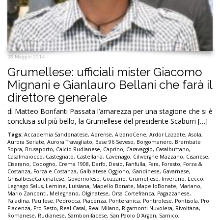
28 Maggio 2014
Grumellese: ufficiali mister Giacomo
Mignani e Gianlauro Bellani che farà il
direttore generale
di Matteo Bonfanti Passata l’amarezza per una stagione che si è
conclusa sul più bello, la Grumellese del presidente Scaburri […]
Tags:
Accademia Sandonatese
,
Adrense
,
AlzanoCene
,
Ardor Lazzate
,
Asola
,
Aurora Seriate
,
Aurora Travagliato
,
Base 96 Seveso
,
Borgomanero
,
Brembate
Sopra
,
Brusaporto
,
Calcio Rudianese
,
Caprino
,
Caravaggio
,
Casalbuttano
,
Casalmaiocco
,
Castegnato
,
Castellana
,
Cavenago
,
Ciliverghe Mazzano
,
Cisanese
,
Ciserano
,
Codogno
,
Crema 1908
,
Darfo
,
Desio
,
Fanfulla
,
Fara
,
Foresto
,
Forza &
Costanza
,
Forza e Costanza
,
Galbiatese Oggiono
,
Gandinese
,
Gavarnese
,
GhisalbeseCalcinatese
,
Governolese
,
Gozzano
,
Grumellese
,
Inveruno
,
Lecco
,
Legnago Salus
,
Lemine
,
Luisiana
,
Mapello Bonate
,
MapelloBonate
,
Mariano
,
Mario Zanconti
,
Melegnano
,
Olginatese
,
Orsa Cortefranca
,
Pagazzanese
,
Paladina
,
Paullese
,
Pedrocca
,
Piacenza
,
Ponteranica
,
Pontirolese
,
Pontisola
,
Pro
Piacenza
,
Pro Sesto
,
Real Casal
,
Real Milano
,
Rigamonti Nuvolera
,
Rivoltana
,
Romanese
,
Rudianese
,
Sambonifacese
,
San Paolo D'Argon
,
Sarnico
,