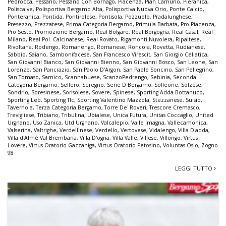
Pedrocca
,
Pessano
,
Pessano Con Bornago
,
Piacenza
,
Pian Camuno
,
Pieranica
,
Poliscalve
,
Polisportiva Bergamo Alta
,
Polisportiva Nuova Orio
,
Ponte Calcio
,
Ponteranica
,
Pontida
,
Pontirolese
,
Pontisola
,
Pozzuolo
,
Pradalunghese
,
Presezzo
,
Prezzatese
,
Prima Categoria Bergamo
,
Primula Barbata
,
Pro Piacenza
,
Pro Sesto
,
Promozione Bergamo
,
Real Bolgare
,
Real Borgogna
,
Real Casal
,
Real
Milano
,
Real Pol. Calcinatese
,
Real Rovato
,
Rigamonti Nuvolera
,
Ripaltese
,
Rivoltana
,
Rodengo
,
Romanengo
,
Romanese
,
Roncola
,
Rovetta
,
Rudianese
,
Sabbio
,
Saiano
,
Sambonifacese
,
San Francesco Virescit
,
San Giorgio Cellatica
,
San Giovanni Bianco
,
San Giovanni Bienno
,
San Giovanni Bosco
,
San Leone
,
San
Lorenzo
,
San Pancrazio
,
San Paolo D'Argon
,
San Paolo Soncino
,
San Pellegrino
,
San Tomaso
,
Sarnico
,
Scannabuese
,
ScanzoPedrengo
,
Sebinia
,
Seconda
Categoria Bergamo
,
Sellero
,
Seregno
,
Serie D Bergamo
,
Solleone
,
Solzese
,
Sondrio
,
Soresinese
,
Sorisolese
,
Sovere
,
Spinese
,
Sporting Adda Bottanuco
,
Sporting Leb
,
Sporting Tlc
,
Sporting Valentino Mazzola
,
Stezzanese
,
Suisio
,
Tavernola
,
Terza Categoria Bergamo
,
Torre De' Roveri
,
Trescore Cremasco
,
Trevigliese
,
Tribiano
,
Tribulina
,
Ubialese
,
Unica Futura
,
Unitas Coccaglio
,
United
Urgnano
,
Uso Zanica
,
Utd Urgnano
,
Valcalepio
,
Valle Imagna
,
Vallecamonica
,
Valserina
,
Valtrighe
,
Verdellinese
,
Verdello
,
Vertovese
,
Vidalengo
,
Villa D'adda
,
Villa d'Almè Val Brembana
,
Villa D'ogna
,
Villa Valle
,
Villese
,
Villongo
,
Virtus
Lovere
,
Virtus Oratorio Gazzaniga
,
Virtus Oratorio Petosino
,
Voluntas Osio
,
Zogno
98
LEGGI TUTTO