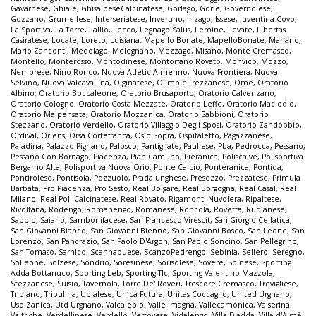
Gavarnese
,
Ghiaie
,
GhisalbeseCalcinatese
,
Gorlago
,
Gorle
,
Governolese
,
Gozzano
,
Grumellese
,
Interseriatese
,
Inveruno
,
Inzago
,
Issese
,
Juventina Covo
,
La Sportiva
,
La Torre
,
Lallio
,
Lecco
,
Legnago Salus
,
Lemine
,
Levate
,
Libertas
Casiratese
,
Locate
,
Loreto
,
Luisiana
,
Mapello Bonate
,
MapelloBonate
,
Mariano
,
Mario Zanconti
,
Medolago
,
Melegnano
,
Mezzago
,
Misano
,
Monte Cremasco
,
Montello
,
Monterosso
,
Montodinese
,
Montorfano Rovato
,
Monvico
,
Mozzo
,
Nembrese
,
Nino Ronco
,
Nuova Atletic Almenno
,
Nuova Frontiera
,
Nuova
Selvino
,
Nuova Valcavallina
,
Olginatese
,
Olimpic Trezzanese
,
Ome
,
Oratorio
Albino
,
Oratorio Boccaleone
,
Oratorio Brusaporto
,
Oratorio Calvenzano
,
Oratorio Cologno
,
Oratorio Costa Mezzate
,
Oratorio Leffe
,
Oratorio Maclodio
,
Oratorio Malpensata
,
Oratorio Mozzanica
,
Oratorio Sabbioni
,
Oratorio
Stezzano
,
Oratorio Verdello
,
Oratorio Villaggio Degli Sposi
,
Oratorio Zandobbio
,
Ordival
,
Oriens
,
Orsa Cortefranca
,
Osio Sopra
,
Ospitaletto
,
Pagazzanese
,
Paladina
,
Palazzo Pignano
,
Palosco
,
Pantigliate
,
Paullese
,
Pba
,
Pedrocca
,
Pessano
,
Pessano Con Bornago
,
Piacenza
,
Pian Camuno
,
Pieranica
,
Poliscalve
,
Polisportiva
Bergamo Alta
,
Polisportiva Nuova Orio
,
Ponte Calcio
,
Ponteranica
,
Pontida
,
Pontirolese
,
Pontisola
,
Pozzuolo
,
Pradalunghese
,
Presezzo
,
Prezzatese
,
Primula
Barbata
,
Pro Piacenza
,
Pro Sesto
,
Real Bolgare
,
Real Borgogna
,
Real Casal
,
Real
Milano
,
Real Pol. Calcinatese
,
Real Rovato
,
Rigamonti Nuvolera
,
Ripaltese
,
Rivoltana
,
Rodengo
,
Romanengo
,
Romanese
,
Roncola
,
Rovetta
,
Rudianese
,
Sabbio
,
Saiano
,
Sambonifacese
,
San Francesco Virescit
,
San Giorgio Cellatica
,
San Giovanni Bianco
,
San Giovanni Bienno
,
San Giovanni Bosco
,
San Leone
,
San
Lorenzo
,
San Pancrazio
,
San Paolo D'Argon
,
San Paolo Soncino
,
San Pellegrino
,
San Tomaso
,
Sarnico
,
Scannabuese
,
ScanzoPedrengo
,
Sebinia
,
Sellero
,
Seregno
,
Solleone
,
Solzese
,
Sondrio
,
Soresinese
,
Sorisolese
,
Sovere
,
Spinese
,
Sporting
Adda Bottanuco
,
Sporting Leb
,
Sporting Tlc
,
Sporting Valentino Mazzola
,
Stezzanese
,
Suisio
,
Tavernola
,
Torre De' Roveri
,
Trescore Cremasco
,
Trevigliese
,
Tribiano
,
Tribulina
,
Ubialese
,
Unica Futura
,
Unitas Coccaglio
,
United Urgnano
,
Uso Zanica
,
Utd Urgnano
,
Valcalepio
,
Valle Imagna
,
Vallecamonica
,
Valserina
,
Valtrighe
,
Verdellinese
,
Verdello
,
Vertovese
,
Vidalengo
,
Villa D'adda
,
Villa d'Almè