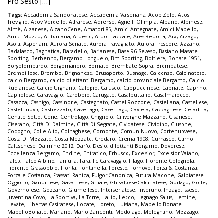
Pro Sesto […]
Tags:
Accademia Sandonatese
,
Accademia Valseriana
,
Acop Zelo
,
Acos
Treviglio
,
Acov Verdello
,
Adrarese
,
Adrense
,
Agnelli Olimpia
,
Albano
,
Albinese
,
Almè
,
Alzanese
,
AlzanoCene
,
Amatori 85
,
Amici Antegnate
,
Amici Mapello
,
Amici Mozzo
,
Antoniana
,
Ardesio
,
Ardor Lazzate
,
Ares Redona
,
Arx
,
Arzago
,
Asola
,
Asperiam
,
Aurora Seriate
,
Aurora Travagliato
,
Aurora Trescore
,
Azzano
,
Badalasco
,
Bagnatica
,
Baradello
,
Barianese
,
Base 96 Seveso
,
Basiano Masate
Sporting
,
Berbenno
,
Bergamp Longuelo
,
Bm Sporting
,
Boltiere
,
Bonate 1951
,
Borgolombardo
,
Borgomanero
,
Bornato
,
Brembate Sopra
,
Brembatese
,
Brembillese
,
Brembo
,
Brignanese
,
Brusaporto
,
Busnago
,
Calcense
,
Calcinatese
,
calcio Bergamo
,
calcio dilettanti Bergamo
,
calcio provinciale Bergamo
,
Calcio
Rudianese
,
Calcio Urgnano
,
Calepio
,
Calusco
,
Cappuccinese
,
Capriate
,
Caprino
,
Capriolese
,
Caravaggio
,
Carobbio
,
Carugate
,
Casalbuttano
,
Casalmaiocco
,
Casazza
,
Casnigo
,
Cassinone
,
Castegnato
,
Castel Rozzone
,
Castellana
,
Castellese
,
Castelnuovo
,
Castrezzato
,
Cavenago
,
Cavernago
,
Cavlera
,
Cazzaghese
,
Celadina
,
Cenate Sotto
,
Cene
,
Centrolago
,
Chignolo
,
Ciliverghe Mazzano
,
Cisanese
,
Ciserano
,
Città Di Dalmine
,
Città Di Segrate
,
Cividatese
,
Cividino
,
Clusone
,
Codogno
,
Colle Alto
,
Colnaghese
,
Comonte
,
Comun Nuovo
,
Cortenuovese
,
Costa Di Mezzate
,
Costa Mezzate
,
Credaro
,
Crema 1908
,
Curnasco
,
Curno
Caluschese
,
Dalmine 2012
,
Darfo
,
Desio
,
dilettanti Bergamo
,
Doverese
,
Eccellenza Bergamo
,
Endine
,
Entratico
,
Erbusco
,
Excelsior
,
Excelsior Vaiano
,
Falco
,
Falco Albino
,
Fanfulla
,
Fara
,
Fc Caravaggio
,
Filago
,
Fiorente Colognola
,
Fiorente Grassobbio
,
Fiorita
,
Fontanella
,
Foresto
,
Fornovo
,
Forza & Costanza
,
Forza e Costanza
,
Frassati Ranica
,
Fulgor Canonica
,
Futura Madone
,
Galbiatese
Oggiono
,
Gandinese
,
Gavarnese
,
Ghiaie
,
GhisalbeseCalcinatese
,
Gorlago
,
Gorle
,
Governolese
,
Gozzano
,
Grumellese
,
Interseriatese
,
Inveruno
,
Inzago
,
Issese
,
Juventina Covo
,
La Sportiva
,
La Torre
,
Lallio
,
Lecco
,
Legnago Salus
,
Lemine
,
Levate
,
Libertas Casiratese
,
Locate
,
Loreto
,
Luisiana
,
Mapello Bonate
,
MapelloBonate
,
Mariano
,
Mario Zanconti
,
Medolago
,
Melegnano
,
Mezzago
,