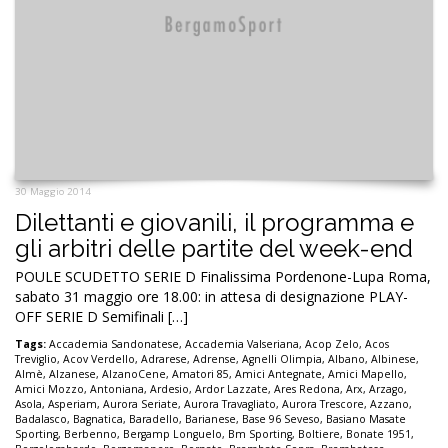
30 Maggio 2014
Dilettanti e giovanili, il programma e
gli arbitri delle partite del week-end
POULE SCUDETTO SERIE D Finalissima Pordenone-Lupa Roma,
sabato 31 maggio ore 18.00: in attesa di designazione PLAY-
OFF SERIE D Semifinali […]
Tags:
Accademia Sandonatese
,
Accademia Valseriana
,
Acop Zelo
,
Acos
Treviglio
,
Acov Verdello
,
Adrarese
,
Adrense
,
Agnelli Olimpia
,
Albano
,
Albinese
,
Almè
,
Alzanese
,
AlzanoCene
,
Amatori 85
,
Amici Antegnate
,
Amici Mapello
,
Amici Mozzo
,
Antoniana
,
Ardesio
,
Ardor Lazzate
,
Ares Redona
,
Arx
,
Arzago
,
Asola
,
Asperiam
,
Aurora Seriate
,
Aurora Travagliato
,
Aurora Trescore
,
Azzano
,
Badalasco
,
Bagnatica
,
Baradello
,
Barianese
,
Base 96 Seveso
,
Basiano Masate
Sporting
,
Berbenno
,
Bergamp Longuelo
,
Bm Sporting
,
Boltiere
,
Bonate 1951
,