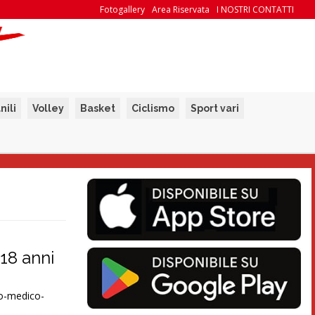
Fotogallery
Area Riservata
I NOSTRI CONTATTI
nili
Volley
Basket
Ciclismo
Sport vari
18 anni
ico-medico-