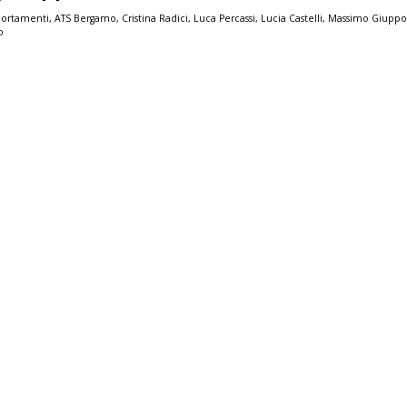
portamenti
,
ATS Bergamo
,
Cristina Radici
,
Luca Percassi
,
Lucia Castelli
,
Massimo Giuppo
o