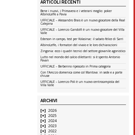
ARTICOLI RECENTI
Bene i nuovi, i Primavera e i veterani meglio: poker
AlbinoLeffe a Pavia
UFFICIALE – Alessandro Brais è un nuovo giocatore della Real
Calepina
UFFICIALE – Lorenzo Gandolfi è un nuovo giocatore del Villa
Valle
Ederson in campo, test per Kolasinac: il sabato felice di Sarri
AlbinoLeffe, i formatori del vivaio e le loro dichiarazioni
Zingonia: ecco i quadri tecnici del settore giovanile agonistico
Lutto nel mondo del calcio dilettanti: si è spento Antonio
Pavan
UFFICIALE – Berbenno ripescato in Prima categoria
Con l’Arezzo domenica come col Mantova: in sede e a porte
chiuse
UFFICIALE – Lorenzo Poli è un nuovo centrocampista del
Villa Valle
ARCHIVI
2026
2025
2024
2023
2022