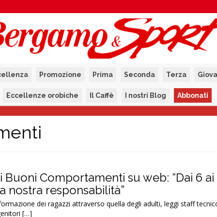
cellenza
Promozione
Prima
Seconda
Terza
Giova
Eccellenze orobiche
Il Caffè
I nostri Blog
Abbonati
menti
 i Buoni Comportamenti su web: “Dai 6 ai 
la nostra responsabilità”
 formazione dei ragazzi attraverso quella degli adulti, leggi staff tecn
enitori […]