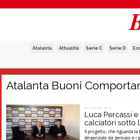
Atalanta
Attualità
Serie C
Serie D
Ec
Atalanta Buoni Comporta
05 Dicembre 2019
Luca Percassi e
calciatori sotto 
Il progetto, che riguarda la
dirigenziale da gennaio e i g