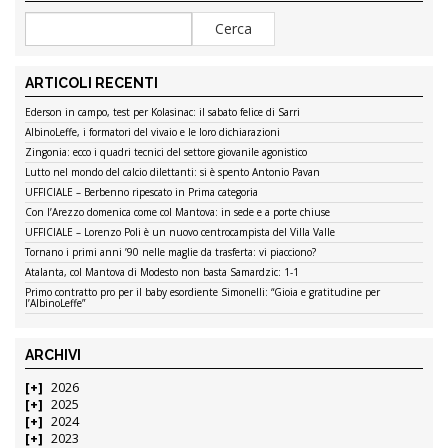
ARTICOLI RECENTI
Ederson in campo, test per Kolasinac: il sabato felice di Sarri
AlbinoLeffe, i formatori del vivaio e le loro dichiarazioni
Zingonia: ecco i quadri tecnici del settore giovanile agonistico
Lutto nel mondo del calcio dilettanti: si è spento Antonio Pavan
UFFICIALE – Berbenno ripescato in Prima categoria
Con l’Arezzo domenica come col Mantova: in sede e a porte chiuse
UFFICIALE – Lorenzo Poli è un nuovo centrocampista del Villa Valle
Tornano i primi anni ’90 nelle maglie da trasferta: vi piacciono?
Atalanta, col Mantova di Modesto non basta Samardzic: 1-1
Primo contratto pro per il baby esordiente Simonelli: “Gioia e gratitudine per
l’AlbinoLeffe”
ARCHIVI
2026
2025
2024
2023