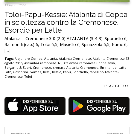
13 Agosto 2016
Toloi-Papu-Kessie: Atalanta di Coppa
in scioltezza contro la Cremonese.
Esordio per Latte
Atalanta – Cremonese 3-0 (2-0) ATALANTA (3-4-3): Sportiello 6;
Raimondi (cap.) 6, Toloi 6,5, Masiello 6; Spinazzola 6,5, Kurtic 6,
[…]
Tags:
Alejandro Gomez
,
Atalanta
,
Atalanta-Cremonese
,
Atalanta-Cremonese 13
agosto 2016
,
Atalanta-Cremonese 3-0
,
Atalanta-Cremonese Coppa Italia
,
Bergamo & Sport
,
Cremonese
,
cronaca Atalanta-Cremonese
,
Emmanuel Latte
Lath
,
Gasperini
,
Gomez
,
Kessi
,
Kessie
,
Papu
,
Sportiello
,
tabellino Atalanta-
Cremonese
,
Toloi
LEGGI TUTTO