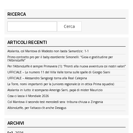
RICERCA
ARTICOLI RECENTI
Atalanta, col Mantova di Modesto non basta Samardzic: 1-1
Primo contratto pro per il baby esordiente Simonelli: “Gioia e gratitudine per
l’AlbinoLeffe”
Per l’AlbinoLeffe è sempre Primavera (1): “Pronti alla nuova avventura coi nostri valori”
UFFICIALE – La numero 11 del Villa Valle torna sulle spalle di Giorgio Siani
UFFICIALE – Alessandro Sangiorgi torna alla Real Calepina
La Torre, nomi importanti per la Juniores regionale (e in ottica Prima squadra)
Atalanta in lutto: è scomparso Amerigo Sarri, papà di mister Maurizio
Cosa ci lascia il Mondiale 2026
Col Mantova il secondo test mercoledì sera: tribuna chiusa a Zingonia
AlbinoLeffe, per l’attacco c’è anche Desogus
ARCHIVI
2026