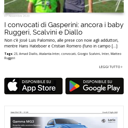
07 Novembre 2020
I convocati di Gasperini: ancora i baby
Ruggeri, Scalvini e Diallo
Non c’è José Luis Palomino, alle prese con noie agli adduttori,
mentre Hans Hateboer e Cristian Romero (l’uno in campo […]
Tags:
23
,
Amad Diallo
,
Atalanta-Inter
,
convocati
,
Giorgio Scalvini
,
Inter
,
Matteo
Ruggeri
LEGGI TUTTO