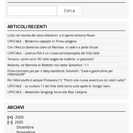
ARTICOLI RECENTI
Lutto nel mondo del calcio dilettanti: si è spento Antonio Pavan
UFFICIALE – Berbenno ripescato in Prima categoria
Con l’Arezzo domenica come col Mantova: in sede e a porte chiuse
UFFICIALE – Lorenzo Poli è un nuovo centrocampista del Villa Valle
Tornano i primi anni ’90 nelle maglie da trasferta: vi piacciono?
Atalanta, col Mantova di Modesto non basta Samardzic: 1-1
Primo contratto pro per il baby esordiente Simonelli: “Gioia e gratitudine per
l’AlbinoLeffe”
Per l’AlbinoLeffe è sempre Primavera (1): “Pronti alla nuova avventura coi nostri valori”
UFFICIALE – La numero 11 del Villa Valle torna sulle spalle di Giorgio Siani
UFFICIALE – Alessandro Sangiorgi torna alla Real Calepina
ARCHIVI
2026
2025
Dicembre
Novembre