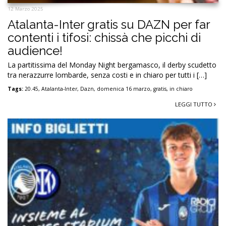
12 Marzo 2025
Atalanta-Inter gratis su DAZN per far
contenti i tifosi: chissà che picchi di
audience!
La partitissima del Monday Night bergamasco, il derby scudetto
tra nerazzurre lombarde, senza costi e in chiaro per tutti i […]
Tags:
20.45
,
Atalanta-Inter
,
Dazn
,
domenica 16 marzo
,
gratis
,
in chiaro
LEGGI TUTTO