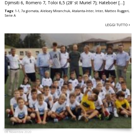
Djimsiti 6, Romero 7, Toloi 6,5 (28′ st Muriel 7); Hateboer […]
Tags:
1-1
,
7a giornata
,
Aleksey Miranchuk
,
Atalanta-Inter
,
Inter
,
Matteo Ruggeri
,
Serie A
LEGGI TUTTO
08 Novembre 2020