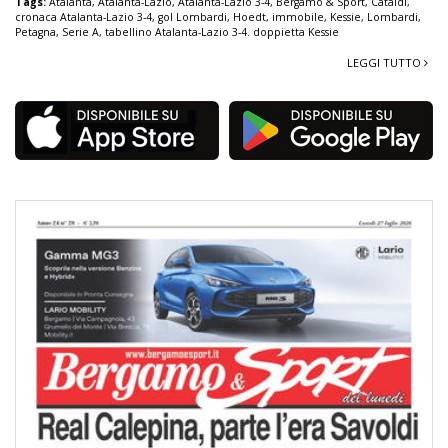
Tags:
Atalanta
,
Atalanta-Lazio
,
Atalanta-Lazio 3-4
,
Bergamo & Sport
,
Cataldi
,
cronaca Atalanta-Lazio 3-4
,
gol Lombardi
,
Hoedt
,
immobile
,
Kessie
,
Lombardi
,
Petagna
,
Serie A
,
tabellino Atalanta-Lazio 3-4. doppietta Kessie
LEGGI TUTTO