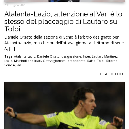
23 Giugno 2020
Atalanta-Lazio, attenzione al Var: è lo
stesso del placcaggio di Lautaro su
Toloi
Daniele Orsato della sezione di Schio è l’arbitro designato per
Atalanta-Lazio, match clou dell’ottava giornata di ritorno di serie
A, […]
Tags:
Atalanta-Lazio
,
Daniele Orsato
,
designazione
,
Inter
,
Lautaro Martinez
,
Lazio
,
Massimiliano Irrati
,
Ottava giornata
,
precedente
,
Rafael Toloi
,
Ritorno
,
Serie A
,
var
LEGGI TUTTO