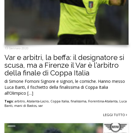
13 Gennaio 2020
Var e arbitri, la beffa: il designatore si
scusa, ma a Firenze il Var è l’arbitro
della finale di Coppa Italia
di Simone Fornoni Signore e signori, le comiche. Hanno messo
Luca Banti, il fischietto della finalissima di Coppa Italia
all’Olimpico […]
Tags:
arbitro
,
Atalanta-Lazio
,
Coppa Italia
,
finalissima
,
Fiorentina-Atalanta
,
Luca
Banti
,
mani di Bastos
,
var
LEGGI TUTTO