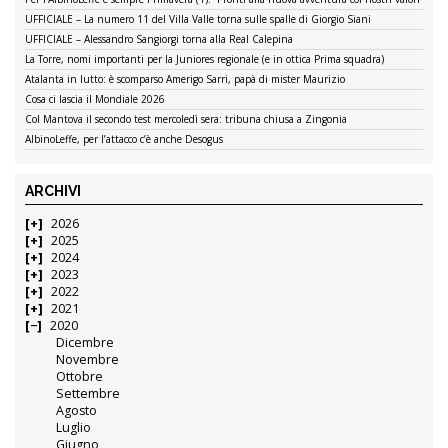
UFFICIALE – La numero 11 del Villa Valle torna sulle spalle di Giorgio Siani
UFFICIALE – Alessandro Sangiorgi torna alla Real Calepina
La Torre, nomi importanti per la Juniores regionale (e in ottica Prima squadra)
Atalanta in lutto: è scomparso Amerigo Sarri, papà di mister Maurizio
Cosa ci lascia il Mondiale 2026
Col Mantova il secondo test mercoledì sera: tribuna chiusa a Zingonia
AlbinoLeffe, per l’attacco c’è anche Desogus
ARCHIVI
2026
2025
2024
2023
2022
2021
2020
Dicembre
Novembre
Ottobre
Settembre
Agosto
Luglio
Giugno