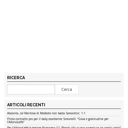
RICERCA
ARTICOLI RECENTI
Atalanta, col Mantova di Modesto non basta Samardzic: 1-1
Primo contratto pro per il baby esordiente Simonelli: “Gioia e gratitudine per
l’AlbinoLeffe”
Per l’AlbinoLeffe è sempre Primavera (1): “Pronti alla nuova avventura coi nostri valori”