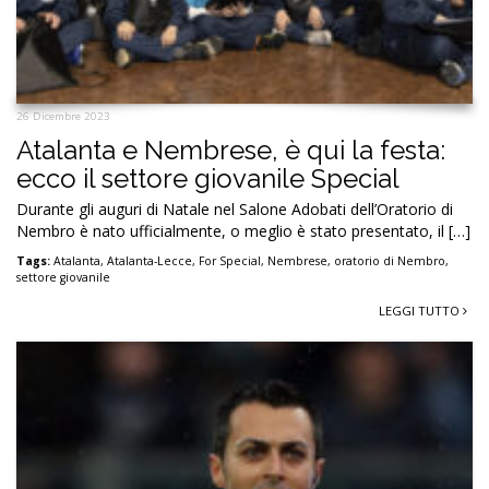
26 Dicembre 2023
Atalanta e Nembrese, è qui la festa:
ecco il settore giovanile Special
Durante gli auguri di Natale nel Salone Adobati dell’Oratorio di
Nembro è nato ufficialmente, o meglio è stato presentato, il […]
Tags:
Atalanta
,
Atalanta-Lecce
,
For Special
,
Nembrese
,
oratorio di Nembro
,
settore giovanile
LEGGI TUTTO