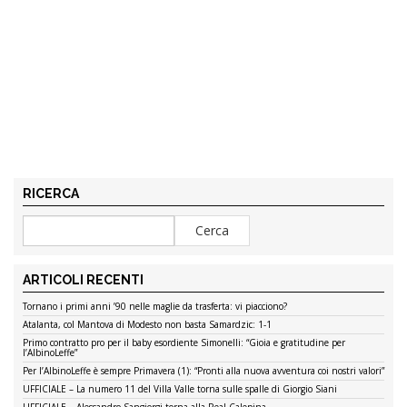
RICERCA
ARTICOLI RECENTI
Tornano i primi anni ’90 nelle maglie da trasferta: vi piacciono?
Atalanta, col Mantova di Modesto non basta Samardzic: 1-1
Primo contratto pro per il baby esordiente Simonelli: “Gioia e gratitudine per
l’AlbinoLeffe”
Per l’AlbinoLeffe è sempre Primavera (1): “Pronti alla nuova avventura coi nostri valori”
UFFICIALE – La numero 11 del Villa Valle torna sulle spalle di Giorgio Siani
UFFICIALE – Alessandro Sangiorgi torna alla Real Calepina