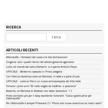
RICERCA
ARTICOLI RECENTI
AlbinoLeffe, i formatori del vivaio e le loro dichiarazioni
Zingonia: ecco i quadri tecnici del settore giovanile agonistico
Lutto nel mondo del calcio dilettanti: si è spento Antonio Pavan
UFFICIALE – Berbenno ripescato in Prima categoria
Con l’Arezzo domenica come col Mantova: in sede e a porte chiuse
UFFICIALE – Lorenzo Poli è un nuovo centrocampista del Villa Valle
Tornano i primi anni ’90 nelle maglie da trasferta: vi piacciono?
Atalanta, col Mantova di Modesto non basta Samardzic: 1-1
Primo contratto pro per il baby esordiente Simonelli: “Gioia e gratitudine per
l’AlbinoLeffe”
Per l’AlbinoLeffe è sempre Primavera (1): “Pronti alla nuova avventura coi nostri valori”