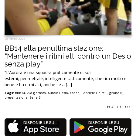
28 Aprile 2023
BB14 alla penultima stazione:
“Mantenere i ritmi alti contro un Desio
senza play”
“L’Aurora è una squadra praticamente di soli
esterni, perimetrale, intelligente tatticamente, che tira molto e
bene e ha ritmi alti, anche se a […]
Tags:
#bb14
,
29a giornata
,
Aurora Desio
,
coach
,
Gabriele Ghirelli
,
girone B
,
presentazione
,
Serie B
LEGGI TUTTO