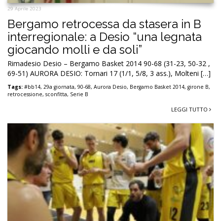
29 Aprile 2023
Bergamo retrocessa da stasera in B
interregionale: a Desio “una legnata
giocando molli e da soli”
Rimadesio Desio – Bergamo Basket 2014 90-68 (31-23, 50-32 ,
69-51) AURORA DESIO: Tornari 17 (1/1, 5/8, 3 ass.), Molteni […]
Tags:
#bb14
,
29a giornata
,
90-68
,
Aurora Desio
,
Bergamo Basket 2014
,
girone B
,
retrocessione
,
sconfitta
,
Serie B
LEGGI TUTTO