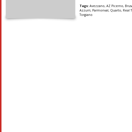
Tags:
Avezzano
,
AZ Picerno
,
Brus
Azzurri
,
Parmonval
,
Quarto
,
Real 
Torgiano