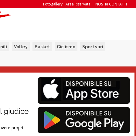
Fotogallery
Area Riservata
I NOSTRI CONTATTI
nili
Volley
Basket
Ciclismo
Sport vari
l giudice
avere propri