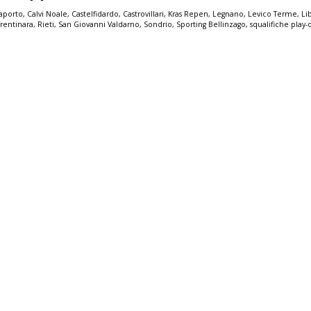
aporto
,
Calvi Noale
,
Castelfidardo
,
Castrovillari
,
Kras Repen
,
Legnano
,
Levico Terme
,
Li
Trentinara
,
Rieti
,
San Giovanni Valdarno
,
Sondrio
,
Sporting Bellinzago
,
squalifiche play-