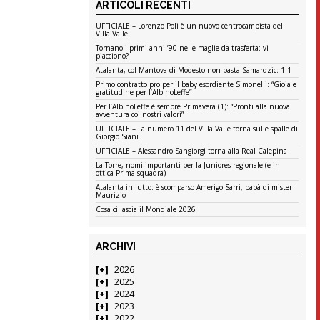
ARTICOLI RECENTI
UFFICIALE – Lorenzo Poli è un nuovo centrocampista del
Villa Valle
Tornano i primi anni ’90 nelle maglie da trasferta: vi
piacciono?
Atalanta, col Mantova di Modesto non basta Samardzic: 1-1
Primo contratto pro per il baby esordiente Simonelli: “Gioia e
gratitudine per l’AlbinoLeffe”
Per l’AlbinoLeffe è sempre Primavera (1): “Pronti alla nuova
avventura coi nostri valori”
UFFICIALE – La numero 11 del Villa Valle torna sulle spalle di
Giorgio Siani
UFFICIALE – Alessandro Sangiorgi torna alla Real Calepina
La Torre, nomi importanti per la Juniores regionale (e in
ottica Prima squadra)
Atalanta in lutto: è scomparso Amerigo Sarri, papà di mister
Maurizio
Cosa ci lascia il Mondiale 2026
ARCHIVI
2026
2025
2024
2023
2022