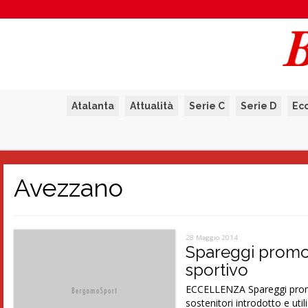
Atalanta
Attualità
Serie C
Serie D
Ec
Avezzano
28 Maggio 2014
Spareggi promozi
sportivo
ECCELLENZA Spareggi promo
sostenitori introdotto e util