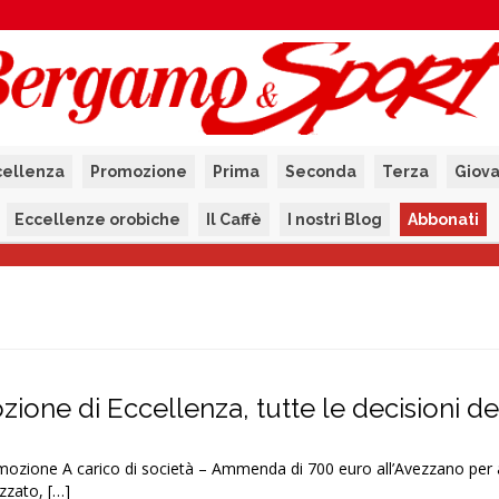
cellenza
Promozione
Prima
Seconda
Terza
Giova
Eccellenze orobiche
Il Caffè
I nostri Blog
Abbonati
one di Eccellenza, tutte le decisioni de
zione A carico di società – Ammenda di 700 euro all’Avezzano per 
izzato, […]