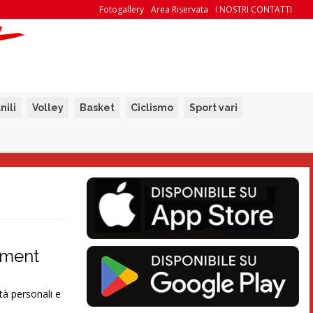
Fotogallery
Area Riservata
I NOSTRI CONTATTI
nili
Volley
Basket
Ciclismo
Sport vari
ement
tà personali e