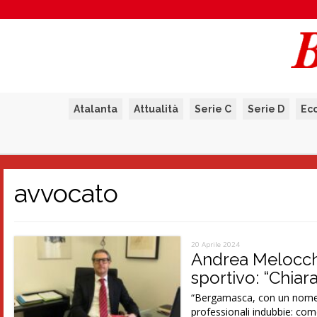
Atalanta
Attualità
Serie C
Serie D
Ec
avvocato
20 Aprile 2024
Andrea Melocch
sportivo: “Chiara
“Bergamasca, con un nome in
professionali indubbie: com