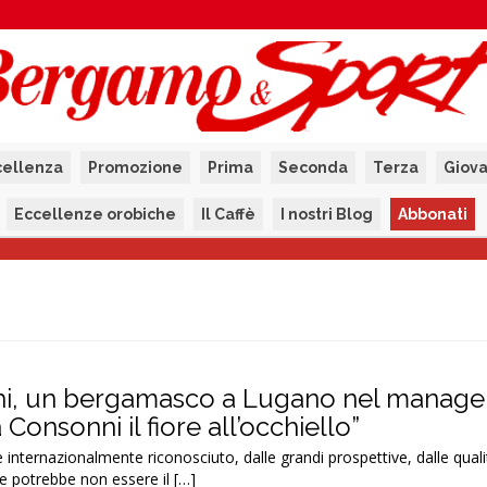
cellenza
Promozione
Prima
Seconda
Terza
Giova
Eccellenze orobiche
Il Caffè
I nostri Blog
Abbonati
i, un bergamasco a Lugano nel manag
 Consonni il fiore all’occhiello”
ternazionalmente riconosciuto, dalle grandi prospettive, dalle quali
e potrebbe non essere il […]