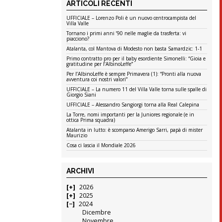
ARTICOLI RECENTI
UFFICIALE – Lorenzo Poli è un nuovo centrocampista del
Villa Valle
Tornano i primi anni ’90 nelle maglie da trasferta: vi
piacciono?
Atalanta, col Mantova di Modesto non basta Samardzic: 1-1
Primo contratto pro per il baby esordiente Simonelli: “Gioia e
gratitudine per l’AlbinoLeffe”
Per l’AlbinoLeffe è sempre Primavera (1): “Pronti alla nuova
avventura coi nostri valori”
UFFICIALE – La numero 11 del Villa Valle torna sulle spalle di
Giorgio Siani
UFFICIALE – Alessandro Sangiorgi torna alla Real Calepina
La Torre, nomi importanti per la Juniores regionale (e in
ottica Prima squadra)
Atalanta in lutto: è scomparso Amerigo Sarri, papà di mister
Maurizio
Cosa ci lascia il Mondiale 2026
ARCHIVI
2026
2025
2024
Dicembre
Novembre