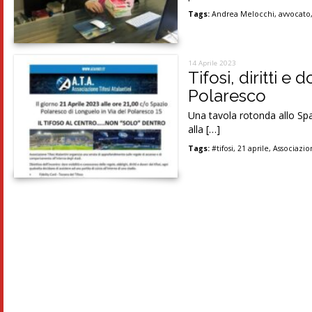
Tags:
Andrea Melocchi
,
avvocato
14 Aprile 2023
Tifosi, diritti 
Polaresco
Una tavola rotonda allo Spaz
alla […]
Tags:
#tifosi
,
21 aprile
,
Associazion