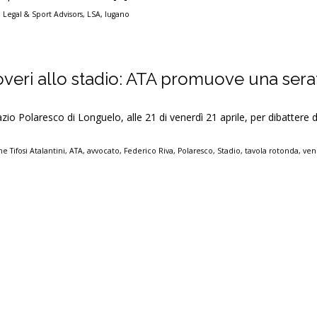
,
Legal & Sport Advisors
,
LSA
,
lugano
e doveri allo stadio: ATA promuove una sera
io Polaresco di Longuelo, alle 21 di venerdì 21 aprile, per dibattere d
e Tifosi Atalantini
,
ATA
,
avvocato
,
Federico Riva
,
Polaresco
,
Stadio
,
tavola rotonda
,
ven