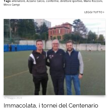
Tags:
allenatore
,
Azzano Calcio
,
conferme
,
direttore sportivo
,
Mario Rozzoni
,
Mirco Campi
LEGGI TUTTO
12 Maggio 2023
Immacolata, i tornei del Centenario