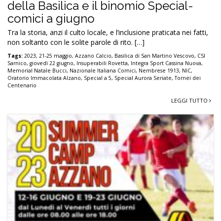
della Basilica e il binomio Special-
comici a giugno
Tra la storia, anzi il culto locale, e l’inclusione praticata nei fatti,
non soltanto con le solite parole di rito. […]
Tags:
2023
,
21-25 maggio
,
Azzano Calcio
,
Basilica di San Martino Vescovo
,
CSI
Sarnico
,
giovedì 22 giugno
,
Insuperabili Rovetta
,
Integra Sport Cassina Nuova
,
Memorial Natale Bucci
,
Nazionale Italiana Comici
,
Nembrese 1913
,
NIC
,
Oratorio Immacolata Alzano
,
Special a 5
,
Special Aurora Seriate
,
Tornei dei
Centenario
LEGGI TUTTO