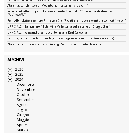
Atalanta, col Mantova di Modesto non basta Samardzic: 1-1
Primo contratto pro per il baby esordiente Simonelli: “Gioia e gratitudine per
l’AlbinoLeffe”
Per l’AlbinoLeffe è sempre Primavera (1): “Pronti alla nuova avventura coi nostri valori”
UFFICIALE – La numero 11 del Villa Valle torna sulle spalle di Giorgio Siani
UFFICIALE – Alessandro Sangiorgi torna alla Real Calepina
La Torre, nomi importanti per la Juniores regionale (e in ottica Prima squadra)
Atalanta in lutto: è scomparso Amerigo Sarri, papà di mister Maurizio
ARCHIVI
2026
2025
2024
Dicembre
Novembre
Ottobre
Settembre
Agosto
Luglio
Giugno
Maggio
Aprile
Marzo