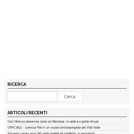
RICERCA
ARTICOLI RECENTI
Con l’Arezzo domenica come col Mantova: in sede e a porte chiuse
UFFICIALE – Lorenzo Poli è un nuovo centrocampista del Villa Valle
Tornano i primi anni ’90 nelle maglie da trasferta: vi piacciono?