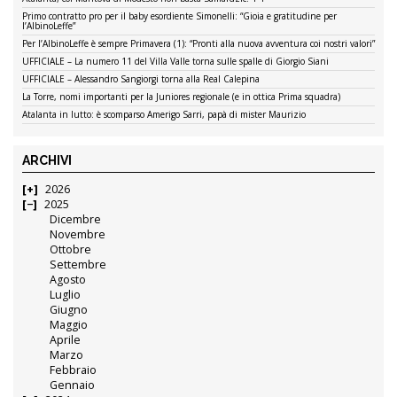
Primo contratto pro per il baby esordiente Simonelli: “Gioia e gratitudine per
l’AlbinoLeffe”
Per l’AlbinoLeffe è sempre Primavera (1): “Pronti alla nuova avventura coi nostri valori”
UFFICIALE – La numero 11 del Villa Valle torna sulle spalle di Giorgio Siani
UFFICIALE – Alessandro Sangiorgi torna alla Real Calepina
La Torre, nomi importanti per la Juniores regionale (e in ottica Prima squadra)
Atalanta in lutto: è scomparso Amerigo Sarri, papà di mister Maurizio
ARCHIVI
2026
2025
Dicembre
Novembre
Ottobre
Settembre
Agosto
Luglio
Giugno
Maggio
Aprile
Marzo
Febbraio
Gennaio