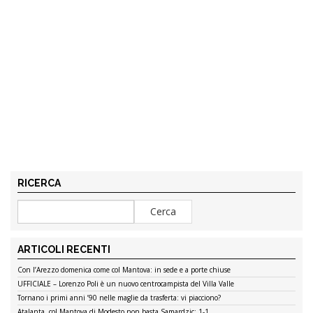
RICERCA
ARTICOLI RECENTI
Con l’Arezzo domenica come col Mantova: in sede e a porte chiuse
UFFICIALE – Lorenzo Poli è un nuovo centrocampista del Villa Valle
Tornano i primi anni ’90 nelle maglie da trasferta: vi piacciono?
Atalanta, col Mantova di Modesto non basta Samardzic: 1-1