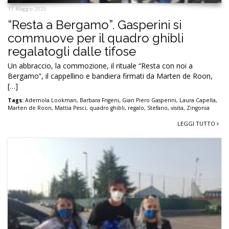
11 Maggio 2025
“Resta a Bergamo”. Gasperini si
commuove per il quadro ghibli
regalatogli dalle tifose
Un abbraccio, la commozione, il rituale “Resta con noi a
Bergamo”, il cappellino e bandiera firmati da Marten de Roon,
[…]
Tags:
Ademola Lookman
,
Barbara Frigeni
,
Gian Piero Gasperini
,
Laura Capella
,
Marten de Roon
,
Mattia Pesci
,
quadro ghibli
,
regalo
,
Stefano
,
visita
,
Zingonia
LEGGI TUTTO