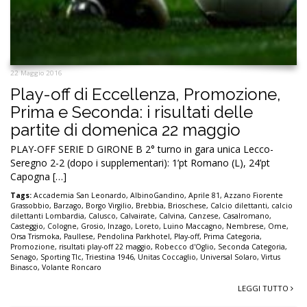
22 Maggio 2016
Play-off di Eccellenza, Promozione,
Prima e Seconda: i risultati delle
partite di domenica 22 maggio
PLAY-OFF SERIE D GIRONE B 2° turno in gara unica Lecco-
Seregno 2-2 (dopo i supplementari): 1’pt Romano (L), 24’pt
Capogna […]
Tags:
Accademia San Leonardo
,
AlbinoGandino
,
Aprile 81
,
Azzano Fiorente
Grassobbio
,
Barzago
,
Borgo Virgilio
,
Brebbia
,
Brioschese
,
Calcio dilettanti
,
calcio
dilettanti Lombardia
,
Calusco
,
Calvairate
,
Calvina
,
Canzese
,
Casalromano
,
Casteggio
,
Cologne
,
Grosio
,
Inzago
,
Loreto
,
Luino Maccagno
,
Nembrese
,
Ome
,
Orsa Trismoka
,
Paullese
,
Pendolina Parkhotel
,
Play-off
,
Prima Categoria
,
Promozione
,
risultati play-off 22 maggio
,
Robecco d'Oglio
,
Seconda Categoria
,
Senago
,
Sporting Tlc
,
Triestina 1946
,
Unitas Coccaglio
,
Universal Solaro
,
Virtus
Binasco
,
Volante Roncaro
LEGGI TUTTO