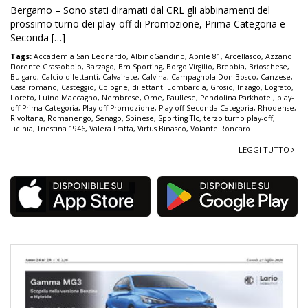
Bergamo – Sono stati diramati dal CRL gli abbinamenti del
prossimo turno dei play-off di Promozione, Prima Categoria e
Seconda […]
Tags:
Accademia San Leonardo
,
AlbinoGandino
,
Aprile 81
,
Arcellasco
,
Azzano
Fiorente Grassobbio
,
Barzago
,
Bm Sporting
,
Borgo Virgilio
,
Brebbia
,
Brioschese
,
Bulgaro
,
Calcio dilettanti
,
Calvairate
,
Calvina
,
Campagnola Don Bosco
,
Canzese
,
Casalromano
,
Casteggio
,
Cologne
,
dilettanti Lombardia
,
Grosio
,
Inzago
,
Lograto
,
Loreto
,
Luino Maccagno
,
Nembrese
,
Ome
,
Paullese
,
Pendolina Parkhotel
,
play-
off Prima Categoria
,
Play-off Promozione
,
Play-off Seconda Categoria
,
Rhodense
,
Rivoltana
,
Romanengo
,
Senago
,
Spinese
,
Sporting Tlc
,
terzo turno play-off
,
Ticinia
,
Triestina 1946
,
Valera Fratta
,
Virtus Binasco
,
Volante Roncaro
LEGGI TUTTO