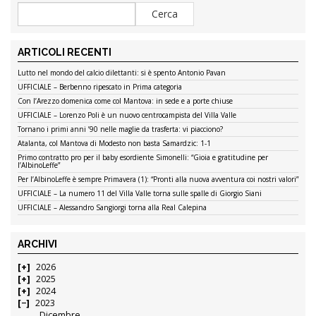
ARTICOLI RECENTI
Lutto nel mondo del calcio dilettanti: si è spento Antonio Pavan
UFFICIALE – Berbenno ripescato in Prima categoria
Con l’Arezzo domenica come col Mantova: in sede e a porte chiuse
UFFICIALE – Lorenzo Poli è un nuovo centrocampista del Villa Valle
Tornano i primi anni ’90 nelle maglie da trasferta: vi piacciono?
Atalanta, col Mantova di Modesto non basta Samardzic: 1-1
Primo contratto pro per il baby esordiente Simonelli: “Gioia e gratitudine per
l’AlbinoLeffe”
Per l’AlbinoLeffe è sempre Primavera (1): “Pronti alla nuova avventura coi nostri valori”
UFFICIALE – La numero 11 del Villa Valle torna sulle spalle di Giorgio Siani
UFFICIALE – Alessandro Sangiorgi torna alla Real Calepina
ARCHIVI
2026
2025
2024
2023
Dicembre