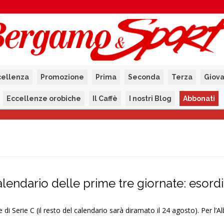
cellenza
Promozione
Prima
Seconda
Terza
Giova
Eccellenze orobiche
Il Caffè
I nostri Blog
Abbonati
calendario delle prime tre giornate: esord
 di Serie C (il resto del calendario sarà diramato il 24 agosto). Per l’A