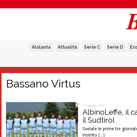
Atalanta
Attualità
Serie C
Serie D
Ec
Bassano Virtus
11 Agosto 2017
AlbinoLeffe, il 
il Sudtirol
Svelate le prime tre giornate
inserito […]