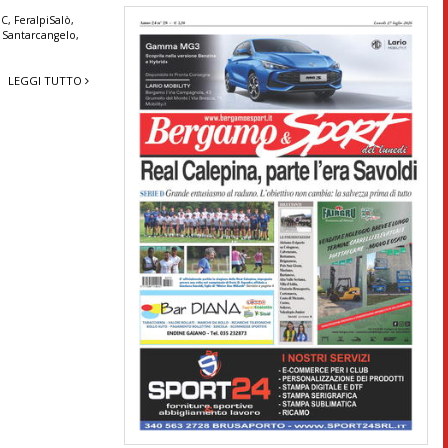
 C
,
FeraIpiSalò
,
,
Santarcangelo
,
LEGGI TUTTO