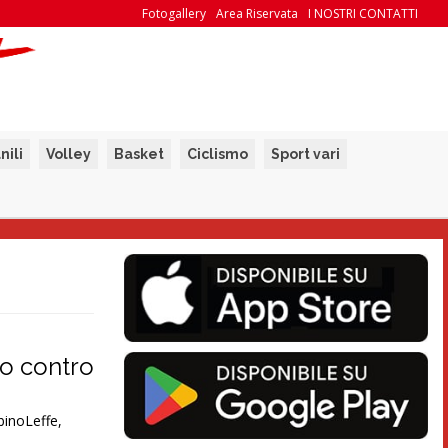
Fotogallery
Area Riservata
I NOSTRI CONTATTI
nili
Volley
Basket
Ciclismo
Sport vari
io contro
lbinoLeffe,