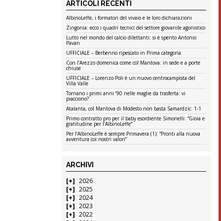
ARTICOLI RECENTI
AlbinoLeffe, i formatori del vivaio e le loro dichiarazioni
Zingonia: ecco i quadri tecnici del settore giovanile agonistico
Lutto nel mondo del calcio dilettanti: si è spento Antonio
Pavan
UFFICIALE – Berbenno ripescato in Prima categoria
Con l’Arezzo domenica come col Mantova: in sede e a porte
chiuse
UFFICIALE – Lorenzo Poli è un nuovo centrocampista del
Villa Valle
Tornano i primi anni ’90 nelle maglie da trasferta: vi
piacciono?
Atalanta, col Mantova di Modesto non basta Samardzic: 1-1
Primo contratto pro per il baby esordiente Simonelli: “Gioia e
gratitudine per l’AlbinoLeffe”
Per l’AlbinoLeffe è sempre Primavera (1): “Pronti alla nuova
avventura coi nostri valori”
ARCHIVI
2026
2025
2024
2023
2022