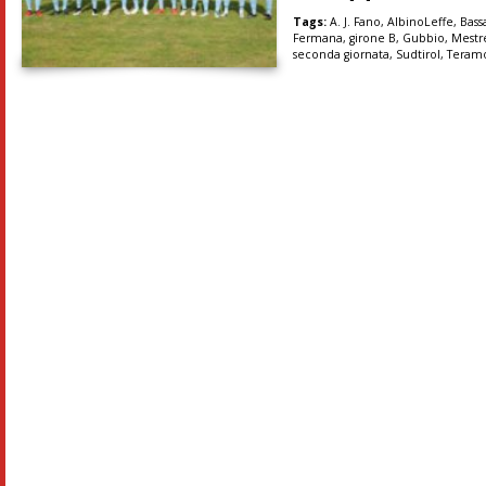
Tags:
A. J. Fano
,
AlbinoLeffe
,
Bass
Fermana
,
girone B
,
Gubbio
,
Mestr
seconda giornata
,
Sudtirol
,
Teram