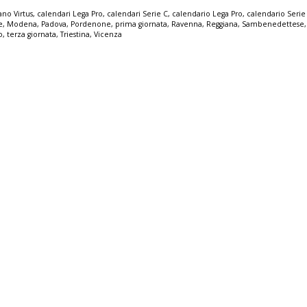
ano Virtus
,
calendari Lega Pro
,
calendari Serie C
,
calendario Lega Pro
,
calendario Serie
e
,
Modena
,
Padova
,
Pordenone
,
prima giornata
,
Ravenna
,
Reggiana
,
Sambenedettese
o
,
terza giornata
,
Triestina
,
Vicenza