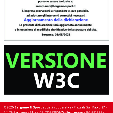
©2026
Bergamo & Sport
società cooperativa - Piazzale San Paolo 27 -
24128 Bergamo - P Iva e CF: 03589380165 - Reg. Imprese BG-391399 -