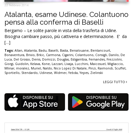
22 Febbraio 2014
Atalanta, esame Udinese. Colantuono
pensa alla conferma di Baselli
Bergamo – Le solite parole in vista della trasferta di Udine.
Bisogna cambiare passo, più cattiveria e determinazione. E’ da
[…]
Tags:
Allan
,
Atalanta
,
Badu
,
Baselli
,
Basta
,
Benalouane
,
Bentancourt
,
Bonaventura
,
Brivio
,
Brkic
,
Carmona
,
Cigarini
,
Colantuono
,
Consigli
,
Danilo
,
De
Luca
,
Del Grosso
,
Denis
,
Domizzi
,
Douglas
,
Estigarribia
,
Fernandes
,
Frezzolini
,
Giorgi
,
Guidolin
,
Kelava
,
Kone
,
Lazzari
,
Livaja
,
Lucchini
,
Maicosuel
,
Migliaccio
,
Mlinar
,
moralez
,
Muriel
,
Naldo
,
Nico Lopez Di Natale
,
Pinzi
,
Raimondi
,
Scuffet
,
Sportiello
,
Stendardo
,
Udinese
,
Widmer
,
Yebda
,
Yepes
,
Zielinski
LEGGI TUTTO