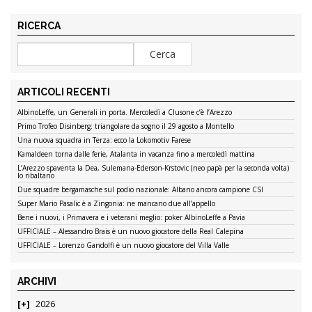
RICERCA
ARTICOLI RECENTI
AlbinoLeffe, un Generali in porta. Mercoledì a Clusone c’è l’Arezzo
Primo Trofeo Disinberg: triangolare da sogno il 29 agosto a Montello
Una nuova squadra in Terza: ecco la Lokomotiv Farese
Kamaldeen torna dalle ferie, Atalanta in vacanza fino a mercoledì mattina
L’Arezzo spaventa la Dea, Sulemana-Ederson-Krstovic (neo papà per la seconda volta)
lo ribaltano
Due squadre bergamasche sul podio nazionale: Albano ancora campione CSI
Super Mario Pasalic è a Zingonia: ne mancano due all’appello
Bene i nuovi, i Primavera e i veterani meglio: poker AlbinoLeffe a Pavia
UFFICIALE – Alessandro Brais è un nuovo giocatore della Real Calepina
UFFICIALE – Lorenzo Gandolfi è un nuovo giocatore del Villa Valle
ARCHIVI
2026