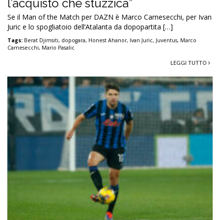
l’acquisto che stuzzica”
Se il Man of the Match per DAZN è Marco Carnesecchi, per Ivan
Juric e lo spogliatoio dell’Atalanta da dopopartita […]
Tags:
Berat Djimsiti
,
dopogara
,
Honest Ahanor
,
Ivan Juric
,
Juventus
,
Marco
Carnesecchi
,
Mario Pasalic
LEGGI TUTTO