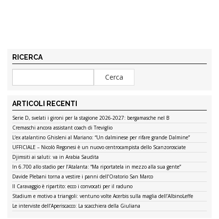
RICERCA
ARTICOLI RECENTI
Serie D, svelati i gironi per la stagione 2026-2027: bergamasche nel B
Cremaschi ancora assistant coach di Treviglio
L’ex atalantino Ghisleni al Mariano: “Un dalminese per rifare grande Dalmine”
UFFICIALE – Nicolò Regonesi è un nuovo centrocampista dello Scanzorosciate
Djimsiti ai saluti: va in Arabia Saudita
In 6.700 allo stadio per l’Atalanta: “Ma riportatela in mezzo alla sua gente”
Davide Plebani torna a vestire i panni dell’Oratorio San Marco
Il Caravaggio è ripartito: ecco i convocati per il raduno
Stadium e motivo a triangoli: ventuno volte Acerbis sulla maglia dell’AlbinoLeffe
Le interviste dell’Aperiscacco: La scacchiera della Giuliana