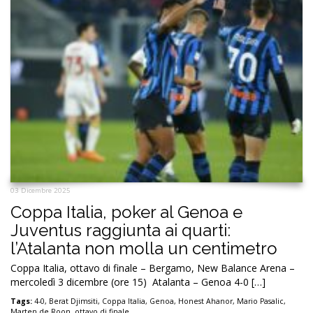
03 Dicembre 2025
Coppa Italia, poker al Genoa e
Juventus raggiunta ai quarti:
l’Atalanta non molla un centimetro
Coppa Italia, ottavo di finale – Bergamo, New Balance Arena –
mercoledì 3 dicembre (ore 15) Atalanta – Genoa 4-0 […]
Tags:
4-0
,
Berat Djimsiti
,
Coppa Italia
,
Genoa
,
Honest Ahanor
,
Mario Pasalic
,
Marten de Roon
,
ottavo di finale