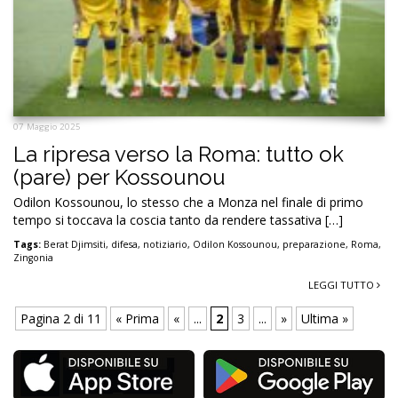
07 Maggio 2025
La ripresa verso la Roma: tutto ok
(pare) per Kossounou
Odilon Kossounou, lo stesso che a Monza nel finale di primo
tempo si toccava la coscia tanto da rendere tassativa […]
Tags:
Berat Djimsiti
,
difesa
,
notiziario
,
Odilon Kossounou
,
preparazione
,
Roma
,
Zingonia
LEGGI TUTTO
Pagina 2 di 11
« Prima
«
...
2
3
...
»
Ultima »