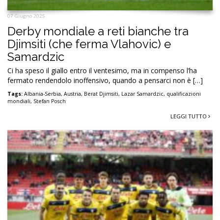
07 Giugno 2025
Derby mondiale a reti bianche tra
Djimsiti (che ferma Vlahovic) e
Samardzic
Ci ha speso il giallo entro il ventesimo, ma in compenso l’ha
fermato rendendolo inoffensivo, quando a pensarci non è […]
Tags:
Albania-Serbia
,
Austria
,
Berat Djimsiti
,
Lazar Samardzic
,
qualificazioni
mondiali
,
Stefan Posch
LEGGI TUTTO