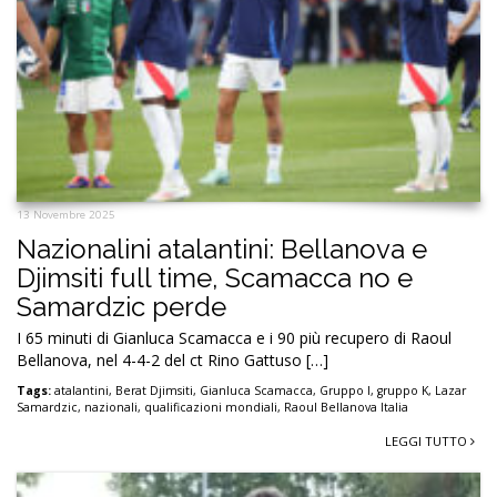
13 Novembre 2025
Nazionalini atalantini: Bellanova e
Djimsiti full time, Scamacca no e
Samardzic perde
I 65 minuti di Gianluca Scamacca e i 90 più recupero di Raoul
Bellanova, nel 4-4-2 del ct Rino Gattuso […]
Tags:
atalantini
,
Berat Djimsiti
,
Gianluca Scamacca
,
Gruppo I
,
gruppo K
,
Lazar
Samardzic
,
nazionali
,
qualificazioni mondiali
,
Raoul Bellanova Italia
LEGGI TUTTO