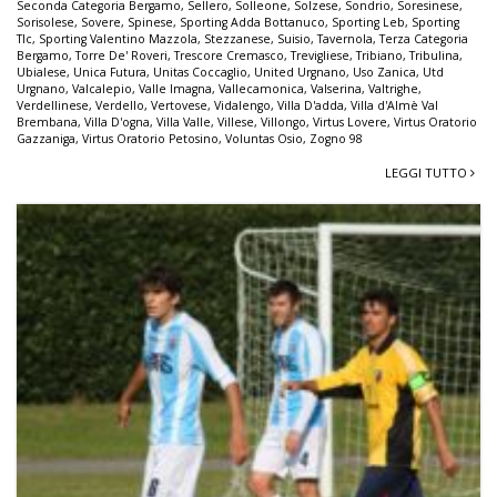
Seconda Categoria Bergamo
,
Sellero
,
Solleone
,
Solzese
,
Sondrio
,
Soresinese
,
Sorisolese
,
Sovere
,
Spinese
,
Sporting Adda Bottanuco
,
Sporting Leb
,
Sporting
Tlc
,
Sporting Valentino Mazzola
,
Stezzanese
,
Suisio
,
Tavernola
,
Terza Categoria
Bergamo
,
Torre De' Roveri
,
Trescore Cremasco
,
Trevigliese
,
Tribiano
,
Tribulina
,
Ubialese
,
Unica Futura
,
Unitas Coccaglio
,
United Urgnano
,
Uso Zanica
,
Utd
Urgnano
,
Valcalepio
,
Valle Imagna
,
Vallecamonica
,
Valserina
,
Valtrighe
,
Verdellinese
,
Verdello
,
Vertovese
,
Vidalengo
,
Villa D'adda
,
Villa d'Almè Val
Brembana
,
Villa D'ogna
,
Villa Valle
,
Villese
,
Villongo
,
Virtus Lovere
,
Virtus Oratorio
Gazzaniga
,
Virtus Oratorio Petosino
,
Voluntas Osio
,
Zogno 98
LEGGI TUTTO