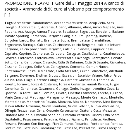
PROMOZIONE, PLAY-OFF Gare del 31 maggio 2014 A carico di
società – Ammenda di 50 euro al Vobarno per comportamento
[…]
Tags:
Accademia Sandonatese
,
Accademia Valseriana
,
Acop Zelo
,
Acos
Treviglio
,
Acov Verdello
,
Adrense
,
Albano
,
Albinese
,
Almè
,
Amici Mapello
,
Ares
Redona
,
Arx
,
Arzago
,
Aurora Trescore
,
Badalasco
,
Bagnatica
,
Baradello
,
Basiano
Masate Sporting
,
Berbenno
,
Bergamp Longuelo
,
Bm Sporting
,
Boltiere
,
Borgolombardo
,
Bornato
,
Brembate Sopra
,
Brembatese
,
Brembillese
,
Brignanese
,
Busnago
,
Calcense
,
Calcinatese
,
calcio Bergamo
,
calcio dilettanti
Bergamo
,
calcio provinciale Bergamo
,
Calcio Rudianese
,
Cappuccinese
,
Capriate
,
Caprino
,
Capriolese
,
Carobbio
,
Carugate
,
Casalbuttano
,
Casalmaiocco
,
Casazza
,
Castellese
,
Castelnuovo
,
Castrezzato
,
Cavenago
,
Cazzaghese
,
Cenate
Sotto
,
Cene
,
Centrolago
,
Chignolo
,
Città Di Dalmine
,
Città Di Segrate
,
Cividatese
,
Clusone
,
Codogno
,
Colle Alto
,
Colnaghese
,
Comonte
,
Comun Nuovo
,
Cortenuovese
,
Costa Di Mezzate
,
Costa Mezzate
,
Curno Caluschese
,
dilettanti
Bergamo
,
Doverese
,
Endine
,
Erbusco
,
Excelsior
,
Excelsior Vaiano
,
Falco
,
Falco
Albino
,
Fara
,
Filago
,
Fiorente Colognola
,
Fiorente Grassobbio
,
Fontanella
,
Foresto
,
Fornovo
,
Forza & Costanza
,
Forza e Costanza
,
Frassati Ranica
,
Fulgor
Canonica
,
Gandinese
,
Gavarnese
,
Gorlago
,
Gorle
,
Inzago
,
Juventina Covo
,
La
Sportiva
,
La Torre
,
Lallio
,
Lemine
,
Levate
,
Libertas Casiratese
,
Loreto
,
Luisiana
,
Mario Zanconti
,
Medolago
,
Melegnano
,
Mezzago
,
Monte Cremasco
,
Montello
,
Montodinese
,
Montorfano Rovato
,
Monvico
,
Mozzo
,
Nembrese
,
Nino Ronco
,
Nuova Atletic Almenno
,
Nuova Frontiera
,
Nuova Selvino
,
Nuova Valcavallina
,
Olimpic Trezzanese
,
Ome
,
Oratorio Calvenzano
,
Oratorio Costa Mezzate
,
Oratorio Maclodio
,
Oratorio Sabbioni
,
Oratorio Verdello
,
Oriens
,
Osio Sopra
,
Ospitaletto
,
Pagazzanese
,
Paladina
,
Palazzo Pignano
,
Pantigliate
,
Paullese
,
Pessano
,
Pessano Con Bornago
,
Pian Camuno
,
Pieranica
,
Ponteranica
,
Pontida
,
Pontirolese
,
Pozzuolo
,
Pradalunghese
,
Presezzo
,
Prezzatese
,
Prima Categoria