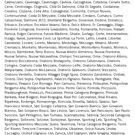
Castrezzato
,
Cavenago
,
Cavernago
,
Cavlera
,
Cazzaghese
,
Celadina
,
Cenate Sotto
,
Cene
,
Centrolago
,
Chignolo
,
Città Di Dalmine
,
Città Di Segrate
,
Cividatese
,
Cividino
,
Clusone
,
Colle Alto
,
Colnaghese
,
Comonte
,
Comun Nuovo
,
Cortenuovese
,
Costa Di Mezzate
,
Costa Mezzate
,
Credaro
,
Curnasco
,
Curno
Caluschese
,
Dalmine 2012
,
dilettanti Bergamo
,
Doverese
,
Endine
,
Entratico
,
Erbusco
,
Excelsior
,
Excelsior Vaiano
,
Falco
,
Falco Albino
,
Fc Caravaggio
,
Filago
,
Fiorente Colognola
,
Fiorente Grassobbio
,
Fiorita
,
Fontanella
,
Fornovo
,
Frassati
Ranica
,
Fulgor Canonica
,
Futura Madone
,
Ghiaie
,
Gorlago
,
Gorle
,
Interseriatese
,
Inzago
,
Issese
,
Juventina Covo
,
La Sportiva
,
La Torre
,
Lallio
,
Levate
,
Libertas
Casiratese
,
Locate
,
Loreto
,
Mariano
,
Medolago
,
Mezzago
,
Misano
,
Monte
Cremasco
,
Montello
,
Monterosso
,
Montodinese
,
Montorfano Rovato
,
Monvico
,
Mozzo
,
Nembrese
,
Nino Ronco
,
Nuova Atletic Almenno
,
Nuova Frontiera
,
Nuova Selvino
,
Nuova Valcavallina
,
Olimpic Trezzanese
,
Ome
,
Oratorio Albino
,
Oratorio Boccaleone
,
Oratorio Brusaporto
,
Oratorio Calvenzano
,
Oratorio
Cologno
,
Oratorio Costa Mezzate
,
Oratorio Leffe
,
Oratorio Maclodio
,
Oratorio
Malpensata
,
Oratorio Mozzanica
,
Oratorio Sabbioni
,
Oratorio Stezzano
,
Oratorio Verdello
,
Oratorio Villaggio Degli Sposi
,
Oratorio Zandobbio
,
Ordival
,
Oriens
,
Osio Sopra
,
Ospitaletto
,
Palazzo Pignano
,
Palosco
,
Pantigliate
,
Pba
,
Pessano
,
Pessano Con Bornago
,
Pian Camuno
,
Pieranica
,
Poliscalve
,
Polisportiva
Bergamo Alta
,
Polisportiva Nuova Orio
,
Ponte Calcio
,
Pontida
,
Pozzuolo
,
Pradalunghese
,
Presezzo
,
Prezzatese
,
Prima Categoria Bergamo
,
Primula
Barbata
,
Real Bolgare
,
Real Borgogna
,
Real Pol. Calcinatese
,
Real Rovato
,
Ripaltese
,
Rodengo
,
Romanengo
,
Roncola
,
Rovetta
,
Sabbio
,
Saiano
,
San
Francesco Virescit
,
San Giorgio Cellatica
,
San Giovanni Bianco
,
San Giovanni
Bienno
,
San Giovanni Bosco
,
San Leone
,
San Lorenzo
,
San Pancrazio
,
San Paolo
Soncino
,
San Pellegrino
,
San Tomaso
,
Scannabuese
,
Sebinia
,
Seconda Categoria
Bergamo
,
Solleone
,
Solzese
,
Sorisolese
,
Spinese
,
Sporting Leb
,
Sporting Tlc
,
Sporting Valentino Mazzola
,
Suisio
,
Tavernola
,
Terza Categoria Bergamo
,
Torre
De' Roveri
,
Trescore Cremasco
,
Tribulina
,
Ubialese
,
Unica Futura
,
Unitas
Coccaglio
,
United Urgnano
,
Uso Zanica
,
Utd Urgnano
,
Valle Imagna
,
Valserina
,