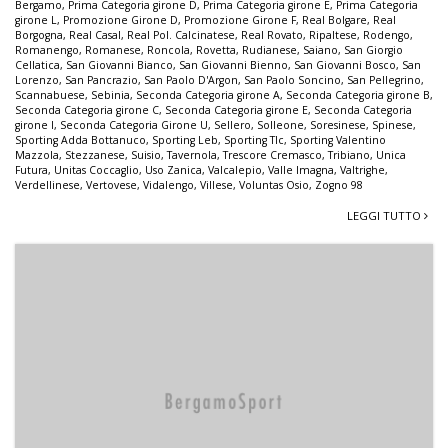
Bergamo
,
Prima Categoria girone D
,
Prima Categoria girone E
,
Prima Categoria
girone L
,
Promozione Girone D
,
Promozione Girone F
,
Real Bolgare
,
Real
Borgogna
,
Real Casal
,
Real Pol. Calcinatese
,
Real Rovato
,
Ripaltese
,
Rodengo
,
Romanengo
,
Romanese
,
Roncola
,
Rovetta
,
Rudianese
,
Saiano
,
San Giorgio
Cellatica
,
San Giovanni Bianco
,
San Giovanni Bienno
,
San Giovanni Bosco
,
San
Lorenzo
,
San Pancrazio
,
San Paolo D'Argon
,
San Paolo Soncino
,
San Pellegrino
,
Scannabuese
,
Sebinia
,
Seconda Categoria girone A
,
Seconda Categoria girone B
,
Seconda Categoria girone C
,
Seconda Categoria girone E
,
Seconda Categoria
girone I
,
Seconda Categoria Girone U
,
Sellero
,
Solleone
,
Soresinese
,
Spinese
,
Sporting Adda Bottanuco
,
Sporting Leb
,
Sporting Tlc
,
Sporting Valentino
Mazzola
,
Stezzanese
,
Suisio
,
Tavernola
,
Trescore Cremasco
,
Tribiano
,
Unica
Futura
,
Unitas Coccaglio
,
Uso Zanica
,
Valcalepio
,
Valle Imagna
,
Valtrighe
,
Verdellinese
,
Vertovese
,
Vidalengo
,
Villese
,
Voluntas Osio
,
Zogno 98
LEGGI TUTTO