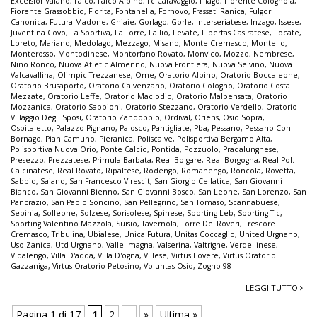
Excelsior Vaiano
,
Falco
,
Falco Albino
,
Fc Caravaggio
,
Filago
,
Fiorente Colognola
,
Fiorente Grassobbio
,
Fiorita
,
Fontanella
,
Fornovo
,
Frassati Ranica
,
Fulgor
Canonica
,
Futura Madone
,
Ghiaie
,
Gorlago
,
Gorle
,
Interseriatese
,
Inzago
,
Issese
,
Juventina Covo
,
La Sportiva
,
La Torre
,
Lallio
,
Levate
,
Libertas Casiratese
,
Locate
,
Loreto
,
Mariano
,
Medolago
,
Mezzago
,
Misano
,
Monte Cremasco
,
Montello
,
Monterosso
,
Montodinese
,
Montorfano Rovato
,
Monvico
,
Mozzo
,
Nembrese
,
Nino Ronco
,
Nuova Atletic Almenno
,
Nuova Frontiera
,
Nuova Selvino
,
Nuova
Valcavallina
,
Olimpic Trezzanese
,
Ome
,
Oratorio Albino
,
Oratorio Boccaleone
,
Oratorio Brusaporto
,
Oratorio Calvenzano
,
Oratorio Cologno
,
Oratorio Costa
Mezzate
,
Oratorio Leffe
,
Oratorio Maclodio
,
Oratorio Malpensata
,
Oratorio
Mozzanica
,
Oratorio Sabbioni
,
Oratorio Stezzano
,
Oratorio Verdello
,
Oratorio
Villaggio Degli Sposi
,
Oratorio Zandobbio
,
Ordival
,
Oriens
,
Osio Sopra
,
Ospitaletto
,
Palazzo Pignano
,
Palosco
,
Pantigliate
,
Pba
,
Pessano
,
Pessano Con
Bornago
,
Pian Camuno
,
Pieranica
,
Poliscalve
,
Polisportiva Bergamo Alta
,
Polisportiva Nuova Orio
,
Ponte Calcio
,
Pontida
,
Pozzuolo
,
Pradalunghese
,
Presezzo
,
Prezzatese
,
Primula Barbata
,
Real Bolgare
,
Real Borgogna
,
Real Pol.
Calcinatese
,
Real Rovato
,
Ripaltese
,
Rodengo
,
Romanengo
,
Roncola
,
Rovetta
,
Sabbio
,
Saiano
,
San Francesco Virescit
,
San Giorgio Cellatica
,
San Giovanni
Bianco
,
San Giovanni Bienno
,
San Giovanni Bosco
,
San Leone
,
San Lorenzo
,
San
Pancrazio
,
San Paolo Soncino
,
San Pellegrino
,
San Tomaso
,
Scannabuese
,
Sebinia
,
Solleone
,
Solzese
,
Sorisolese
,
Spinese
,
Sporting Leb
,
Sporting Tlc
,
Sporting Valentino Mazzola
,
Suisio
,
Tavernola
,
Torre De' Roveri
,
Trescore
Cremasco
,
Tribulina
,
Ubialese
,
Unica Futura
,
Unitas Coccaglio
,
United Urgnano
,
Uso Zanica
,
Utd Urgnano
,
Valle Imagna
,
Valserina
,
Valtrighe
,
Verdellinese
,
Vidalengo
,
Villa D'adda
,
Villa D'ogna
,
Villese
,
Virtus Lovere
,
Virtus Oratorio
Gazzaniga
,
Virtus Oratorio Petosino
,
Voluntas Osio
,
Zogno 98
LEGGI TUTTO
Pagina 1 di 17
1
2
...
»
Ultima »