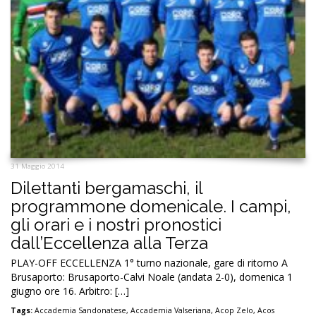
31 Maggio 2014
Dilettanti bergamaschi, il
programmone domenicale. I campi,
gli orari e i nostri pronostici
dall’Eccellenza alla Terza
PLAY-OFF ECCELLENZA 1° turno nazionale, gare di ritorno A
Brusaporto: Brusaporto-Calvi Noale (andata 2-0), domenica 1
giugno ore 16. Arbitro: […]
Tags:
Accademia Sandonatese
,
Accademia Valseriana
,
Acop Zelo
,
Acos