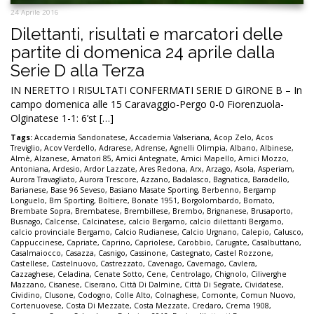
24 Aprile 2016
Dilettanti, risultati e marcatori delle
partite di domenica 24 aprile dalla
Serie D alla Terza
IN NERETTO I RISULTATI CONFERMATI SERIE D GIRONE B – In
campo domenica alle 15 Caravaggio-Pergo 0-0 Fiorenzuola-
Olginatese 1-1: 6’st […]
Tags:
Accademia Sandonatese
,
Accademia Valseriana
,
Acop Zelo
,
Acos
Treviglio
,
Acov Verdello
,
Adrarese
,
Adrense
,
Agnelli Olimpia
,
Albano
,
Albinese
,
Almè
,
Alzanese
,
Amatori 85
,
Amici Antegnate
,
Amici Mapello
,
Amici Mozzo
,
Antoniana
,
Ardesio
,
Ardor Lazzate
,
Ares Redona
,
Arx
,
Arzago
,
Asola
,
Asperiam
,
Aurora Travagliato
,
Aurora Trescore
,
Azzano
,
Badalasco
,
Bagnatica
,
Baradello
,
Barianese
,
Base 96 Seveso
,
Basiano Masate Sporting
,
Berbenno
,
Bergamp
Longuelo
,
Bm Sporting
,
Boltiere
,
Bonate 1951
,
Borgolombardo
,
Bornato
,
Brembate Sopra
,
Brembatese
,
Brembillese
,
Brembo
,
Brignanese
,
Brusaporto
,
Busnago
,
Calcense
,
Calcinatese
,
calcio Bergamo
,
calcio dilettanti Bergamo
,
calcio provinciale Bergamo
,
Calcio Rudianese
,
Calcio Urgnano
,
Calepio
,
Calusco
,
Cappuccinese
,
Capriate
,
Caprino
,
Capriolese
,
Carobbio
,
Carugate
,
Casalbuttano
,
Casalmaiocco
,
Casazza
,
Casnigo
,
Cassinone
,
Castegnato
,
Castel Rozzone
,
Castellese
,
Castelnuovo
,
Castrezzato
,
Cavenago
,
Cavernago
,
Cavlera
,
Cazzaghese
,
Celadina
,
Cenate Sotto
,
Cene
,
Centrolago
,
Chignolo
,
Ciliverghe
Mazzano
,
Cisanese
,
Ciserano
,
Città Di Dalmine
,
Città Di Segrate
,
Cividatese
,
Cividino
,
Clusone
,
Codogno
,
Colle Alto
,
Colnaghese
,
Comonte
,
Comun Nuovo
,
Cortenuovese
,
Costa Di Mezzate
,
Costa Mezzate
,
Credaro
,
Crema 1908
,