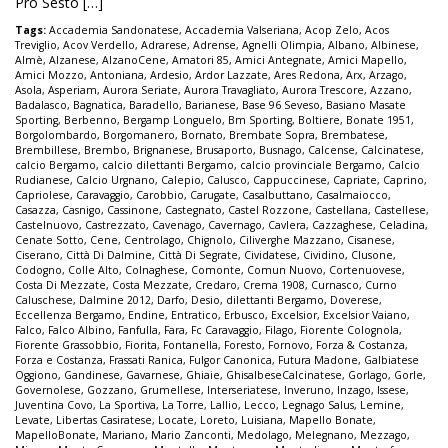
Pro Sesto […]
Tags:
Accademia Sandonatese
,
Accademia Valseriana
,
Acop Zelo
,
Acos
Treviglio
,
Acov Verdello
,
Adrarese
,
Adrense
,
Agnelli Olimpia
,
Albano
,
Albinese
,
Almè
,
Alzanese
,
AlzanoCene
,
Amatori 85
,
Amici Antegnate
,
Amici Mapello
,
Amici Mozzo
,
Antoniana
,
Ardesio
,
Ardor Lazzate
,
Ares Redona
,
Arx
,
Arzago
,
Asola
,
Asperiam
,
Aurora Seriate
,
Aurora Travagliato
,
Aurora Trescore
,
Azzano
,
Badalasco
,
Bagnatica
,
Baradello
,
Barianese
,
Base 96 Seveso
,
Basiano Masate
Sporting
,
Berbenno
,
Bergamp Longuelo
,
Bm Sporting
,
Boltiere
,
Bonate 1951
,
Borgolombardo
,
Borgomanero
,
Bornato
,
Brembate Sopra
,
Brembatese
,
Brembillese
,
Brembo
,
Brignanese
,
Brusaporto
,
Busnago
,
Calcense
,
Calcinatese
,
calcio Bergamo
,
calcio dilettanti Bergamo
,
calcio provinciale Bergamo
,
Calcio
Rudianese
,
Calcio Urgnano
,
Calepio
,
Calusco
,
Cappuccinese
,
Capriate
,
Caprino
,
Capriolese
,
Caravaggio
,
Carobbio
,
Carugate
,
Casalbuttano
,
Casalmaiocco
,
Casazza
,
Casnigo
,
Cassinone
,
Castegnato
,
Castel Rozzone
,
Castellana
,
Castellese
,
Castelnuovo
,
Castrezzato
,
Cavenago
,
Cavernago
,
Cavlera
,
Cazzaghese
,
Celadina
,
Cenate Sotto
,
Cene
,
Centrolago
,
Chignolo
,
Ciliverghe Mazzano
,
Cisanese
,
Ciserano
,
Città Di Dalmine
,
Città Di Segrate
,
Cividatese
,
Cividino
,
Clusone
,
Codogno
,
Colle Alto
,
Colnaghese
,
Comonte
,
Comun Nuovo
,
Cortenuovese
,
Costa Di Mezzate
,
Costa Mezzate
,
Credaro
,
Crema 1908
,
Curnasco
,
Curno
Caluschese
,
Dalmine 2012
,
Darfo
,
Desio
,
dilettanti Bergamo
,
Doverese
,
Eccellenza Bergamo
,
Endine
,
Entratico
,
Erbusco
,
Excelsior
,
Excelsior Vaiano
,
Falco
,
Falco Albino
,
Fanfulla
,
Fara
,
Fc Caravaggio
,
Filago
,
Fiorente Colognola
,
Fiorente Grassobbio
,
Fiorita
,
Fontanella
,
Foresto
,
Fornovo
,
Forza & Costanza
,
Forza e Costanza
,
Frassati Ranica
,
Fulgor Canonica
,
Futura Madone
,
Galbiatese
Oggiono
,
Gandinese
,
Gavarnese
,
Ghiaie
,
GhisalbeseCalcinatese
,
Gorlago
,
Gorle
,
Governolese
,
Gozzano
,
Grumellese
,
Interseriatese
,
Inveruno
,
Inzago
,
Issese
,
Juventina Covo
,
La Sportiva
,
La Torre
,
Lallio
,
Lecco
,
Legnago Salus
,
Lemine
,
Levate
,
Libertas Casiratese
,
Locate
,
Loreto
,
Luisiana
,
Mapello Bonate
,
MapelloBonate
,
Mariano
,
Mario Zanconti
,
Medolago
,
Melegnano
,
Mezzago
,