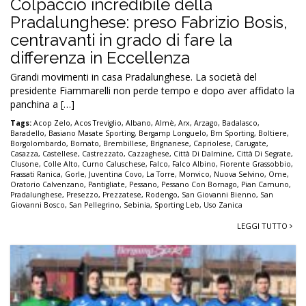
Colpaccio incredibile della
Pradalunghese: preso Fabrizio Bosis,
centravanti in grado di fare la
differenza in Eccellenza
Grandi movimenti in casa Pradalunghese. La società del
presidente Fiammarelli non perde tempo e dopo aver affidato la
panchina a […]
Tags:
Acop Zelo
,
Acos Treviglio
,
Albano
,
Almè
,
Arx
,
Arzago
,
Badalasco
,
Baradello
,
Basiano Masate Sporting
,
Bergamp Longuelo
,
Bm Sporting
,
Boltiere
,
Borgolombardo
,
Bornato
,
Brembillese
,
Brignanese
,
Capriolese
,
Carugate
,
Casazza
,
Castellese
,
Castrezzato
,
Cazzaghese
,
Città Di Dalmine
,
Città Di Segrate
,
Clusone
,
Colle Alto
,
Curno Caluschese
,
Falco
,
Falco Albino
,
Fiorente Grassobbio
,
Frassati Ranica
,
Gorle
,
Juventina Covo
,
La Torre
,
Monvico
,
Nuova Selvino
,
Ome
,
Oratorio Calvenzano
,
Pantigliate
,
Pessano
,
Pessano Con Bornago
,
Pian Camuno
,
Pradalunghese
,
Presezzo
,
Prezzatese
,
Rodengo
,
San Giovanni Bienno
,
San
Giovanni Bosco
,
San Pellegrino
,
Sebinia
,
Sporting Leb
,
Uso Zanica
LEGGI TUTTO