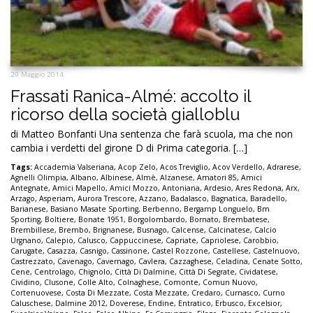
29 Maggio 2014
Frassati Ranica-Almé: accolto il
ricorso della società gialloblu
di Matteo Bonfanti Una sentenza che farà scuola, ma che non
cambia i verdetti del girone D di Prima categoria. […]
Tags:
Accademia Valseriana
,
Acop Zelo
,
Acos Treviglio
,
Acov Verdello
,
Adrarese
,
Agnelli Olimpia
,
Albano
,
Albinese
,
Almè
,
Alzanese
,
Amatori 85
,
Amici
Antegnate
,
Amici Mapello
,
Amici Mozzo
,
Antoniana
,
Ardesio
,
Ares Redona
,
Arx
,
Arzago
,
Asperiam
,
Aurora Trescore
,
Azzano
,
Badalasco
,
Bagnatica
,
Baradello
,
Barianese
,
Basiano Masate Sporting
,
Berbenno
,
Bergamp Longuelo
,
Bm
Sporting
,
Boltiere
,
Bonate 1951
,
Borgolombardo
,
Bornato
,
Brembatese
,
Brembillese
,
Brembo
,
Brignanese
,
Busnago
,
Calcense
,
Calcinatese
,
Calcio
Urgnano
,
Calepio
,
Calusco
,
Cappuccinese
,
Capriate
,
Capriolese
,
Carobbio
,
Carugate
,
Casazza
,
Casnigo
,
Cassinone
,
Castel Rozzone
,
Castellese
,
Castelnuovo
,
Castrezzato
,
Cavenago
,
Cavernago
,
Cavlera
,
Cazzaghese
,
Celadina
,
Cenate Sotto
,
Cene
,
Centrolago
,
Chignolo
,
Città Di Dalmine
,
Città Di Segrate
,
Cividatese
,
Cividino
,
Clusone
,
Colle Alto
,
Colnaghese
,
Comonte
,
Comun Nuovo
,
Cortenuovese
,
Costa Di Mezzate
,
Costa Mezzate
,
Credaro
,
Curnasco
,
Curno
Caluschese
,
Dalmine 2012
,
Doverese
,
Endine
,
Entratico
,
Erbusco
,
Excelsior
,