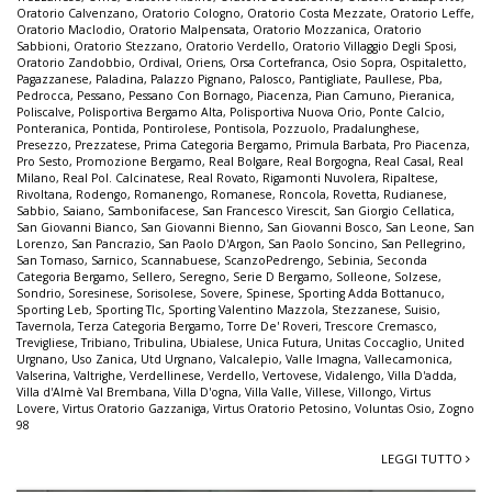
Oratorio Calvenzano
,
Oratorio Cologno
,
Oratorio Costa Mezzate
,
Oratorio Leffe
,
Oratorio Maclodio
,
Oratorio Malpensata
,
Oratorio Mozzanica
,
Oratorio
Sabbioni
,
Oratorio Stezzano
,
Oratorio Verdello
,
Oratorio Villaggio Degli Sposi
,
Oratorio Zandobbio
,
Ordival
,
Oriens
,
Orsa Cortefranca
,
Osio Sopra
,
Ospitaletto
,
Pagazzanese
,
Paladina
,
Palazzo Pignano
,
Palosco
,
Pantigliate
,
Paullese
,
Pba
,
Pedrocca
,
Pessano
,
Pessano Con Bornago
,
Piacenza
,
Pian Camuno
,
Pieranica
,
Poliscalve
,
Polisportiva Bergamo Alta
,
Polisportiva Nuova Orio
,
Ponte Calcio
,
Ponteranica
,
Pontida
,
Pontirolese
,
Pontisola
,
Pozzuolo
,
Pradalunghese
,
Presezzo
,
Prezzatese
,
Prima Categoria Bergamo
,
Primula Barbata
,
Pro Piacenza
,
Pro Sesto
,
Promozione Bergamo
,
Real Bolgare
,
Real Borgogna
,
Real Casal
,
Real
Milano
,
Real Pol. Calcinatese
,
Real Rovato
,
Rigamonti Nuvolera
,
Ripaltese
,
Rivoltana
,
Rodengo
,
Romanengo
,
Romanese
,
Roncola
,
Rovetta
,
Rudianese
,
Sabbio
,
Saiano
,
Sambonifacese
,
San Francesco Virescit
,
San Giorgio Cellatica
,
San Giovanni Bianco
,
San Giovanni Bienno
,
San Giovanni Bosco
,
San Leone
,
San
Lorenzo
,
San Pancrazio
,
San Paolo D'Argon
,
San Paolo Soncino
,
San Pellegrino
,
San Tomaso
,
Sarnico
,
Scannabuese
,
ScanzoPedrengo
,
Sebinia
,
Seconda
Categoria Bergamo
,
Sellero
,
Seregno
,
Serie D Bergamo
,
Solleone
,
Solzese
,
Sondrio
,
Soresinese
,
Sorisolese
,
Sovere
,
Spinese
,
Sporting Adda Bottanuco
,
Sporting Leb
,
Sporting Tlc
,
Sporting Valentino Mazzola
,
Stezzanese
,
Suisio
,
Tavernola
,
Terza Categoria Bergamo
,
Torre De' Roveri
,
Trescore Cremasco
,
Trevigliese
,
Tribiano
,
Tribulina
,
Ubialese
,
Unica Futura
,
Unitas Coccaglio
,
United
Urgnano
,
Uso Zanica
,
Utd Urgnano
,
Valcalepio
,
Valle Imagna
,
Vallecamonica
,
Valserina
,
Valtrighe
,
Verdellinese
,
Verdello
,
Vertovese
,
Vidalengo
,
Villa D'adda
,
Villa d'Almè Val Brembana
,
Villa D'ogna
,
Villa Valle
,
Villese
,
Villongo
,
Virtus
Lovere
,
Virtus Oratorio Gazzaniga
,
Virtus Oratorio Petosino
,
Voluntas Osio
,
Zogno
98
LEGGI TUTTO