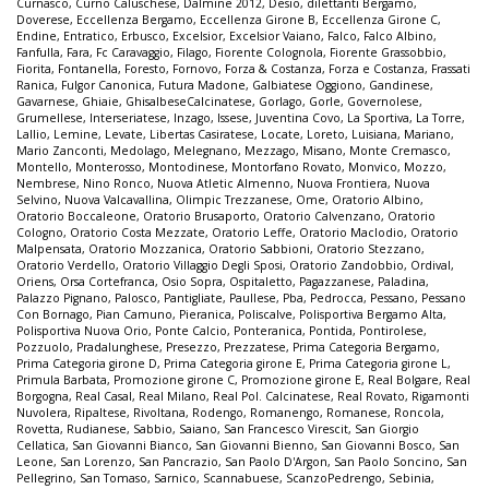
Curnasco
,
Curno Caluschese
,
Dalmine 2012
,
Desio
,
dilettanti Bergamo
,
Doverese
,
Eccellenza Bergamo
,
Eccellenza Girone B
,
Eccellenza Girone C
,
Endine
,
Entratico
,
Erbusco
,
Excelsior
,
Excelsior Vaiano
,
Falco
,
Falco Albino
,
Fanfulla
,
Fara
,
Fc Caravaggio
,
Filago
,
Fiorente Colognola
,
Fiorente Grassobbio
,
Fiorita
,
Fontanella
,
Foresto
,
Fornovo
,
Forza & Costanza
,
Forza e Costanza
,
Frassati
Ranica
,
Fulgor Canonica
,
Futura Madone
,
Galbiatese Oggiono
,
Gandinese
,
Gavarnese
,
Ghiaie
,
GhisalbeseCalcinatese
,
Gorlago
,
Gorle
,
Governolese
,
Grumellese
,
Interseriatese
,
Inzago
,
Issese
,
Juventina Covo
,
La Sportiva
,
La Torre
,
Lallio
,
Lemine
,
Levate
,
Libertas Casiratese
,
Locate
,
Loreto
,
Luisiana
,
Mariano
,
Mario Zanconti
,
Medolago
,
Melegnano
,
Mezzago
,
Misano
,
Monte Cremasco
,
Montello
,
Monterosso
,
Montodinese
,
Montorfano Rovato
,
Monvico
,
Mozzo
,
Nembrese
,
Nino Ronco
,
Nuova Atletic Almenno
,
Nuova Frontiera
,
Nuova
Selvino
,
Nuova Valcavallina
,
Olimpic Trezzanese
,
Ome
,
Oratorio Albino
,
Oratorio Boccaleone
,
Oratorio Brusaporto
,
Oratorio Calvenzano
,
Oratorio
Cologno
,
Oratorio Costa Mezzate
,
Oratorio Leffe
,
Oratorio Maclodio
,
Oratorio
Malpensata
,
Oratorio Mozzanica
,
Oratorio Sabbioni
,
Oratorio Stezzano
,
Oratorio Verdello
,
Oratorio Villaggio Degli Sposi
,
Oratorio Zandobbio
,
Ordival
,
Oriens
,
Orsa Cortefranca
,
Osio Sopra
,
Ospitaletto
,
Pagazzanese
,
Paladina
,
Palazzo Pignano
,
Palosco
,
Pantigliate
,
Paullese
,
Pba
,
Pedrocca
,
Pessano
,
Pessano
Con Bornago
,
Pian Camuno
,
Pieranica
,
Poliscalve
,
Polisportiva Bergamo Alta
,
Polisportiva Nuova Orio
,
Ponte Calcio
,
Ponteranica
,
Pontida
,
Pontirolese
,
Pozzuolo
,
Pradalunghese
,
Presezzo
,
Prezzatese
,
Prima Categoria Bergamo
,
Prima Categoria girone D
,
Prima Categoria girone E
,
Prima Categoria girone L
,
Primula Barbata
,
Promozione girone C
,
Promozione girone E
,
Real Bolgare
,
Real
Borgogna
,
Real Casal
,
Real Milano
,
Real Pol. Calcinatese
,
Real Rovato
,
Rigamonti
Nuvolera
,
Ripaltese
,
Rivoltana
,
Rodengo
,
Romanengo
,
Romanese
,
Roncola
,
Rovetta
,
Rudianese
,
Sabbio
,
Saiano
,
San Francesco Virescit
,
San Giorgio
Cellatica
,
San Giovanni Bianco
,
San Giovanni Bienno
,
San Giovanni Bosco
,
San
Leone
,
San Lorenzo
,
San Pancrazio
,
San Paolo D'Argon
,
San Paolo Soncino
,
San
Pellegrino
,
San Tomaso
,
Sarnico
,
Scannabuese
,
ScanzoPedrengo
,
Sebinia
,