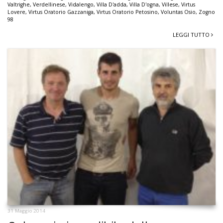
Valtrighe
,
Verdellinese
,
Vidalengo
,
Villa D'adda
,
Villa D'ogna
,
Villese
,
Virtus
Lovere
,
Virtus Oratorio Gazzaniga
,
Virtus Oratorio Petosino
,
Voluntas Osio
,
Zogno
98
LEGGI TUTTO
31 Maggio 2014