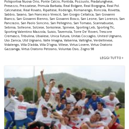
Polisportiva Nuova Orio
,
Ponte Calcio
,
Pontida
,
Pozzuolo
,
Pradalunghese
,
Presezzo
,
Prezzatese
,
Primula Barbata
,
Real Bolgare
,
Real Borgogna
,
Real Pol.
Calcinatese
,
Real Rovato
,
Ripaltese
,
Rodengo
,
Romanengo
,
Roncola
,
Rovetta
,
Sabbio
,
Saiano
,
San Francesco Virescit
,
San Giorgio Cellatica
,
San Giovanni
Bianco
,
San Giovanni Bienno
,
San Giovanni Bosco
,
San Leone
,
San Lorenzo
,
San
Pancrazio
,
San Paolo Soncino
,
San Pellegrino
,
San Tomaso
,
Scannabuese
,
Sebinia
,
Solleone
,
Solzese
,
Sorisolese
,
Spinese
,
Sporting Leb
,
Sporting Tlc
,
Sporting Valentino Mazzola
,
Suisio
,
Tavernola
,
Torre De' Roveri
,
Trescore
Cremasco
,
Tribulina
,
Ubialese
,
Unica Futura
,
Unitas Coccaglio
,
United Urgnano
,
Uso Zanica
,
Utd Urgnano
,
Valle Imagna
,
Valserina
,
Valtrighe
,
Verdellinese
,
Vidalengo
,
Villa D'adda
,
Villa D'ogna
,
Villese
,
Virtus Lovere
,
Virtus Oratorio
Gazzaniga
,
Virtus Oratorio Petosino
,
Voluntas Osio
,
Zogno 98
LEGGI TUTTO