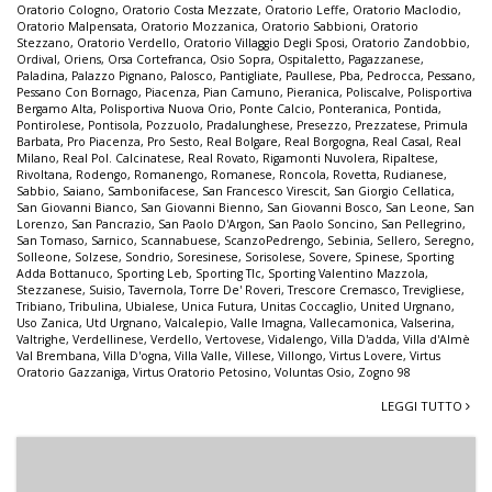
Oratorio Cologno
,
Oratorio Costa Mezzate
,
Oratorio Leffe
,
Oratorio Maclodio
,
Oratorio Malpensata
,
Oratorio Mozzanica
,
Oratorio Sabbioni
,
Oratorio
Stezzano
,
Oratorio Verdello
,
Oratorio Villaggio Degli Sposi
,
Oratorio Zandobbio
,
Ordival
,
Oriens
,
Orsa Cortefranca
,
Osio Sopra
,
Ospitaletto
,
Pagazzanese
,
Paladina
,
Palazzo Pignano
,
Palosco
,
Pantigliate
,
Paullese
,
Pba
,
Pedrocca
,
Pessano
,
Pessano Con Bornago
,
Piacenza
,
Pian Camuno
,
Pieranica
,
Poliscalve
,
Polisportiva
Bergamo Alta
,
Polisportiva Nuova Orio
,
Ponte Calcio
,
Ponteranica
,
Pontida
,
Pontirolese
,
Pontisola
,
Pozzuolo
,
Pradalunghese
,
Presezzo
,
Prezzatese
,
Primula
Barbata
,
Pro Piacenza
,
Pro Sesto
,
Real Bolgare
,
Real Borgogna
,
Real Casal
,
Real
Milano
,
Real Pol. Calcinatese
,
Real Rovato
,
Rigamonti Nuvolera
,
Ripaltese
,
Rivoltana
,
Rodengo
,
Romanengo
,
Romanese
,
Roncola
,
Rovetta
,
Rudianese
,
Sabbio
,
Saiano
,
Sambonifacese
,
San Francesco Virescit
,
San Giorgio Cellatica
,
San Giovanni Bianco
,
San Giovanni Bienno
,
San Giovanni Bosco
,
San Leone
,
San
Lorenzo
,
San Pancrazio
,
San Paolo D'Argon
,
San Paolo Soncino
,
San Pellegrino
,
San Tomaso
,
Sarnico
,
Scannabuese
,
ScanzoPedrengo
,
Sebinia
,
Sellero
,
Seregno
,
Solleone
,
Solzese
,
Sondrio
,
Soresinese
,
Sorisolese
,
Sovere
,
Spinese
,
Sporting
Adda Bottanuco
,
Sporting Leb
,
Sporting Tlc
,
Sporting Valentino Mazzola
,
Stezzanese
,
Suisio
,
Tavernola
,
Torre De' Roveri
,
Trescore Cremasco
,
Trevigliese
,
Tribiano
,
Tribulina
,
Ubialese
,
Unica Futura
,
Unitas Coccaglio
,
United Urgnano
,
Uso Zanica
,
Utd Urgnano
,
Valcalepio
,
Valle Imagna
,
Vallecamonica
,
Valserina
,
Valtrighe
,
Verdellinese
,
Verdello
,
Vertovese
,
Vidalengo
,
Villa D'adda
,
Villa d'Almè
Val Brembana
,
Villa D'ogna
,
Villa Valle
,
Villese
,
Villongo
,
Virtus Lovere
,
Virtus
Oratorio Gazzaniga
,
Virtus Oratorio Petosino
,
Voluntas Osio
,
Zogno 98
LEGGI TUTTO