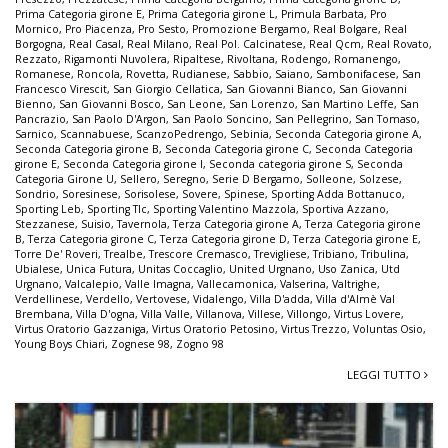
Prima Categoria girone E
,
Prima Categoria girone L
,
Primula Barbata
,
Pro
Mornico
,
Pro Piacenza
,
Pro Sesto
,
Promozione Bergamo
,
Real Bolgare
,
Real
Borgogna
,
Real Casal
,
Real Milano
,
Real Pol. Calcinatese
,
Real Qcm
,
Real Rovato
,
Rezzato
,
Rigamonti Nuvolera
,
Ripaltese
,
Rivoltana
,
Rodengo
,
Romanengo
,
Romanese
,
Roncola
,
Rovetta
,
Rudianese
,
Sabbio
,
Saiano
,
Sambonifacese
,
San
Francesco Virescit
,
San Giorgio Cellatica
,
San Giovanni Bianco
,
San Giovanni
Bienno
,
San Giovanni Bosco
,
San Leone
,
San Lorenzo
,
San Martino Leffe
,
San
Pancrazio
,
San Paolo D'Argon
,
San Paolo Soncino
,
San Pellegrino
,
San Tomaso
,
Sarnico
,
Scannabuese
,
ScanzoPedrengo
,
Sebinia
,
Seconda Categoria girone A
,
Seconda Categoria girone B
,
Seconda Categoria girone C
,
Seconda Categoria
girone E
,
Seconda Categoria girone I
,
Seconda categoria girone S
,
Seconda
Categoria Girone U
,
Sellero
,
Seregno
,
Serie D Bergamo
,
Solleone
,
Solzese
,
Sondrio
,
Soresinese
,
Sorisolese
,
Sovere
,
Spinese
,
Sporting Adda Bottanuco
,
Sporting Leb
,
Sporting Tlc
,
Sporting Valentino Mazzola
,
Sportiva Azzano
,
Stezzanese
,
Suisio
,
Tavernola
,
Terza Categoria girone A
,
Terza Categoria girone
B
,
Terza Categoria girone C
,
Terza Categoria girone D
,
Terza Categoria girone E
,
Torre De' Roveri
,
Trealbe
,
Trescore Cremasco
,
Trevigliese
,
Tribiano
,
Tribulina
,
Ubialese
,
Unica Futura
,
Unitas Coccaglio
,
United Urgnano
,
Uso Zanica
,
Utd
Urgnano
,
Valcalepio
,
Valle Imagna
,
Vallecamonica
,
Valserina
,
Valtrighe
,
Verdellinese
,
Verdello
,
Vertovese
,
Vidalengo
,
Villa D'adda
,
Villa d'Almè Val
Brembana
,
Villa D'ogna
,
Villa Valle
,
Villanova
,
Villese
,
Villongo
,
Virtus Lovere
,
Virtus Oratorio Gazzaniga
,
Virtus Oratorio Petosino
,
Virtus Trezzo
,
Voluntas Osio
,
Young Boys Chiari
,
Zognese 98
,
Zogno 98
LEGGI TUTTO