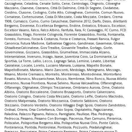
Cazzaghese
,
Celadina
,
Cenate Sotto
,
Cene
,
Centrolago
,
Chignolo
,
Ciliverghe
Mazzano
,
Cisanese
,
Ciserano
,
Città Di Dalmine
,
Città Di Segrate
,
Cividatese
,
Cividino
,
Clusone
,
Codogno
,
Colle Alto
,
Colnaghese
,
Comonte
,
Comun Nuovo
,
Cornatese
,
Cortenuovese
,
Costa Di Mezzate
,
Costa Mezzate
,
Credaro
,
Crema
1908
,
Curnasco
,
Curno
,
Curno Caluschese
,
Dalmine 2012
,
Darfo
,
Desio
,
dilettanti
Bergamo
,
Doverese
,
Eccellenza Bergamo
,
Endine
,
Entratico
,
Erbusco
,
Excelsior
,
Excelsior Vaiano
,
Falco
,
Falco Albino
,
Fanfulla
,
Fara
,
Fc Caravaggio
,
FC Curno
,
FCD
Grassobbio
,
Filago
,
Fiorente Colognola
,
Fiorente Grassobbio
,
Fiorita
,
Fontanella
,
Foresto
,
Fornovo
,
Forza & Costanza
,
Forza e Costanza
,
Frassati Ranica
,
Fulgor
Canonica
,
Futura Madone
,
Galbiatese Oggiono
,
Gandinese
,
Gavarnese
,
Ghiaie
,
GhisalbeseCalcinatese
,
Giov Trealbe
,
Giovanile Trealbe
,
Gorlago
,
Gorle
,
Governolese
,
Gozzano
,
Grassobbio
,
Grumellese
,
Immacolata Alzano
,
Interseriatese
,
Inveruno
,
Inzago
,
Issese
,
Juventina Covo
,
La Dominante
,
La
Sportiva
,
La Torre
,
Lallio
,
Lecco
,
Legnago Salus
,
Lemine
,
Levate
,
Libertas
Casiratese
,
Locate
,
Loreto
,
Luciano Manara
,
Luisiana
,
Mapello Bonate
,
MapelloBonate
,
Mariano
,
Mario Zanconti
,
Medolago
,
Melegnano
,
Mezzago
,
Misano
,
Monte Cremasco
,
Montello
,
Monterosso
,
Montodinese
,
Montorfano
Rovato
,
Monvico
,
Mozzanichese
,
Mozzo
,
Nembrese
,
Nino Ronco
,
Nuova Atletic
Almenno
,
Nuova Frontiera
,
Nuova Selvino
,
Nuova Valcavallina
,
Offanenghese
,
Offanengo
,
Olginatese
,
Olimpic Trezzanese
,
Ombriano Aurora
,
Ome
,
Oratorio
Albino
,
Oratorio Boccaleone
,
Oratorio Brusaporto
,
Oratorio Calvenzano
,
Oratorio Cologno
,
Oratorio Costa Mezzate
,
Oratorio Leffe
,
Oratorio Maclodio
,
Oratorio Malpensata
,
Oratorio Mozzanica
,
Oratorio Sabbioni
,
Oratorio
Stezzano
,
Oratorio Verdello
,
Oratorio Villaggio Degli Sposi
,
Oratorio Zandobbio
,
Ordival
,
Oriens
,
Orsa Cortefranca
,
Osio Sopra
,
Ospitaletto
,
Pagazzanese
,
Paladina
,
Palazzo Pignano
,
Palosco
,
Pantigliate
,
Paullese
,
Pba
,
Pedrengo
,
Pedrocca
,
Pessano
,
Pessano Con Bornago
,
Piacenza
,
Pian Camuno
,
Pieranica
,
Poliscalve
,
Polisportiva Bergamo Alta
,
Polisportiva Nuova Orio
,
Ponte Calcio
,
Ponteranica
,
Pontida
,
Pontirolese
,
Pontisola
,
Pozzuolo
,
Pradalunghese
,
Presezzo
,
Prezzatese
,
Prima Categoria Bergamo
,
Prima Categoria girone D
,