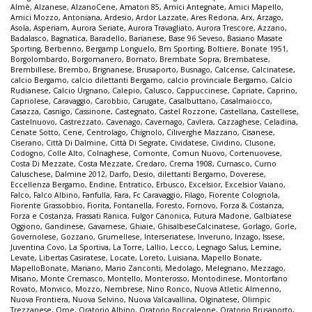
Almè
,
Alzanese
,
AlzanoCene
,
Amatori 85
,
Amici Antegnate
,
Amici Mapello
,
Amici Mozzo
,
Antoniana
,
Ardesio
,
Ardor Lazzate
,
Ares Redona
,
Arx
,
Arzago
,
Asola
,
Asperiam
,
Aurora Seriate
,
Aurora Travagliato
,
Aurora Trescore
,
Azzano
,
Badalasco
,
Bagnatica
,
Baradello
,
Barianese
,
Base 96 Seveso
,
Basiano Masate
Sporting
,
Berbenno
,
Bergamp Longuelo
,
Bm Sporting
,
Boltiere
,
Bonate 1951
,
Borgolombardo
,
Borgomanero
,
Bornato
,
Brembate Sopra
,
Brembatese
,
Brembillese
,
Brembo
,
Brignanese
,
Brusaporto
,
Busnago
,
Calcense
,
Calcinatese
,
calcio Bergamo
,
calcio dilettanti Bergamo
,
calcio provinciale Bergamo
,
Calcio
Rudianese
,
Calcio Urgnano
,
Calepio
,
Calusco
,
Cappuccinese
,
Capriate
,
Caprino
,
Capriolese
,
Caravaggio
,
Carobbio
,
Carugate
,
Casalbuttano
,
Casalmaiocco
,
Casazza
,
Casnigo
,
Cassinone
,
Castegnato
,
Castel Rozzone
,
Castellana
,
Castellese
,
Castelnuovo
,
Castrezzato
,
Cavenago
,
Cavernago
,
Cavlera
,
Cazzaghese
,
Celadina
,
Cenate Sotto
,
Cene
,
Centrolago
,
Chignolo
,
Ciliverghe Mazzano
,
Cisanese
,
Ciserano
,
Città Di Dalmine
,
Città Di Segrate
,
Cividatese
,
Cividino
,
Clusone
,
Codogno
,
Colle Alto
,
Colnaghese
,
Comonte
,
Comun Nuovo
,
Cortenuovese
,
Costa Di Mezzate
,
Costa Mezzate
,
Credaro
,
Crema 1908
,
Curnasco
,
Curno
Caluschese
,
Dalmine 2012
,
Darfo
,
Desio
,
dilettanti Bergamo
,
Doverese
,
Eccellenza Bergamo
,
Endine
,
Entratico
,
Erbusco
,
Excelsior
,
Excelsior Vaiano
,
Falco
,
Falco Albino
,
Fanfulla
,
Fara
,
Fc Caravaggio
,
Filago
,
Fiorente Colognola
,
Fiorente Grassobbio
,
Fiorita
,
Fontanella
,
Foresto
,
Fornovo
,
Forza & Costanza
,
Forza e Costanza
,
Frassati Ranica
,
Fulgor Canonica
,
Futura Madone
,
Galbiatese
Oggiono
,
Gandinese
,
Gavarnese
,
Ghiaie
,
GhisalbeseCalcinatese
,
Gorlago
,
Gorle
,
Governolese
,
Gozzano
,
Grumellese
,
Interseriatese
,
Inveruno
,
Inzago
,
Issese
,
Juventina Covo
,
La Sportiva
,
La Torre
,
Lallio
,
Lecco
,
Legnago Salus
,
Lemine
,
Levate
,
Libertas Casiratese
,
Locate
,
Loreto
,
Luisiana
,
Mapello Bonate
,
MapelloBonate
,
Mariano
,
Mario Zanconti
,
Medolago
,
Melegnano
,
Mezzago
,
Misano
,
Monte Cremasco
,
Montello
,
Monterosso
,
Montodinese
,
Montorfano
Rovato
,
Monvico
,
Mozzo
,
Nembrese
,
Nino Ronco
,
Nuova Atletic Almenno
,
Nuova Frontiera
,
Nuova Selvino
,
Nuova Valcavallina
,
Olginatese
,
Olimpic
Trezzanese
,
Ome
,
Oratorio Albino
,
Oratorio Boccaleone
,
Oratorio Brusaporto
,