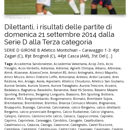
21 Settembre 2014
Dilettanti, i risultati delle partite di
domenica 21 settembre 2014 dalla
Serie D alla Terza categoria
SERIE D GIRONE B Atletico Montichiari – Caravaggio 1-3: 4’pt
Zagari (C), 8’pt Brognoli (C), 44’pt Casca (AM), 3’st Del […]
Tags:
Accademia Sandonatese
,
Accademia Valseriana
,
Acop Zelo
,
Acos
Treviglio
,
Acov Verdello
,
Adrarese
,
Adrense
,
Agnelli Olimpia
,
Albano
,
Albinese
,
Almè
,
Alzanese
,
AlzanoCene
,
Amatori 85
,
Amici Antegnate
,
Amici Mapello
,
Amici Mozzo
,
Amici Oratorio Leffe
,
Antoniana
,
Ardesio
,
Ardor Lazzate
,
Ares
Redona
,
Arx
,
Arzago
,
Asola
,
Asperiam
,
Atletico Chiuduno
,
Atletico San Giuliano
,
Aurora Seriate
,
Aurora Sovere
,
Aurora Travagliato
,
Aurora Trescore
,
Azzano
,
Badalasco
,
Bagnatica
,
Baradello
,
Barianese
,
Base 96 Seveso
,
Basiano Masate
Sporting
,
Berbenno
,
Bergamp Longuelo
,
Biassono
,
Bm Sporting
,
Boltiere
,
Bonate 1951
,
Borgolombardo
,
Borgomanero
,
Bornato
,
Brembate Sopra
,
Brembatese
,
Brembillese
,
Brembo
,
Brianza Cernusco Merate
,
Brignanese
,
Brusaporto
,
Busnago
,
Calcense
,
Calcinatese
,
calcio Bergamo
,
calcio dilettanti
Bergamo
,
calcio provinciale Bergamo
,
Calcio Rudianese
,
Calcio Urgnano
,
Calepio
,
Calolzio
,
Calolziocorte calcio
,
Calusco
,
Cappuccinese
,
Capriate
,
Caprino
,
Capriolese
,
Caravaggio
,
Carobbio
,
Carugate
,
Casalbuttano
,
Casalmaiocco
,
Casazza
,
Casnigo
,
Cassinone
,
Castegnato
,
Castel Rozzone
,
Castellana
,
Castellese
,
Castelnuovo
,
Castrezzato
,
Cavenago
,
Cavernago
,
Cavlera
,