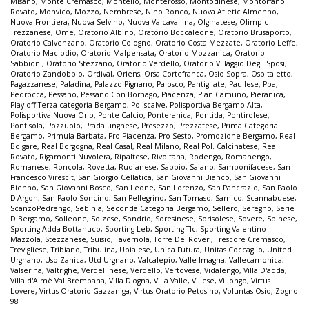
Misano
,
Monte Cremasco
,
Montello
,
Monterosso
,
Montodinese
,
Montorfano
Rovato
,
Monvico
,
Mozzo
,
Nembrese
,
Nino Ronco
,
Nuova Atletic Almenno
,
Nuova Frontiera
,
Nuova Selvino
,
Nuova Valcavallina
,
Olginatese
,
Olimpic
Trezzanese
,
Ome
,
Oratorio Albino
,
Oratorio Boccaleone
,
Oratorio Brusaporto
,
Oratorio Calvenzano
,
Oratorio Cologno
,
Oratorio Costa Mezzate
,
Oratorio Leffe
,
Oratorio Maclodio
,
Oratorio Malpensata
,
Oratorio Mozzanica
,
Oratorio
Sabbioni
,
Oratorio Stezzano
,
Oratorio Verdello
,
Oratorio Villaggio Degli Sposi
,
Oratorio Zandobbio
,
Ordival
,
Oriens
,
Orsa Cortefranca
,
Osio Sopra
,
Ospitaletto
,
Pagazzanese
,
Paladina
,
Palazzo Pignano
,
Palosco
,
Pantigliate
,
Paullese
,
Pba
,
Pedrocca
,
Pessano
,
Pessano Con Bornago
,
Piacenza
,
Pian Camuno
,
Pieranica
,
Play-off Terza categoria Bergamo
,
Poliscalve
,
Polisportiva Bergamo Alta
,
Polisportiva Nuova Orio
,
Ponte Calcio
,
Ponteranica
,
Pontida
,
Pontirolese
,
Pontisola
,
Pozzuolo
,
Pradalunghese
,
Presezzo
,
Prezzatese
,
Prima Categoria
Bergamo
,
Primula Barbata
,
Pro Piacenza
,
Pro Sesto
,
Promozione Bergamo
,
Real
Bolgare
,
Real Borgogna
,
Real Casal
,
Real Milano
,
Real Pol. Calcinatese
,
Real
Rovato
,
Rigamonti Nuvolera
,
Ripaltese
,
Rivoltana
,
Rodengo
,
Romanengo
,
Romanese
,
Roncola
,
Rovetta
,
Rudianese
,
Sabbio
,
Saiano
,
Sambonifacese
,
San
Francesco Virescit
,
San Giorgio Cellatica
,
San Giovanni Bianco
,
San Giovanni
Bienno
,
San Giovanni Bosco
,
San Leone
,
San Lorenzo
,
San Pancrazio
,
San Paolo
D'Argon
,
San Paolo Soncino
,
San Pellegrino
,
San Tomaso
,
Sarnico
,
Scannabuese
,
ScanzoPedrengo
,
Sebinia
,
Seconda Categoria Bergamo
,
Sellero
,
Seregno
,
Serie
D Bergamo
,
Solleone
,
Solzese
,
Sondrio
,
Soresinese
,
Sorisolese
,
Sovere
,
Spinese
,
Sporting Adda Bottanuco
,
Sporting Leb
,
Sporting Tlc
,
Sporting Valentino
Mazzola
,
Stezzanese
,
Suisio
,
Tavernola
,
Torre De' Roveri
,
Trescore Cremasco
,
Trevigliese
,
Tribiano
,
Tribulina
,
Ubialese
,
Unica Futura
,
Unitas Coccaglio
,
United
Urgnano
,
Uso Zanica
,
Utd Urgnano
,
Valcalepio
,
Valle Imagna
,
Vallecamonica
,
Valserina
,
Valtrighe
,
Verdellinese
,
Verdello
,
Vertovese
,
Vidalengo
,
Villa D'adda
,
Villa d'Almè Val Brembana
,
Villa D'ogna
,
Villa Valle
,
Villese
,
Villongo
,
Virtus
Lovere
,
Virtus Oratorio Gazzaniga
,
Virtus Oratorio Petosino
,
Voluntas Osio
,
Zogno
98