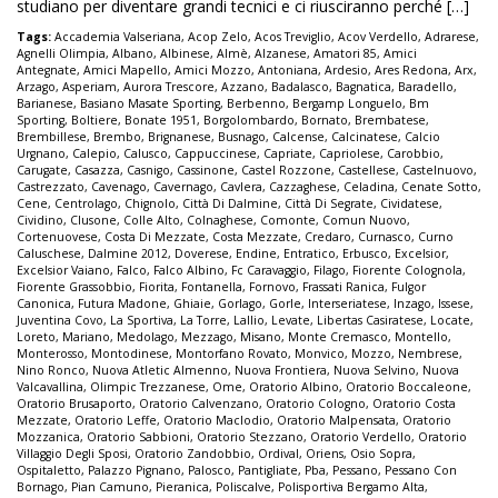
studiano per diventare grandi tecnici e ci riusciranno perché […]
Tags:
Accademia Valseriana
,
Acop Zelo
,
Acos Treviglio
,
Acov Verdello
,
Adrarese
,
Agnelli Olimpia
,
Albano
,
Albinese
,
Almè
,
Alzanese
,
Amatori 85
,
Amici
Antegnate
,
Amici Mapello
,
Amici Mozzo
,
Antoniana
,
Ardesio
,
Ares Redona
,
Arx
,
Arzago
,
Asperiam
,
Aurora Trescore
,
Azzano
,
Badalasco
,
Bagnatica
,
Baradello
,
Barianese
,
Basiano Masate Sporting
,
Berbenno
,
Bergamp Longuelo
,
Bm
Sporting
,
Boltiere
,
Bonate 1951
,
Borgolombardo
,
Bornato
,
Brembatese
,
Brembillese
,
Brembo
,
Brignanese
,
Busnago
,
Calcense
,
Calcinatese
,
Calcio
Urgnano
,
Calepio
,
Calusco
,
Cappuccinese
,
Capriate
,
Capriolese
,
Carobbio
,
Carugate
,
Casazza
,
Casnigo
,
Cassinone
,
Castel Rozzone
,
Castellese
,
Castelnuovo
,
Castrezzato
,
Cavenago
,
Cavernago
,
Cavlera
,
Cazzaghese
,
Celadina
,
Cenate Sotto
,
Cene
,
Centrolago
,
Chignolo
,
Città Di Dalmine
,
Città Di Segrate
,
Cividatese
,
Cividino
,
Clusone
,
Colle Alto
,
Colnaghese
,
Comonte
,
Comun Nuovo
,
Cortenuovese
,
Costa Di Mezzate
,
Costa Mezzate
,
Credaro
,
Curnasco
,
Curno
Caluschese
,
Dalmine 2012
,
Doverese
,
Endine
,
Entratico
,
Erbusco
,
Excelsior
,
Excelsior Vaiano
,
Falco
,
Falco Albino
,
Fc Caravaggio
,
Filago
,
Fiorente Colognola
,
Fiorente Grassobbio
,
Fiorita
,
Fontanella
,
Fornovo
,
Frassati Ranica
,
Fulgor
Canonica
,
Futura Madone
,
Ghiaie
,
Gorlago
,
Gorle
,
Interseriatese
,
Inzago
,
Issese
,
Juventina Covo
,
La Sportiva
,
La Torre
,
Lallio
,
Levate
,
Libertas Casiratese
,
Locate
,
Loreto
,
Mariano
,
Medolago
,
Mezzago
,
Misano
,
Monte Cremasco
,
Montello
,
Monterosso
,
Montodinese
,
Montorfano Rovato
,
Monvico
,
Mozzo
,
Nembrese
,
Nino Ronco
,
Nuova Atletic Almenno
,
Nuova Frontiera
,
Nuova Selvino
,
Nuova
Valcavallina
,
Olimpic Trezzanese
,
Ome
,
Oratorio Albino
,
Oratorio Boccaleone
,
Oratorio Brusaporto
,
Oratorio Calvenzano
,
Oratorio Cologno
,
Oratorio Costa
Mezzate
,
Oratorio Leffe
,
Oratorio Maclodio
,
Oratorio Malpensata
,
Oratorio
Mozzanica
,
Oratorio Sabbioni
,
Oratorio Stezzano
,
Oratorio Verdello
,
Oratorio
Villaggio Degli Sposi
,
Oratorio Zandobbio
,
Ordival
,
Oriens
,
Osio Sopra
,
Ospitaletto
,
Palazzo Pignano
,
Palosco
,
Pantigliate
,
Pba
,
Pessano
,
Pessano Con
Bornago
,
Pian Camuno
,
Pieranica
,
Poliscalve
,
Polisportiva Bergamo Alta
,