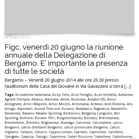
05 Giugno 2014
Figc, venerdì 20 giugno la riunione
annuale della Delegazione di
Bergamo. E’ importante la presenza
di tutte le società
Bergamo – Venerdì 20 giugno 2014 alle ore 20.30 presso
l’auditorium della Casa del Giovane in Via Gavazzeni si terrà […]
Tags:
Accademia Valseriana
,
Acop Zelo
,
Acos Treviglio
,
Acov Verdello
,
Adrarese
,
Agnelli Olimpia
,
Albano
,
Albinese
,
Almè
,
Alzanese
,
Amatori 85
,
Amici
Antegnate
,
Amici Mapello
,
Amici Mozzo
,
Antoniana
,
Ardesio
,
Ares Redona
,
Arx
,
Arzago
,
Asperiam
,
Aurora Trescore
,
Azzano
,
Badalasco
,
Bagnatica
,
Baradello
,
Barianese
,
Basiano Masate Sporting
,
Berbenno
,
Bergamp Longuelo
,
Bm
Sporting
,
Boltiere
,
Bonate 1951
,
Borgolombardo
,
Bornato
,
Brembatese
,
Brembillese
,
Brembo
,
Brignanese
,
Busnago
,
Calcense
,
Calcinatese
,
calcio
Bergamo
,
calcio dilettanti Bergamo
,
calcio provinciale Bergamo
,
Calcio
Urgnano
,
Calepio
,
Calusco
,
Cappuccinese
,
Capriate
,
Capriolese
,
Carobbio
,
Carugate
,
Casazza
,
Casnigo
,
Cassinone
,
Castel Rozzone
,
Castellese
,
Castelnuovo
,