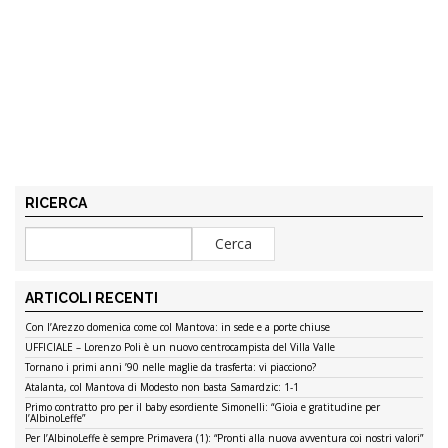
RICERCA
ARTICOLI RECENTI
Con l’Arezzo domenica come col Mantova: in sede e a porte chiuse
UFFICIALE – Lorenzo Poli è un nuovo centrocampista del Villa Valle
Tornano i primi anni ’90 nelle maglie da trasferta: vi piacciono?
Atalanta, col Mantova di Modesto non basta Samardzic: 1-1
Primo contratto pro per il baby esordiente Simonelli: “Gioia e gratitudine per
l’AlbinoLeffe”
Per l’AlbinoLeffe è sempre Primavera (1): “Pronti alla nuova avventura coi nostri valori”