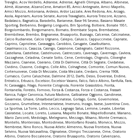
Treviglio
,
Acov Verdello
,
Adrarese
,
Adrense
,
Agnelli Olimpia
,
Albano
,
Albinese
,
Almè
,
Alzanese
,
AlzanoCene
,
Amatori 85
,
Amici Antegnate
,
Amici Mapello
,
Amici Mozzo
,
Antoniana
,
Ardesio
,
Ardor Lazzate
,
Ares Redona
,
Arx
,
Arzago
,
Asola
,
Asperiam
,
Aurora Seriate
,
Aurora Travagliato
,
Aurora Trescore
,
Azzano
,
Badalasco
,
Bagnatica
,
Baradello
,
Barianese
,
Base 96 Seveso
,
Basiano Masate
Sporting
,
Berbenno
,
Bergamp Longuelo
,
Bm Sporting
,
Boltiere
,
Bonate 1951
,
Borgolombardo
,
Borgomanero
,
Bornato
,
Brembate Sopra
,
Brembatese
,
Brembillese
,
Brembo
,
Brignanese
,
Brusaporto
,
Busnago
,
Calcense
,
Calcinatese
,
Calcio Rudianese
,
Calcio Urgnano
,
Calepio
,
Calusco
,
Cappuccinese
,
Capriate
,
Caprino
,
Capriolese
,
Caravaggio
,
Carobbio
,
Carugate
,
Casalbuttano
,
Casalmaiocco
,
Casazza
,
Casnigo
,
Cassinone
,
Castegnato
,
Castel Rozzone
,
Castellana
,
Castellese
,
Castelnuovo
,
Castrezzato
,
Cavenago
,
Cavernago
,
Cavlera
,
Cazzaghese
,
Celadina
,
Cenate Sotto
,
Cene
,
Centrolago
,
Chignolo
,
Ciliverghe
Mazzano
,
Cisanese
,
Ciserano
,
Città Di Dalmine
,
Città Di Segrate
,
Cividatese
,
Cividino
,
Clusone
,
Codogno
,
Colle Alto
,
Colnaghese
,
Comonte
,
Comun Nuovo
,
Cortenuovese
,
Costa Di Mezzate
,
Costa Mezzate
,
Credaro
,
Crema 1908
,
Curnasco
,
Curno Caluschese
,
Dalmine 2012
,
Darfo
,
Desio
,
Doverese
,
Endine
,
Entratico
,
Erbusco
,
Excelsior
,
Excelsior Vaiano
,
Falco
,
Falco Albino
,
Fanfulla
,
Fara
,
Fc Caravaggio
,
Filago
,
Fiorente Colognola
,
Fiorente Grassobbio
,
Fiorita
,
Fontanella
,
Foresto
,
Fornovo
,
Forza & Costanza
,
Forza e Costanza
,
Frassati
Ranica
,
Fulgor Canonica
,
Futura Madone
,
Galbiatese Oggiono
,
Gandinese
,
Gavarnese
,
Ghiaie
,
GhisalbeseCalcinatese
,
Gorlago
,
Gorle
,
Governolese
,
Gozzano
,
Grumellese
,
Interseriatese
,
Inveruno
,
Inzago
,
Issese
,
Juventina Covo
,
La Sportiva
,
La Torre
,
Lallio
,
Lecco
,
Legnago Salus
,
Lemine
,
Levate
,
Libertas
Casiratese
,
Locate
,
Loreto
,
Luisiana
,
Mapello Bonate
,
MapelloBonate
,
Mariano
,
Mario Zanconti
,
Medolago
,
Melegnano
,
Mezzago
,
Misano
,
Monte Cremasco
,
Montello
,
Monterosso
,
Montodinese
,
Montorfano Rovato
,
Monvico
,
Mozzo
,
Nembrese
,
Nino Ronco
,
Nuova Atletic Almenno
,
Nuova Frontiera
,
Nuova
Selvino
,
Nuova Valcavallina
,
Olginatese
,
Olimpic Trezzanese
,
Ome
,
Oratorio
Albino
,
Oratorio Boccaleone
,
Oratorio Brusaporto
,
Oratorio Calvenzano
,