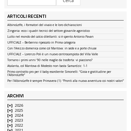
ARTICOLI RECENTI
AlbinoLeffe, i formatori del vivaio e le loro dichiarazioni
Zingonia: ecco i quadri tecnici del settore giovanile agonistico
Lutto nel mondo del calcio dilettanti: si è spento Antonio Pavan
UFFICIALE – Berbenno ripescato in Prima categoria
Con l’Arezzo domenica come col Mantova: in sede e a porte chiuse
UFFICIALE – Lorenzo Poli è un nuovo centrocampista del Villa Valle
Tornano i primi anni ’90 nelle maglie da trasferta: vi piacciono?
Atalanta, col Mantova di Modesto non basta Samardzic: 1-1
Primo contratto pro per il baby esordiente Simonelli: “Gioia e gratitudine per
l’AlbinoLeffe”
Per l’AlbinoLeffe è sempre Primavera (1): “Pronti alla nuova avventura coi nostri valori”
ARCHIVI
2026
2025
2024
2023
2022
2021