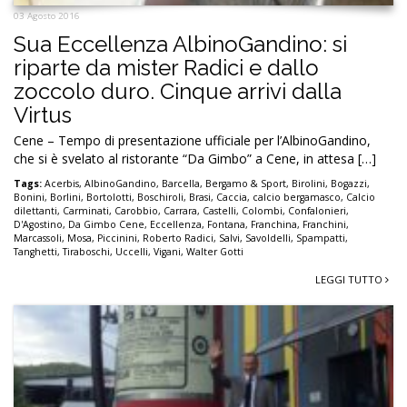
03 Agosto 2016
Sua Eccellenza AlbinoGandino: si
riparte da mister Radici e dallo
zoccolo duro. Cinque arrivi dalla
Virtus
Cene – Tempo di presentazione ufficiale per l’AlbinoGandino,
che si è svelato al ristorante “Da Gimbo” a Cene, in attesa […]
Tags:
Acerbis
,
AlbinoGandino
,
Barcella
,
Bergamo & Sport
,
Birolini
,
Bogazzi
,
Bonini
,
Borlini
,
Bortolotti
,
Boschiroli
,
Brasi
,
Caccia
,
calcio bergamasco
,
Calcio
dilettanti
,
Carminati
,
Carobbio
,
Carrara
,
Castelli
,
Colombi
,
Confalonieri
,
D'Agostino
,
Da Gimbo Cene
,
Eccellenza
,
Fontana
,
Franchina
,
Franchini
,
Marcassoli
,
Mosa
,
Piccinini
,
Roberto Radici
,
Salvi
,
Savoldelli
,
Spampatti
,
Tanghetti
,
Tiraboschi
,
Uccelli
,
Vigani
,
Walter Gotti
LEGGI TUTTO