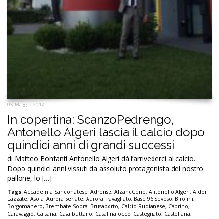
05 Maggio 2014
In copertina: ScanzoPedrengo,
Antonello Algeri lascia il calcio dopo
quindici anni di grandi successi
di Matteo Bonfanti Antonello Algeri dà l’arrivederci al calcio.
Dopo quindici anni vissuti da assoluto protagonista del nostro
pallone, lo […]
Tags:
Accademia Sandonatese
,
Adrense
,
AlzanoCene
,
Antonello Algeri
,
Ardor
Lazzate
,
Asola
,
Aurora Seriate
,
Aurora Travagliato
,
Base 96 Seveso
,
Birolini
,
Borgomanero
,
Brembate Sopra
,
Brusaporto
,
Calcio Rudianese
,
Caprino
,
Caravaggio
,
Carsana
,
Casalbuttano
,
Casalmaiocco
,
Castegnato
,
Castellana
,