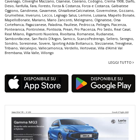
Cavenago
,
Ciliverghe Mazzano
,
Cisanese
,
Ciserano
,
Codogno
,
Crema 1908
,
Darfo
,
Desio
,
Fanfulla
,
Fara
,
Foresto
,
Forza & Costanza
,
Forza e Costanza
,
Galbiatese
Oggiono
,
Gandinese
,
Gavarnese
,
GhisalbeseCalcinatese
,
Governolese
,
Gozzano
,
Grumellese
,
Inveruno
,
Lecco
,
Legnago Salus
,
Lemine
,
Luisiana
,
Mapello Bonate
,
MapelloBonate
,
Mariano
,
Mario Zanconti
,
Melegnano
,
Olginatese
,
Orsa
Cortefranca
,
Pagazzanese
,
Paladina
,
Paullese
,
Pedrocca
,
Pellegris
,
Piacenza
,
Ponteranica
,
Pontirolese
,
Pontisola
,
Prean
,
Pro Piacenza
,
Pro Sesto
,
Real Casal
,
Real Milano
,
Rigamonti Nuvolera
,
Rivoltana
,
Romanese
,
Rudianese
,
Sambonifacese
,
San Paolo D'Argon
,
Sarnico
,
ScanzoPedrengo
,
Sellero
,
Seregno
,
Sondrio
,
Soresinese
,
Sovere
,
Sporting Adda Bottanuco
,
Stezzanese
,
Trevigliese
,
Tribiano
,
Valcalepio
,
Vallecamonica
,
Verdello
,
Vertovese
,
Villa d'Almè Val
Brembana
,
Villa Valle
,
Villongo
LEGGI TUTTO