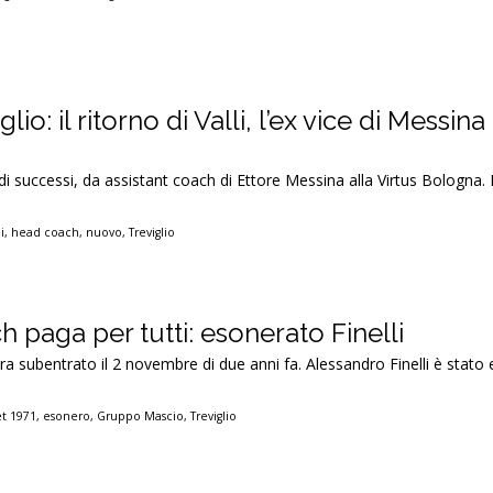
io: il ritorno di Valli, l’ex vice di Messina
i successi, da assistant coach di Ettore Messina alla Virtus Bologna.
i
,
head coach
,
nuovo
,
Treviglio
ch paga per tutti: esonerato Finelli
a subentrato il 2 novembre di due anni fa. Alessandro Finelli è stato
et 1971
,
esonero
,
Gruppo Mascio
,
Treviglio