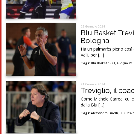
22 Gennaio 2024
Blu Basket Trevigl
Bologna
Ha un palmarès pieno così d
Valli, per […]
Tags:
Blu Basket 1971
,
Giorgio Vall
21 Gennaio 2024
Treviglio, il coa
Come Michele Carrea, cui er
dalla Blu […]
Tags:
Alessandro Finelli
,
Blu Bask