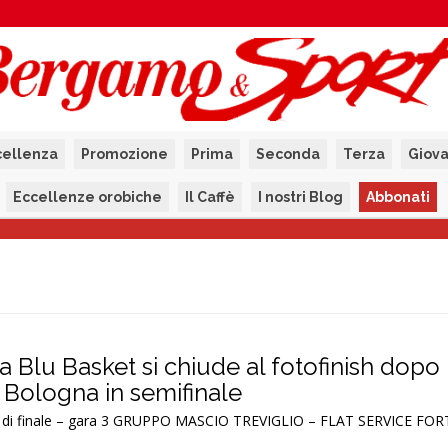
cellenza
Promozione
Prima
Seconda
Terza
Giova
Eccellenze orobiche
Il Caffè
I nostri Blog
Abbonati
a Blu Basket si chiude al fotofinish dopo
Bologna in semifinale
rti di finale – gara 3 GRUPPO MASCIO TREVIGLIO – FLAT SERVICE F