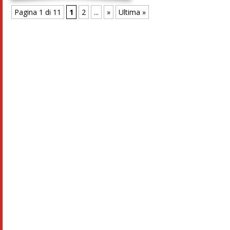
Pagina 1 di 11
1
2
...
»
Ultima »