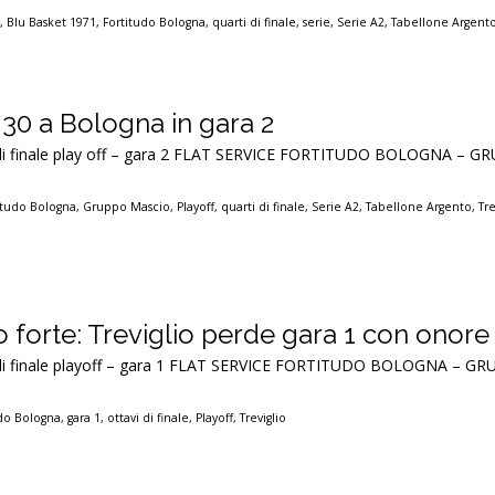
4
,
Blu Basket 1971
,
Fortitudo Bologna
,
quarti di finale
,
serie
,
Serie A2
,
Tabellone Argent
 30 a Bologna in gara 2
ti di finale play off – gara 2 FLAT SERVICE FORTITUDO BOLOGNA –
itudo Bologna
,
Gruppo Mascio
,
Playoff
,
quarti di finale
,
Serie A2
,
Tabellone Argento
,
Tre
 forte: Treviglio perde gara 1 con onore
ti di finale playoff – gara 1 FLAT SERVICE FORTITUDO BOLOGNA – 
udo Bologna
,
gara 1
,
ottavi di finale
,
Playoff
,
Treviglio