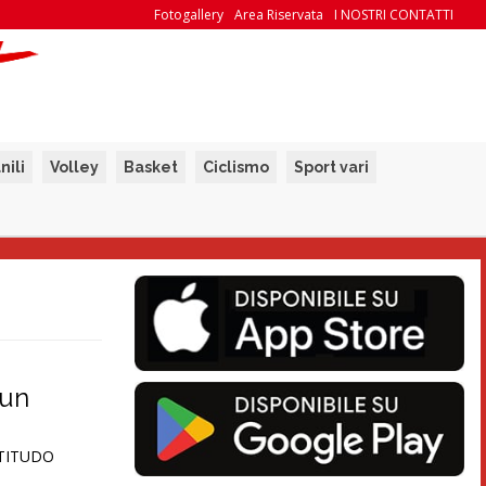
Fotogallery
Area Riservata
I NOSTRI CONTATTI
nili
Volley
Basket
Ciclismo
Sport vari
 un
ORTITUDO