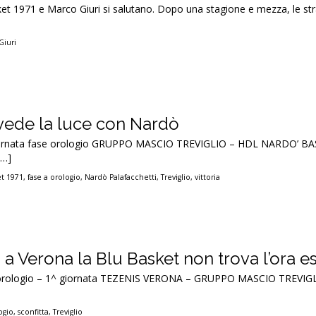
t 1971 e Marco Giuri si salutano. Dopo una stagione e mezza, le stra
Giuri
ivede la luce con Nardò
giornata fase orologio GRUPPO MASCIO TREVIGLIO – HDL NARDO’ B
[…]
et 1971
,
fase a orologio
,
Nardò Palafacchetti
,
Treviglio
,
vittoria
 a Verona la Blu Basket non trova l’ora e
e orologio – 1^ giornata TEZENIS VERONA – GRUPPO MASCIO TREVIGL
ogio
,
sconfitta
,
Treviglio