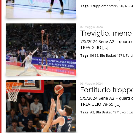
Tags:
1 supplementare
,
3-0
,
63-6
07 Maggio 2024
Treviglio, meno
7/5/2024 Serie A2 – quar
TREVIGLIO […]
Tags:
86-56
,
Blu Basket 1971
,
Fort
06 Maggio 2024
Fortitudo troppo
5/5/2024 Serie A2 – quar
TREVIGLIO 78-65 […]
Tags:
A2
,
Blu Basket 1971
,
Fortit