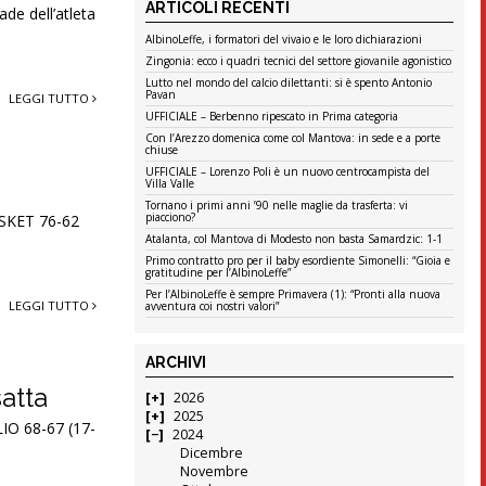
ARTICOLI RECENTI
de dell’atleta
AlbinoLeffe, i formatori del vivaio e le loro dichiarazioni
Zingonia: ecco i quadri tecnici del settore giovanile agonistico
Lutto nel mondo del calcio dilettanti: si è spento Antonio
Pavan
LEGGI TUTTO
UFFICIALE – Berbenno ripescato in Prima categoria
Con l’Arezzo domenica come col Mantova: in sede e a porte
chiuse
UFFICIALE – Lorenzo Poli è un nuovo centrocampista del
Villa Valle
Tornano i primi anni ’90 nelle maglie da trasferta: vi
piacciono?
ASKET 76-62
Atalanta, col Mantova di Modesto non basta Samardzic: 1-1
Primo contratto pro per il baby esordiente Simonelli: “Gioia e
gratitudine per l’AlbinoLeffe”
Per l’AlbinoLeffe è sempre Primavera (1): “Pronti alla nuova
LEGGI TUTTO
avventura coi nostri valori”
ARCHIVI
satta
2026
2025
IO 68-67 (17-
2024
Dicembre
Novembre