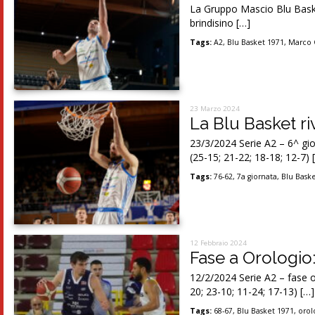
La Gruppo Mascio Blu Baske
brindisino […]
Tags:
A2
,
Blu Basket 1971
,
Marco 
23 Marzo 2024
La Blu Basket r
23/3/2024 Serie A2 – 6^ 
(25-15; 21-22; 18-18; 12-7) 
Tags:
76-62
,
7a giornata
,
Blu Bask
12 Febbraio 2024
Fase a Orologio:
12/2/2024 Serie A2 – fas
20; 23-10; 11-24; 17-13) […]
Tags:
68-67
,
Blu Basket 1971
,
orol