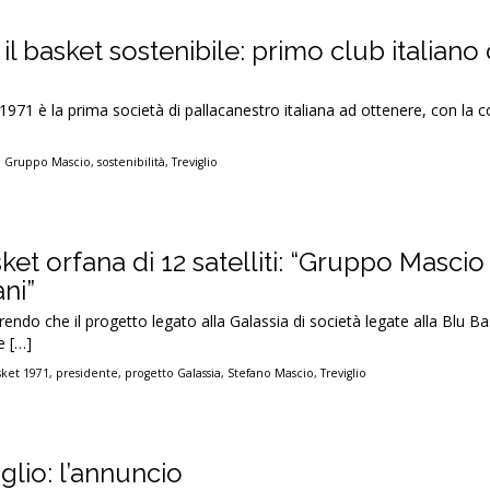
l basket sostenibile: primo club italian
71 è la prima società di pallacanestro italiana ad ottenere, con la c
,
Gruppo Mascio
,
sostenibilità
,
Treviglio
ket orfana di 12 satelliti: “Gruppo Mascio
ni”
endo che il progetto legato alla Galassia di società legate alla Blu 
e […]
sket 1971
,
presidente
,
progetto Galassia
,
Stefano Mascio
,
Treviglio
iglio: l’annuncio