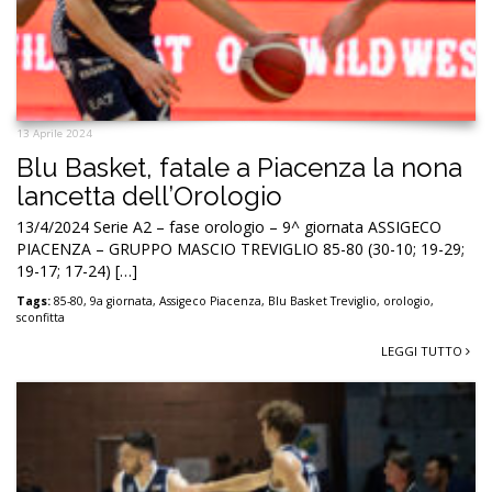
13 Aprile 2024
Blu Basket, fatale a Piacenza la nona
lancetta dell’Orologio
13/4/2024 Serie A2 – fase orologio – 9^ giornata ASSIGECO
PIACENZA – GRUPPO MASCIO TREVIGLIO 85-80 (30-10; 19-29;
19-17; 17-24) […]
Tags:
85-80
,
9a giornata
,
Assigeco Piacenza
,
Blu Basket Treviglio
,
orologio
,
sconfitta
LEGGI TUTTO