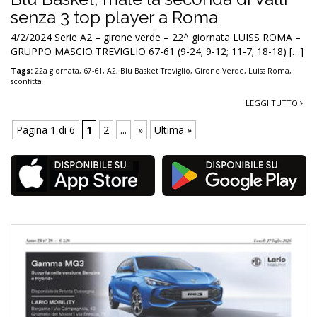
senza 3 top player a Roma
4/2/2024 Serie A2 – girone verde – 22^ giornata LUISS ROMA –
GRUPPO MASCIO TREVIGLIO 67-61 (9-24; 9-12; 11-7; 18-18) […]
Tags:
22a giornata
,
67-61
,
A2
,
Blu Basket Treviglio
,
Girone Verde
,
Luiss Roma
,
sconfitta
LEGGI TUTTO
Pagina 1 di 6
1
2
...
»
Ultima »