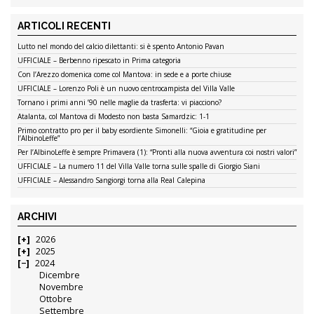
ARTICOLI RECENTI
Lutto nel mondo del calcio dilettanti: si è spento Antonio Pavan
UFFICIALE – Berbenno ripescato in Prima categoria
Con l’Arezzo domenica come col Mantova: in sede e a porte chiuse
UFFICIALE – Lorenzo Poli è un nuovo centrocampista del Villa Valle
Tornano i primi anni ’90 nelle maglie da trasferta: vi piacciono?
Atalanta, col Mantova di Modesto non basta Samardzic: 1-1
Primo contratto pro per il baby esordiente Simonelli: “Gioia e gratitudine per
l’AlbinoLeffe”
Per l’AlbinoLeffe è sempre Primavera (1): “Pronti alla nuova avventura coi nostri valori”
UFFICIALE – La numero 11 del Villa Valle torna sulle spalle di Giorgio Siani
UFFICIALE – Alessandro Sangiorgi torna alla Real Calepina
ARCHIVI
2026
2025
2024
Dicembre
Novembre
Ottobre
Settembre