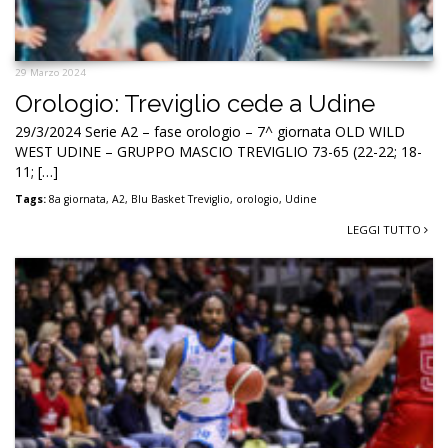
29 Marzo 2024
Orologio: Treviglio cede a Udine
29/3/2024 Serie A2 – fase orologio – 7^ giornata OLD WILD
WEST UDINE – GRUPPO MASCIO TREVIGLIO 73-65 (22-22; 18-
11; […]
Tags:
8a giornata
,
A2
,
Blu Basket Treviglio
,
orologio
,
Udine
LEGGI TUTTO