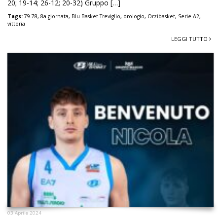
20; 19-14; 26-12; 20-32) Gruppo […]
Tags:
79-78
,
8a giornata
,
Blu Basket Treviglio
,
orologio
,
Orzibasket
,
Serie A2
,
vittoria
LEGGI TUTTO
03 Aprile 2024