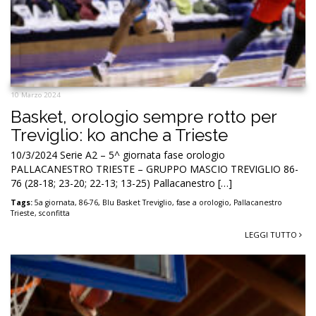
10 Marzo 2024
Basket, orologio sempre rotto per
Treviglio: ko anche a Trieste
10/3/2024 Serie A2 – 5^ giornata fase orologio
PALLACANESTRO TRIESTE – GRUPPO MASCIO TREVIGLIO 86-
76 (28-18; 23-20; 22-13; 13-25) Pallacanestro […]
Tags:
5a giornata
,
86-76
,
Blu Basket Treviglio
,
fase a orologio
,
Pallacanestro
Trieste
,
sconfitta
LEGGI TUTTO