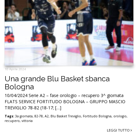
10 Aprile 2024
Una grande Blu Basket sbanca
Bologna
10/04/2024 Serie A2 – fase orologio – recupero 3^ giornata
FLATS SERVICE FORTITUDO BOLOGNA – GRUPPO MASCIO
TREVIGLIO 78-82 (18-17; […]
Tags:
3a giornata
,
82-78
,
A2
,
Blu Basket Treviglio
,
Fortitudo Bologna
,
orologio
,
recupero
,
vittoria
LEGGI TUTTO