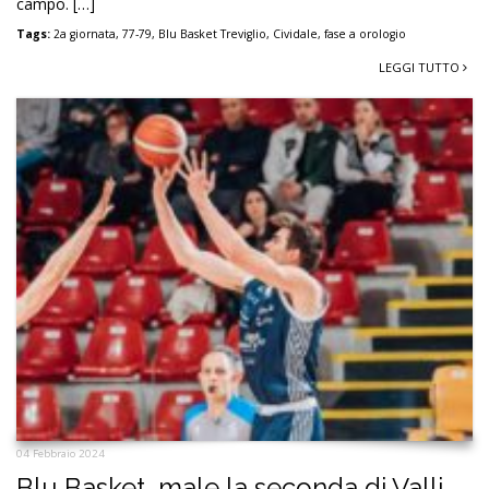
campo. […]
Tags:
2a giornata
,
77-79
,
Blu Basket Treviglio
,
Cividale
,
fase a orologio
LEGGI TUTTO
04 Febbraio 2024
Blu Basket, male la seconda di Valli