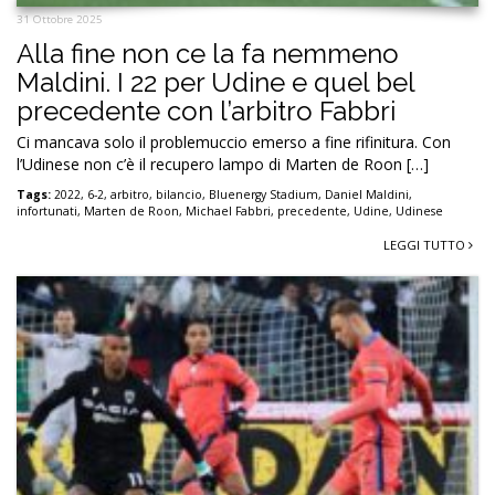
31 Ottobre 2025
Alla fine non ce la fa nemmeno
Maldini. I 22 per Udine e quel bel
precedente con l’arbitro Fabbri
Ci mancava solo il problemuccio emerso a fine rifinitura. Con
l’Udinese non c’è il recupero lampo di Marten de Roon […]
Tags:
2022
,
6-2
,
arbitro
,
bilancio
,
Bluenergy Stadium
,
Daniel Maldini
,
infortunati
,
Marten de Roon
,
Michael Fabbri
,
precedente
,
Udine
,
Udinese
LEGGI TUTTO