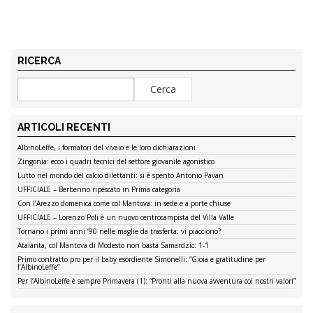
RICERCA
ARTICOLI RECENTI
AlbinoLeffe, i formatori del vivaio e le loro dichiarazioni
Zingonia: ecco i quadri tecnici del settore giovanile agonistico
Lutto nel mondo del calcio dilettanti: si è spento Antonio Pavan
UFFICIALE – Berbenno ripescato in Prima categoria
Con l’Arezzo domenica come col Mantova: in sede e a porte chiuse
UFFICIALE – Lorenzo Poli è un nuovo centrocampista del Villa Valle
Tornano i primi anni ’90 nelle maglie da trasferta: vi piacciono?
Atalanta, col Mantova di Modesto non basta Samardzic: 1-1
Primo contratto pro per il baby esordiente Simonelli: “Gioia e gratitudine per
l’AlbinoLeffe”
Per l’AlbinoLeffe è sempre Primavera (1): “Pronti alla nuova avventura coi nostri valori”