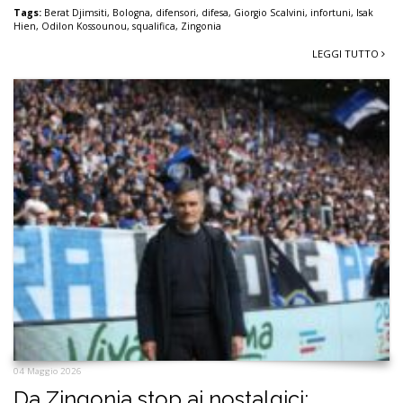
Tags:
Berat Djimsiti
,
Bologna
,
difensori
,
difesa
,
Giorgio Scalvini
,
infortuni
,
Isak
Hien
,
Odilon Kossounou
,
squalifica
,
Zingonia
LEGGI TUTTO
04 Maggio 2026
Da Zingonia stop ai nostalgici: