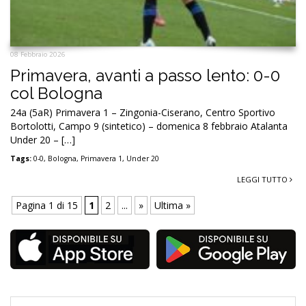
08 Febbraio 2026
Primavera, avanti a passo lento: 0-0
col Bologna
24a (5aR) Primavera 1 – Zingonia-Ciserano, Centro Sportivo
Bortolotti, Campo 9 (sintetico) – domenica 8 febbraio Atalanta
Under 20 – […]
Tags:
0-0
,
Bologna
,
Primavera 1
,
Under 20
LEGGI TUTTO
Pagina 1 di 15
1
2
...
»
Ultima »