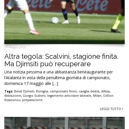
13 Maggio 2026
Altra tegola: Scalvini, stagione finita.
Ma Djimsiti può recuperare
Una notizia pessima e una abbastanza beneaugurante per
l’Atalanta in vista della penultima giornata di campionato,
domenica 17 maggio alle […]
Tags:
Berat Djimsiti
,
Bologna
,
campionato finito
,
caviglia destra
,
difesa
,
distrazione
,
Giorgio Scalvini
,
legamento articolare laterale
,
Milan
,
Odilon
Kossounou
,
preparazione
LEGGI TUTTO