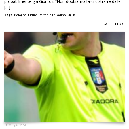
probabilmente già Giuntoli. “Non dobbiamo farci distrarre dalle
[…]
Tags:
Bologna
,
futuro
,
Raffaele Palladino
,
vigilia
LEGGI TUTTO
15 Maggio 2026