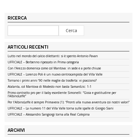
RICERCA
ARTICOLI RECENTI
Lutto nel mondo del calcio dilettanti: si è spento Antonio Pavan
UFFICIALE – Berbenno ripescato in Prima categoria
Con l’Arezzo domenica come col Mantova: in sede e a porte chiuse
UFFICIALE – Lorenzo Poli è un nuovo centrocampista del Villa Valle
Tornano i primi anni ’90 nelle maglie da trasferta: vi piacciono?
Atalanta, col Mantova di Modesto non basta Samardzic: 1-1
Primo contratto pro per il baby esordiente Simonelli: “Gioia e gratitudine per
l’AlbinoLeffe”
Per l’AlbinoLeffe è sempre Primavera (1): “Pronti alla nuova avventura coi nostri valori”
UFFICIALE – La numero 11 del Villa Valle torna sulle spalle di Giorgio Siani
UFFICIALE – Alessandro Sangiorgi torna alla Real Calepina
ARCHIVI