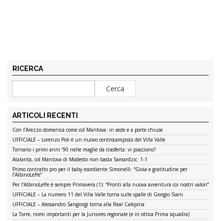
RICERCA
ARTICOLI RECENTI
Con l’Arezzo domenica come col Mantova: in sede e a porte chiuse
UFFICIALE – Lorenzo Poli è un nuovo centrocampista del Villa Valle
Tornano i primi anni ’90 nelle maglie da trasferta: vi piacciono?
Atalanta, col Mantova di Modesto non basta Samardzic: 1-1
Primo contratto pro per il baby esordiente Simonelli: “Gioia e gratitudine per
l’AlbinoLeffe”
Per l’AlbinoLeffe è sempre Primavera (1): “Pronti alla nuova avventura coi nostri valori”
UFFICIALE – La numero 11 del Villa Valle torna sulle spalle di Giorgio Siani
UFFICIALE – Alessandro Sangiorgi torna alla Real Calepina
La Torre, nomi importanti per la Juniores regionale (e in ottica Prima squadra)