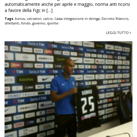
automaticamente anche per aprile e maggio, norma anti ricorsi
a favore della Figc in […]
Tags:
bonus
,
calciatori
,
calcio
,
Cassa integrazione in deroga
,
Decreto Rilancio
,
dilettanti
,
fondo
,
governo
,
sportivi
LEGGI TUTTO