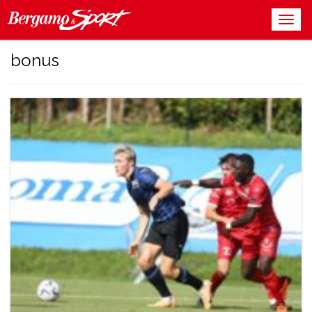
bonus