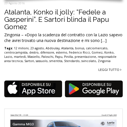
23 Agosto 2016
Atalanta, Konko il jolly: “Fedele a
Gasperini”. E Sartori blinda il Papu
Gomez
Zingonia – «Dopo la scadenza del contratto con la Lazio sapevo
che avrei trovato una nuova destinazione e mi sono […]
Tags:
12 milioni
,
23 agosto
,
Abdoulay
,
Atalanta
,
bonus
,
calciomercato
,
centrocampista
,
destro
,
difensore
,
esterno
,
Federico Ricci
,
Gomez
,
Konko
,
Lazio
,
martedì
,
Masiello
,
Paloschi
,
Papu
,
Pinilla
,
presentazione
,
responsabile
area tecnica
,
Sartori
,
sassuolo
,
smentita
,
Stendardo
,
svincolato
,
Zingonia
LEGGI TUTTO