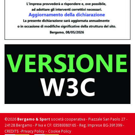
©2026
Bergamo & Sport
società cooperativa - Piazzale San Paolo 27 -
24128 Bergamo - P Iva e CF: 03589380165 - Reg. Imprese BG-391399 -
-
-
CREDITS
Privacy Policy
Cookie Policy