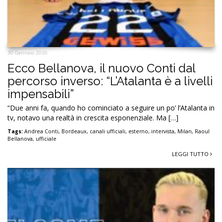
30 Gennaio 2020
Ecco Bellanova, il nuovo Conti dal
percorso inverso: “L’Atalanta è a livelli
impensabili”
“Due anni fa, quando ho cominciato a seguire un po’ l’Atalanta in
tv, notavo una realtà in crescita esponenziale. Ma […]
Tags:
Andrea Conti
,
Bordeaux
,
canali ufficiali
,
esterno
,
intervista
,
Milan
,
Raoul
Bellanova
,
ufficiale
LEGGI TUTTO