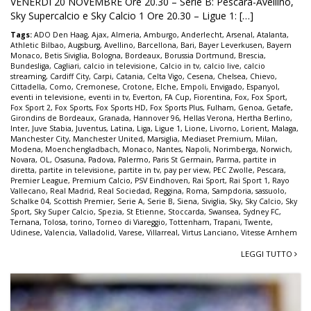
VENERDI 20 NOVEMBRE Ore 20.30 – Serie B: Pescara-Avellino,
Sky Supercalcio e Sky Calcio 1 Ore 20.30 – Ligue 1: […]
Tags:
ADO Den Haag
,
Ajax
,
Almeria
,
Amburgo
,
Anderlecht
,
Arsenal
,
Atalanta
,
Athletic Bilbao
,
Augsburg
,
Avellino
,
Barcellona
,
Bari
,
Bayer Leverkusen
,
Bayern
Monaco
,
Betis Siviglia
,
Bologna
,
Bordeaux
,
Borussia Dortmund
,
Brescia
,
Bundesliga
,
Cagliari
,
calcio in televisione
,
Calcio in tv
,
calcio live
,
calcio
streaming
,
Cardiff City
,
Carpi
,
Catania
,
Celta Vigo
,
Cesena
,
Chelsea
,
Chievo
,
Cittadella
,
Como
,
Cremonese
,
Crotone
,
Elche
,
Empoli
,
Envigado
,
Espanyol
,
eventi in televisione
,
eventi in tv
,
Everton
,
FA Cup
,
Fiorentina
,
Fox
,
Fox Sport
,
Fox Sport 2
,
Fox Sports
,
Fox Sports HD
,
Fox Sports Plus
,
Fulham
,
Genoa
,
Getafe
,
Girondins de Bordeaux
,
Granada
,
Hannover 96
,
Hellas Verona
,
Hertha Berlino
,
Inter
,
Juve Stabia
,
Juventus
,
Latina
,
Liga
,
Ligue 1
,
Lione
,
Livorno
,
Lorient
,
Malaga
,
Manchester City
,
Manchester United
,
Marsiglia
,
Mediaset Premium
,
Milan
,
Modena
,
Moenchengladbach
,
Monaco
,
Nantes
,
Napoli
,
Norimberga
,
Norwich
,
Novara
,
OL
,
Osasuna
,
Padova
,
Palermo
,
Paris St Germain
,
Parma
,
partite in
diretta
,
partite in televisione
,
partite in tv
,
pay per view
,
PEC Zwolle
,
Pescara
,
Premier League
,
Premium Calcio
,
PSV Eindhoven
,
Rai Sport
,
Rai Sport 1
,
Rayo
Vallecano
,
Real Madrid
,
Real Sociedad
,
Reggina
,
Roma
,
Sampdoria
,
sassuolo
,
Schalke 04
,
Scottish Premier
,
Serie A
,
Serie B
,
Siena
,
Siviglia
,
Sky
,
Sky Calcio
,
Sky
Sport
,
Sky Super Calcio
,
Spezia
,
St Etienne
,
Stoccarda
,
Swansea
,
Sydney FC
,
Ternana
,
Tolosa
,
torino
,
Torneo di Viareggio
,
Tottenham
,
Trapani
,
Twente
,
Udinese
,
Valencia
,
Valladolid
,
Varese
,
Villarreal
,
Virtus Lanciano
,
Vitesse Arnhem
LEGGI TUTTO