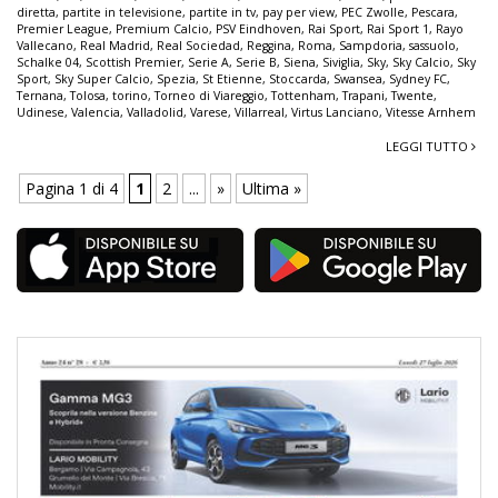
diretta
,
partite in televisione
,
partite in tv
,
pay per view
,
PEC Zwolle
,
Pescara
,
Premier League
,
Premium Calcio
,
PSV Eindhoven
,
Rai Sport
,
Rai Sport 1
,
Rayo
Vallecano
,
Real Madrid
,
Real Sociedad
,
Reggina
,
Roma
,
Sampdoria
,
sassuolo
,
Schalke 04
,
Scottish Premier
,
Serie A
,
Serie B
,
Siena
,
Siviglia
,
Sky
,
Sky Calcio
,
Sky
Sport
,
Sky Super Calcio
,
Spezia
,
St Etienne
,
Stoccarda
,
Swansea
,
Sydney FC
,
Ternana
,
Tolosa
,
torino
,
Torneo di Viareggio
,
Tottenham
,
Trapani
,
Twente
,
Udinese
,
Valencia
,
Valladolid
,
Varese
,
Villarreal
,
Virtus Lanciano
,
Vitesse Arnhem
LEGGI TUTTO
Pagina 1 di 4
1
2
...
»
Ultima »