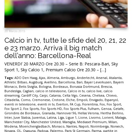
20 Marzo 2015
Calcio in tv, tutte le sfide del 20, 21, 22
e 23 marzo. Arriva il big match
dell’anno: Barcellona-Real
VENERDI’ 20 MARZO Ore 20.30 – Serie B: Pescara-Bari, Sky
Sport 1, Sky Calcio 1, Premium Calcio Ore 20.30 – […]
Tags:
ADO Den Haag
,
Ajax
,
Almeria
,
Amburgo
,
Anderlecht
,
Arsenal
,
Atalanta
,
Athletic Bilbao
,
Augsburg
,
Avellino
,
Barcellona
,
Bari
,
Bayer Leverkusen
,
Bayern
Monaco
,
Betis Siviglia
,
Bologna
,
Bordeaux
,
Borussia Dortmund
,
Brescia
,
Bundesliga
,
Cagliari
,
calcio in televisione
,
Calcio in tv
,
calcio live
,
calcio
streaming
,
Cardiff City
,
Carpi
,
Catania
,
Celta Vigo
,
Cesena
,
Chelsea
,
Chievo
,
Cittadella
,
Como
,
Cremonese
,
Crotone
,
Elche
,
Empoli
,
Envigado
,
Espanyol
,
eventi in televisione
,
eventi in tv
,
Everton
,
FA Cup
,
Fiorentina
,
Fox
,
Fox Sport
,
Fox Sport 2
,
Fox Sports
,
Fox Sports HD
,
Fox Sports Plus
,
Fulham
,
Genoa
,
Getafe
,
Girondins de Bordeaux
,
Granada
,
Hannover 96
,
Hellas Verona
,
Hertha Berlino
,
Inter
,
Juve Stabia
,
Juventus
,
Latina
,
Liga
,
Ligue 1
,
Lione
,
Livorno
,
Lorient
,
Malaga
,
Manchester City
,
Manchester United
,
Marsiglia
,
Mediaset Premium
,
Milan
,
Modena
,
Moenchengladbach
,
Monaco
,
Nantes
,
Napoli
,
Norimberga
,
Norwich
,
Novara
,
OL
,
Osasuna
,
Padova
,
Palermo
,
Paris St Germain
,
Parma
,
partite in