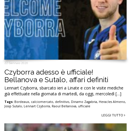
22 Gennaio 2020
Czyborra adesso è ufficiale!
Bellanova e Sutalo, affari definiti
Lennart Czyborra, sbarcato ieri a Linate e con le visite mediche
già effettuate nella giornata di martedì, da oggi, mercoledì […]
Tags:
Bordeaux
,
calciomercato
,
definitivo
,
Dinamo Zagabria
,
Heracles Almeno
,
Josip Sutalo
,
Lennart Czyborra
,
Raoul Bellanova
,
ufficiale
LEGGI TUTTO