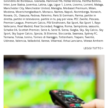
Girondins de Bordeaux
,
Granada
,
Hannover 96
,
Hellas Verona
,
Hertha Berlino
,
Inter
,
Juve Stabia
,
Juventus
,
Latina
,
Liga
,
Ligue 1
,
Lione
,
Livorno
,
Lorient
,
Malaga
,
Manchester City
,
Manchester United
,
Marsiglia
,
Mediaset Premium
,
Milan
,
Modena
,
Moenchengladbach
,
Monaco
,
Nantes
,
Napoli
,
Norimberga
,
Norwich
,
Novara
,
OL
,
Osasuna
,
Padova
,
Palermo
,
Paris St Germain
,
Parma
,
partite in
diretta
,
partite in televisione
,
partite in tv
,
pay per view
,
PEC Zwolle
,
Pescara
,
Premier League
,
Premium Calcio
,
PSV Eindhoven
,
Rai Sport
,
Rai Sport 1
,
Rayo
Vallecano
,
Real Madrid
,
Real Sociedad
,
Reggina
,
Roma
,
Sampdoria
,
sassuolo
,
Schalke 04
,
Scottish Premier
,
Serie A
,
Serie B
,
Siena
,
Siviglia
,
Sky
,
Sky Calcio
,
Sky
Sport
,
Sky Super Calcio
,
Spezia
,
St Etienne
,
Stoccarda
,
Swansea
,
Sydney FC
,
Ternana
,
Tolosa
,
torino
,
Torneo di Viareggio
,
Tottenham
,
Trapani
,
Twente
,
Udinese
,
Valencia
,
Valladolid
,
Varese
,
Villarreal
,
Virtus Lanciano
,
Vitesse Arnhem
LEGGI TUTTO