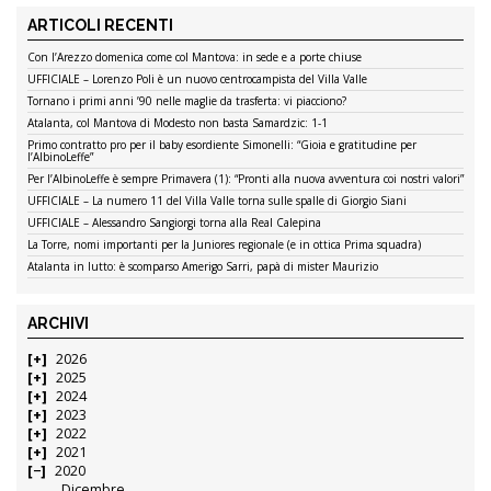
ARTICOLI RECENTI
Con l’Arezzo domenica come col Mantova: in sede e a porte chiuse
UFFICIALE – Lorenzo Poli è un nuovo centrocampista del Villa Valle
Tornano i primi anni ’90 nelle maglie da trasferta: vi piacciono?
Atalanta, col Mantova di Modesto non basta Samardzic: 1-1
Primo contratto pro per il baby esordiente Simonelli: “Gioia e gratitudine per
l’AlbinoLeffe”
Per l’AlbinoLeffe è sempre Primavera (1): “Pronti alla nuova avventura coi nostri valori”
UFFICIALE – La numero 11 del Villa Valle torna sulle spalle di Giorgio Siani
UFFICIALE – Alessandro Sangiorgi torna alla Real Calepina
La Torre, nomi importanti per la Juniores regionale (e in ottica Prima squadra)
Atalanta in lutto: è scomparso Amerigo Sarri, papà di mister Maurizio
ARCHIVI
2026
2025
2024
2023
2022
2021
2020
Dicembre