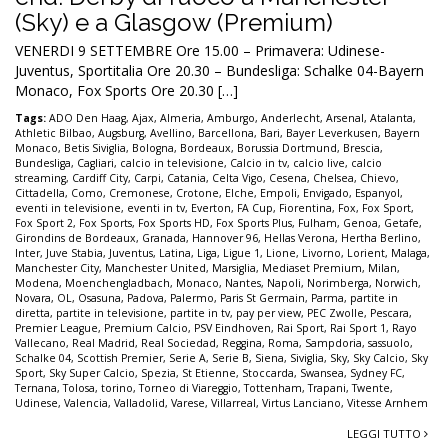
(Sky) e a Glasgow (Premium)
VENERDI 9 SETTEMBRE Ore 15.00 – Primavera: Udinese-
Juventus, Sportitalia Ore 20.30 – Bundesliga: Schalke 04-Bayern
Monaco, Fox Sports Ore 20.30 […]
Tags:
ADO Den Haag
,
Ajax
,
Almeria
,
Amburgo
,
Anderlecht
,
Arsenal
,
Atalanta
,
Athletic Bilbao
,
Augsburg
,
Avellino
,
Barcellona
,
Bari
,
Bayer Leverkusen
,
Bayern
Monaco
,
Betis Siviglia
,
Bologna
,
Bordeaux
,
Borussia Dortmund
,
Brescia
,
Bundesliga
,
Cagliari
,
calcio in televisione
,
Calcio in tv
,
calcio live
,
calcio
streaming
,
Cardiff City
,
Carpi
,
Catania
,
Celta Vigo
,
Cesena
,
Chelsea
,
Chievo
,
Cittadella
,
Como
,
Cremonese
,
Crotone
,
Elche
,
Empoli
,
Envigado
,
Espanyol
,
eventi in televisione
,
eventi in tv
,
Everton
,
FA Cup
,
Fiorentina
,
Fox
,
Fox Sport
,
Fox Sport 2
,
Fox Sports
,
Fox Sports HD
,
Fox Sports Plus
,
Fulham
,
Genoa
,
Getafe
,
Girondins de Bordeaux
,
Granada
,
Hannover 96
,
Hellas Verona
,
Hertha Berlino
,
Inter
,
Juve Stabia
,
Juventus
,
Latina
,
Liga
,
Ligue 1
,
Lione
,
Livorno
,
Lorient
,
Malaga
,
Manchester City
,
Manchester United
,
Marsiglia
,
Mediaset Premium
,
Milan
,
Modena
,
Moenchengladbach
,
Monaco
,
Nantes
,
Napoli
,
Norimberga
,
Norwich
,
Novara
,
OL
,
Osasuna
,
Padova
,
Palermo
,
Paris St Germain
,
Parma
,
partite in
diretta
,
partite in televisione
,
partite in tv
,
pay per view
,
PEC Zwolle
,
Pescara
,
Premier League
,
Premium Calcio
,
PSV Eindhoven
,
Rai Sport
,
Rai Sport 1
,
Rayo
Vallecano
,
Real Madrid
,
Real Sociedad
,
Reggina
,
Roma
,
Sampdoria
,
sassuolo
,
Schalke 04
,
Scottish Premier
,
Serie A
,
Serie B
,
Siena
,
Siviglia
,
Sky
,
Sky Calcio
,
Sky
Sport
,
Sky Super Calcio
,
Spezia
,
St Etienne
,
Stoccarda
,
Swansea
,
Sydney FC
,
Ternana
,
Tolosa
,
torino
,
Torneo di Viareggio
,
Tottenham
,
Trapani
,
Twente
,
Udinese
,
Valencia
,
Valladolid
,
Varese
,
Villarreal
,
Virtus Lanciano
,
Vitesse Arnhem
LEGGI TUTTO