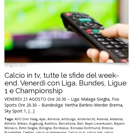
21 Agosto 2015
Calcio in tv, tutte le sfide del week-
end. Venerdì con Liga, Bundes, Ligue
1 e Championship
VENERDI 21 AGOSTO Ore 20.30 – Liga: Malaga-Siviglia, Fox
Sports Ore 20.30 – Bundesliga: Hertha Berlino-Werder Brema,
Sky Sport 1, […]
Tags:
ADO Den Haag
,
Ajax
,
Almeria
,
Amburgo
,
Anderlecht
,
Arsenal
,
Atalanta
,
Athletic Bilbao
,
Augsburg
,
Avellino
,
Barcellona
,
Bari
,
Bayer Leverkusen
,
Bayern
Monaco
,
Betis Siviglia
,
Bologna
,
Bordeaux
,
Borussia Dortmund
,
Brescia
,
Bundesliga
,
Cagliari
,
calcio in televisione
,
Calcio in tv
,
calcio live
,
calcio