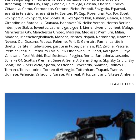
streaming
,
Cardiff City
,
Carpi
,
Catania
,
Celta Vigo
,
Cesena
,
Chelsea
,
Chievo
,
Cittadella
,
Como
,
Cremonese
,
Crotone
,
Elche
,
Empoli
,
Envigado
,
Espanyol
,
eventi in televisione
,
eventi in tv
,
Everton
,
FA Cup
,
Fiorentina
,
Fox
,
Fox Sport
,
Fox Sport 2
,
Fox Sports
,
Fox Sports HD
,
Fox Sports Plus
,
Fulham
,
Genoa
,
Getafe
,
Girondins de Bordeaux
,
Granada
,
Hannover 96
,
Hellas Verona
,
Hertha Berlino
,
Inter
,
Juve Stabia
,
Juventus
,
Latina
,
Liga
,
Ligue 1
,
Lione
,
Livorno
,
Lorient
,
Malaga
,
Manchester City
,
Manchester United
,
Marsiglia
,
Mediaset Premium
,
Milan
,
Modena
,
Moenchengladbach
,
Monaco
,
Nantes
,
Napoli
,
Norimberga
,
Norwich
,
Novara
,
OL
,
Osasuna
,
Padova
,
Palermo
,
Paris St Germain
,
Parma
,
partite in
diretta
,
partite in televisione
,
partite in tv
,
pay per view
,
PEC Zwolle
,
Pescara
,
Premier League
,
Premium Calcio
,
PSV Eindhoven
,
Rai Sport
,
Rai Sport 1
,
Rayo
Vallecano
,
Real Madrid
,
Real Sociedad
,
Reggina
,
Roma
,
Sampdoria
,
sassuolo
,
Schalke 04
,
Scottish Premier
,
Serie A
,
Serie B
,
Siena
,
Siviglia
,
Sky
,
Sky Calcio
,
Sky
Sport
,
Sky Super Calcio
,
Spezia
,
St Etienne
,
Stoccarda
,
Swansea
,
Sydney FC
,
Ternana
,
Tolosa
,
torino
,
Torneo di Viareggio
,
Tottenham
,
Trapani
,
Twente
,
Udinese
,
Valencia
,
Valladolid
,
Varese
,
Villarreal
,
Virtus Lanciano
,
Vitesse Arnhem
LEGGI TUTTO