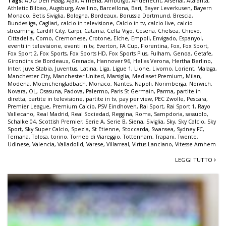
Tags:
ADO Den Haag
,
Ajax
,
Almeria
,
Amburgo
,
Anderlecht
,
Arsenal
,
Atalanta
,
Athletic Bilbao
,
Augsburg
,
Avellino
,
Barcellona
,
Bari
,
Bayer Leverkusen
,
Bayern
Monaco
,
Betis Siviglia
,
Bologna
,
Bordeaux
,
Borussia Dortmund
,
Brescia
,
Bundesliga
,
Cagliari
,
calcio in televisione
,
Calcio in tv
,
calcio live
,
calcio
streaming
,
Cardiff City
,
Carpi
,
Catania
,
Celta Vigo
,
Cesena
,
Chelsea
,
Chievo
,
Cittadella
,
Como
,
Cremonese
,
Crotone
,
Elche
,
Empoli
,
Envigado
,
Espanyol
,
eventi in televisione
,
eventi in tv
,
Everton
,
FA Cup
,
Fiorentina
,
Fox
,
Fox Sport
,
Fox Sport 2
,
Fox Sports
,
Fox Sports HD
,
Fox Sports Plus
,
Fulham
,
Genoa
,
Getafe
,
Girondins de Bordeaux
,
Granada
,
Hannover 96
,
Hellas Verona
,
Hertha Berlino
,
Inter
,
Juve Stabia
,
Juventus
,
Latina
,
Liga
,
Ligue 1
,
Lione
,
Livorno
,
Lorient
,
Malaga
,
Manchester City
,
Manchester United
,
Marsiglia
,
Mediaset Premium
,
Milan
,
Modena
,
Moenchengladbach
,
Monaco
,
Nantes
,
Napoli
,
Norimberga
,
Norwich
,
Novara
,
OL
,
Osasuna
,
Padova
,
Palermo
,
Paris St Germain
,
Parma
,
partite in
diretta
,
partite in televisione
,
partite in tv
,
pay per view
,
PEC Zwolle
,
Pescara
,
Premier League
,
Premium Calcio
,
PSV Eindhoven
,
Rai Sport
,
Rai Sport 1
,
Rayo
Vallecano
,
Real Madrid
,
Real Sociedad
,
Reggina
,
Roma
,
Sampdoria
,
sassuolo
,
Schalke 04
,
Scottish Premier
,
Serie A
,
Serie B
,
Siena
,
Siviglia
,
Sky
,
Sky Calcio
,
Sky
Sport
,
Sky Super Calcio
,
Spezia
,
St Etienne
,
Stoccarda
,
Swansea
,
Sydney FC
,
Ternana
,
Tolosa
,
torino
,
Torneo di Viareggio
,
Tottenham
,
Trapani
,
Twente
,
Udinese
,
Valencia
,
Valladolid
,
Varese
,
Villarreal
,
Virtus Lanciano
,
Vitesse Arnhem
LEGGI TUTTO