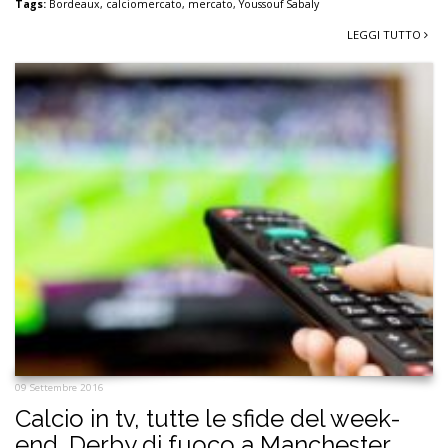
Tags:
Bordeaux
,
calciomercato
,
mercato
,
Youssouf Sabaly
LEGGI TUTTO
09 Settembre 2016
Calcio in tv, tutte le sfide del week-
end. Derby di fuoco a Manchester