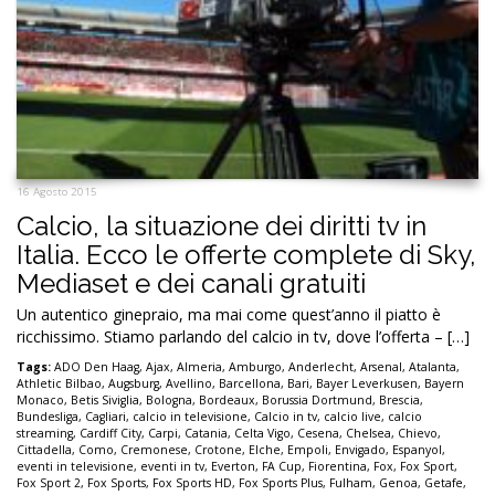
16 Agosto 2015
Calcio, la situazione dei diritti tv in
Italia. Ecco le offerte complete di Sky,
Mediaset e dei canali gratuiti
Un autentico ginepraio, ma mai come quest’anno il piatto è
ricchissimo. Stiamo parlando del calcio in tv, dove l’offerta – […]
Tags:
ADO Den Haag
,
Ajax
,
Almeria
,
Amburgo
,
Anderlecht
,
Arsenal
,
Atalanta
,
Athletic Bilbao
,
Augsburg
,
Avellino
,
Barcellona
,
Bari
,
Bayer Leverkusen
,
Bayern
Monaco
,
Betis Siviglia
,
Bologna
,
Bordeaux
,
Borussia Dortmund
,
Brescia
,
Bundesliga
,
Cagliari
,
calcio in televisione
,
Calcio in tv
,
calcio live
,
calcio
streaming
,
Cardiff City
,
Carpi
,
Catania
,
Celta Vigo
,
Cesena
,
Chelsea
,
Chievo
,
Cittadella
,
Como
,
Cremonese
,
Crotone
,
Elche
,
Empoli
,
Envigado
,
Espanyol
,
eventi in televisione
,
eventi in tv
,
Everton
,
FA Cup
,
Fiorentina
,
Fox
,
Fox Sport
,
Fox Sport 2
,
Fox Sports
,
Fox Sports HD
,
Fox Sports Plus
,
Fulham
,
Genoa
,
Getafe
,