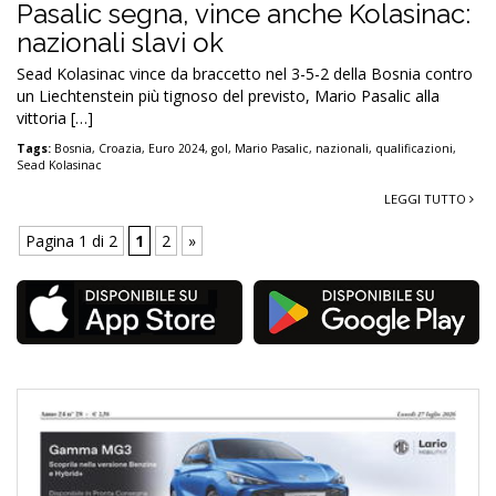
Pasalic segna, vince anche Kolasinac:
nazionali slavi ok
Sead Kolasinac vince da braccetto nel 3-5-2 della Bosnia contro
un Liechtenstein più tignoso del previsto, Mario Pasalic alla
vittoria […]
Tags:
Bosnia
,
Croazia
,
Euro 2024
,
gol
,
Mario Pasalic
,
nazionali
,
qualificazioni
,
Sead Kolasinac
LEGGI TUTTO
Pagina 1 di 2
1
2
»