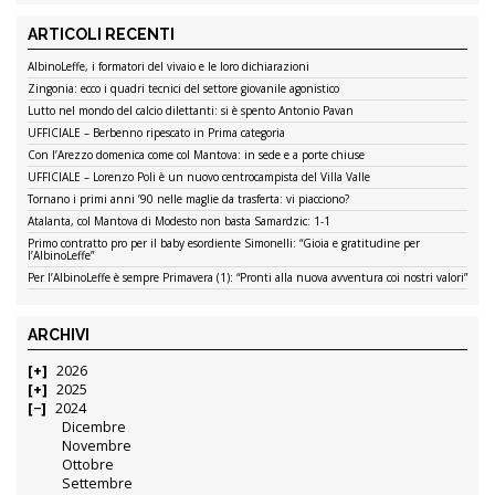
ARTICOLI RECENTI
AlbinoLeffe, i formatori del vivaio e le loro dichiarazioni
Zingonia: ecco i quadri tecnici del settore giovanile agonistico
Lutto nel mondo del calcio dilettanti: si è spento Antonio Pavan
UFFICIALE – Berbenno ripescato in Prima categoria
Con l’Arezzo domenica come col Mantova: in sede e a porte chiuse
UFFICIALE – Lorenzo Poli è un nuovo centrocampista del Villa Valle
Tornano i primi anni ’90 nelle maglie da trasferta: vi piacciono?
Atalanta, col Mantova di Modesto non basta Samardzic: 1-1
Primo contratto pro per il baby esordiente Simonelli: “Gioia e gratitudine per
l’AlbinoLeffe”
Per l’AlbinoLeffe è sempre Primavera (1): “Pronti alla nuova avventura coi nostri valori”
ARCHIVI
2026
2025
2024
Dicembre
Novembre
Ottobre
Settembre