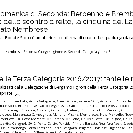
 domenica di Seconda: Berbenno e Bremb
a dello scontro diretto, la cinquina del Lal
gato Nembrese
to al Bonate Sotto è un ulteriore conferma di quanto la squadra guidat
lio
,
Nembrese
,
Seconda Categoria girone A
,
Seconda Categoria girone B
 della Terza Categoria 2016/2017: tante le 
alizzati dalla Delegazione di Bergamo i gironi della Terza Categoria 
apriate, […]
Amatori Brembate
,
Amici Antegnate
,
Amici Mozzo
,
Arcene 1956
,
Asperiam
,
Aurora Te
nate Sotto
,
Brembillese
,
calcio bergamasco
,
Calcio dilettanti
,
Calcio Leffe
,
Cappuccin
ne
,
Cavernago
,
Celadina
,
Cividino
,
Curnasco
,
Endine
,
FC Curno
,
Futura Madone
,
Gandin
siratese
,
Malpensata Campagnola
,
Mariano
,
Misano
,
Monterosso
,
Nova Montello
,
Nuova
ortenuova
,
Or. Costa Mezzate
,
Or. Fiorano
,
Or. Leffe
,
Or. Osio Sotto
,
Or. Telgate
,
Or. Z
isportiva Colognola 2012
,
Ponte Calcio
,
Pontida
,
Primula Barbata
,
Real Fara Rock
,
Sabbi
 Or. Pumenengo
,
Terza Categoria
,
Terza Categoria Bergamo
,
Ubialese
,
Urgnanese
,
Uso
 D'ogna
,
Villaggio Sposi
,
Villese
,
Virescit
,
Virtus Gazzaniga