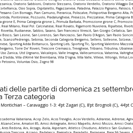
zzanica
,
Oratorio Sabbioni
,
Oratorio Stezzano
,
Oratorio Verdello
,
Oratorio Villaggio De
Cortefranca
,
Osio Sopra
,
Ospitaletto
,
Pagazzanese
,
Paladina
,
Palazzo Pignano
,
Palosco
,
Pessano Con Bornago
,
Pian Camuno
,
Pieranica
,
Poliscalve
,
Polisportiva Bergamo Alta
,
P
ontida
,
Pontirolese
,
Pozzuolo
,
Pradalunghese
,
Presezzo
,
Prezzatese
,
Prima Categoria
a girone E
,
Prima Categoria girone L
,
Primula Barbata
,
Promozione girone C
,
Promozio
,
Real Milano
,
Real Pol. Calcinatese
,
Real Rovato
,
Rigamonti Nuvolera
,
Ripaltese
,
Rivol
,
Rovetta
,
Rudianese
,
Sabbio
,
Saiano
,
San Francesco Virescit
,
San Giorgio Cellatica
,
San
i Bosco
,
San Leone
,
San Lorenzo
,
San Pancrazio
,
San Paolo D'Argon
,
San Paolo Sonci
e
,
ScanzoPedrengo
,
Sebinia
,
Seconda Categoria Bergamo
,
Sellero
,
Solleone
,
Solzese
,
inese
,
Sporting Adda Bottanuco
,
Sporting Leb
,
Sporting Tlc
,
Sporting Valentino Mazzol
 Bergamo
,
Torre De' Roveri
,
Trescore Cremasco
,
Trevigliese
,
Tribiano
,
Tribulina
,
Ubialese
,
Uso Zanica
,
Utd Urgnano
,
Valcalepio
,
Valle Imagna
,
Vallecamonica
,
Valserina
,
Valtrigh
lla D'adda
,
Villa d'Almè Val Brembana
,
Villa D'ogna
,
Villa Valle
,
Villese
,
Villongo
,
Virtus Lo
io Petosino
,
Voluntas Osio
,
Zogno 98
ultati delle partite di domenica 21 settemb
la Terza categoria
ontichiari – Caravaggio 1-3: 4’pt Zagari (C), 8’pt Brognoli (C), 44’pt
ccademia Valseriana
,
Acop Zelo
,
Acos Treviglio
,
Acov Verdello
,
Adrarese
,
Adrense
,
Agne
,
AlzanoCene
,
Amatori 85
,
Amici Antegnate
,
Amici Mapello
,
Amici Mozzo
,
Amici Orato
e
,
Ares Redona
,
Arx
,
Arzago
,
Asola
,
Asperiam
,
Atletico Chiuduno
,
Atletico San Giuliano
,
Aurora Trescore
,
Azzano
,
Badalasco
,
Bagnatica
,
Baradello
,
Barianese
,
Base 96 Seveso
,