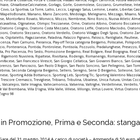
hiaie
,
GhisalbeseCalcinatese
,
Gorlago
,
Gorle
,
Governolese
,
Gozzano
,
Grumellese
,
Int
a Covo
,
La Sportiva
,
La Torre
,
Lallio
,
Lecco
,
Legnago Salus
,
Lemine
,
Levate
,
Libertas Cas
,
MapelloBonate
,
Mariano
,
Mario Zanconti
,
Medolago
,
Melegnano
,
Mezzago
,
Misano
,
ese
,
Montorfano Rovato
,
Monvico
,
Mozzo
,
Nembrese
,
Nino Ronco
,
Nuova Atletic Alm
lcavallina
,
Olginatese
,
Olimpic Trezzanese
,
Ome
,
Oratorio Albino
,
Oratorio Boccaleo
Oratorio Cologno
,
Oratorio Costa Mezzate
,
Oratorio Leffe
,
Oratorio Maclodio
,
Oratori
bioni
,
Oratorio Stezzano
,
Oratorio Verdello
,
Oratorio Villaggio Degli Sposi
,
Oratorio Za
pra
,
Ospitaletto
,
Pagazzanese
,
Paladina
,
Palazzo Pignano
,
Palosco
,
Pantigliate
,
Paullese
,
acenza
,
Pian Camuno
,
Pieranica
,
Play-off Terza categoria Bergamo
,
Poliscalve
,
Polisport
cio
,
Ponteranica
,
Pontida
,
Pontirolese
,
Pontisola
,
Pozzuolo
,
Pradalunghese
,
Presezzo
,
ta
,
Pro Piacenza
,
Pro Sesto
,
Promozione Bergamo
,
Real Bolgare
,
Real Borgogna
,
Real C
,
Rigamonti Nuvolera
,
Ripaltese
,
Rivoltana
,
Rodengo
,
Romanengo
,
Romanese
,
Roncol
nifacese
,
San Francesco Virescit
,
San Giorgio Cellatica
,
San Giovanni Bianco
,
San Giov
Lorenzo
,
San Pancrazio
,
San Paolo D'Argon
,
San Paolo Soncino
,
San Pellegrino
,
San Tom
ebinia
,
Seconda Categoria Bergamo
,
Sellero
,
Seregno
,
Serie D Bergamo
,
Solleone
,
Sol
inese
,
Sporting Adda Bottanuco
,
Sporting Leb
,
Sporting Tlc
,
Sporting Valentino Mazzol
,
Trescore Cremasco
,
Trevigliese
,
Tribiano
,
Tribulina
,
Ubialese
,
Unica Futura
,
Unitas Cocc
o
,
Valcalepio
,
Valle Imagna
,
Vallecamonica
,
Valserina
,
Valtrighe
,
Verdellinese
,
Verdello
,
lmè Val Brembana
,
Villa D'ogna
,
Villa Valle
,
Villese
,
Villongo
,
Virtus Lovere
,
Virtus Oratorio
Zogno 98
 in Promozione, Prima e Seconda: stangat
 del 31 maggio 2014 A carico di società – Ammenda di 50 euro al