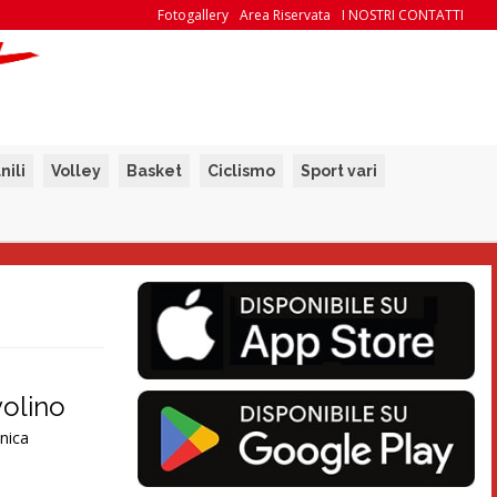
Fotogallery
Area Riservata
I NOSTRI CONTATTI
nili
Volley
Basket
Ciclismo
Sport vari
volino
anica