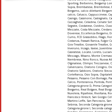
Sporting
,
Berbenno
,
Bergamp Lon
Sopra
,
Brembatese
,
Brembillese
,
Bergamo
,
calcio dilettanti Berga
calcio
,
Calusco
,
Cappuccinese
,
Ca
Casnigo
,
Cassinone
,
Castegnato
,
Ca
Cazzaghese
,
Celadina
,
Cenate Sot
Segrate
,
Cividatese
,
Cividino
,
Clus
Mezzate
,
Costa Mezzate
,
Credaro
Doverese
,
Eccellenza Bergamo
,
E
Curno
,
FCD Grassobbio
,
Filago
,
Fio
Costanza
,
Frassati Ranica
,
Fulgor C
Giov Trealbe
,
Giovanile Trealbe
,
G
Inveruno
,
Inzago
,
Issese
,
Juventin
Casiratese
,
Locate
,
Loreto
,
Lucian
Mezzago
,
Misano
,
Monte Cremas
Nembrese
,
Nino Ronco
,
Nuova At
Olginatese
,
Olimpic Trezzanese
,
O
Calvenzano
,
Oratorio Cologno
,
Or
Oratorio Sabbioni
,
Oratorio Stez
Cortefranca
,
Osio Sopra
,
Ospitalet
Pessano
,
Pessano Con Bornago
,
Pi
Calcio
,
Ponteranica
,
Pontida
,
Pont
Categoria girone D
,
Prima Categori
Bergamo
,
Real Bolgare
,
Real Borg
Nuvolera
,
Ripaltese
,
Rivoltana
,
Ro
Francesco Virescit
,
San Giorgio Cel
Martino Leffe
,
San Pancrazio
,
San
Sebinia
,
Seconda Categoria giron
Categoria girone I
,
Seconda catego
Sondrio
,
Soresinese
,
Sorisolese
,
S