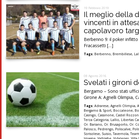
19 Febbraio 2019
Il meglio della
vincenti in attes
capolavoro tar
Berbenno 9: il poker inflit
Fracassetti […]
Tags:
Berbenno
,
Brembillese
,
Lal
08 Agosto 2016
Svelati i gironi
Bergamo – Sono stati uffici
Girone A: Agnelli Olimpia, C
Tags:
Adrarese
,
Agnelli Olimpia
,
Bergamo & Sport
,
Boccaleone
,
Bo
Casnigo
,
Cassinone
,
Castel Rozzo
Terza Categoria
,
Lallio
,
Libertas Ca
Or. Bariano
,
Or. Brusaporto
,
Or. C
Palosco
,
Pedrengo
,
Poliscalve
,
Pol
Sorisolese
,
Suisio
,
Tavernola
,
Team
Imagna
,
Valtrighe
,
Vidalengo
,
Villa