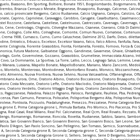
guelo
,
Biassono
,
Bm Sporting
,
Boltiere
,
Bonate 1951
,
Borgolombardo
,
Borgomanero
,
B
Brembo
,
Brianza Cernusco Merate
,
Brignanese
,
Brusaporto
,
Busnago
,
Calcense
,
Calcin
mo
,
calcio provinciale Bergamo
,
Calcio Rudianese
,
Calcio Urgnano
,
Calepio
,
Calolzio
,
Ca
priate
,
Caprino
,
Capriolese
,
Caravaggio
,
Carobbio
,
Carugate
,
Casalbuttano
,
Casalmaioc
stel Rozzone
,
Castellana
,
Castellese
,
Castelnuovo
,
Castrezzato
,
Cavenago
,
Cavernago
,
to
,
Cene
,
Centrolago
,
Chignolo
,
Ciliverghe Mazzano
,
Cisanese
,
Ciserano
,
Città Di Dalm
one
,
Codogno
,
Colle Alto
,
Colnaghese
,
Comonte
,
Comun Nuovo
,
Cornatese
,
Cortenuo
,
Crema 1908
,
Curnasco
,
Curno
,
Curno Caluschese
,
Dalmine 2012
,
Darfo
,
Desio
,
dilett
ndine
,
Entratico
,
Erbusco
,
Excelsior
,
Excelsior Vaiano
,
Falco
,
Falco Albino
,
Fanfulla
,
Fara
rente Colognola
,
Fiorente Grassobbio
,
Fiorita
,
Fontanella
,
Foresto
,
Fornovo
,
Forza & Co
anonica
,
Futura Madone
,
Galbiatese Oggiono
,
Gandinese
,
Gavarnese
,
Ghiaie
,
Ghisalbe
orlago
,
Gorle
,
Governolese
,
Gozzano
,
Grassobbio
,
Grumellese
,
Immacolata Alzano
,
In
a Covo
,
La Dominante
,
La Sportiva
,
La Torre
,
Lallio
,
Lecco
,
Legnago Salus
,
Lemine
,
Leva
o Manara
,
Luisiana
,
Mapello Bonate
,
MapelloBonate
,
Mariano
,
Mario Zanconti
,
Medol
co
,
Montello
,
Monterosso
,
Montodinese
,
Montorfano Rovato
,
Monvico
,
Mozzanichese
letic Almenno
,
Nuova Frontiera
,
Nuova Selvino
,
Nuova Valcavallina
,
Offanenghese
,
Off
mbriano Aurora
,
Ome
,
Oratorio Albino
,
Oratorio Boccaleone
,
Oratorio Brusaporto
,
O
atorio Costa Mezzate
,
Oratorio Leffe
,
Oratorio Maclodio
,
Oratorio Malpensata
,
Orator
zano
,
Oratorio Verdello
,
Oratorio Villaggio Degli Sposi
,
Oratorio Zandobbio
,
Ordival
,
Ori
to
,
Pagazzanese
,
Paladina
,
Palazzo Pignano
,
Palosco
,
Pantigliate
,
Paullese
,
Pba
,
Pedren
acenza
,
Pian Camuno
,
Pieranica
,
Poliscalve
,
Polisportiva Bergamo Alta
,
Polisportiva Nuo
irolese
,
Pontisola
,
Pozzuolo
,
Pradalunghese
,
Presezzo
,
Prezzatese
,
Prima Categoria B
a girone E
,
Prima Categoria girone L
,
Primula Barbata
,
Pro Mornico
,
Pro Piacenza
,
Pro 
ogna
,
Real Casal
,
Real Milano
,
Real Pol. Calcinatese
,
Real Qcm
,
Real Rovato
,
Rezzato
,
R
dengo
,
Romanengo
,
Romanese
,
Roncola
,
Rovetta
,
Rudianese
,
Sabbio
,
Saiano
,
Sambon
latica
,
San Giovanni Bianco
,
San Giovanni Bienno
,
San Giovanni Bosco
,
San Leone
,
Sa
 Paolo D'Argon
,
San Paolo Soncino
,
San Pellegrino
,
San Tomaso
,
Sarnico
,
Scannabuese
e A
,
Seconda Categoria girone B
,
Seconda Categoria girone C
,
Seconda Categoria giron
ria girone S
,
Seconda Categoria Girone U
,
Sellero
,
Seregno
,
Serie D Bergamo
,
Solleo
overe
,
Spinese
,
Sporting Adda Bottanuco
,
Sporting Leb
,
Sporting Tlc
,
Sporting Valentin