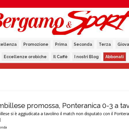
cellenza
Promozione
Prima
Seconda
Terza
Giova
Eccellenze orobiche
Il Caffè
I nostri Blog
Abbonati
billese promossa, Ponteranica 0-3 a ta
llese si è aggiudicata a tavolino il match non disputato con il Ponter
]
onda