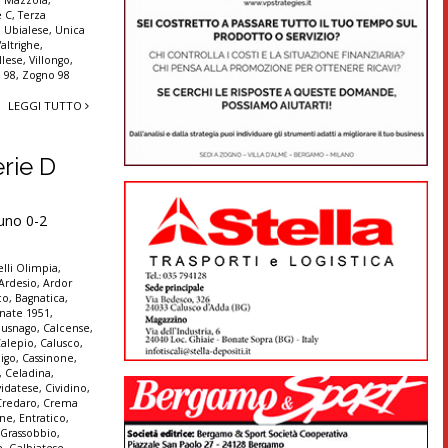
e C
,
Terza
,
Ubialese
,
Unica
Valtrighe
,
llese
,
Villongo
,
 98
,
Zogno 98
LEGGI TUTTO
erie D
runo 0-2
lli Olimpia
,
Ardesio
,
Ardor
co
,
Bagnatica
,
nate 1951
,
Busnago
,
Calcense
,
alepio
,
Calusco
,
igo
,
Cassinone
,
,
Celadina
,
vidatese
,
Cividino
,
Credaro
,
Crema
ine
,
Entratico
,
 Grassobbio
,
e
,
Galbiatese