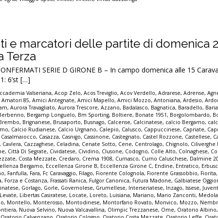
tati e marcatori delle partite di domenica 
la Terza
ONFERMATI SERIE D GIRONE B – In campo domenica alle 15 Carava
: 6’st […]
ccademia Valseriana
,
Acop Zelo
,
Acos Treviglio
,
Acov Verdello
,
Adrarese
,
Adrense
,
Agne
,
Amatori 85
,
Amici Antegnate
,
Amici Mapello
,
Amici Mozzo
,
Antoniana
,
Ardesio
,
Ardo
iam
,
Aurora Travagliato
,
Aurora Trescore
,
Azzano
,
Badalasco
,
Bagnatica
,
Baradello
,
Bari
Berbenno
,
Bergamp Longuelo
,
Bm Sporting
,
Boltiere
,
Bonate 1951
,
Borgolombardo
,
B
Brembo
,
Brignanese
,
Brusaporto
,
Busnago
,
Calcense
,
Calcinatese
,
calcio Bergamo
,
calc
gamo
,
Calcio Rudianese
,
Calcio Urgnano
,
Calepio
,
Calusco
,
Cappuccinese
,
Capriate
,
Cap
,
Casalmaiocco
,
Casazza
,
Casnigo
,
Cassinone
,
Castegnato
,
Castel Rozzone
,
Castellese
,
C
,
Cavlera
,
Cazzaghese
,
Celadina
,
Cenate Sotto
,
Cene
,
Centrolago
,
Chignolo
,
Cilivergh
ne
,
Città Di Segrate
,
Cividatese
,
Cividino
,
Clusone
,
Codogno
,
Colle Alto
,
Colnaghese
,
Co
ezzate
,
Costa Mezzate
,
Credaro
,
Crema 1908
,
Curnasco
,
Curno Caluschese
,
Dalmine 2
ellenza Bergamo
,
Eccellenza Girone B
,
Eccellenza Girone C
,
Endine
,
Entratico
,
Erbus
no
,
Fanfulla
,
Fara
,
Fc Caravaggio
,
Filago
,
Fiorente Colognola
,
Fiorente Grassobbio
,
Fiorita
a
,
Forza e Costanza
,
Frassati Ranica
,
Fulgor Canonica
,
Futura Madone
,
Galbiatese Oggi
inatese
,
Gorlago
,
Gorle
,
Governolese
,
Grumellese
,
Interseriatese
,
Inzago
,
Issese
,
Juven
Levate
,
Libertas Casiratese
,
Locate
,
Loreto
,
Luisiana
,
Mariano
,
Mario Zanconti
,
Medola
co
,
Montello
,
Monterosso
,
Montodinese
,
Montorfano Rovato
,
Monvico
,
Mozzo
,
Nembr
ontiera
,
Nuova Selvino
,
Nuova Valcavallina
,
Olimpic Trezzanese
,
Ome
,
Oratorio Albino
,
Oratorio Calvenzano
,
Oratorio Cologno
,
Oratorio Costa Mezzate
,
Oratorio Leffe
,
Orat