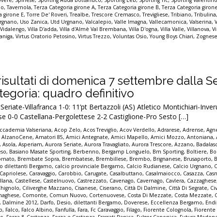
io
,
Tavernola
,
Terza Categoria girone A
,
Terza Categoria girone B
,
Terza Categoria giron
a girone E
,
Torre De' Roveri
,
Trealbe
,
Trescore Cremasco
,
Trevigliese
,
Tribiano
,
Tribulina
rgnano
,
Uso Zanica
,
Utd Urgnano
,
Valcalepio
,
Valle Imagna
,
Vallecamonica
,
Valserina
,
,
Vidalengo
,
Villa D'adda
,
Villa d'Almè Val Brembana
,
Villa D'ogna
,
Villa Valle
,
Villanova
,
Vi
zaniga
,
Virtus Oratorio Petosino
,
Virtus Trezzo
,
Voluntas Osio
,
Young Boys Chiari
,
Zognese
 i risultati di domenica 7 settembre dalla S
egoria: quadro definitivo
riate-Villafranca 1-0: 11’pt Bertazzoli (AS) Atletico Montichiari-Inve
e 0-0 Castellana-Pergolettese 2-2 Castiglione-Pro Sesto […]
ccademia Valseriana
,
Acop Zelo
,
Acos Treviglio
,
Acov Verdello
,
Adrarese
,
Adrense
,
Agne
,
AlzanoCene
,
Amatori 85
,
Amici Antegnate
,
Amici Mapello
,
Amici Mozzo
,
Antoniana
,
,
Asola
,
Asperiam
,
Aurora Seriate
,
Aurora Travagliato
,
Aurora Trescore
,
Azzano
,
Badalas
eso
,
Basiano Masate Sporting
,
Berbenno
,
Bergamp Longuelo
,
Bm Sporting
,
Boltiere
,
Bo
ornato
,
Brembate Sopra
,
Brembatese
,
Brembillese
,
Brembo
,
Brignanese
,
Brusaporto
,
io dilettanti Bergamo
,
calcio provinciale Bergamo
,
Calcio Rudianese
,
Calcio Urgnano
,
C
Capriolese
,
Caravaggio
,
Carobbio
,
Carugate
,
Casalbuttano
,
Casalmaiocco
,
Casazza
,
Casn
llana
,
Castellese
,
Castelnuovo
,
Castrezzato
,
Cavenago
,
Cavernago
,
Cavlera
,
Cazzaghese
Chignolo
,
Ciliverghe Mazzano
,
Cisanese
,
Ciserano
,
Città Di Dalmine
,
Città Di Segrate
,
Ci
naghese
,
Comonte
,
Comun Nuovo
,
Cortenuovese
,
Costa Di Mezzate
,
Costa Mezzate
,
,
Dalmine 2012
,
Darfo
,
Desio
,
dilettanti Bergamo
,
Doverese
,
Eccellenza Bergamo
,
End
no
,
Falco
,
Falco Albino
,
Fanfulla
,
Fara
,
Fc Caravaggio
,
Filago
,
Fiorente Colognola
,
Fiorente
vo
,
Forza & Costanza
,
Forza e Costanza
,
Frassati Ranica
,
Fulgor Canonica
,
Futura Madon