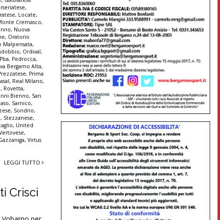
erseriatese
,
iratese
,
Locate
,
Monte Cremasco
,
enno
,
Nuova
ne
,
Oratorio
o Malpensata
,
ndobbio
,
Ordival
,
Pba
,
Pedrocca
,
iva Bergamo Alta
,
Prezzatese
,
Prima
asal
,
Real Milano
,
a
,
Rovetta
,
anni Bienno
,
San
aso
,
Sarnico
,
zese
,
Sondrio
,
a
,
Stezzanese
,
aglio
,
United
Vertovese
,
 Gazzaniga
,
Virtus
LEGGI TUTTO
i Crisci
 Vobarno per