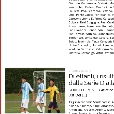
Oratorio Malpensata
,
Oratorio Mo
Zandobbio
,
Ordival
,
Oriens
,
Orsa 
Paullese
,
Pba
,
Pedrocca
,
Pessano
,
Orio
,
Ponte Calcio
,
Ponteranica
,
P
Categoria girone D
,
Prima Categori
Bolgare
,
Real Borgogna
,
Real Casal
Romanengo
,
Romanese
,
Roncola
San Giovanni Bienno
,
San Giovann
San Tomaso
,
Sarnico
,
Scannabues
Soresinese
,
Sorisolese
,
Sovere
,
Sp
Suisio
,
Tavernola
,
Terza Categoria
Unitas Coccaglio
,
United Urgnano
Verdello
,
Vertovese
,
Vidalengo
,
Vi
Oratorio Gazzaniga
,
Virtus Orator
21 Settembre 2014
Dilettanti, i ris
dalla Serie D al
SERIE D GIRONE B Atletico M
3’st Del […]
Tags:
Accademia Sandonatese
,
A
Albano
,
Albinese
,
Almè
,
Alzanese
Antoniana
,
Ardesio
,
Ardor Lazzat
Aurora Sovere
,
Aurora Travagliato