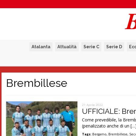
Atalanta
Attualità
Serie C
Serie D
Ec
Brembillese
21 Aprile 2022
UFFICIALE: Brem
Come prevedibile, la Brembi
(penalizzato anche di un […
Tags:
Bergamo
,
Brembillese
,
Sec