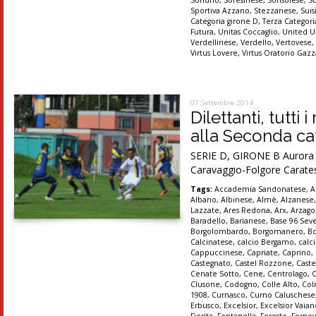
Sportiva Azzano
,
Stezzanese
,
Suis
Categoria girone D
,
Terza Categori
Futura
,
Unitas Coccaglio
,
United U
Verdellinese
,
Verdello
,
Vertovese
Virtus Lovere
,
Virtus Oratorio Gaz
07 Settembre 2014
Dilettanti, tutti
alla Seconda cat
SERIE D, GIRONE B Aurora Se
Caravaggio-Folgore Carates
Tags:
Accademia Sandonatese
,
A
Albano
,
Albinese
,
Almè
,
Alzanese
Lazzate
,
Ares Redona
,
Arx
,
Arzago
Baradello
,
Barianese
,
Base 96 Sev
Borgolombardo
,
Borgomanero
,
B
Calcinatese
,
calcio Bergamo
,
calc
Cappuccinese
,
Capriate
,
Caprino
,
Castegnato
,
Castel Rozzone
,
Caste
Cenate Sotto
,
Cene
,
Centrolago
,
Clusone
,
Codogno
,
Colle Alto
,
Col
1908
,
Curnasco
,
Curno Caluschese
Erbusco
,
Excelsior
,
Excelsior Vaia
Fiorita
,
Fontanella
,
Foresto
,
Forno