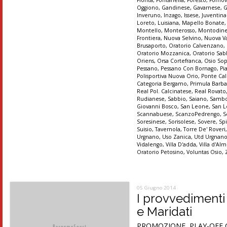
Oggiono
,
Gandinese
,
Gavarnese
,
G
Inveruno
,
Inzago
,
Issese
,
Juventin
Loreto
,
Luisiana
,
Mapello Bonate
Montello
,
Monterosso
,
Montodin
Frontiera
,
Nuova Selvino
,
Nuova Va
Brusaporto
,
Oratorio Calvenzano
,
Oratorio Mozzanica
,
Oratorio Sab
Oriens
,
Orsa Cortefranca
,
Osio So
Pessano
,
Pessano Con Bornago
,
Pi
Polisportiva Nuova Orio
,
Ponte Cal
Categoria Bergamo
,
Primula Barba
Real Pol. Calcinatese
,
Real Rovato
Rudianese
,
Sabbio
,
Saiano
,
Sambo
Giovanni Bosco
,
San Leone
,
San 
Scannabuese
,
ScanzoPedrengo
,
S
Soresinese
,
Sorisolese
,
Sovere
,
Sp
Suisio
,
Tavernola
,
Torre De' Roveri
Urgnano
,
Uso Zanica
,
Utd Urgnan
Vidalengo
,
Villa D'adda
,
Villa d'A
Oratorio Petosino
,
Voluntas Osio
,
05 Giugno 2014
I provvedimenti
e Maridati
PROMOZIONE, PLAY-OFF Gare