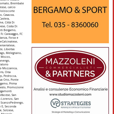
ornato
,
Brembate
atese
,
calcio
lolziocorte
co
,
Casazza
,
Cavlera
,
ine
,
Città Di
vese
,
Costa Di
anti Bergamo
,
,
Fc Caravaggio
,
FC
stanza
,
Forza e
seCalcinatese
,
terseriatese
,
te
,
Libertas
ago
,
Melegnano
,
,
Mozzo
,
anengo
,
ratorio
io Mozzanica
,
ens
,
Orsa
go
,
Pedrocca
,
va Orio
,
Ponte
ergamo
,
Prima
Sesto
,
Promozione
igamonti
ifacese
,
San
n Lorenzo
,
San
,
ScanzoPedrengo
,
e E
,
Seconda
ne
,
Solzese
,
o Mazzola
,