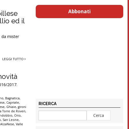
Abbonati
illese
lio ed il
a da mister
LEGGI TUTTO
novità
2016/2017.
rno
,
Bagnatica
,
ese
,
Capriate
,
RICERCA
ese
,
Ghiaie
,
gironi
 Torre de Roveri
,
andobbio
,
Orio
,
o
,
San Leone
,
 AlzaNese
,
Valle