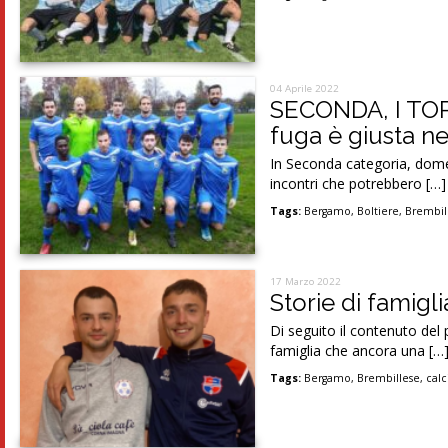
04 Aprile 2022
SECONDA, I TOP
fuga è giusta ne
In Seconda categoria, domen
incontri che potrebbero […]
Tags:
Bergamo
,
Boltiere
,
Brembil
17 Marzo 2022
Storie di famigli
Di seguito il contenuto del 
famiglia che ancora una […
Tags:
Bergamo
,
Brembillese
,
calc