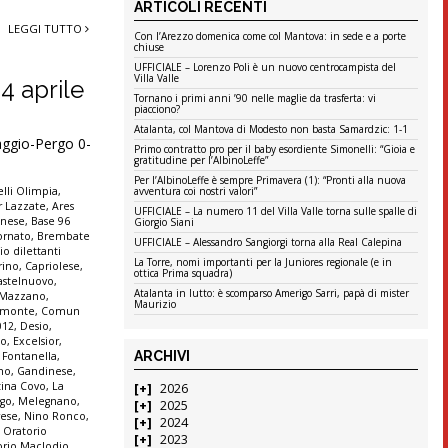
ARTICOLI RECENTI
LEGGI TUTTO
Con l’Arezzo domenica come col Mantova: in sede e a porte
chiuse
UFFICIALE – Lorenzo Poli è un nuovo centrocampista del
Villa Valle
24 aprile
Tornano i primi anni ’90 nelle maglie da trasferta: vi
piacciono?
Atalanta, col Mantova di Modesto non basta Samardzic: 1-1
ggio-Pergo 0-
Primo contratto pro per il baby esordiente Simonelli: “Gioia e
gratitudine per l’AlbinoLeffe”
Per l’AlbinoLeffe è sempre Primavera (1): “Pronti alla nuova
lli Olimpia
,
avventura coi nostri valori”
r Lazzate
,
Ares
UFFICIALE – La numero 11 del Villa Valle torna sulle spalle di
anese
,
Base 96
Giorgio Siani
ornato
,
Brembate
UFFICIALE – Alessandro Sangiorgi torna alla Real Calepina
io dilettanti
La Torre, nomi importanti per la Juniores regionale (e in
rino
,
Capriolese
,
ottica Prima squadra)
astelnuovo
,
Atalanta in lutto: è scomparso Amerigo Sarri, papà di mister
e Mazzano
,
Maurizio
monte
,
Comun
012
,
Desio
,
co
,
Excelsior
,
ARCHIVI
,
Fontanella
,
ono
,
Gandinese
,
tina Covo
,
La
2026
go
,
Melegnano
,
2025
ese
,
Nino Ronco
,
2024
,
Oratorio
2023
orio Maclodio
,