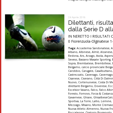
24 Aprile 2016
Dilettanti, risul
dalla Serie D al
IN NERETTO I RISULTATI C
0 Fiorenzuola-Olginatese 1-1
Tags:
Accademia Sandonatese
,
A
Albano
,
Albinese
,
Almè
,
Alzanese
Redona
,
Arx
,
Arzago
,
Asola
,
Asper
Seveso
,
Basiano Masate Sporting
,
Sopra
,
Brembatese
,
Brembillese
,
Bergamo
,
calcio provinciale Ber
Carobbio
,
Carugate
,
Casalbuttano
Castrezzato
,
Cavenago
,
Cavernago
Cisanese
,
Ciserano
,
Città Di Dalmi
Nuovo
,
Cortenuovese
,
Costa Di M
dilettanti Bergamo
,
Doverese
,
Ecc
Excelsior Vaiano
,
Falco
,
Falco Albi
Foresto
,
Fornovo
,
Forza & Costanz
Gavarnese
,
Ghiaie
,
GhisalbeseCalc
Sportiva
,
La Torre
,
Lallio
,
Lemine
,
Mezzago
,
Misano
,
Monte Cremas
Nuova Atletic Almenno
,
Nuova Fr
Boccaleone
,
Oratorio Brusaporto