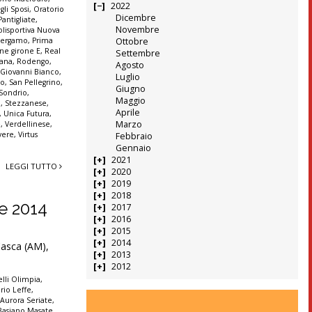
2022
gli Sposi
,
Oratorio
Dicembre
Pantigliate
,
Novembre
olisportiva Nuova
 Bergamo
,
Prima
Ottobre
ne girone E
,
Real
Settembre
tana
,
Rodengo
,
Agosto
 Giovanni Bianco
,
Luglio
no
,
San Pellegrino
,
Giugno
Sondrio
,
Maggio
a
,
Stezzanese
,
Aprile
,
Unica Futura
,
Marzo
e
,
Verdellinese
,
vere
,
Virtus
Febbraio
Gennaio
2021
LEGGI TUTTO
2020
2019
2018
re 2014
2017
2016
2015
2014
 Casca (AM),
2013
2012
lli Olimpia
,
rio Leffe
,
,
Aurora Seriate
,
Basiano Masate