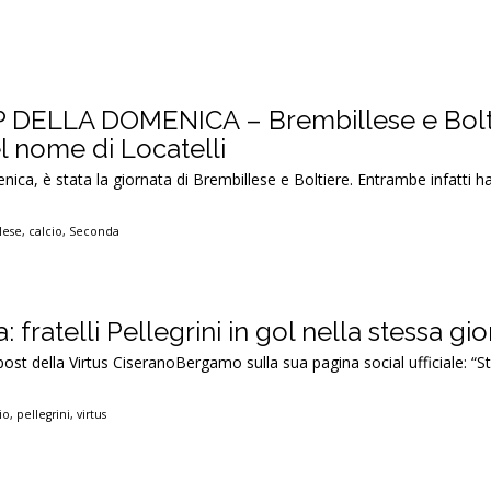
 DELLA DOMENICA – Brembillese e Bolti
l nome di Locatelli
ica, è stata la giornata di Brembillese e Boltiere. Entrambe infatti 
lese
,
calcio
,
Seconda
a: fratelli Pellegrini in gol nella stessa gi
post della Virtus CiseranoBergamo sulla sua pagina social ufficiale: “St
]
io
,
pellegrini
,
virtus