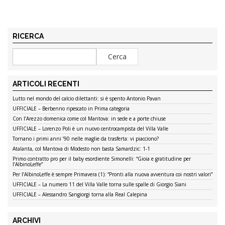
RICERCA
ARTICOLI RECENTI
Lutto nel mondo del calcio dilettanti: si è spento Antonio Pavan
UFFICIALE – Berbenno ripescato in Prima categoria
Con l’Arezzo domenica come col Mantova: in sede e a porte chiuse
UFFICIALE – Lorenzo Poli è un nuovo centrocampista del Villa Valle
Tornano i primi anni ’90 nelle maglie da trasferta: vi piacciono?
Atalanta, col Mantova di Modesto non basta Samardzic: 1-1
Primo contratto pro per il baby esordiente Simonelli: “Gioia e gratitudine per
l’AlbinoLeffe”
Per l’AlbinoLeffe è sempre Primavera (1): “Pronti alla nuova avventura coi nostri valori”
UFFICIALE – La numero 11 del Villa Valle torna sulle spalle di Giorgio Siani
UFFICIALE – Alessandro Sangiorgi torna alla Real Calepina
ARCHIVI