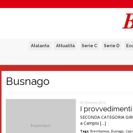
Atalanta
Attualità
Serie C
Serie D
Ec
Busnago
05 Dicembre 2013
I provvedimenti
SECONDA CATEGORIA GIRONE 
a Campisi […]
Tags:
Brembatese
,
Busnago
,
Capr