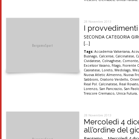
28 Novembre 2013
I provvedimenti
SECONDA CATEGORIA GIRONI
[…]
Tags:
Accademia Valseriana
,
Acov
Busnago
,
Calcense
,
Calcinatese
,
C
Cividatese
,
Colnaghese
,
Comonte
Excelsior Vaiano
,
Filago
,
Fiorente 
Casiratese
,
Loreto
,
Medolago
,
Mez
Nuova Atletic Almenno
,
Nuova Fr
Sabbioni
,
Oratorio Verdello
,
Orien
Real Pol. Calcinatese
,
Real Rovato
Lorenzo
,
San Pancrazio
,
San Paol
Trescore Cremasco
,
Unica Futura
,
28 Novembre 2013
Mercoledì 4 dice
all’ordine del g
Bergamo – Mercoledì 4 dice