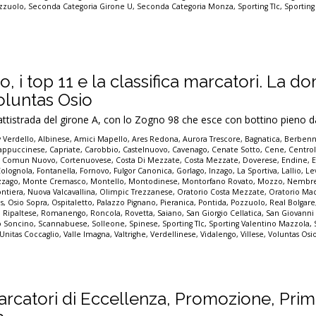
zzuolo
,
Seconda Categoria Girone U
,
Seconda Categoria Monza
,
Sporting Tlc
,
Sporting
o, i top 11 e la classifica marcatori. La 
oluntas Osio
battistrada del girone A, con lo Zogno 98 che esce con bottino pieno d
 Verdello
,
Albinese
,
Amici Mapello
,
Ares Redona
,
Aurora Trescore
,
Bagnatica
,
Berben
appuccinese
,
Capriate
,
Carobbio
,
Castelnuovo
,
Cavenago
,
Cenate Sotto
,
Cene
,
Centro
,
Comun Nuovo
,
Cortenuovese
,
Costa Di Mezzate
,
Costa Mezzate
,
Doverese
,
Endine
,
Colognola
,
Fontanella
,
Fornovo
,
Fulgor Canonica
,
Gorlago
,
Inzago
,
La Sportiva
,
Lallio
,
Le
zago
,
Monte Cremasco
,
Montello
,
Montodinese
,
Montorfano Rovato
,
Mozzo
,
Nembr
ontiera
,
Nuova Valcavallina
,
Olimpic Trezzanese
,
Oratorio Costa Mezzate
,
Oratorio Ma
s
,
Osio Sopra
,
Ospitaletto
,
Palazzo Pignano
,
Pieranica
,
Pontida
,
Pozzuolo
,
Real Bolgare
,
Ripaltese
,
Romanengo
,
Roncola
,
Rovetta
,
Saiano
,
San Giorgio Cellatica
,
San Giovanni
o Soncino
,
Scannabuese
,
Solleone
,
Spinese
,
Sporting Tlc
,
Sporting Valentino Mazzola
,
Unitas Coccaglio
,
Valle Imagna
,
Valtrighe
,
Verdellinese
,
Vidalengo
,
Villese
,
Voluntas Osi
arcatori di Eccellenza, Promozione, Prim