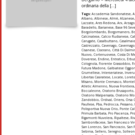
ordinaria della […]
Tags:
Accademia Sandonatese
,
A
Albano
,
Albinese
,
Almè
,
Alzanese
Lazzate
,
Ares Redona
,
Arx
,
Arzago
Baradello
,
Barianese
,
Base 96 Sev
Borgolombardo
,
Borgomanero
,
B
Calcinatese
,
Calcio Rudianese
,
Ca
Carugate
,
Casalbuttano
,
Casalmai
Castrezzato
,
Cavenago
,
Cavernago
Cisanese
,
Ciserano
,
Città Di Dalmi
Nuovo
,
Cortenuovese
,
Costa Di M
Doverese
,
Endine
,
Entratico
,
Erbu
Colognola
,
Fiorente Grassobbio
,
Fi
Futura Madone
,
Galbiatese Oggio
Grumellese
,
Interseriatese
,
Inver
Libertas Casiratese
,
Locate
,
Loret
Misano
,
Monte Cremasco
,
Montel
Atletic Almenno
,
Nuova Frontiera
Boccaleone
,
Oratorio Brusaporto
Oratorio Malpensata
,
Oratorio Mo
Zandobbio
,
Ordival
,
Oriens
,
Orsa 
Paullese
,
Pba
,
Pedrocca
,
Pessano
,
Polisportiva Nuova Orio
,
Ponte Cal
Primula Barbata
,
Pro Piacenza
,
Pr
Rigamonti Nuvolera
,
Ripaltese
,
Ri
Sambonifacese
,
San Francesco Vir
San Lorenzo
,
San Pancrazio
,
San 
Sebinia
,
Sellero
,
Seregno
,
Solleo