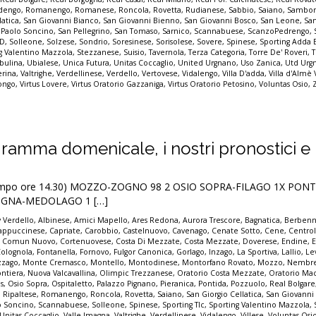
dengo
,
Romanengo
,
Romanese
,
Roncola
,
Rovetta
,
Rudianese
,
Sabbio
,
Saiano
,
Sambon
latica
,
San Giovanni Bianco
,
San Giovanni Bienno
,
San Giovanni Bosco
,
San Leone
,
Sa
 Paolo Soncino
,
San Pellegrino
,
San Tomaso
,
Sarnico
,
Scannabuese
,
ScanzoPedrengo
,
 D
,
Solleone
,
Solzese
,
Sondrio
,
Soresinese
,
Sorisolese
,
Sovere
,
Spinese
,
Sporting Adda
g Valentino Mazzola
,
Stezzanese
,
Suisio
,
Tavernola
,
Terza Categoria
,
Torre De' Roveri
,
T
ibulina
,
Ubialese
,
Unica Futura
,
Unitas Coccaglio
,
United Urgnano
,
Uso Zanica
,
Utd Urg
erina
,
Valtrighe
,
Verdellinese
,
Verdello
,
Vertovese
,
Vidalengo
,
Villa D'adda
,
Villa d'Almè
longo
,
Virtus Lovere
,
Virtus Oratorio Gazzaniga
,
Virtus Oratorio Petosino
,
Voluntas Osio
,
gramma domenicale, i nostri pronostici e 
n campo ore 14.30) MOZZO-ZOGNO 98 2 OSIO SOPRA-FILAGO 1X PONT
OGNA-MEDOLAGO 1 […]
 Verdello
,
Albinese
,
Amici Mapello
,
Ares Redona
,
Aurora Trescore
,
Bagnatica
,
Berben
appuccinese
,
Capriate
,
Carobbio
,
Castelnuovo
,
Cavenago
,
Cenate Sotto
,
Cene
,
Centro
,
Comun Nuovo
,
Cortenuovese
,
Costa Di Mezzate
,
Costa Mezzate
,
Doverese
,
Endine
,
Colognola
,
Fontanella
,
Fornovo
,
Fulgor Canonica
,
Gorlago
,
Inzago
,
La Sportiva
,
Lallio
,
Le
zago
,
Monte Cremasco
,
Montello
,
Montodinese
,
Montorfano Rovato
,
Mozzo
,
Nembr
ontiera
,
Nuova Valcavallina
,
Olimpic Trezzanese
,
Oratorio Costa Mezzate
,
Oratorio Ma
s
,
Osio Sopra
,
Ospitaletto
,
Palazzo Pignano
,
Pieranica
,
Pontida
,
Pozzuolo
,
Real Bolgare
,
Ripaltese
,
Romanengo
,
Roncola
,
Rovetta
,
Saiano
,
San Giorgio Cellatica
,
San Giovanni
o Soncino
,
Scannabuese
,
Solleone
,
Spinese
,
Sporting Tlc
,
Sporting Valentino Mazzola
,
Unitas Coccaglio
,
Valle Imagna
,
Valtrighe
,
Verdellinese
,
Vidalengo
,
Villese
,
Voluntas Osi