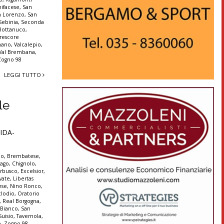
ifacese
,
San
n Lorenzo
,
San
Sebinia
,
Seconda
 Bottanuco
,
rescore
nano
,
Valcalepio
,
 Val Brembana
,
Zogno 98
LEGGI TUTTO
le
IDA-
no
,
Brembatese
,
lago
,
Chignolo
,
Erbusco
,
Excelsior
,
vate
,
Libertas
ese
,
Nino Ronco
,
clodio
,
Oratorio
,
Real Borgogna
,
 Bianco
,
San
Suisio
,
Tavernola
,
o
,
Zogno 98