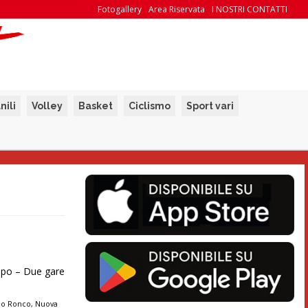
Fotogallery
Area Riservata
I NOSTRI CONTATTI
nili
Volley
Basket
Ciclismo
Sport vari
mpo – Due gare
no Ronco
,
Nuova