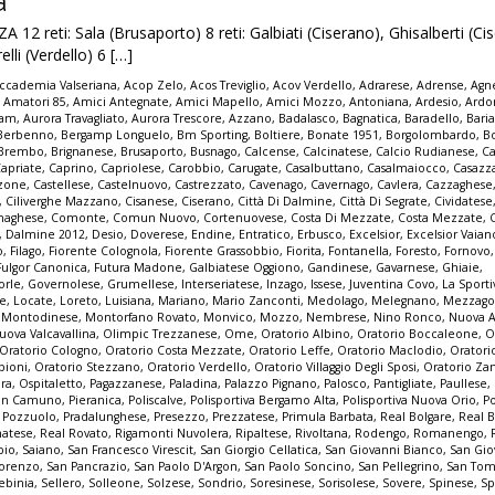
a
 reti: Sala (Brusaporto) 8 reti: Galbiati (Ciserano), Ghisalberti (Cise
lli (Verdello) 6 […]
ccademia Valseriana
,
Acop Zelo
,
Acos Treviglio
,
Acov Verdello
,
Adrarese
,
Adrense
,
Agne
,
Amatori 85
,
Amici Antegnate
,
Amici Mapello
,
Amici Mozzo
,
Antoniana
,
Ardesio
,
Ardo
iam
,
Aurora Travagliato
,
Aurora Trescore
,
Azzano
,
Badalasco
,
Bagnatica
,
Baradello
,
Bari
Berbenno
,
Bergamp Longuelo
,
Bm Sporting
,
Boltiere
,
Bonate 1951
,
Borgolombardo
,
B
Brembo
,
Brignanese
,
Brusaporto
,
Busnago
,
Calcense
,
Calcinatese
,
Calcio Rudianese
,
Ca
apriate
,
Caprino
,
Capriolese
,
Carobbio
,
Carugate
,
Casalbuttano
,
Casalmaiocco
,
Casazz
zzone
,
Castellese
,
Castelnuovo
,
Castrezzato
,
Cavenago
,
Cavernago
,
Cavlera
,
Cazzaghese
,
Ciliverghe Mazzano
,
Cisanese
,
Ciserano
,
Città Di Dalmine
,
Città Di Segrate
,
Cividatese
naghese
,
Comonte
,
Comun Nuovo
,
Cortenuovese
,
Costa Di Mezzate
,
Costa Mezzate
,
,
Dalmine 2012
,
Desio
,
Doverese
,
Endine
,
Entratico
,
Erbusco
,
Excelsior
,
Excelsior Vaian
o
,
Filago
,
Fiorente Colognola
,
Fiorente Grassobbio
,
Fiorita
,
Fontanella
,
Foresto
,
Fornovo
Fulgor Canonica
,
Futura Madone
,
Galbiatese Oggiono
,
Gandinese
,
Gavarnese
,
Ghiaie
,
orle
,
Governolese
,
Grumellese
,
Interseriatese
,
Inzago
,
Issese
,
Juventina Covo
,
La Sporti
se
,
Locate
,
Loreto
,
Luisiana
,
Mariano
,
Mario Zanconti
,
Medolago
,
Melegnano
,
Mezzag
,
Montodinese
,
Montorfano Rovato
,
Monvico
,
Mozzo
,
Nembrese
,
Nino Ronco
,
Nuova A
uova Valcavallina
,
Olimpic Trezzanese
,
Ome
,
Oratorio Albino
,
Oratorio Boccaleone
,
O
Oratorio Cologno
,
Oratorio Costa Mezzate
,
Oratorio Leffe
,
Oratorio Maclodio
,
Oratori
bioni
,
Oratorio Stezzano
,
Oratorio Verdello
,
Oratorio Villaggio Degli Sposi
,
Oratorio Za
pra
,
Ospitaletto
,
Pagazzanese
,
Paladina
,
Palazzo Pignano
,
Palosco
,
Pantigliate
,
Paullese
,
an Camuno
,
Pieranica
,
Poliscalve
,
Polisportiva Bergamo Alta
,
Polisportiva Nuova Orio
,
P
,
Pozzuolo
,
Pradalunghese
,
Presezzo
,
Prezzatese
,
Primula Barbata
,
Real Bolgare
,
Real 
natese
,
Real Rovato
,
Rigamonti Nuvolera
,
Ripaltese
,
Rivoltana
,
Rodengo
,
Romanengo
,
bio
,
Saiano
,
San Francesco Virescit
,
San Giorgio Cellatica
,
San Giovanni Bianco
,
San Gio
Lorenzo
,
San Pancrazio
,
San Paolo D'Argon
,
San Paolo Soncino
,
San Pellegrino
,
San Tom
ebinia
,
Sellero
,
Solleone
,
Solzese
,
Sondrio
,
Soresinese
,
Sorisolese
,
Sovere
,
Spinese
,
Sp