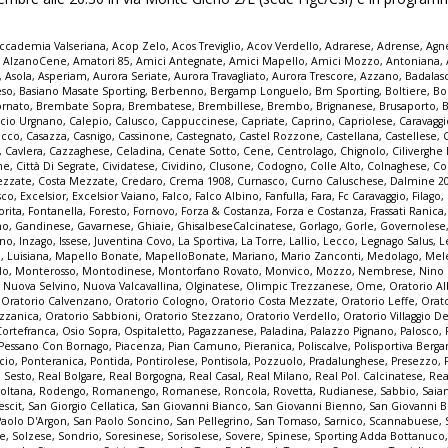
ccademia Valseriana
,
Acop Zelo
,
Acos Treviglio
,
Acov Verdello
,
Adrarese
,
Adrense
,
Agne
,
AlzanoCene
,
Amatori 85
,
Amici Antegnate
,
Amici Mapello
,
Amici Mozzo
,
Antoniana
,
,
Asola
,
Asperiam
,
Aurora Seriate
,
Aurora Travagliato
,
Aurora Trescore
,
Azzano
,
Badalas
eso
,
Basiano Masate Sporting
,
Berbenno
,
Bergamp Longuelo
,
Bm Sporting
,
Boltiere
,
Bo
ornato
,
Brembate Sopra
,
Brembatese
,
Brembillese
,
Brembo
,
Brignanese
,
Brusaporto
,
lcio Urgnano
,
Calepio
,
Calusco
,
Cappuccinese
,
Capriate
,
Caprino
,
Capriolese
,
Caravaggi
occo
,
Casazza
,
Casnigo
,
Cassinone
,
Castegnato
,
Castel Rozzone
,
Castellana
,
Castellese
,
,
Cavlera
,
Cazzaghese
,
Celadina
,
Cenate Sotto
,
Cene
,
Centrolago
,
Chignolo
,
Cilivergh
ne
,
Città Di Segrate
,
Cividatese
,
Cividino
,
Clusone
,
Codogno
,
Colle Alto
,
Colnaghese
,
Co
ezzate
,
Costa Mezzate
,
Credaro
,
Crema 1908
,
Curnasco
,
Curno Caluschese
,
Dalmine 2
sco
,
Excelsior
,
Excelsior Vaiano
,
Falco
,
Falco Albino
,
Fanfulla
,
Fara
,
Fc Caravaggio
,
Filago
,
orita
,
Fontanella
,
Foresto
,
Fornovo
,
Forza & Costanza
,
Forza e Costanza
,
Frassati Ranica
no
,
Gandinese
,
Gavarnese
,
Ghiaie
,
GhisalbeseCalcinatese
,
Gorlago
,
Gorle
,
Governolese
uno
,
Inzago
,
Issese
,
Juventina Covo
,
La Sportiva
,
La Torre
,
Lallio
,
Lecco
,
Legnago Salus
,
L
o
,
Luisiana
,
Mapello Bonate
,
MapelloBonate
,
Mariano
,
Mario Zanconti
,
Medolago
,
Mel
lo
,
Monterosso
,
Montodinese
,
Montorfano Rovato
,
Monvico
,
Mozzo
,
Nembrese
,
Nino
,
Nuova Selvino
,
Nuova Valcavallina
,
Olginatese
,
Olimpic Trezzanese
,
Ome
,
Oratorio A
,
Oratorio Calvenzano
,
Oratorio Cologno
,
Oratorio Costa Mezzate
,
Oratorio Leffe
,
Orat
zzanica
,
Oratorio Sabbioni
,
Oratorio Stezzano
,
Oratorio Verdello
,
Oratorio Villaggio De
Cortefranca
,
Osio Sopra
,
Ospitaletto
,
Pagazzanese
,
Paladina
,
Palazzo Pignano
,
Palosco
,
Pessano Con Bornago
,
Piacenza
,
Pian Camuno
,
Pieranica
,
Poliscalve
,
Polisportiva Berg
cio
,
Ponteranica
,
Pontida
,
Pontirolese
,
Pontisola
,
Pozzuolo
,
Pradalunghese
,
Presezzo
,
o Sesto
,
Real Bolgare
,
Real Borgogna
,
Real Casal
,
Real Milano
,
Real Pol. Calcinatese
,
Rea
voltana
,
Rodengo
,
Romanengo
,
Romanese
,
Roncola
,
Rovetta
,
Rudianese
,
Sabbio
,
Saia
escit
,
San Giorgio Cellatica
,
San Giovanni Bianco
,
San Giovanni Bienno
,
San Giovanni 
Paolo D'Argon
,
San Paolo Soncino
,
San Pellegrino
,
San Tomaso
,
Sarnico
,
Scannabuese
,
ne
,
Solzese
,
Sondrio
,
Soresinese
,
Sorisolese
,
Sovere
,
Spinese
,
Sporting Adda Bottanuco