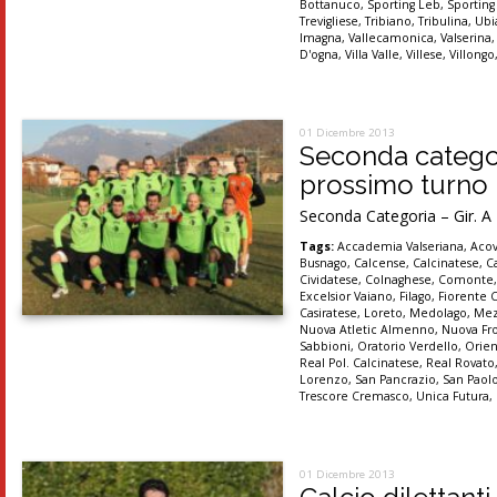
Bottanuco
,
Sporting Leb
,
Sporting
Trevigliese
,
Tribiano
,
Tribulina
,
Ubi
Imagna
,
Vallecamonica
,
Valserina
D'ogna
,
Villa Valle
,
Villese
,
Villongo
01 Dicembre 2013
Seconda categoria
prossimo turno
Seconda Categoria – Gir. A 
Tags:
Accademia Valseriana
,
Acov
Busnago
,
Calcense
,
Calcinatese
,
C
Cividatese
,
Colnaghese
,
Comonte
Excelsior Vaiano
,
Filago
,
Fiorente 
Casiratese
,
Loreto
,
Medolago
,
Mez
Nuova Atletic Almenno
,
Nuova Fr
Sabbioni
,
Oratorio Verdello
,
Orien
Real Pol. Calcinatese
,
Real Rovato
Lorenzo
,
San Pancrazio
,
San Paol
Trescore Cremasco
,
Unica Futura
,
01 Dicembre 2013