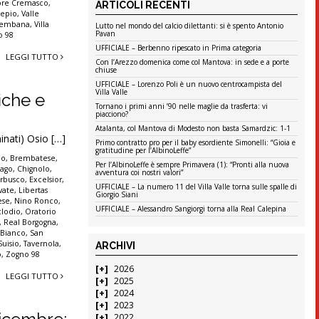
ore Cremasco
,
ARTICOLI RECENTI
lepio
,
Valle
Brembana
,
Villa
Lutto nel mondo del calcio dilettanti: si è spento Antonio
Pavan
o 98
UFFICIALE – Berbenno ripescato in Prima categoria
LEGGI TUTTO
Con l’Arezzo domenica come col Mantova: in sede e a porte
chiuse
UFFICIALE – Lorenzo Poli è un nuovo centrocampista del
Villa Valle
fiche e
Tornano i primi anni ’90 nelle maglie da trasferta: vi
piacciono?
Atalanta, col Mantova di Modesto non basta Samardzic: 1-1
inati) Osio […]
Primo contratto pro per il baby esordiente Simonelli: “Gioia e
gratitudine per l’AlbinoLeffe”
no
,
Brembatese
,
Per l’AlbinoLeffe è sempre Primavera (1): “Pronti alla nuova
lago
,
Chignolo
,
avventura coi nostri valori”
Erbusco
,
Excelsior
,
UFFICIALE – La numero 11 del Villa Valle torna sulle spalle di
vate
,
Libertas
Giorgio Siani
ese
,
Nino Ronco
,
UFFICIALE – Alessandro Sangiorgi torna alla Real Calepina
clodio
,
Oratorio
,
Real Borgogna
,
 Bianco
,
San
Suisio
,
Tavernola
,
ARCHIVI
o
,
Zogno 98
2026
LEGGI TUTTO
2025
2024
2023
2022