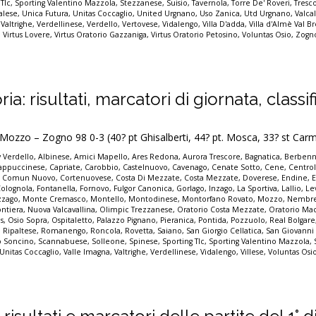
 Tlc
,
Sporting Valentino Mazzola
,
Stezzanese
,
Suisio
,
Tavernola
,
Torre De' Roveri
,
Tresc
alese
,
Unica Futura
,
Unitas Coccaglio
,
United Urgnano
,
Uso Zanica
,
Utd Urgnano
,
Valca
,
Valtrighe
,
Verdellinese
,
Verdello
,
Vertovese
,
Vidalengo
,
Villa D'adda
,
Villa d'Almè Val 
,
Virtus Lovere
,
Virtus Oratorio Gazzaniga
,
Virtus Oratorio Petosino
,
Voluntas Osio
,
Zogn
: risultati, marcatori di giornata, classi
Mozzo – Zogno 98 0-3 (40? pt Ghisalberti, 44? pt. Mosca, 33? st Carm
 Verdello
,
Albinese
,
Amici Mapello
,
Ares Redona
,
Aurora Trescore
,
Bagnatica
,
Berben
appuccinese
,
Capriate
,
Carobbio
,
Castelnuovo
,
Cavenago
,
Cenate Sotto
,
Cene
,
Centro
,
Comun Nuovo
,
Cortenuovese
,
Costa Di Mezzate
,
Costa Mezzate
,
Doverese
,
Endine
,
Colognola
,
Fontanella
,
Fornovo
,
Fulgor Canonica
,
Gorlago
,
Inzago
,
La Sportiva
,
Lallio
,
Le
zago
,
Monte Cremasco
,
Montello
,
Montodinese
,
Montorfano Rovato
,
Mozzo
,
Nembr
ontiera
,
Nuova Valcavallina
,
Olimpic Trezzanese
,
Oratorio Costa Mezzate
,
Oratorio Ma
s
,
Osio Sopra
,
Ospitaletto
,
Palazzo Pignano
,
Pieranica
,
Pontida
,
Pozzuolo
,
Real Bolgare
,
Ripaltese
,
Romanengo
,
Roncola
,
Rovetta
,
Saiano
,
San Giorgio Cellatica
,
San Giovanni
o Soncino
,
Scannabuese
,
Solleone
,
Spinese
,
Sporting Tlc
,
Sporting Valentino Mazzola
,
Unitas Coccaglio
,
Valle Imagna
,
Valtrighe
,
Verdellinese
,
Vidalengo
,
Villese
,
Voluntas Osi