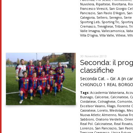
Nuvolera
,
Ripaltese
,
Rivoltana
,
Ro
Francesco Virescit
,
San Giorgio Cel
Pancrazio
,
San Paolo D'Argon
,
San
Categoria
,
Sellero
,
Seregno
,
Serie
Sporting Leb
,
Sporting Tlc
,
Sportin
Cremasco
,
Trevigliese
,
Tribiano
,
Tr
Valle Imagna
,
Vallecamonica
,
Vals
Villa D'ogna
,
Villa Valle
,
Villese
,
Vil
30 Novembre 2013
Seconda: il pro
classifiche
Seconda Cat. – Gir. A (i
CHIGNOLO 1 REAL BORG
Tags:
Accademia Valseriana
,
Acov
Busnago
,
Calcense
,
Calcinatese
,
C
Cividatese
,
Colnaghese
,
Comonte
Excelsior Vaiano
,
Filago
,
Fiorente 
Casiratese
,
Loreto
,
Medolago
,
Mez
Nuova Atletic Almenno
,
Nuova Fr
Sabbioni
,
Oratorio Verdello
,
Orien
Real Pol. Calcinatese
,
Real Rovato
Lorenzo
,
San Pancrazio
,
San Paol
Trescore Cremasco
,
Unica Futura
,