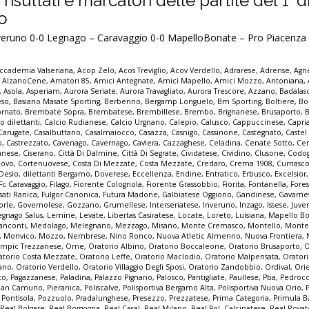
, risultati e marcatori delle partite del 1°
vo
nveruno 0-0 Legnago – Caravaggio 0-0 MapelloBonate – Pro Piacenza 2-
ccademia Valseriana
,
Acop Zelo
,
Acos Treviglio
,
Acov Verdello
,
Adrarese
,
Adrense
,
Agne
,
AlzanoCene
,
Amatori 85
,
Amici Antegnate
,
Amici Mapello
,
Amici Mozzo
,
Antoniana
,
,
Asola
,
Asperiam
,
Aurora Seriate
,
Aurora Travagliato
,
Aurora Trescore
,
Azzano
,
Badalas
eso
,
Basiano Masate Sporting
,
Berbenno
,
Bergamp Longuelo
,
Bm Sporting
,
Boltiere
,
Bo
ornato
,
Brembate Sopra
,
Brembatese
,
Brembillese
,
Brembo
,
Brignanese
,
Brusaporto
,
o dilettanti
,
Calcio Rudianese
,
Calcio Urgnano
,
Calepio
,
Calusco
,
Cappuccinese
,
Capri
Carugate
,
Casalbuttano
,
Casalmaiocco
,
Casazza
,
Casnigo
,
Cassinone
,
Castegnato
,
Caste
o
,
Castrezzato
,
Cavenago
,
Cavernago
,
Cavlera
,
Cazzaghese
,
Celadina
,
Cenate Sotto
,
Ce
anese
,
Ciserano
,
Città Di Dalmine
,
Città Di Segrate
,
Cividatese
,
Cividino
,
Clusone
,
Codo
ovo
,
Cortenuovese
,
Costa Di Mezzate
,
Costa Mezzate
,
Credaro
,
Crema 1908
,
Curnasc
Desio
,
dilettanti Bergamo
,
Doverese
,
Eccellenza
,
Endine
,
Entratico
,
Erbusco
,
Excelsior
Fc Caravaggio
,
Filago
,
Fiorente Colognola
,
Fiorente Grassobbio
,
Fiorita
,
Fontanella
,
Fore
ssati Ranica
,
Fulgor Canonica
,
Futura Madone
,
Galbiatese Oggiono
,
Gandinese
,
Gavarne
orle
,
Governolese
,
Gozzano
,
Grumellese
,
Interseriatese
,
Inveruno
,
Inzago
,
Issese
,
Juve
egnago Salus
,
Lemine
,
Levate
,
Libertas Casiratese
,
Locate
,
Loreto
,
Luisiana
,
Mapello B
anconti
,
Medolago
,
Melegnano
,
Mezzago
,
Misano
,
Monte Cremasco
,
Montello
,
Monte
,
Monvico
,
Mozzo
,
Nembrese
,
Nino Ronco
,
Nuova Atletic Almenno
,
Nuova Frontiera
,
impic Trezzanese
,
Ome
,
Oratorio Albino
,
Oratorio Boccaleone
,
Oratorio Brusaporto
,
O
atorio Costa Mezzate
,
Oratorio Leffe
,
Oratorio Maclodio
,
Oratorio Malpensata
,
Orator
zano
,
Oratorio Verdello
,
Oratorio Villaggio Degli Sposi
,
Oratorio Zandobbio
,
Ordival
,
Ori
to
,
Pagazzanese
,
Paladina
,
Palazzo Pignano
,
Palosco
,
Pantigliate
,
Paullese
,
Pba
,
Pedroc
ian Camuno
,
Pieranica
,
Poliscalve
,
Polisportiva Bergamo Alta
,
Polisportiva Nuova Orio
,
,
Pontisola
,
Pozzuolo
,
Pradalunghese
,
Presezzo
,
Prezzatese
,
Prima Categoria
,
Primula B
,
Real Bolgare
,
Real Borgogna
,
Real Casal
,
Real Milano
,
Real Pol. Calcinatese
,
Real Rovat