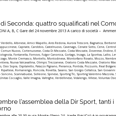
 di Seconda: quattro squalificati nel Co
 A, B, C Gare del 24 novembre 2013 A carico di società – Ammend
 Verdello
,
Albinese
,
Amici Mapello
,
Ares Redona
,
Aurora Trescore
,
Bagnatica
,
Berben
appuccinese
,
Capriate
,
Carobbio
,
Castelnuovo
,
Cavenago
,
Cenate Sotto
,
Cene
,
Centro
,
Comun Nuovo
,
Cortenuovese
,
Costa Di Mezzate
,
Costa Mezzate
,
Doverese
,
Endine
,
Colognola
,
Fontanella
,
Fornovo
,
Fulgor Canonica
,
Gorlago
,
Inzago
,
La Sportiva
,
Lallio
,
Le
zago
,
Monte Cremasco
,
Montello
,
Montodinese
,
Montorfano Rovato
,
Mozzo
,
Nembr
ontiera
,
Nuova Valcavallina
,
Olimpic Trezzanese
,
Oratorio Costa Mezzate
,
Oratorio Ma
s
,
Osio Sopra
,
Ospitaletto
,
Palazzo Pignano
,
Pieranica
,
Pontida
,
Pozzuolo
,
Real Bolgare
,
Ripaltese
,
Romanengo
,
Roncola
,
Rovetta
,
Saiano
,
San Giorgio Cellatica
,
San Giovanni
o Soncino
,
Scannabuese
,
Solleone
,
Spinese
,
Sporting Tlc
,
Sporting Valentino Mazzola
,
Unitas Coccaglio
,
Valle Imagna
,
Valtrighe
,
Verdellinese
,
Vidalengo
,
Villese
,
Voluntas Osi
mbre l’assemblea della Dir Sport, tanti i
iorno
mbre alle 20.30 in via Monte Gleno 2/L (sede Figc/Csi) è in program