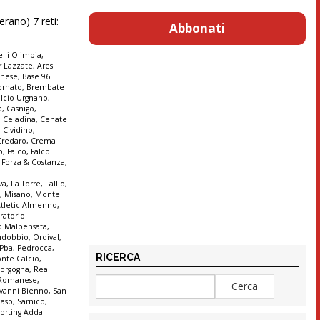
rano) 7 reti:
Abbonati
lli Olimpia
,
r Lazzate
,
Ares
anese
,
Base 96
ornato
,
Brembate
lcio Urgnano
,
a
,
Casnigo
,
,
Celadina
,
Cenate
,
Cividino
,
Credaro
,
Crema
o
,
Falco
,
Falco
,
Forza & Costanza
,
va
,
La Torre
,
Lallio
,
o
,
Misano
,
Monte
tletic Almenno
,
ratorio
o Malpensata
,
ndobbio
,
Ordival
,
Pba
,
Pedrocca
,
RICERCA
onte Calcio
,
Borgogna
,
Real
Romanese
,
vanni Bienno
,
San
aso
,
Sarnico
,
orting Adda