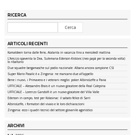
RICERCA
ARTICOLI RECENTI
Kamaldeen torna dalle ferie, Atalanta in vacanza fino a mercoledì mattina
L’Arezzo spaventa la Dea, Sulemana-Ederson-Krstovic (neo papà per la seconda volta)
lo ribaltano
Due squadre bergamasche sul podio nazionale: Albano ancora campione CSI
Super Mario Pasalic è a Zingonia: ne mancano due all’appello
Bene i nuovi, i Primavera e i veterani meglio: poker AlbinoLeffe a Pavia
UFFICIALE – Alessandro Brais è un nuovo giocatore della Real Calepina
UFFICIALE – Lorenzo Gandolfi è un nuovo giocatore del Villa Valle
Ederson in campo, test per Kolasinac: il sabato felice di Sarri
AlbinoLeffe, i formatori del vivaio e le loro dichiarazioni
Zingonia: ecco i quadri tecnici del settore giovanile agonistico
ARCHIVI