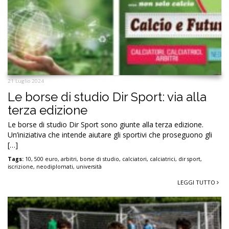
21 Luglio 2024
Le borse di studio Dir Sport: via alla
terza edizione
Le borse di studio Dir Sport sono giunte alla terza edizione.
Un’iniziativa che intende aiutare gli sportivi che proseguono gli
[…]
Tags:
10
,
500 euro
,
arbitri
,
borse di studio
,
calciatori
,
calciatrici
,
dir sport
,
iscrizione
,
neodiplomati
,
università
LEGGI TUTTO