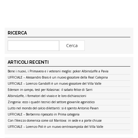
RICERCA
ARTICOLI RECENTI
Bene i nuovi, i Primavera e i veterani meglio: poker AlbinoLeffe a Pavia
UFFICIALE – Alessandro Brais è un nuovo giocatore della Real Calepina
UFFICIALE – Lorenzo Gandolfi è un nuovo giocatore del Villa Valle
Ederson in campo, test per Kolasinac: il sabato felice di Sarri
AlbinoLeffe, i formatori del vivaio e le loro dichiarazioni
Zingonia: ecco i quadri tecnici del settore giovanile agonistico
Lutto nel mondo del calcio dilettanti: si è spento Antonio Pavan
UFFICIALE – Berbenno ripescato in Prima categoria
Con l’Arezzo domenica come col Mantova: in sede e a porte chiuse
UFFICIALE – Lorenzo Poli è un nuovo centrocampista del Villa Valle