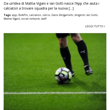
Da un’idea di Mattia Vigani e Ian Gotti nasce l’App che aiuta i
calciatori a trovare squadra per la nuova […]
Tags:
app
,
BeAPro
,
calciatori
,
calcio
,
Dario Bergamelli
,
dirigenti
,
Ian Gotti
,
Mattia Vigani
,
social network
,
staff
LEGGI TUTTO