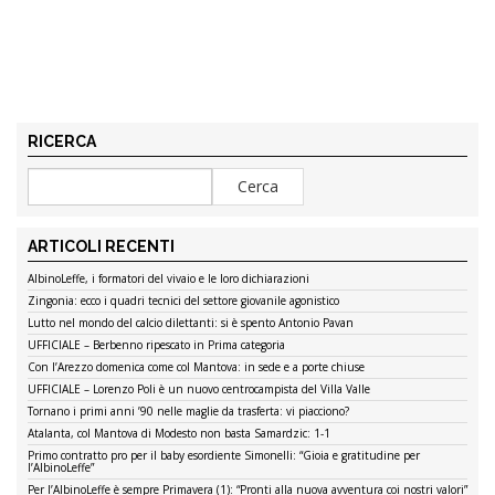
RICERCA
ARTICOLI RECENTI
AlbinoLeffe, i formatori del vivaio e le loro dichiarazioni
Zingonia: ecco i quadri tecnici del settore giovanile agonistico
Lutto nel mondo del calcio dilettanti: si è spento Antonio Pavan
UFFICIALE – Berbenno ripescato in Prima categoria
Con l’Arezzo domenica come col Mantova: in sede e a porte chiuse
UFFICIALE – Lorenzo Poli è un nuovo centrocampista del Villa Valle
Tornano i primi anni ’90 nelle maglie da trasferta: vi piacciono?
Atalanta, col Mantova di Modesto non basta Samardzic: 1-1
Primo contratto pro per il baby esordiente Simonelli: “Gioia e gratitudine per
l’AlbinoLeffe”
Per l’AlbinoLeffe è sempre Primavera (1): “Pronti alla nuova avventura coi nostri valori”