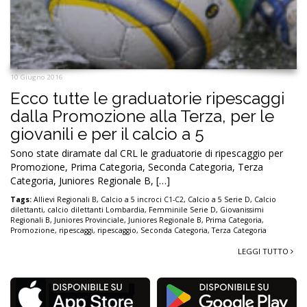
10 Giugno 2016
Ecco tutte le graduatorie ripescaggi
dalla Promozione alla Terza, per le
giovanili e per il calcio a 5
Sono state diramate dal CRL le graduatorie di ripescaggio per
Promozione, Prima Categoria, Seconda Categoria, Terza
Categoria, Juniores Regionale B, […]
Tags:
Allievi Regionali B
,
Calcio a 5 incroci C1-C2
,
Calcio a 5 Serie D
,
Calcio
dilettanti
,
calcio dilettanti Lombardia
,
Femminile Serie D
,
Giovanissimi
Regionali B
,
Juniores Provinciale
,
Juniores Regionale B
,
Prima Categoria
,
Promozione
,
ripescaggi
,
ripescaggio
,
Seconda Categoria
,
Terza Categoria
LEGGI TUTTO